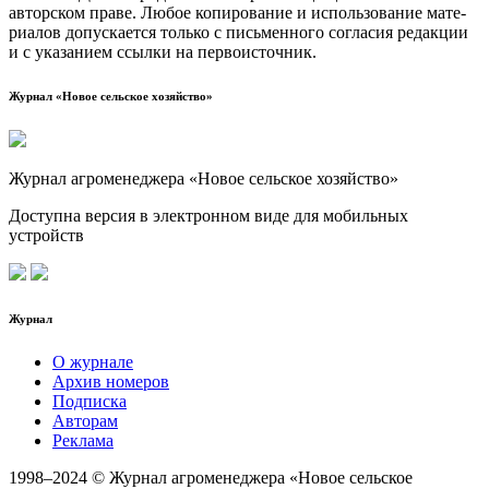
автор­ском пра­ве. Любое копи­ро­ва­ние и исполь­зо­ва­ние мате­
ри­а­лов допус­ка­ет­ся толь­ко с пись­мен­но­го согла­сия редак­ции
и с ука­за­ни­ем ссыл­ки на первоисточник.
Журнал «Новое сельское хозяйство»
Журнал агроменеджера «Новое сельское хозяйство»
Доступна версия в электронном виде для мобильных
устройств
Журнал
О журнале
Архив номеров
Подписка
Авторам
Реклама
1998–2024 © Журнал агроменеджера «Новое сельское