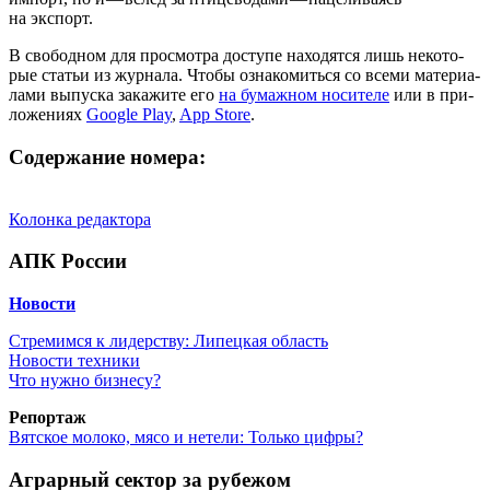
на экспорт.
В сво­бод­ном для про­смот­ра досту­пе нахо­дят­ся лишь неко­то­
рые ста­тьи из жур­на­ла. Что­бы озна­ко­мить­ся со все­ми мате­ри­а­
ла­ми выпус­ка зака­жи­те его
на бумаж­ном носи­те­ле
или в при­
ло­же­ни­ях
Google Play
,
App Store
.
Содержание номера:
Колон­ка редактора
АПК России
Ново­сти
Стре­мим­ся к лидер­ству: Липец­кая область
Ново­сти техники
Что нуж­но бизнесу?
Репор­таж
Вят­ское моло­ко, мясо и нете­ли: Толь­ко цифры?
Аграрный сектор за рубежом