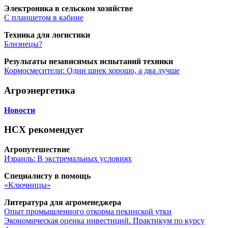
Элек­тро­ни­ка в сель­ском хозяйстве
С план­ше­том в кабине
Тех­ни­ка для логистики
Близ­не­цы?
Резуль­та­ты неза­ви­си­мых испы­та­ний техники
Кор­мо­сме­си­те­ли: Один шнек хоро­шо, а два лучше
Агроэнергетика
Ново­сти
НСХ рекомендует
Агро­пу­те­ше­ствие
Изра­иль: В экс­тре­маль­ных условиях
Спе­ци­а­ли­сту в помощь
«Ключ­ни­цы»
Лите­ра­ту­ра для агроменеджера
Опыт про­мыш­лен­но­го откор­ма пекин­ской утки
Эко­но­ми­че­ская оцен­ка инве­сти­ций. Прак­ти­кум по курсу