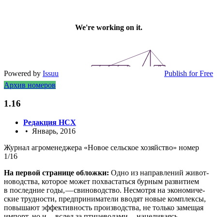
Powered by
Issuu
Publish for Free
Архив номеров
1.16
Редакция НСХ
• Январь, 2016
Жур­нал агро­ме­не­дже­ра «Новое сель­ское хозяй­ство» номер
1/16
На пер­вой стра­ни­це облож­ки:
Одно из направ­ле­ний живот­
но­вод­ства, кото­рое может похва­стать­ся бур­ным раз­ви­ти­ем
в послед­ние годы, — сви­но­вод­ство. Несмот­ря на эко­но­ми­че­
ские труд­но­сти, пред­при­ни­ма­те­ли вво­дят новые ком­плек­сы,
повы­ша­ют эффек­тив­ность про­из­вод­ства, не толь­ко заме­щая
импорт, но и — вслед за пти­це­во­да­ми — наце­ли­ва­ясь