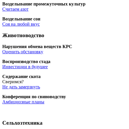
Воз­де­лы­ва­ние про­ме­жу­точ­ных культур
Счи­та­ем азот
Воз­де­лы­ва­ние сои
Соя на любой вкус
Животноводство
Нару­ше­ния обме­на веществ КРС
Оце­нить обстановку
Вос­про­из­вод­ство стада
Инве­сти­ции в будущее
Содер­жа­ние скота
Сверимся?
Не дать замерзнуть
Кон­фе­рен­ция по свиноводству
Амби­ци­оз­ные планы
Сельхозтехника