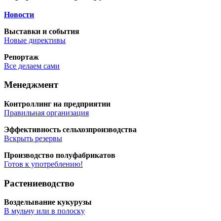
Ново­сти
Выстав­ки и события
Новые дирек­ти­вы
Репор­таж
Все дела­ем сами
Менеджмент
Кон­трол­линг на предприятии
Пра­виль­ная организация
Эффек­тив­ность сельхозпроизводства
Вскрыть резер­вы
Про­из­вод­ство полуфабрикатов
Готов к употреблению!
Растениеводство
Воз­де­лы­ва­ние кукурузы
В муль­чу или в полоску