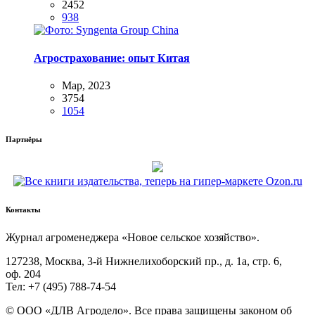
2452
938
Агрострахование: опыт Китая
Мар, 2023
3754
1054
Партнёры
Контакты
Жур­нал агро­ме­не­дже­ра «Новое сель­ское хозяйство».
127238, Москва, 3‑й Ниж­не­ли­хо­бор­ский пр., д. 1а, стр. 6,
оф. 204
Тел: +7 (495) 788‑74‑54
© ООО «ДЛВ Агро­де­ло». Все пра­ва защи­ще­ны зако­ном об