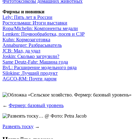
Фито­ток­си­ко­зы домаш­них животных
Фир­мы и новинки
Lely: Пять лет в России
Рост­сель­маш: Ито­ги выставки
Ropa/Michelin: Ком­по­нен­ты медали
Lemken: Поч­во­об­ра­бот­ка, посев и СЗР
Kuhn: Кор­мо­за­го­тов­ка
Annaburger: Раз­бра­сы­ва­тель
JCB: Мал, да удал
Joskin: Сколь­ко загрузили?
Same Deutz-Fahr: Маши­на года
BvL: Рас­ши­ре­ние модель­но­го ряда
Siloking: Луч­ший продукт
AGCO-RM: Почти даром
←
Фермер: базовый уровень
Развеять тоску
→