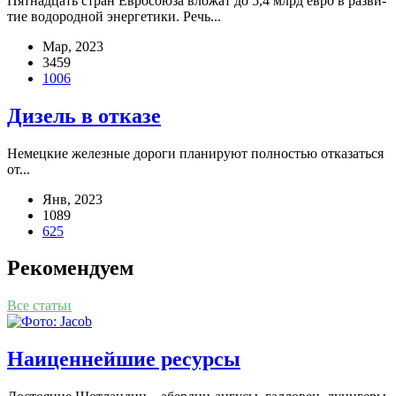
Пятна­дцать стран Евро­со­ю­за вло­жат до 5,4 млрд евро в раз­ви­
тие водо­род­ной энер­ге­ти­ки. Речь...
Мар, 2023
3459
1006
Дизель в отказе
Немец­кие желез­ные доро­ги пла­ни­ру­ют пол­но­стью отка­зать­ся
от...
Янв, 2023
1089
625
Рекомендуем
Все статьи
Наиценнейшие ресурсы