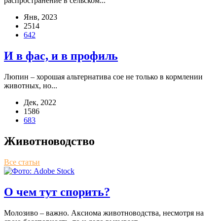
рас­про­стра­не­ние в сель­ском...
Янв, 2023
2514
642
И в фас, и в профиль
Люпин – хоро­шая аль­тер­на­ти­ва сое не толь­ко в корм­ле­нии
живот­ных, но...
Дек, 2022
1586
683
Животноводство
Все статьи
О чем тут спорить?
Моло­зи­во – важ­но. Акси­о­ма живот­но­вод­ства, несмот­ря на