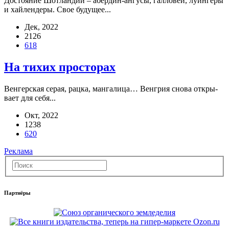
Досто­я­ние Шот­лан­дии – абер­дин-ангу­сы, гал­ло­веи, луин­ге­ры
и хай­лен­де­ры. Свое буду­щее...
Дек, 2022
2126
618
На тихих просторах
Вен­гер­ская серая, рац­ка, ман­га­ли­ца… Вен­грия сно­ва откры­
ва­ет для себя...
Окт, 2022
1238
620
Реклама
Партнёры