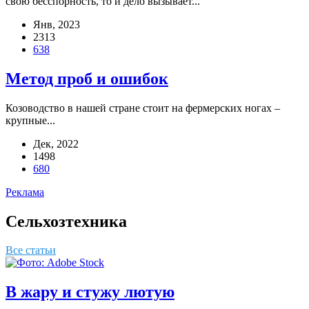
свою бес­спор­ность, то и дело вызы­ва­ет...
Янв, 2023
2313
638
Метод проб и ошибок
Козо­вод­ство в нашей стране сто­ит на фер­мер­ских ногах –
круп­ные...
Дек, 2022
1498
680
Реклама
Сельхозтехника
Все статьи
В жару и стужу лютую