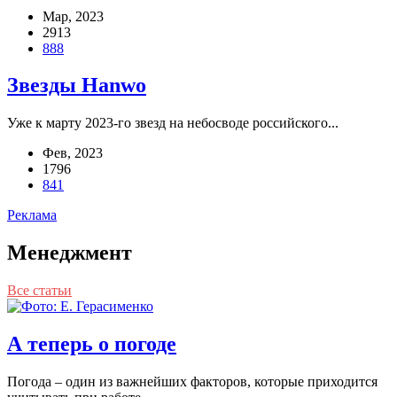
Мар, 2023
2913
888
Звезды Hanwo
Уже к мар­ту 2023-го звезд на небо­сво­де рос­сий­ско­го...
Фев, 2023
1796
841
Реклама
Менеджмент
Все статьи
А теперь о погоде
Пого­да – один из важ­ней­ших фак­то­ров, кото­рые при­хо­дит­ся