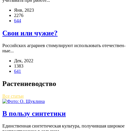
учи­ты­вать при рабо­те...
Янв, 2023
2276
644
Свои или чужие?
Рос­сий­ских агра­ри­ев сти­му­ли­ру­ют исполь­зо­вать оте­че­ствен­
ные...
Дек, 2022
1383
641
Растениеводство
Все статьи
В пользу синтетики
Един­ствен­ная син­те­ти­че­ская куль­ту­ра, полу­чив­шая широ­кое