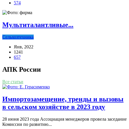
574
Мультиталантливые...
Сельхозтехника
Янв, 2022
1241
657
АПК России
Все статьи
Импортозамещение, тренды и вызовы
в сельском хозяйстве в 2023 году
28 июня 2023 года Ассо­ци­а­ция мене­дже­ров про­ве­ла засе­да­ние
Комис­сии по раз­ви­тию...