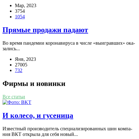
Мар, 2023
3754
1054
Прямые продажи падают
Во вре­мя пан­де­мии коро­на­ви­ру­са в чис­ле «выиг­рав­ших» ока­
за­лись...
Янв, 2023
27005
732
Фирмы и новинки
Все статьи
И колесо, и гусеница
Извест­ный про­из­во­ди­тель спе­ци­а­ли­зи­ро­ван­ных шин ком­па­
ния ВКТ откры­ла для себя новый...