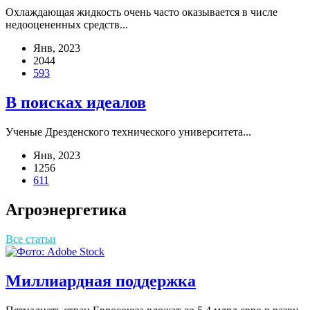
Охла­жда­ю­щая жид­кость очень часто ока­зы­ва­ет­ся в чис­ле
недо­оце­нен­ных средств...
Янв, 2023
2044
593
В поисках идеалов
Уче­ные Дрез­ден­ско­го тех­ни­че­ско­го уни­вер­си­те­та...
Янв, 2023
1256
611
Агроэнергетика
Все статьи
Миллиардная поддержка