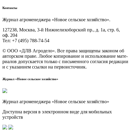
Контакты
Жур­нал агро­ме­не­дже­ра «Новое сель­ское хозяйство».
127238, Москва, 3‑й Ниж­не­ли­хо­бор­ский пр., д. 1а, стр. 6,
оф. 204
Тел: +7 (495) 788‑74‑54
© ООО «ДЛВ Агро­де­ло». Все пра­ва защи­ще­ны зако­ном об
автор­ском пра­ве. Любое копи­ро­ва­ние и исполь­зо­ва­ние мате­
ри­а­лов допус­ка­ет­ся толь­ко с пись­мен­но­го согла­сия редак­ции
и с ука­за­ни­ем ссыл­ки на первоисточник.
Журнал «Новое сельское хозяйство»
Журнал агроменеджера «Новое сельское хозяйство»
Доступна версия в электронном виде для мобильных
устройств