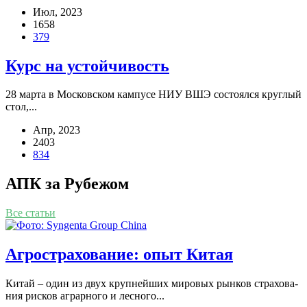
Июл, 2023
1658
379
Курс на устойчивость
28 мар­та в Мос­ков­ском кам­пу­се НИУ ВШЭ состо­ял­ся круг­лый
стол,...
Апр, 2023
2403
834
АПК за Рубежом
Все статьи
Агрострахование: опыт Китая
Китай – один из двух круп­ней­ших миро­вых рын­ков стра­хо­ва­
ния рис­ков аграр­но­го и лес­но­го...