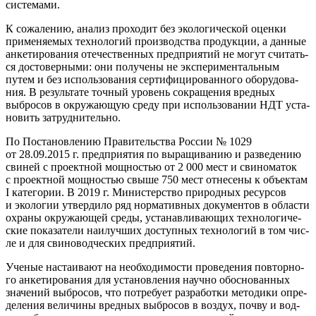
системами.
К сожа­ле­нию, ана­лиз про­хо­дит без эко­ло­ги­че­ской оцен­ки
при­ме­ня­е­мых тех­но­ло­гий про­из­вод­ства про­дук­ции, а дан­ные
анке­ти­ро­ва­ния оте­че­ствен­ных пред­при­я­тий не могут счи­тать­
ся досто­вер­ны­ми: они полу­че­ны не экс­пе­ри­мен­таль­ным
путем и без исполь­зо­ва­ния сер­ти­фи­ци­ро­ван­но­го обо­ру­до­ва­
ния. В резуль­та­те точ­ный уро­вень сокра­ще­ния вред­ных
выбро­сов в окру­жа­ю­щую сре­ду при исполь­зо­ва­нии НДТ уста­
но­вить затруднительно.
По Поста­нов­ле­нию Пра­ви­тель­ства Рос­сии № 1029
от 28.09.2015 г. пред­при­я­тия по выра­щи­ва­нию и раз­ве­де­нию
сви­ней с про­ект­ной мощ­но­стью от 2 000 мест и сви­но­ма­ток
с про­ект­ной мощ­но­стью свы­ше 750 мест отне­се­ны к объ­ек­там
I кате­го­рии. В 2019 г. Мини­стер­ство при­род­ных ресур­сов
и эко­ло­гии утвер­ди­ло ряд нор­ма­тив­ных доку­мен­тов в обла­сти
охра­ны окру­жа­ю­щей сре­ды, уста­нав­ли­ва­ю­щих тех­но­ло­ги­че­
ские пока­за­те­ли наи­луч­ших доступ­ных тех­но­ло­гий в том чис­
ле и для сви­но­вод­че­ских предприятий.
Уче­ные наста­и­ва­ют на необ­хо­ди­мо­сти про­ве­де­ния повтор­но­
го анке­ти­ро­ва­ния для уста­нов­ле­ния науч­но обос­но­ван­ных
зна­че­ний выбро­сов, что потре­бу­ет раз­ра­бот­ки мето­ди­ки опре­
де­ле­ния вели­чи­ны вред­ных выбро­сов в воз­дух, поч­ву и вод­