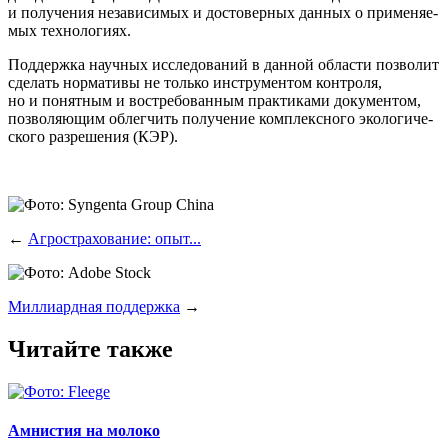
и полу­че­ния неза­ви­си­мых и досто­вер­ных дан­ных о при­ме­ня­е­
мых технологиях.
Под­держ­ка науч­ных иссле­до­ва­ний в дан­ной обла­сти поз­во­лит
сде­лать нор­ма­ти­вы не толь­ко инстру­мен­том кон­тро­ля,
но и понят­ным и вос­тре­бо­ван­ным прак­ти­ка­ми доку­мен­том,
поз­во­ля­ю­щим облег­чить полу­че­ние ком­плекс­но­го эко­ло­ги­че­
ско­го раз­ре­ше­ния (КЭР).
←
Агрострахование: опыт...
Миллиардная поддержка
→
Читайте также
Амнистия на молоко