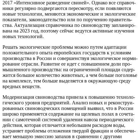
2017 «Интен­сив­ное раз­ве­де­ние сви­ней». Одна­ко все спра­воч­
ни­ки регу­ляр­но под­вер­га­ют­ся пере­смот­ру, если появ­ля­ют­ся
новые тех­но­ло­гии, меня­ют­ся эко­но­ми­че­ские и эко­ло­ги­че­ские
пока­за­те­ли, зако­но­да­тель­ство или по пору­че­нию пра­ви­тель­
ства. Акту­а­ли­за­ция спра­воч­ни­ка по сви­но­вод­ству запла­ни­ро­
ва­на на 2023 год, поэто­му сей­час ведут­ся актив­ные изу­че­ния
новых технологий.
Решать эко­ло­ги­че­ские про­бле­мы мож­но путем адап­та­ции
поло­жи­тель­но­го опы­та евро­пей­ских госу­дарств к усло­ви­ям
про­из­вод­ства в Рос­сии и совер­шен­ствуя эко­ло­ги­че­ское нор­ми­
ро­ва­ние отрас­ли. Раз­ви­тие ее идет с повы­ше­ни­ем доли про­
мыш­лен­но­го про­из­вод­ства: на огра­ни­чен­ной пло­ща­ди содер­
жит­ся боль­шое коли­че­ство живот­ных, а чем боль­ше пого­ло­вье
на ком­плек­се, тем боль­ше выде­ля­ет­ся в окру­жа­ю­щую сре­ду
вред­ных веществ.
Модер­ни­за­ция сви­но­вод­ства при­ве­ла к повы­ше­нию тех­но­ло­
ги­че­ско­го уров­ня пред­при­я­тий. Ана­лиз новых и рекон­стру­и­
ро­ван­ных сви­но­вод­че­ских поме­ще­ний выявил, что в Рос­сии
широ­ко при­ме­ня­ет­ся содер­жа­ние на щеле­вых полах в соче­та­
нии с само­теч­ной систе­мой уда­ле­ния наво­за пери­о­ди­че­ско­го
дей­ствия, кото­рая отли­ча­ет­ся неболь­шим рас­хо­дом воды,
устра­ня­ет про­бле­мы отло­же­ния твер­дой фрак­ции и обес­пе­чи­
ва­ет мень­шую эмис­сию запа­хов в срав­не­нии с дру­ги­ми