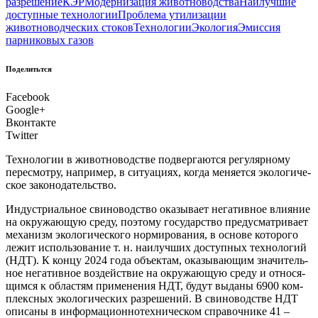
разрешение
КЭР
Модернизация животноводства
Наилучшие
доступные технологии
Проблема утилизации
животноводческих стоков
Технологии
Экология
Эмиссия
парниковых газов
Поделитьтся
Facebook
Google+
Вконтакте
Twitter
Тех­но­ло­гии в живот­но­вод­стве под­вер­га­ют­ся регу­ляр­но­му
пере­смот­ру, напри­мер, в ситу­а­ци­ях, когда меня­ет­ся эко­ло­ги­че­
ское законодательство.
И
нду­стри­аль­ное сви­но­вод­ство ока­зы­ва­ет нега­тив­ное вли­я­ние
на окру­жа­ю­щую сре­ду, поэто­му госу­дар­ство преду­смат­ри­ва­ет
меха­низм эко­ло­ги­че­ско­го нор­ми­ро­ва­ния, в осно­ве кото­ро­го
лежит исполь­зо­ва­ние т. н. наи­луч­ших доступ­ных тех­но­ло­гий
(НДТ). К кон­цу 2024 года объ­ек­там, ока­зы­ва­ю­щим зна­чи­тель­
ное нега­тив­ное воз­дей­ствие на окру­жа­ю­щую сре­ду и отно­ся­
щим­ся к обла­стям при­ме­не­ния НДТ, будут выда­ны 6900 ком­
плекс­ных эко­ло­ги­че­ских раз­ре­ше­ний. В сви­но­вод­стве НДТ
опи­са­ны в информационно­техническом спра­воч­ни­ке 41 –