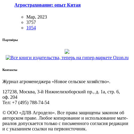
Агрострахование: опыт Китая
Мар, 2023
3757
1054
Партнёры
Контакты
Жур­нал агро­ме­не­дже­ра «Новое сель­ское хозяйство».
127238, Москва, 3‑й Ниж­не­ли­хо­бор­ский пр., д. 1а, стр. 6,
оф. 204
Тел: +7 (495) 788‑74‑54
© ООО «ДЛВ Агро­де­ло». Все пра­ва защи­ще­ны зако­ном об
автор­ском пра­ве. Любое копи­ро­ва­ние и исполь­зо­ва­ние мате­
ри­а­лов допус­ка­ет­ся толь­ко с пись­мен­но­го согла­сия редак­ции
и с ука­за­ни­ем ссыл­ки на первоисточник.