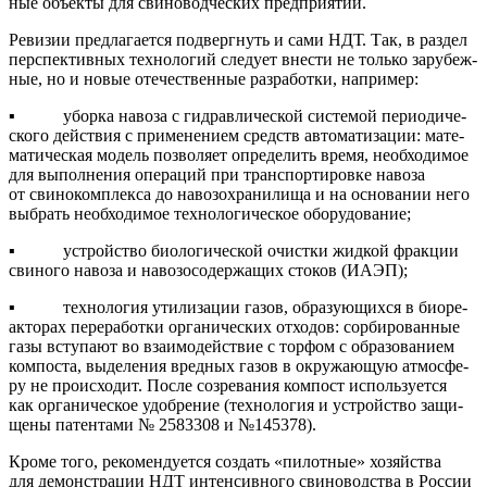
ные объ­ек­ты для сви­но­вод­че­ских предприятий.
Реви­зии пред­ла­га­ет­ся под­верг­нуть и сами НДТ. Так, в раз­дел
пер­спек­тив­ных тех­но­ло­гий сле­ду­ет вне­сти не толь­ко зару­беж­
ные, но и новые оте­че­ствен­ные раз­ра­бот­ки, например:
▪ убор­ка наво­за с гид­рав­ли­че­ской систе­мой пери­о­ди­че­
ско­го дей­ствия с при­ме­не­ни­ем средств авто­ма­ти­за­ции: мате­
ма­ти­че­ская модель поз­во­ля­ет опре­де­лить вре­мя, необ­хо­ди­мое
для выпол­не­ния опе­ра­ций при транс­пор­ти­ров­ке наво­за
от сви­но­ком­плек­са до наво­зо­хра­ни­ли­ща и на осно­ва­нии него
выбрать необ­хо­ди­мое тех­но­ло­ги­че­ское оборудование;
▪ устрой­ство био­ло­ги­че­ской очист­ки жид­кой фрак­ции
сви­но­го наво­за и наво­зо­со­дер­жа­щих сто­ков (ИАЭП);
▪ тех­но­ло­гия ути­ли­за­ции газов, обра­зу­ю­щих­ся в био­ре­
ак­то­рах пере­ра­бот­ки орга­ни­че­ских отхо­дов: сор­би­ро­ван­ные
газы всту­па­ют во вза­и­мо­дей­ствие с тор­фом с обра­зо­ва­ни­ем
ком­по­ста, выде­ле­ния вред­ных газов в окру­жа­ю­щую атмо­сфе­
ру не про­ис­хо­дит. После созре­ва­ния ком­пост исполь­зу­ет­ся
как орга­ни­че­ское удоб­ре­ние (тех­но­ло­гия и устрой­ство защи­
ще­ны патен­та­ми № 2583308 и №145378).
Кро­ме того, реко­мен­ду­ет­ся создать «пилот­ные» хозяй­ства
для демон­стра­ции НДТ интен­сив­но­го сви­но­вод­ства в Рос­сии