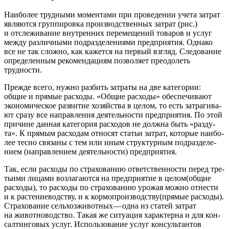
Наи­бо­лее труд­ны­ми момен­та­ми при про­ве­де­нии уче­та затрат
явля­ют­ся груп­пи­ров­ка про­из­вод­ствен­ных затрат (рис.)
и отсле­жи­ва­ние внут­рен­них пере­ме­ще­ний това­ров и услуг
меж­ду раз­лич­ны­ми под­раз­де­ле­ни­я­ми пред­при­я­тия. Одна­ко
все не так слож­но, как кажет­ся на пер­вый взгляд. Сле­до­ва­ние
опре­де­лен­ным реко­мен­да­ци­ям поз­во­ля­ет пре­одо­леть
трудности.
Преж­де все­го, нуж­но раз­бить затра­ты на две кате­го­рии:
общие и пря­мые рас­хо­ды. «Общие рас­хо­ды» обес­пе­чи­ва­ют
эко­но­ми­че­ское раз­ви­тие хозяй­ства в целом, то есть затра­ги­ва­
ют сра­зу все направ­ле­ния дея­тель­но­сти пред­при­я­тия. По этой
при­чине дан­ная кате­го­рия рас­хо­дов не долж­на быть «раз­ду­
та». К пря­мым рас­хо­дам отно­сят ста­тьи затрат, кото­рые наи­бо­
лее тес­но свя­за­ны с тем или иным струк­тур­ным под­раз­де­ле­
ни­ем (направ­ле­ни­ем дея­тель­но­сти) предприятия.
Так, если рас­хо­ды по стра­хо­ва­нию ответ­ствен­но­сти перед тре­
тьи­ми лица­ми воз­ла­га­ют­ся на пред­при­я­тие в целом(общие
рас­хо­ды), то рас­хо­ды по стра­хо­ва­нию уро­жая мож­но отне­сти
и к рас­те­ние­вод­ству, и к кормопроизводству(прямые рас­хо­ды).
Стра­хо­ва­ние сель­хоз­жи­вот­ных — одна из ста­тей затрат
на живот­но­вод­ство. Такая же ситу­а­ция харак­тер­на и для кон­
сал­тин­го­вых услуг. Исполь­зо­ва­ние услуг кон­суль­тан­тов