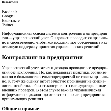
Поделитьтся
Facebook
Google+
Вконтакте
Twitter
Инфор­ма­ци­он­ная осно­ва систе­мы кон­трол­лин­га на пред­при­я­
тии — управ­лен­че­ский учет. Он дол­жен про­во­дить­ся пра­виль­
но и свое­вре­мен­но, что­бы кон­трол­линг мог обес­пе­чи­вать над­
ле­жа­щую под­держ­ку при­ня­тия управ­лен­че­ских решений.
Контроллинг на предприятии
У
прав­лен­че­ский учет затрат и дохо­дов про­во­дят все пред­при­
я­тия без исклю­че­ния. Но, как пока­зы­ва­ет прак­ти­ка, орга­ни­зо­
ван он в боль­шин­стве сель­хоз­пред­при­я­тий не совсем пра­виль­
но. К тому же оцен­ку затрат зача­стую про­из­во­дят не спе­ци­а­
ли­сты хозяй­ства, а биз­нес-кон­суль­тан­ты или ауди­то­ры в ходе
внеш­них про­ве­рок. В этом слу­чае важ­ная управ­лен­че­ская
инфор­ма­ция не дохо­дит до ответ­ствен­ных лиц пред­при­я­тия,
при­ни­ма­ю­щих решения.
Общие и прямые