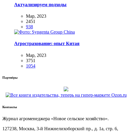
Актуализируем подходы
Мар, 2023
2451
938
Агрострахование: опыт Китая
Мар, 2023
3751
1054
Партнёры
Контакты
Жур­нал агро­ме­не­дже­ра «Новое сель­ское хозяйство».
127238, Москва, 3‑й Ниж­не­ли­хо­бор­ский пр., д. 1а, стр. 6,