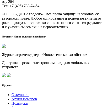
оф. 204
Тел: +7 (495) 788‑74‑54
© ООО «ДЛВ Агро­де­ло». Все пра­ва защи­ще­ны зако­ном об
автор­ском пра­ве. Любое копи­ро­ва­ние и исполь­зо­ва­ние мате­
ри­а­лов допус­ка­ет­ся толь­ко с пись­мен­но­го согла­сия редак­ции
и с ука­за­ни­ем ссыл­ки на первоисточник.
Журнал «Новое сельское хозяйство»
Журнал агроменеджера «Новое сельское хозяйство»
Доступна версия в электронном виде для мобильных
устройств
Журнал
О журнале
Архив номеров
Подписка