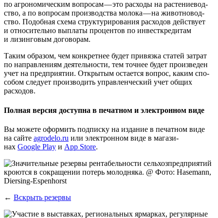
по агро­но­ми­че­ским вопро­сам — это рас­хо­ды на рас­те­ние­вод­
ство, а по вопро­сам про­из­вод­ства моло­ка — на живот­но­вод­
ство. Подоб­ная схе­ма струк­ту­ри­ро­ва­ния рас­хо­дов дей­ству­ет
и отно­си­тель­но выпла­ты про­цен­тов по инвест­кре­ди­там
и лизин­го­вым договорам.
Таким обра­зом, чем кон­крет­нее будет при­вяз­ка ста­тей затрат
по направ­ле­ни­ям дея­тель­но­сти, тем точ­нее будет про­из­ве­ден
учет на пред­при­я­тии. Откры­тым оста­ет­ся вопрос, каким спо­
со­бом сле­ду­ет про­из­во­дить управ­лен­че­ский учет общих
расходов.
Полная версия доступна в печатном и электронном виде
Вы може­те офор­мить под­пис­ку на изда­ние в печат­ном виде
на сай­те
agrodelo.ru
или элек­трон­ном виде в мага­зи­
нах
Google Play
и
App Store
.
←
Вскрыть резервы