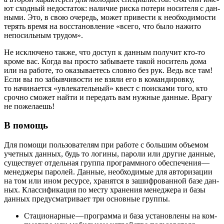
ют сход­ный недо­ста­ток: нали­чие рис­ка поте­ри носи­те­ля с дан­
ны­ми. Это, в свою оче­редь, может при­ве­сти к необ­хо­ди­мо­сти
терять вре­мя на вос­ста­нов­ле­ние «все­го, что было нажи­то
непо­силь­ным трудом».
Не исклю­че­но так­же, что доступ к дан­ным полу­чит кто-то
кро­ме вас. Когда вы про­сто забы­ва­е­те такой носи­тель дома
или на рабо­те, то ока­зы­ва­е­тесь слов­но без рук. Ведь все там!
Если вы по забыв­чи­во­сти не взя­ли его в коман­ди­ров­ку,
то начи­на­ет­ся «увле­ка­тель­ный» квест с поис­ка­ми того, кто
сроч­но смо­жет най­ти и пере­дать вам нуж­ные дан­ные. Вра­гу
не пожелаешь!
В помощь
Для помо­щи поль­зо­ва­те­лям при рабо­те с боль­шим объ­е­мом
учет­ных дан­ных, будь то логи­ны, паро­ли или дру­гие дан­ные,
суще­ству­ет отдель­ная груп­па про­грамм­но­го обес­пе­че­ния —
мене­дже­ры паро­лей. Дан­ные, необ­хо­ди­мые для авто­ри­за­ции
на том или ином ресур­се, хра­нят­ся в зашиф­ро­ван­ной базе дан­
ных. Клас­си­фи­ка­ция по месту хра­не­ния мене­дже­ра и базы
дан­ных преду­смат­ри­ва­ет три основ­ные группы.
Ста­ци­о­нар­ные — про­грам­ма и база уста­нов­ле­ны на ком­