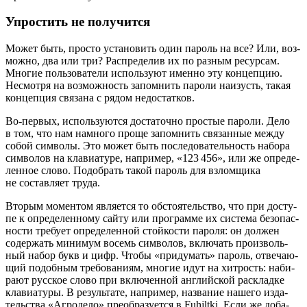
Упростить не получится
Может быть, про­сто уста­но­вить один пароль на все? Или, воз­
мож­но, два или три? Рас­пре­де­лив их по раз­ным ресур­сам.
Мно­гие поль­зо­ва­те­ли исполь­зу­ют имен­но эту кон­цеп­цию.
Несмот­ря на воз­мож­ность запом­нить паро­ли наизусть, такая
кон­цеп­ция свя­за­на с рядом недостатков.
Во-пер­вых, исполь­зу­ют­ся доста­точ­но про­стые паро­ли. Дело
в том, что нам намно­го про­ще запом­нить свя­зан­ные меж­ду
собой сим­во­лы. Это может быть после­до­ва­тель­ность набо­ра
сим­во­лов на кла­ви­а­ту­ре, напри­мер, «123 456», или же опре­де­
лен­ное сло­во. Подо­брать такой пароль для взлом­щи­ка
не состав­ля­ет труда.
Вто­рым момен­том явля­ет­ся то обсто­я­тель­ство, что при досту­
пе к опре­де­лен­но­му сай­ту или про­грам­ме их систе­ма без­опас­
но­сти тре­бу­ет опре­де­лен­ной стой­ко­сти паро­ля: он дол­жен
содер­жать мини­мум восемь сим­во­лов, вклю­чать про­из­воль­
ный набор букв и цифр. Что­бы «при­ду­мать» пароль, отве­ча­ю­
щий подоб­ным тре­бо­ва­ни­ям, мно­гие идут на хит­рость: наби­
ра­ют рус­ское сло­во при вклю­чен­ной англий­ской рас­клад­ке
кла­ви­а­ту­ры. В резуль­та­те, напри­мер, назва­ние наше­го изда­
тель­ства «Агро­де­ло» пре­об­ра­зу­ет­ся в Fuhjltkj. Если же доба­