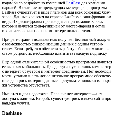
кодом было раз­ра­бо­та­но ком­па­ни­ей
LastPass
для хра­не­ния
паро­лей. В отли­чие от преды­ду­щих мене­дже­ров, про­грам­ма
LastPass суще­ству­ет в виде пла­ги­нов для всех основ­ных бра­у­
зе­ров. Дан­ные хра­нят­ся на сер­ве­ре LastPass в зашиф­ро­ван­ном
виде. Их рас­шиф­ров­ка про­из­во­дит­ся при помо­щи клю­ча,
кото­рый явля­ет­ся хэш-функ­ци­ей от мастер-паро­ля и e-mail
и хра­нит­ся локаль­но на ком­пью­те­ре пользователя.
При реги­стра­ции поль­зо­ва­тель полу­ча­ет бес­плат­ный акка­унт
с воз­мож­но­стью син­хро­ни­за­ции дан­ных с одним устрой­
ством. Если тре­бу­ет­ся обес­пе­чить рабо­ту с боль­шим коли­че­
ством устройств, необ­хо­ди­мо пла­тить за годо­вую подписку.
Еще одной отли­чи­тель­ной осо­бен­но­стью про­грам­мы явля­ет­ся
ее высо­кая мобиль­ность. Для досту­па нужен лишь ком­пью­тер
с интер­нет-бра­у­зе­ром и интер­нет-соеди­не­ни­ем. Нет необ­хо­ди­
мо­сти уста­нав­ли­вать допол­ни­тель­ное про­грамм­ное обес­пе­че­
ние, да и риск поте­рять дан­ные в резуль­та­те полом­ки или кра­
жи устрой­ства отсутствует.
Име­ют­ся и два недо­стат­ка. Пер­вый: нет интер­не­та — нет
досту­па к дан­ным. Вто­рой: суще­ству­ет риск взло­ма сай­та про­
вай­де­ра услуги.
Dashlane