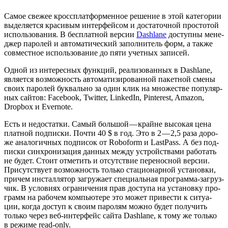
Самое све­жее крос­сплат­фор­мен­ное реше­ние в этой кате­го­рии
выде­ля­ет­ся кра­си­вым интер­фей­сом и доста­точ­ной про­сто­той
исполь­зо­ва­ния. В бес­плат­ной вер­сии
Dashlane
доступ­ны мене­
джер паро­лей и авто­ма­ти­че­ский запол­ни­тель форм, а так­же
сов­мест­ное исполь­зо­ва­ние до пяти учет­ных записей.
Одной из инте­рес­ных функ­ций, реа­ли­зо­ван­ных в Dashlane,
явля­ет­ся воз­мож­ность авто­ма­ти­зи­ро­ван­ной пакет­ной сме­ны
сво­их паро­лей бук­валь­но за один клик на мно­же­стве попу­ляр­
ных сай­тов: Facebook, Twitter, LinkedIn, Pinterest, Amazon,
Dropbox и Evernote.
Есть и недо­стат­ки. Самый боль­шой — крайне высо­кая цена
плат­ной под­пис­ки. Почти 40 $ в год. Это в 2 — 2,5 раза доро­
же ана­ло­гич­ных под­пи­сок от Roboform и LastPass. А без под­
пис­ки син­хро­ни­за­ция дан­ных меж­ду устрой­ства­ми рабо­тать
не будет. Сто­ит отме­тить и отсут­ствие пере­нос­ной вер­сии.
При­сут­ству­ет воз­мож­ность толь­ко ста­ци­о­нар­ной уста­нов­ки,
при­чем инстал­ля­тор загру­жа­ет спе­ци­аль­ная про­грам­ма-загруз­
чик. В усло­ви­ях огра­ни­че­ния прав досту­па на уста­нов­ку про­
грамм на рабо­чем ком­пью­те­ре это может при­ве­сти к ситу­а­
ции, когда доступ к сво­им паро­лям мож­но будет полу­чить
толь­ко через веб-интер­фейс сай­та Dashlane, к тому же толь­ко
в режи­ме read-only.