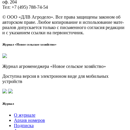
оф. 204
Тел: +7 (495) 788‑74‑54
© ООО «ДЛВ Агро­де­ло». Все пра­ва защи­ще­ны зако­ном об
автор­ском пра­ве. Любое копи­ро­ва­ние и исполь­зо­ва­ние мате­
ри­а­лов допус­ка­ет­ся толь­ко с пись­мен­но­го согла­сия редак­ции
и с ука­за­ни­ем ссыл­ки на первоисточник.
Журнал «Новое сельское хозяйство»
Журнал агроменеджера «Новое сельское хозяйство»
Доступна версия в электронном виде для мобильных
устройств
Журнал
О журнале
Архив номеров
Подписка