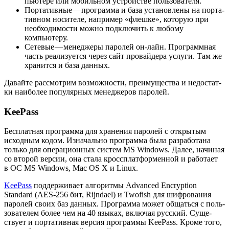
пью­те­ре или мобиль­ном устрой­стве пользователя.
Пор­та­тив­ные — про­грам­ма и база уста­нов­ле­ны на пор­та­
тив­ном носи­те­ле, напри­мер «флеш­ке», кото­рую при
необ­хо­ди­мо­сти мож­но под­клю­чить к любо­му
компьютеру.
Сете­вые — мене­дже­ры паро­лей он-лайн. Про­грамм­ная
часть реа­ли­зу­ет­ся через сайт про­вай­де­ра услу­ги. Там же
хра­нит­ся и база данных.
Давай­те рас­смот­рим воз­мож­но­сти, пре­иму­ще­ства и недо­стат­
ки наи­бо­лее попу­ляр­ных мене­дже­ров паролей.
KeePass
Бес­плат­ная про­грам­ма для хра­не­ния паро­лей c откры­тым
исход­ным кодом. Изна­чаль­но про­грам­ма была раз­ра­бо­та­на
толь­ко для опе­ра­ци­он­ных систем MS Windows. Далее, начи­ная
со вто­рой вер­сии, она ста­ла крос­сплат­фор­мен­ной и рабо­та­ет
в ОС MS Windows, Mac OS X и Linux.
KeePass
под­дер­жи­ва­ет алго­рит­мы Advanced Encryption
Standard (AES-256 бит, Rijndael) и Twofish для шиф­ро­ва­ния
паро­лей сво­их баз дан­ных. Про­грам­ма может общать­ся с поль­
зо­ва­те­лем более чем на 40 язы­ках, вклю­чая рус­ский. Суще­
ству­ет и пор­та­тив­ная вер­сия про­грам­мы KeePass. Кро­ме того,