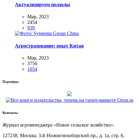
Актуализируем подходы
Мар, 2023
2454
939
Агрострахование: опыт Китая
Мар, 2023
3756
1054
Партнёры
Контакты
Жур­нал агро­ме­не­дже­ра «Новое сель­ское хозяйство».
127238, Москва, 3‑й Ниж­не­ли­хо­бор­ский пр., д. 1а, стр. 6,