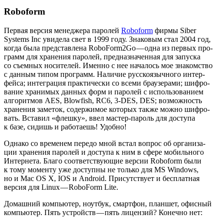
Roboform
Пер­вая вер­сия мене­дже­ра паро­лей
Roboform
фир­мы Siber
Systems Inc уви­де­ла свет в 1999 году. Зна­ко­вым стал 2004 год,
когда была пред­став­ле­на RoboForm2Go — одна из пер­вых про­
грамм для хра­не­ния паро­лей, пред­на­зна­чен­ная для запус­ка
со съем­ных носи­те­лей. Имен­но с нее нача­лось мое зна­ком­ство
с дан­ным типом про­грамм. Нали­чие рус­ско­языч­но­го интер­
фей­са; инте­гра­ция прак­ти­че­ски со все­ми бра­у­зе­ра­ми; шиф­ро­
ва­ние хра­ни­мых дан­ных форм и паро­лей с исполь­зо­ва­ни­ем
алго­рит­мов AES, Blowfish, RC6, 3‑DES, DES; воз­мож­ность
хра­не­ния заме­ток, содер­жи­мое кото­рых так­же мож­но шиф­ро­
вать. Вста­вил «флеш­ку», ввел мастер-пароль для досту­па
к базе, сидишь и рабо­та­ешь! Удобно!
Одна­ко со вре­ме­нем пере­до мной встал вопрос об орга­ни­за­
ции хра­не­ния паро­лей и досту­па к ним в сфе­ре мобиль­но­го
Интер­не­та. Бла­го соот­вет­ству­ю­щие вер­сии Roboform были
к тому момен­ту уже доступ­ны не толь­ко для MS Windows,
но и Mac OS X, IOS и Android. При­сут­ству­ет и бес­плат­ная
вер­сия для Linux — RoboForm Lite.
Домаш­ний ком­пью­тер, ноут­бук, смарт­фон, план­шет, офис­ный
ком­пью­тер. Пять устройств — пять лицен­зий? Конеч­но нет: