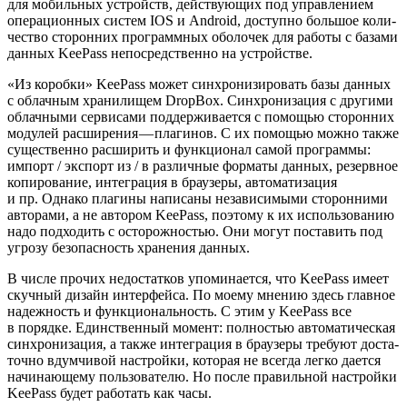
для мобиль­ных устройств, дей­ству­ю­щих под управ­ле­ни­ем
опе­ра­ци­он­ных систем IOS и Android, доступ­но боль­шое коли­
че­ство сто­рон­них про­грамм­ных обо­ло­чек для рабо­ты с база­ми
дан­ных KeePass непо­сред­ствен­но на устройстве.
«Из короб­ки» KeePass может син­хро­ни­зи­ро­вать базы дан­ных
с облач­ным хра­ни­ли­щем DropBox. Син­хро­ни­за­ция с дру­ги­ми
облач­ны­ми сер­ви­са­ми под­дер­жи­ва­ет­ся с помо­щью сто­рон­них
моду­лей рас­ши­ре­ния — пла­ги­нов. С их помо­щью мож­но так­же
суще­ствен­но рас­ши­рить и функ­ци­о­нал самой про­грам­мы:
импорт / экс­порт из / в раз­лич­ные фор­ма­ты дан­ных, резерв­ное
копи­ро­ва­ние, инте­гра­ция в бра­у­зе­ры, авто­ма­ти­за­ция
и пр. Одна­ко пла­ги­ны напи­са­ны неза­ви­си­мы­ми сто­рон­ни­ми
авто­ра­ми, а не авто­ром KeePass, поэто­му к их исполь­зо­ва­нию
надо под­хо­дить с осто­рож­но­стью. Они могут поста­вить под
угро­зу без­опас­ность хра­не­ния данных.
В чис­ле про­чих недо­стат­ков упо­ми­на­ет­ся, что KeePass име­ет
скуч­ный дизайн интер­фей­са. По мое­му мне­нию здесь глав­ное
надеж­ность и функ­ци­о­наль­ность. С этим у KeePass все
в поряд­ке. Един­ствен­ный момент: пол­но­стью авто­ма­ти­че­ская
син­хро­ни­за­ция, а так­же инте­гра­ция в бра­у­зе­ры тре­бу­ют доста­
точ­но вдум­чи­вой настрой­ки, кото­рая не все­гда лег­ко дает­ся
начи­на­ю­ще­му поль­зо­ва­те­лю. Но после пра­виль­ной настрой­ки
KeePass будет рабо­тать как часы.