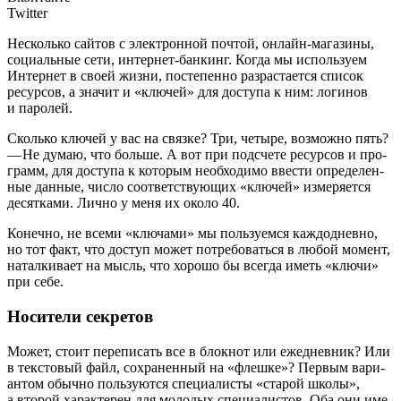
Twitter
Несколь­ко сай­тов с элек­трон­ной поч­той, онлайн-мага­зи­ны,
соци­аль­ные сети, интер­нет-бан­кинг. Когда мы исполь­зу­ем
Интер­нет в сво­ей жиз­ни, посте­пен­но раз­рас­та­ет­ся спи­сок
ресур­сов, а зна­чит и «клю­чей» для досту­па к ним: логи­нов
и паролей.
С
коль­ко клю­чей у вас на связ­ке? Три, четы­ре, воз­мож­но пять?
— Не думаю, что боль­ше. А вот при под­сче­те ресур­сов и про­
грамм, для досту­па к кото­рым необ­хо­ди­мо вве­сти опре­де­лен­
ные дан­ные, чис­ло соот­вет­ству­ю­щих «клю­чей» изме­ря­ет­ся
десят­ка­ми. Лич­но у меня их око­ло 40.
Конеч­но, не все­ми «клю­ча­ми» мы поль­зу­ем­ся каж­до­днев­но,
но тот факт, что доступ может потре­бо­вать­ся в любой момент,
натал­ки­ва­ет на мысль, что хоро­шо бы все­гда иметь «клю­чи»
при себе.
Носители секретов
Может, сто­ит пере­пи­сать все в блок­нот или еже­днев­ник? Или
в тек­сто­вый файл, сохра­нен­ный на «флеш­ке»? Пер­вым вари­
ан­том обыч­но поль­зу­ют­ся спе­ци­а­ли­сты «ста­рой шко­лы»,
а вто­рой харак­те­рен для моло­дых спе­ци­а­ли­стов. Оба они име­