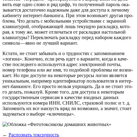
вить еще одно сло­во и ряд цифр, то полу­чен­ный пароль ока­
зы­ва­ет­ся доста­точ­но надеж­ным даже для досту­па к лич­но­му
каби­не­ту интер­нет-бан­кин­га. При этом воз­ни­ка­ет дру­гая про­
бле­ма. Что делать с мобиль­ны­ми устрой­ства­ми с экран­ной
кла­ви­а­ту­рой, отоб­ра­жа­ю­щей лишь теку­щую рас­клад­ку, кото­
рая, к тому же, может отли­чать­ся от рас­клад­ки настоль­ной
кла­ви­а­ту­ры? Пере­клю­чать рас­клад­ку перед набо­ром каж­до­го
сим­во­ла — явно не луч­ший вариант.
Кста­ти, не сто­ит забы­вать и о труд­но­стях с запо­ми­на­ни­ем
«логи­на». Конеч­но, если речь идет о вари­ан­те, когда в каче­
стве послед­не­го исполь­зу­ет­ся адрес элек­трон­ной почты,
номер теле­фо­на или же имя, то подоб­ной про­бле­мы не воз­ни­
ка­ет. Но при досту­пе на неко­то­рые ресур­сы логин явля­ет­ся
уни­каль­ным, напри­мер иден­ти­фи­ка­тор поль­зо­ва­те­ля в интер­
нет-бан­кин­ге. Его про­сто нель­зя упро­щать. Да и не сто­ит это­
го делать, пожа­луй. Кро­ме того, для досту­па к неко­то­рым
госу­дар­ствен­ным сер­ви­сам в каче­стве вход­ных дан­ных
исполь­зу­ют­ся номе­ра ИНН, СНИЛС, стра­хо­вой полис и т. д.
Запом­нить их все наизусть вряд ли воз­мож­но, а зна­чит, сто­ит
заду­мать­ся о выбо­ре «ключ­ни­цы».
←
Распознать токсичность