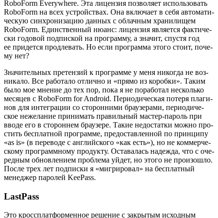
RoboForm Everywhere. Эта лицен­зия поз­во­ля­ет исполь­зо­вать
RoboForm на всех устрой­ствах. Она вклю­ча­ет в себя авто­ма­ти­
че­скую син­хро­ни­за­цию дан­ных с облач­ным хра­ни­ли­щем
RoboForm. Един­ствен­ный нюанс: лицен­зия явля­ет­ся фак­ти­че­
ски годо­вой под­пис­кой на про­грам­му, а зна­чит, спу­стя год
ее при­дет­ся про­дле­вать. Но если про­грам­ма это­го сто­ит, поче­
му нет?
Зна­чи­тель­ных пре­тен­зий к про­грам­ме у меня нико­гда не воз­
ни­ка­ло. Все рабо­та­ло отлич­но и «пря­мо из короб­ки». Таким
было мое мне­ние до тех пор, пока я не пора­бо­тал несколь­ко
меся­цев с RoboForm for Android. Пери­о­ди­че­ская поте­ря пла­ги­
нов для инте­гра­ции со сто­рон­ни­ми бра­у­зе­ра­ми, пери­о­ди­че­
ское неже­ла­ние при­ни­мать пра­виль­ный мастер-пароль при
вво­де его в сто­рон­нем бра­у­зе­ре. Такие недо­стат­ки мож­но про­
стить бес­плат­ной про­грам­ме, предо­став­лен­ной по прин­ци­пу
«as is» (в пере­во­де с англий­ско­го «как есть»), но не ком­мер­че­
ско­му про­грамм­но­му про­дук­ту. Оста­ва­лась надеж­да, что с оче­
ред­ным обнов­ле­ни­ем про­бле­ма уйдет, но это­го не про­изо­шло.
После трех лет под­пис­ки я «мигри­ро­вал» на бес­плат­ный
мене­джер паро­лей KeePass.
LastPass
Это крос­сплат­фор­мен­ное реше­ние с закры­тым исход­ным