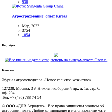
938
Агрострахование: опыт Китая
Мар, 2023
3754
1054
Партнёры
Контакты
Жур­нал агро­ме­не­дже­ра «Новое сель­ское хозяйство».
127238, Москва, 3‑й Ниж­не­ли­хо­бор­ский пр., д. 1а, стр. 6,
оф. 204
Тел: +7 (495) 788‑74‑54
© ООО «ДЛВ Агро­де­ло». Все пра­ва защи­ще­ны зако­ном об
автор­ском пра­ве. Любое копи­ро­ва­ние и исполь­зо­ва­ние мате­