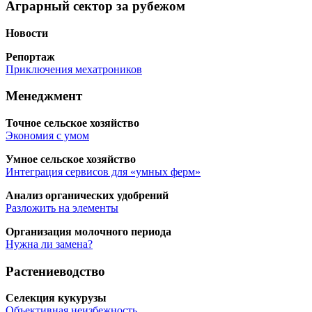
Аграрный сектор за рубежом
Ново­сти
Репор­таж
При­клю­че­ния мехатроников
Менеджмент
Точ­ное сель­ское хозяйство
Эко­но­мия с умом
Умное сель­ское хозяйство
Инте­гра­ция сер­ви­сов для «умных ферм»
Ана­лиз орга­ни­че­ских удобрений
Раз­ло­жить на элементы
Орга­ни­за­ция молоч­но­го периода
Нуж­на ли замена?
Растениеводство
Селек­ция кукурузы
Объ­ек­тив­ная неизбежность