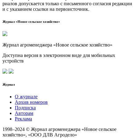
ри­а­лов допус­ка­ет­ся толь­ко с пись­мен­но­го согла­сия редак­ции
и с ука­за­ни­ем ссыл­ки на первоисточник.
Журнал «Новое сельское хозяйство»
Журнал агроменеджера «Новое сельское хозяйство»
Доступна версия в электронном виде для мобильных
устройств
Журнал
О журнале
Архив номеров
Подписка
Авторам
Реклама
1998–2024 © Журнал агроменеджера «Новое сельское
хозяйство», «ООО ДЛВ Агродело»