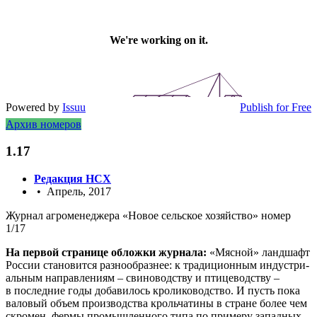
Powered by
Issuu
Publish for Free
Архив номеров
1.17
Редакция НСХ
• Апрель, 2017
Жур­нал агро­ме­не­дже­ра «Новое сель­ское хозяй­ство» номер
1/17
На пер­вой стра­ни­це облож­ки жур­на­ла:
«Мяс­ной» ланд­шафт
Рос­сии ста­но­вит­ся раз­но­об­раз­нее: к тра­ди­ци­он­ным инду­стри­
аль­ным направ­ле­ни­ям – сви­но­вод­ству и пти­це­вод­ству –
в послед­ние годы доба­ви­лось кро­ли­ко­вод­ство. И пусть пока
вало­вый объ­ем про­из­вод­ства кроль­ча­ти­ны в стране более чем
скро­мен, фер­мы про­мыш­лен­но­го типа по при­ме­ру запад­ных