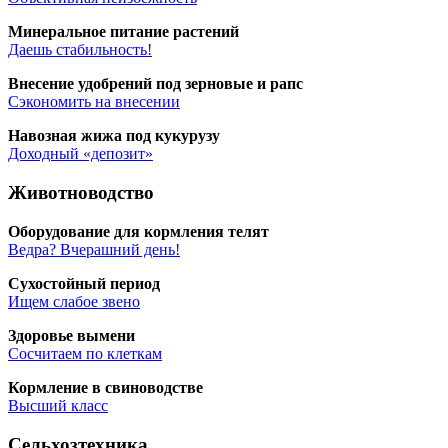
Мине­раль­ное пита­ние растений
Даешь ста­биль­ность!
Вне­се­ние удоб­ре­ний под зер­но­вые и рапс
Сэко­но­мить на внесении
Навоз­ная жижа под кукурузу
Доход­ный «депо­зит»
Животноводство
Обо­ру­до­ва­ние для корм­ле­ния телят
Вед­ра? Вче­раш­ний день!
Сухо­стой­ный период
Ищем сла­бое звено
Здо­ро­вье вымени
Сосчи­та­ем по клеткам
Корм­ле­ние в свиноводстве
Выс­ший класс
Сельхозтехника