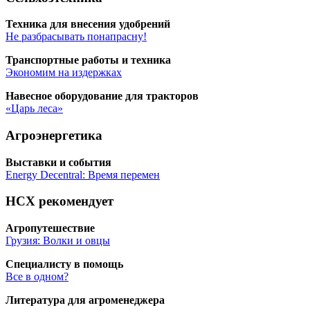
Тех­ни­ка для вне­се­ния удобрений
Не раз­бра­сы­вать понапрасну!
Транс­порт­ные рабо­ты и техника
Эко­но­мим на издержках
Навес­ное обо­ру­до­ва­ние для тракторов
«Царь леса»
Агроэнергетика
Выстав­ки и события
Energy Deсentral: Вре­мя перемен
НСХ рекомендует
Агро­пу­те­ше­ствие
Гру­зия: Вол­ки и овцы
Спе­ци­а­ли­сту в помощь
Все в одном?
Лите­ра­ту­ра для агроменеджера