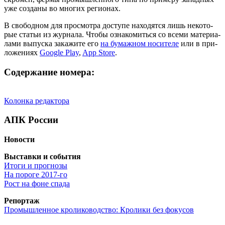
уже созда­ны во мно­гих регионах.
В сво­бод­ном для про­смот­ра досту­пе нахо­дят­ся лишь неко­то­
рые ста­тьи из жур­на­ла. Что­бы озна­ко­мить­ся со все­ми мате­ри­а­
ла­ми выпус­ка зака­жи­те его
на бумаж­ном носи­те­ле
или в при­
ло­же­ни­ях
Google Play
,
App Store
.
Содержание номера:
Колон­ка редактора
АПК России
Ново­сти
Выстав­ки и события
Ито­ги и прогнозы
На поро­ге 2017‑го
Рост на фоне спада
Репор­таж
Про­мыш­лен­ное кро­ли­ко­вод­ство: Кро­ли­ки без фокусов