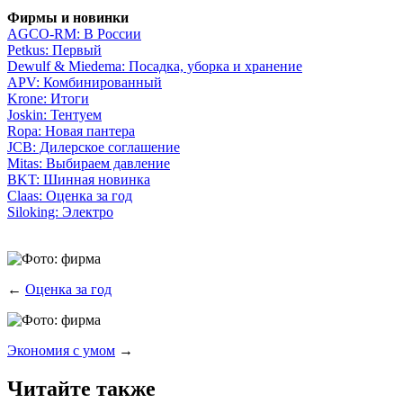
Фир­мы и новинки
AGCO-RM: В России
Petkus: Пер­вый
Dewulf & Miedema: Посад­ка, убор­ка и хранение
APV: Ком­би­ни­ро­ван­ный
Krone: Ито­ги
Joskin: Тен­ту­ем
Ropa: Новая пантера
JCB: Дилер­ское соглашение
Mitas: Выби­ра­ем давление
BKT: Шин­ная новинка
Claas: Оцен­ка за год
Siloking: Элек­тро
←
Оценка за год
Экономия с умом
→
Читайте также