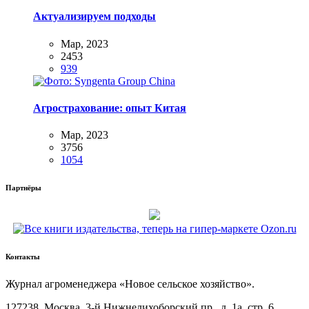
Актуализируем подходы
Мар, 2023
2453
939
Агрострахование: опыт Китая
Мар, 2023
3756
1054
Партнёры
Контакты
Жур­нал агро­ме­не­дже­ра «Новое сель­ское хозяйство».
127238, Москва, 3‑й Ниж­не­ли­хо­бор­ский пр., д. 1а, стр. 6,