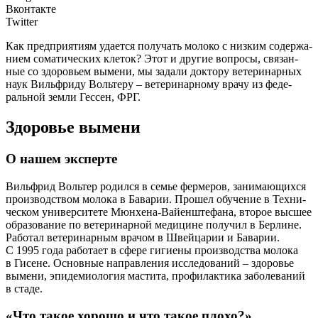
Вконтакте
Twitter
Как пред­при­я­ти­ям уда­ет­ся полу­чать моло­ко с низ­ким содер­жа­
ни­ем сома­ти­че­ских кле­ток? Этот и дру­гие вопро­сы, свя­зан­
ные со здо­ро­вьем выме­ни, мы зада­ли док­то­ру вете­ри­нар­ных
наук Виль­ф­ри­ду Воль­те­ру – вете­ри­нар­но­му вра­чу из феде­
раль­ной зем­ли Гес­сен, ФРГ.
Здоровье вымени
О нашем эксперте
Виль­ф­рид Воль­тер родил­ся в семье фер­ме­ров, зани­ма­ю­щих­ся
про­из­вод­ством моло­ка в Бава­рии. Про­шел обу­че­ние в Тех­ни­
че­ском уни­вер­си­те­те Мюн­хе­на-Вай­ен­ште­фа­на, вто­рое выс­шее
обра­зо­ва­ние по вете­ри­нар­ной меди­цине полу­чил в Бер­лине.
Рабо­тал вете­ри­нар­ным вра­чом в Швей­ца­рии и Бава­рии.
С 1995 года рабо­та­ет в сфе­ре гиги­е­ны про­из­вод­ства моло­ка
в Гисене. Основ­ные направ­ле­ния иссле­до­ва­ний – здо­ро­вье
выме­ни, эпи­де­мио­ло­гия масти­та, про­фи­лак­ти­ка забо­ле­ва­ний
в стаде.
«Что такое хорошо и что такое плохо?»