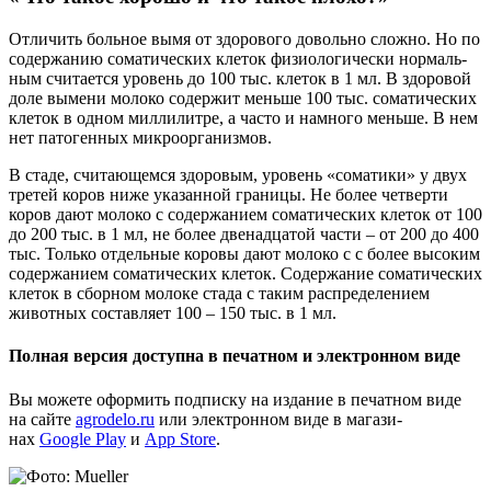
Отли­чить боль­ное вымя от здо­ро­во­го доволь­но слож­но. Но по
содер­жа­нию сома­ти­че­ских кле­ток физио­ло­ги­че­ски нор­маль­
ным счи­та­ет­ся уро­вень до 100 тыс. кле­ток в 1 мл. В здо­ро­вой
доле выме­ни моло­ко содер­жит мень­ше 100 тыс. сома­ти­че­ских
кле­ток в одном мил­ли­лит­ре, а часто и намно­го мень­ше. В нем
нет пато­ген­ных микроорганизмов.
В ста­де, счи­та­ю­щем­ся здо­ро­вым, уро­вень «сома­ти­ки» у двух
тре­тей коров ниже ука­зан­ной гра­ни­цы. Не более чет­вер­ти
коров дают моло­ко с содер­жа­ни­ем сома­ти­че­ских кле­ток от 100
до 200 тыс. в 1 мл, не более две­на­дца­той части – от 200 до 400
тыс. Толь­ко отдель­ные коро­вы дают моло­ко с с более высо­ким
содер­жа­ни­ем сома­ти­че­ских кле­ток. Содер­жа­ние сома­ти­че­ских
кле­ток в сбор­ном моло­ке ста­да с таким рас­пре­де­ле­ни­ем
живот­ных состав­ля­ет 100 – 150 тыс. в 1 мл.
Полная версия доступна в печатном и электронном виде
Вы може­те офор­мить под­пис­ку на изда­ние в печат­ном виде
на сай­те
agrodelo.ru
или элек­трон­ном виде в мага­зи­
нах
Google Play
и
App Store
.