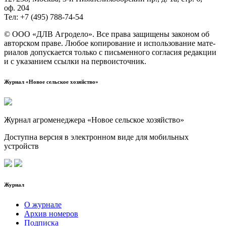
оф. 204
Тел: +7 (495) 788‑74‑54
© ООО «ДЛВ Агро­де­ло». Все пра­ва защи­ще­ны зако­ном об
автор­ском пра­ве. Любое копи­ро­ва­ние и исполь­зо­ва­ние мате­
ри­а­лов допус­ка­ет­ся толь­ко с пись­мен­но­го согла­сия редак­ции
и с ука­за­ни­ем ссыл­ки на первоисточник.
Журнал «Новое сельское хозяйство»
Журнал агроменеджера «Новое сельское хозяйство»
Доступна версия в электронном виде для мобильных
устройств
Журнал
О журнале
Архив номеров
Подписка