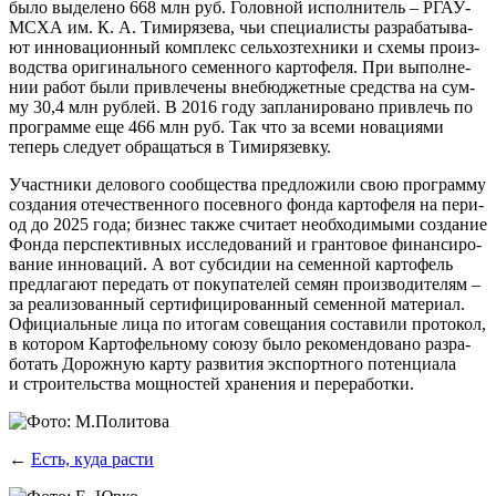
было выде­ле­но 668 млн руб. Голов­ной испол­ни­тель – РГАУ-
МСХА им. К. А. Тими­ря­зе­ва, чьи спе­ци­а­ли­сты раз­ра­ба­ты­ва­
ют инно­ва­ци­он­ный ком­плекс сель­хоз­тех­ни­ки и схе­мы про­из­
вод­ства ори­ги­наль­но­го семен­но­го кар­то­фе­ля. При выпол­не­
нии работ были при­вле­че­ны вне­бюд­жет­ные сред­ства на сум­
му 30,4 млн руб­лей. В 2016 году запла­ни­ро­ва­но при­влечь по
про­грам­ме еще 466 млн руб. Так что за все­ми нова­ци­я­ми
теперь сле­ду­ет обра­щать­ся в Тимирязевку.
Участ­ни­ки дело­во­го сооб­ще­ства пред­ло­жи­ли свою про­грам­му
созда­ния оте­че­ствен­но­го посев­но­го фон­да кар­то­фе­ля на пери­
од до 2025 года; биз­нес так­же счи­та­ет необ­хо­ди­мы­ми созда­ние
Фон­да пер­спек­тив­ных иссле­до­ва­ний и гран­то­вое финан­си­ро­
ва­ние инно­ва­ций. А вот суб­си­дии на семен­ной кар­то­фель
пред­ла­га­ют пере­дать от поку­па­те­лей семян про­из­во­ди­те­лям –
за реа­ли­зо­ван­ный сер­ти­фи­ци­ро­ван­ный семен­ной мате­ри­ал.
Офи­ци­аль­ные лица по ито­гам сове­ща­ния соста­ви­ли про­то­кол,
в кото­ром Кар­то­фель­но­му сою­зу было реко­мен­до­ва­но раз­ра­
бо­тать Дорож­ную кар­ту раз­ви­тия экс­порт­но­го потен­ци­а­ла
и стро­и­тель­ства мощ­но­стей хра­не­ния и переработки.
←
Есть, куда расти