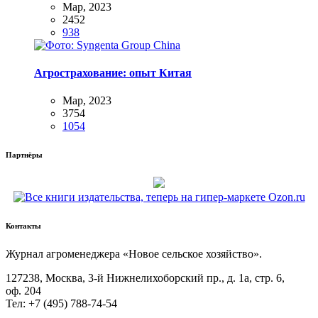
Мар, 2023
2452
938
Агрострахование: опыт Китая
Мар, 2023
3754
1054
Партнёры
Контакты
Жур­нал агро­ме­не­дже­ра «Новое сель­ское хозяйство».
127238, Москва, 3‑й Ниж­не­ли­хо­бор­ский пр., д. 1а, стр. 6,
оф. 204
Тел: +7 (495) 788‑74‑54