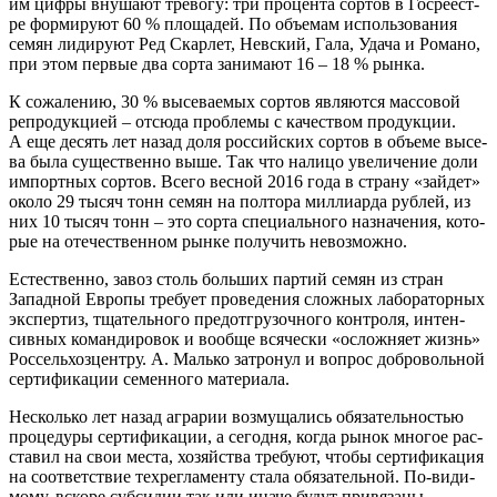
им циф­ры вну­ша­ют тре­во­гу: три про­цен­та сор­тов в Госре­ест­
ре фор­ми­ру­ют 60 % пло­ща­дей. По объ­е­мам исполь­зо­ва­ния
семян лиди­ру­ют Ред Скар­лет, Нев­ский, Гала, Уда­ча и Рома­но,
при этом пер­вые два сор­та зани­ма­ют 16 – 18 % рынка.
К сожа­ле­нию, 30 % высе­ва­е­мых сор­тов явля­ют­ся мас­со­вой
репро­дук­ци­ей – отсю­да про­бле­мы с каче­ством про­дук­ции.
А еще десять лет назад доля рос­сий­ских сор­тов в объ­е­ме высе­
ва была суще­ствен­но выше. Так что нали­цо уве­ли­че­ние доли
импорт­ных сор­тов. Все­го вес­ной 2016 года в стра­ну «зай­дет»
око­ло 29 тысяч тонн семян на пол­то­ра мил­ли­ар­да руб­лей, из
них 10 тысяч тонн – это сор­та спе­ци­аль­но­го назна­че­ния, кото­
рые на оте­че­ствен­ном рын­ке полу­чить невозможно.
Есте­ствен­но, завоз столь боль­ших пар­тий семян из стран
Запад­ной Евро­пы тре­бу­ет про­ве­де­ния слож­ных лабо­ра­тор­ных
экс­пер­тиз, тща­тель­но­го пре­д­от­гру­зоч­но­го кон­тро­ля, интен­
сив­ных коман­ди­ро­вок и вооб­ще вся­че­ски «ослож­ня­ет жизнь»
Рос­сель­хоз­цен­тру. А. Маль­ко затро­нул и вопрос доб­ро­воль­ной
сер­ти­фи­ка­ции семен­но­го материала.
Несколь­ко лет назад агра­рии воз­му­ща­лись обя­за­тель­но­стью
про­це­ду­ры сер­ти­фи­ка­ции, а сего­дня, когда рынок мно­гое рас­
ста­вил на свои места, хозяй­ства тре­бу­ют, что­бы сер­ти­фи­ка­ция
на соот­вет­ствие тех­ре­гла­мен­ту ста­ла обя­за­тель­ной. По-види­
мо­му, вско­ре суб­си­дии так или ина­че будут при­вя­за­ны