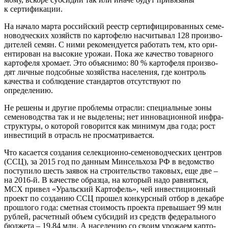
к сертификации.
На нача­ло мар­та рос­сий­ский реестр сер­ти­фи­ци­ро­ван­ных семе­
но­вод­че­ских хозяйств по кар­то­фе­лю насчи­ты­вал 128 про­из­во­
ди­те­лей семян. С ними реко­мен­ду­ет­ся рабо­тать тем, кто ори­
ен­ти­ро­ван на высо­кие уро­жаи. Пока же каче­ство товар­но­го
кар­то­фе­ля хро­ма­ет. Это объ­яс­ни­мо: 80 % кар­то­фе­ля про­из­во­
дят лич­ные под­соб­ные хозяй­ства насе­ле­ния, где кон­троль
каче­ства и соблю­де­ние стан­дар­тов отсут­ству­ют по
определению.
Не реше­ны и дру­гие про­бле­мы отрас­ли: спе­ци­аль­ные зоны
семе­но­вод­ства так и не выде­ле­ны; нет инно­ва­ци­он­ной инфра­
струк­ту­ры, о кото­рой гово­рит­ся как мини­мум два года; рост
инве­сти­ций в отрасль не просматривается.
Что каса­ет­ся созда­ния селек­ци­он­но-семе­но­вод­че­ских цен­тров
(ССЦ), за 2015 год по дан­ным Мин­сель­хоза РФ в ведом­ство
посту­пи­ло шесть заявок на стро­и­тель­ство тако­вых, еще две –
на 2016-й. В каче­стве образ­ца, на кото­рый надо рав­нять­ся,
МСХ при­вел «Ураль­ский Кар­то­фель», чей инве­сти­ци­он­ный
про­ект по созда­нию ССЦ про­шел кон­курс­ный отбор в декаб­ре
про­шло­го года: смет­ная сто­и­мость про­ек­та пре­вы­ша­ет 99 млн
руб­лей, рас­чет­ный объ­ем суб­си­дий из средств феде­раль­но­го
бюд­же­та – 19,84 млн. А насе­ле­нию со сво­им уро­жа­ем кар­то­