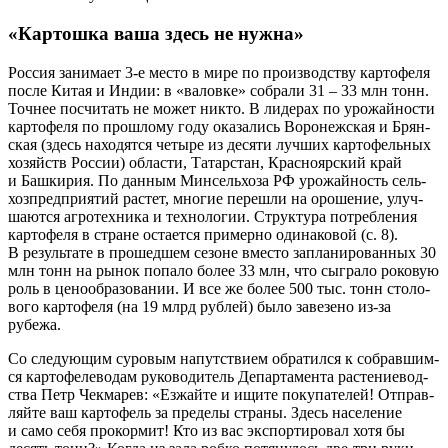
«Картошка ваша здесь не нужна»
Рос­сия зани­ма­ет 3-е место в мире по про­из­вод­ству кар­то­фе­ля
после Китая и Индии: в «валов­ке» собра­ли 31 – 33 млн тонн.
Точ­нее посчи­тать не может никто. В лиде­рах по уро­жай­но­сти
кар­то­фе­ля по про­шло­му году ока­за­лись Воро­неж­ская и Брян­
ская (здесь нахо­дят­ся четы­ре из деся­ти луч­ших кар­то­фель­ных
хозяйств Рос­сии) обла­сти, Татар­стан, Крас­но­яр­ский край
и Баш­ки­рия. По дан­ным Мин­сель­хоза РФ уро­жай­ность сель­
хоз­пред­при­я­тий рас­тет, мно­гие пере­шли на оро­ше­ние, улуч­
ша­ют­ся агро­тех­ни­ка и тех­но­ло­гии. Струк­ту­ра потреб­ле­ния
кар­то­фе­ля в стране оста­ет­ся при­мер­но оди­на­ко­вой (с. 8).
В резуль­та­те в про­шед­шем сезоне вме­сто запла­ни­ро­ван­ных 30
млн тонн на рынок попа­ло более 33 млн, что сыг­ра­ло роко­вую
роль в цено­об­ра­зо­ва­нии. И все же более 500 тыс. тонн сто­ло­
во­го кар­то­фе­ля (на 19 млрд руб­лей) было заве­зе­но из-за
рубежа.
Со сле­ду­ю­щим суро­вым напут­стви­ем обра­тил­ся к собрав­шим­
ся кар­то­фе­ле­во­дам руко­во­ди­тель Депар­та­мен­та рас­те­ние­вод­
ства Петр Чек­ма­рев: «Езжай­те и ищи­те поку­па­те­лей! Отправ­
ляй­те ваш кар­то­фель за пре­де­лы стра­ны. Здесь насе­ле­ние
и само себя про­кор­мит! Кто из ваc экс­пор­ти­ро­вал хотя бы