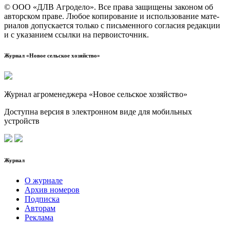
© ООО «ДЛВ Агро­де­ло». Все пра­ва защи­ще­ны зако­ном об
автор­ском пра­ве. Любое копи­ро­ва­ние и исполь­зо­ва­ние мате­
ри­а­лов допус­ка­ет­ся толь­ко с пись­мен­но­го согла­сия редак­ции
и с ука­за­ни­ем ссыл­ки на первоисточник.
Журнал «Новое сельское хозяйство»
Журнал агроменеджера «Новое сельское хозяйство»
Доступна версия в электронном виде для мобильных
устройств
Журнал
О журнале
Архив номеров
Подписка
Авторам
Реклама