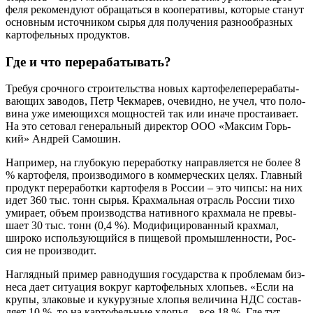
фе­ля реко­мен­ду­ют обра­щать­ся в коопе­ра­ти­вы, кото­рые ста­нут
основ­ным источ­ни­ком сырья для полу­че­ния раз­но­об­раз­ных
кар­то­фель­ных продуктов.
Где и что перерабатывать?
Тре­буя сроч­но­го стро­и­тель­ства новых кар­то­фе­ле­пе­ре­ра­ба­ты­
ва­ю­щих заво­дов, Петр Чек­ма­рев, оче­вид­но, не учел, что поло­
ви­на уже име­ю­щих­ся мощ­но­стей так или ина­че про­ста­и­ва­ет.
На это сето­вал гене­раль­ный дирек­тор ООО «Мак­сим Горь­
кий» Андрей Самошин.
Напри­мер, на глу­бо­кую пере­ра­бот­ку направ­ля­ет­ся не более 8
% кар­то­фе­ля, про­из­во­ди­мо­го в ком­мер­че­ских целях. Глав­ный
про­дукт пере­ра­бот­ки кар­то­фе­ля в Рос­сии – это чип­сы: на них
идет 360 тыс. тонн сырья. Крах­маль­ная отрасль Рос­сии тихо
уми­ра­ет, объ­ем про­из­вод­ства натив­но­го крах­ма­ла не пре­вы­
ша­ет 30 тыс. тонн (0,4 %). Моди­фи­ци­ро­ван­ный крах­мал,
широ­ко исполь­зу­ю­щий­ся в пище­вой про­мыш­лен­но­сти, Рос­
сия не производит.
Нагляд­ный при­мер рав­но­ду­шия госу­дар­ства к про­бле­мам биз­
не­са дает ситу­а­ция вокруг кар­то­фель­ных хло­пьев. «Если на
кру­пы, зла­ко­вые и куку­руз­ные хло­пья вели­чи­на НДС состав­
ля­ет 10 %, то на кар­то­фель­ные хло­пья – все 18 %. Где тут