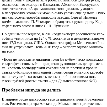
десять тонн?» Когда из зала роб­ко потя­ну­лось две-три руки,
ока­за­лось, что экс­порт в Казах­стан, Абха­зию и Бело­рус­сию
«не счи­та­ет­ся». «А два мил­ли­о­на тонн долж­ны ухо­дить
в пере­ра­бот­ку, что­бы их мож­но было увез­ти еще даль­ше. Нуж­
ны кар­то­фе­ле­пе­ре­ра­ба­ты­ва­ю­щие заво­ды, Сер­гей Нико­ла­е­
вич!» – заклю­чил П. Чек­ма­рев, обра­ща­ясь к руко­вод­ству Кар­
то­фель­но­го сою­за в лице С. Н. Лупехина.
По дан­ным послед­не­го, в 2015 году экс­порт рос­сий­ско­го кар­
то­фе­ля уве­ли­чил­ся на 124,6 %, достиг­нув в денеж­ном выра­же­
нии 17,3 млн долл. США. Одна­ко эти циф­ры Мин­сель­хоз Рос­
сии не устра­и­ва­ют. Цель 2016 года – экс­порт одно­го мил­ли­о­
на тонн.
«Если не про­да­ди­те мил­ли­он тонн [за рубеж], всю под­держ­ку
с кар­то­фе­ля сни­мем!» – при­гро­зил руко­во­ди­тель депар­та­мен­
та. Уро­вень гос­под­держ­ки сохра­нил­ся на преж­нем уровне:
став­ка суб­си­ди­ро­ва­ния одной тон­ны семян элит­но­го кар­то­фе­
ля на теку­щий год оста­лась неиз­мен­ной и соста­ви­ла пять
тысяч руб­лей (восемь тысяч – для Даль­не­во­сточ­но­го ФО).
Проблемы никуда не делись
В мир­ное рус­ло дис­кус­сию вер­нул дипло­ма­тич­ный руко­во­ди­
тель Рос­сель­хоз­цен­тра Алек­сандр Маль­ко, хотя при­ве­ден­ные