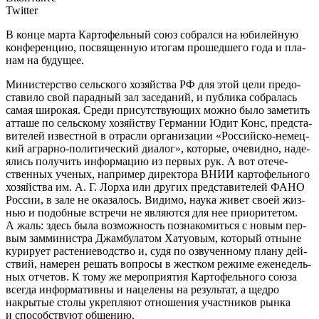
Twitter
В кон­це мар­та Кар­то­фель­ный союз собрал­ся на юби­лей­ную
кон­фе­рен­цию, посвя­щен­ную ито­гам про­шед­ше­го года и пла­
нам на будущее.
М
ини­стер­ство сель­ско­го хозяй­ства РФ для этой цели предо­
ста­ви­ло свой парад­ный зал засе­да­ний, и пуб­ли­ка собра­лась
самая широ­кая. Сре­ди при­сут­ству­ю­щих мож­но было заме­тить
атта­ше по сель­ско­му хозяй­ству Гер­ма­нии Юдит Конс, пред­ста­
ви­те­лей извест­ной в отрас­ли орга­ни­за­ции «Рос­сий­ско-немец­
кий аграр­но-поли­ти­че­ский диа­лог», кото­рые, оче­вид­но, наде­
я­лись полу­чить инфор­ма­цию из пер­вых рук. А вот оте­че­
ствен­ных уче­ных, напри­мер дирек­то­ра ВНИИ кар­то­фель­но­го
хозяй­ства им. А. Г. Лор­ха или дру­гих пред­ста­ви­те­лей ФАНО
Рос­сии, в зале не ока­за­лось. Види­мо, нау­ка живет сво­ей жиз­
нью и подоб­ные встре­чи не явля­ют­ся для нее при­о­ри­те­том.
А жаль: здесь была воз­мож­ность позна­ко­мить­ся с новым пер­
вым зам­ми­ни­стра Джам­бу­ла­том Хату­овым, кото­рый отныне
кури­ру­ет рас­те­ние­вод­ство и, судя по озву­чен­но­му пла­ну дей­
ствий, наме­рен решать вопро­сы в жест­ком режи­ме еже­не­дель­
ных отче­тов. К тому же меро­при­я­тия Кар­то­фель­но­го сою­за
все­гда инфор­ма­тив­ны и наце­ле­ны на резуль­тат, а щед­ро
накры­тые сто­лы укреп­ля­ют отно­ше­ния участ­ни­ков рын­ка
и спо­соб­ству­ют общению.