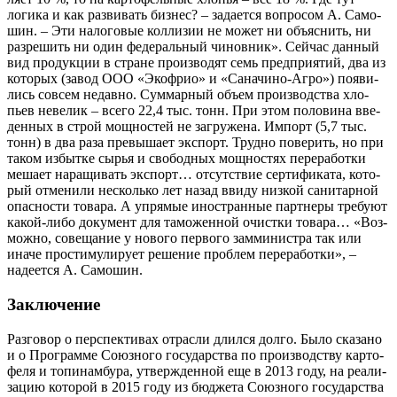
логи­ка и как раз­ви­вать биз­нес? – зада­ет­ся вопро­сом А. Само­
шин. – Эти нало­го­вые кол­ли­зии не может ни объ­яс­нить, ни
раз­ре­шить ни один феде­раль­ный чинов­ник». Сей­час дан­ный
вид про­дук­ции в стране про­из­во­дят семь пред­при­я­тий, два из
кото­рых (завод ООО «Экоф­рио» и «Сана­чи­но-Агро») появи­
лись совсем недав­но. Сум­мар­ный объ­ем про­из­вод­ства хло­
пьев неве­лик – все­го 22,4 тыс. тонн. При этом поло­ви­на вве­
ден­ных в строй мощ­но­стей не загру­же­на. Импорт (5,7 тыс.
тонн) в два раза пре­вы­ша­ет экс­порт. Труд­но пове­рить, но при
таком избыт­ке сырья и сво­бод­ных мощ­но­стях пере­ра­бот­ки
меша­ет нара­щи­вать экс­порт… отсут­ствие сер­ти­фи­ка­та, кото­
рый отме­ни­ли несколь­ко лет назад вви­ду низ­кой сани­тар­ной
опас­но­сти това­ра. А упря­мые ино­стран­ные парт­не­ры тре­бу­ют
какой-либо доку­мент для тамо­жен­ной очист­ки това­ра… «Воз­
мож­но, сове­ща­ние у ново­го пер­во­го зам­ми­ни­стра так или
ина­че про­сти­му­ли­ру­ет реше­ние про­блем пере­ра­бот­ки», –
наде­ет­ся А. Самошин.
Заключение
Раз­го­вор о пер­спек­ти­вах отрас­ли длил­ся дол­го. Было ска­за­но
и о Про­грам­ме Союз­но­го госу­дар­ства по про­из­вод­ству кар­то­
фе­ля и топи­нам­бу­ра, утвер­жден­ной еще в 2013 году, на реа­ли­
за­цию кото­рой в 2015 году из бюд­же­та Союз­но­го госу­дар­ства