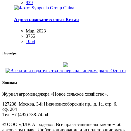
939
Агрострахование: опыт Китая
Мар, 2023
3755
1054
Партнёры
Контакты
Жур­нал агро­ме­не­дже­ра «Новое сель­ское хозяйство».
127238, Москва, 3‑й Ниж­не­ли­хо­бор­ский пр., д. 1а, стр. 6,
оф. 204
Тел: +7 (495) 788‑74‑54
© ООО «ДЛВ Агро­де­ло». Все пра­ва защи­ще­ны зако­ном об
автор­ском пра­ве. Любое копи­ро­ва­ние и исполь­зо­ва­ние мате­