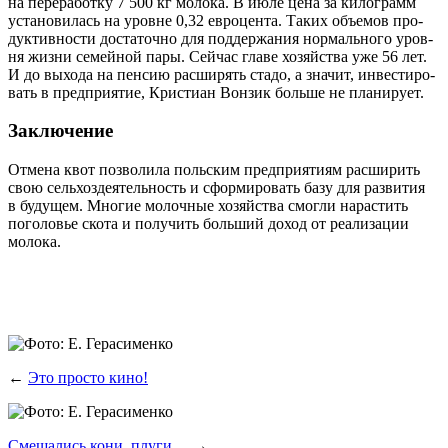
на пере­ра­бот­ку 7 500 кг моло­ка. В июле цена за кило­грамм
уста­но­ви­лась на уровне 0,32 евро­цен­та. Таких объ­е­мов про­
дук­тив­но­сти доста­точ­но для под­дер­жа­ния нор­маль­но­го уров­
ня жиз­ни семей­ной пары. Сей­час гла­ве хозяй­ства уже 56 лет.
И до выхо­да на пен­сию рас­ши­рять ста­до, а зна­чит, инве­сти­ро­
вать в пред­при­я­тие, Кри­сти­ан Вон­зик боль­ше не планирует.
Заключение
Отме­на квот поз­во­ли­ла поль­ским пред­при­я­ти­ям рас­ши­рить
свою сель­хоз­де­я­тель­ность и сфор­ми­ро­вать базу для раз­ви­тия
в буду­щем. Мно­гие молоч­ные хозяй­ства смог­ли нарас­тить
пого­ло­вье ско­та и полу­чить боль­ший доход от реа­ли­за­ции
молока.
←
Это просто кино!
Смешались кони, плуги…
→