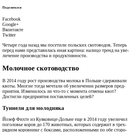
Поделитьтся
Facebook
Google+
Вконтакте
Twitter
Четы­ре года назад мы посе­ти­ли поль­ских ско­то­во­дов. Теперь
перед нами пред­ста­ви­лась иная кар­ти­на: нали­цо тренд на уве­
ли­че­ние про­из­вод­ства и продуктивности.
Молочное скотоводство
В
2014 году рост про­из­вод­ства моло­ка в Поль­ше сдер­жи­ва­ли
кво­ты. Мно­гие тогда меч­та­ли об уве­ли­че­нии раз­ме­ров пред­
при­я­тия. Изме­ни­лось ли что‑то с момен­та отме­ны квот?
Достиг­ли пред­при­я­тия постав­лен­ных целей?
Туннели для молодняка
Йозеф Фих­те из Куя­ко­ви­це-Дольне еще в 2014 году уве­ли­чил
пого­ло­вье коров до 170 живот­ных, кото­рых содер­жит в трех­
ряд­ном коров­ни­ке с бок­са­ми, рас­по­ло­жен­ны­ми по обе сто­ро­