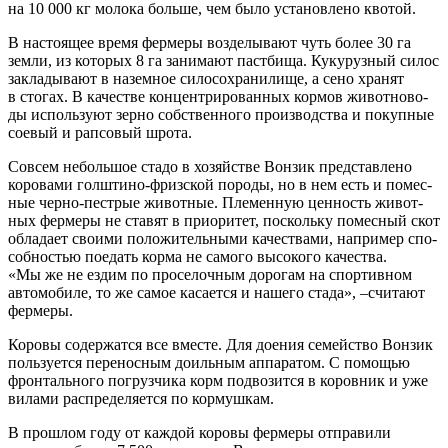
на 10 000 кг моло­ка боль­ше, чем было уста­нов­ле­но квотой.
В насто­я­щее вре­мя фер­ме­ры воз­де­лы­ва­ют чуть более 30 га
зем­ли, из кото­рых 8 га зани­ма­ют паст­би­ща. Куку­руз­ный силос
закла­ды­ва­ют в назем­ное сило­со­хра­ни­ли­ще, а сено хра­нят
в сто­гах. В каче­стве кон­цен­три­ро­ван­ных кор­мов живот­но­во­
ды исполь­зу­ют зер­но соб­ствен­но­го про­из­вод­ства и покуп­ные
сое­вый и рап­со­вый шрота.
Совсем неболь­шое ста­до в хозяй­стве Вон­зик пред­став­ле­но
коро­ва­ми гол­ш­ти­но-фриз­ской поро­ды, но в нем есть и помес­
ные чер­но-пест­рые живот­ные. Пле­мен­ную цен­ность живот­
ных фер­ме­ры не ста­вят в при­о­ри­тет, посколь­ку помес­ный скот
обла­да­ет сво­и­ми поло­жи­тель­ны­ми каче­ства­ми, напри­мер спо­
соб­но­стью поедать кор­ма не само­го высо­ко­го каче­ства.
«Мы же не ездим по про­се­лоч­ным доро­гам на спор­тив­ном
авто­мо­би­ле, то же самое каса­ет­ся и наше­го ста­да», –счи­та­ют
фермеры.
Коро­вы содер­жат­ся все вме­сте. Для дое­ния семей­ство Вон­зик
поль­зу­ет­ся пере­нос­ным доиль­ным аппа­ра­том. С помо­щью
фрон­таль­но­го погруз­чи­ка корм под­во­зит­ся в коров­ник и уже
вила­ми рас­пре­де­ля­ет­ся по кормушкам.
В про­шлом году от каж­дой коро­вы фер­ме­ры отпра­ви­ли