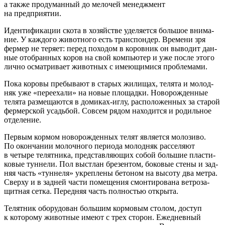
а так­же про­ду­ман­ный до мело­чей менедж­мент
на предприятии.
Иден­ти­фи­ка­ции ско­та в хозяй­стве уде­ля­ет­ся боль­шое вни­ма­
ние. У каж­до­го живот­но­го есть транс­пон­дер. Вре­ме­ни зря
фер­мер не теря­ет: перед похо­дом в коров­ник он выво­дит дан­
ные ото­бран­ных коров на свой ком­пью­тер и уже после это­го
лич­но осмат­ри­ва­ет живот­ных с име­ю­щи­ми­ся проблемами.
Пока коро­вы пре­бы­ва­ют в ста­рых жили­щах, теля­та и молод­
няк уже «пере­еха­ли» на новые пло­щад­ки. Ново­рож­ден­ные
теля­та раз­ме­ща­ют­ся в доми­ках-иглу, рас­по­ло­жен­ных за ста­рой
фер­мер­ской усадь­бой. Совсем рядом нахо­дит­ся и родиль­ное
отделение.
Пер­вым кор­мом ново­рож­ден­ных телят явля­ет­ся моло­зи­во.
По окон­ча­нии молоч­но­го пери­о­да молод­няк рас­се­ля­ют
в четы­ре телят­ни­ка, пред­став­ля­ю­щих собой боль­шие пла­сти­
ко­вые тун­не­ли. Пол выстлан бре­зен­том, боко­вые сте­ны и зад­
няя часть «тун­не­ля» укреп­ле­ны бето­ном на высо­ту два мет­ра.
Свер­ху и в зад­ней части поме­ще­ния смон­ти­ро­ва­на вет­ро­за­
щит­ная сет­ка. Перед­няя часть пол­но­стью открыта.
Телят­ник обо­ру­до­ван боль­шим кор­мо­вым сто­лом, доступ
к кото­ро­му живот­ные име­ют с трех сто­рон. Еже­днев­ный