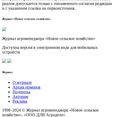
ри­а­лов допус­ка­ет­ся толь­ко с пись­мен­но­го согла­сия редак­ции
и с ука­за­ни­ем ссыл­ки на первоисточник.
Журнал «Новое сельское хозяйство»
Журнал агроменеджера «Новое сельское хозяйство»
Доступна версия в электронном виде для мобильных
устройств
Журнал
О журнале
Архив номеров
Подписка
Авторам
Реклама
1998–2024 © Журнал агроменеджера «Новое сельское
хозяйство», «ООО ДЛВ Агродело»