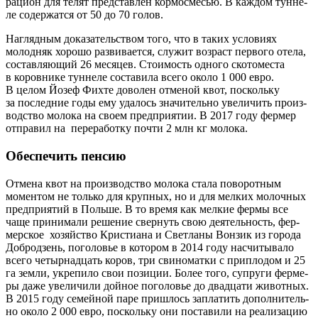
раци­он для телят пред­став­лен кор­мо­сме­сью. В каж­дом тун­не­
ле содер­жат­ся от 50 до 70 голов.
Нагляд­ным дока­за­тель­ством того, что в таких усло­ви­ях
молод­няк хоро­шо раз­ви­ва­ет­ся, слу­жит воз­раст пер­во­го оте­ла,
состав­ля­ю­щий 26 меся­цев. Сто­и­мость одно­го ско­то­ме­ста
в коров­ни­ке тун­не­ле соста­ви­ла все­го око­ло 1 000 евро.
В целом Йозеф Фих­те дово­лен отме­ной квот, посколь­ку
за послед­ние годы ему уда­лось зна­чи­тель­но уве­ли­чить про­из­
вод­ство моло­ка на сво­ем пред­при­я­тии. В 2017 году фер­мер
отпра­вил на пере­ра­бот­ку почти 2 млн кг молока.
Обеспечить пенсию
Отме­на квот на про­из­вод­ство моло­ка ста­ла пово­рот­ным
момен­том не толь­ко для круп­ных, но и для мел­ких молоч­ных
пред­при­я­тий в Поль­ше. В то вре­мя как мел­кие фер­мы все
чаще при­ни­ма­ли реше­ние свер­нуть свою дея­тель­ность, фер­
мер­ское хозяй­ство Кри­сти­а­на и Свет­ла­ны Вон­зик из горо­да
Доб­ро­дзень, пого­ло­вье в кото­ром в 2014 году насчи­ты­ва­ло
все­го четыр­на­дцать коров, три сви­но­мат­ки с при­пло­дом и 25
га зем­ли, укре­пи­ло свои пози­ции. Более того, супру­ги фер­ме­
ры даже уве­ли­чи­ли дой­ное пого­ло­вье до два­дца­ти живот­ных.
В 2015 году семей­ной паре при­шлось запла­тить допол­ни­тель­
но око­ло 2 000 евро, посколь­ку они поста­ви­ли на реа­ли­за­цию