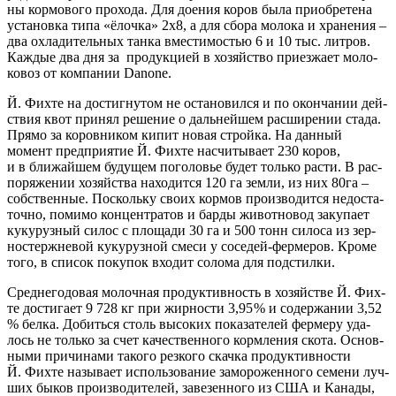
ны кор­мо­во­го про­хо­да. Для дое­ния коров была при­об­ре­те­на
уста­нов­ка типа «ёлоч­ка» 2х8, а для сбо­ра моло­ка и хра­не­ния –
два охла­ди­тель­ных тан­ка вме­сти­мо­стью 6 и 10 тыс. лит­ров.
Каж­дые два дня за про­дук­ци­ей в хозяй­ство при­ез­жа­ет моло­
ко­воз от ком­па­нии Danone.
Й. Фих­те на достиг­ну­том не оста­но­вил­ся и по окон­ча­нии дей­
ствия квот при­нял реше­ние о даль­ней­шем рас­ши­ре­нии ста­да.
Пря­мо за коров­ни­ком кипит новая строй­ка. На дан­ный
момент пред­при­я­тие Й. Фих­те насчи­ты­ва­ет 230 коров,
и в бли­жай­шем буду­щем пого­ло­вье будет толь­ко рас­ти. В рас­
по­ря­же­нии хозяй­ства нахо­дит­ся 120 га зем­ли, из них 80га –
соб­ствен­ные. Посколь­ку сво­их кор­мов про­из­во­дит­ся недо­ста­
точ­но, поми­мо кон­цен­тра­тов и бар­ды живот­но­вод заку­па­ет
куку­руз­ный силос с пло­ща­ди 30 га и 500 тонн сило­са из зер­
но­стерж­не­вой куку­руз­ной сме­си у сосе­дей-фер­ме­ров. Кро­ме
того, в спи­сок поку­пок вхо­дит соло­ма для подстилки.
Сред­не­го­до­вая молоч­ная про­дук­тив­ность в хозяй­стве Й. Фих­
те дости­га­ет 9 728 кг при жир­но­сти 3,95 % и содер­жа­нии 3,52
% бел­ка. Добить­ся столь высо­ких пока­за­те­лей фер­ме­ру уда­
лось не толь­ко за счет каче­ствен­но­го корм­ле­ния ско­та. Основ­
ны­ми при­чи­на­ми тако­го рез­ко­го скач­ка про­дук­тив­но­сти
Й. Фих­те назы­ва­ет исполь­зо­ва­ние замо­ро­жен­но­го семе­ни луч­
ших быков про­из­во­ди­те­лей, заве­зен­но­го из США и Кана­ды,