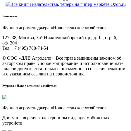
Контакты
Жур­нал агро­ме­не­дже­ра «Новое сель­ское хозяйство».
127238, Москва, 3‑й Ниж­не­ли­хо­бор­ский пр., д. 1а, стр. 6,
оф. 204
Тел: +7 (495) 788‑74‑54
© ООО «ДЛВ Агро­де­ло». Все пра­ва защи­ще­ны зако­ном об
автор­ском пра­ве. Любое копи­ро­ва­ние и исполь­зо­ва­ние мате­
ри­а­лов допус­ка­ет­ся толь­ко с пись­мен­но­го согла­сия редак­ции
и с ука­за­ни­ем ссыл­ки на первоисточник.
Журнал «Новое сельское хозяйство»
Журнал агроменеджера «Новое сельское хозяйство»
Доступна версия в электронном виде для мобильных
устройств