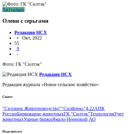
Актуально
Олени с серьгами
Редакция НСХ
• Окт, 2022
55
9
-
Фото: ГК "Силтэк"
Редакция НСХ
Редакция журнала «Новое сельское хозяйство»
Сюжет
"Силлинк Животноводство"
"Силфлекс"
4.22
АПК
России
Биркование животных
ГК "Силтэк"
Технология
Учет
животных
Ушные бирки
Ямало-Ненецкий АО
Поделитьтся