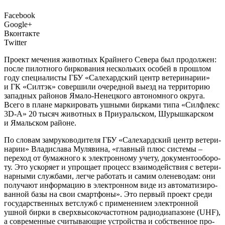
Facebook
Google+
Вконтакте
Twitter
П
роект мече­ния живот­ных Край­не­го Севе­ра был про­дол­жен:
после пилот­но­го бир­ко­ва­ния несколь­ких осо­бей в про­шлом
году спе­ци­а­ли­сты ГБУ «Сале­хард­ский центр вете­ри­на­рии»
и ГК «Силт­эк» совер­ши­ли оче­ред­ной выезд на тер­ри­то­рию
запад­ных рай­о­нов Яма­ло-Ненец­ко­го авто­ном­но­го окру­га.
Все­го в плане мар­ки­ро­вать ушны­ми бир­ка­ми типа «Сил­флекс
3D-А» 20 тысяч живот­ных в При­ураль­ском, Шурыш­кар­ском
и Ямаль­ском районе.
По сло­вам замру­ко­во­ди­те­ля ГБУ «Сале­хард­ский центр вете­ри­
на­рии» Вла­ди­сла­ва Муля­ви­на, «глав­ный плюс систе­мы –
пере­ход от бумаж­но­го к элек­трон­но­му уче­ту, доку­мен­то­обо­ро­
ту. Это уско­ря­ет и упро­ща­ет про­цесс вза­и­мо­дей­ствия с вете­ри­
нар­ны­ми служ­ба­ми, лег­че рабо­тать и самим оле­не­во­дам: они
полу­ча­ют инфор­ма­цию в элек­трон­ном виде из авто­ма­ти­зи­ро­
ван­ной базы на свои смарт­фо­ны». Это пер­вый про­ект сре­ди
госу­дар­ствен­ных вет­служб с при­ме­не­ни­ем элек­трон­ной
ушной бир­ки в сверх­вы­со­ко­ча­стот­ном радио­ди­а­па­зоне (UHF),
а совре­мен­ные счи­ты­ва­ю­щие устрой­ства и соб­ствен­ное про­