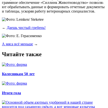
грамм­ное обес­пе­че­ние «Сил­линк Живот­но­вод­ство» поз­во­ля­
ют обра­ба­ты­вать дан­ные и фор­ми­ро­вать отчет­ные доку­мен­ты
и таб­ли­цы, уско­ряя рабо­ту вете­ри­нар­ных специалистов.
←
Даешь чистый гребень!
А мяса всё меньше
→
Читайте также
Колесникам 50 лет
Итоги года