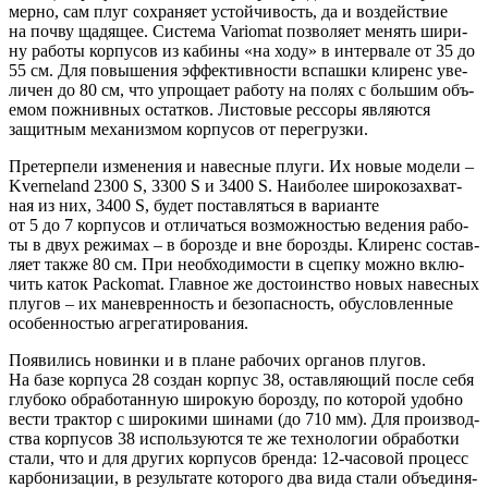
мер­но, сам плуг сохра­ня­ет устой­чи­вость, да и воз­дей­ствие
на поч­ву щадя­щее. Систе­ма Variomat поз­во­ля­ет менять шири­
ну рабо­ты кор­пу­сов из каби­ны «на ходу» в интер­ва­ле от 35 до
55 см. Для повы­ше­ния эффек­тив­но­сти вспаш­ки кли­ренс уве­
ли­чен до 80 см, что упро­ща­ет рабо­ту на полях с боль­шим объ­
е­мом пожнив­ных остат­ков. Листо­вые рес­со­ры явля­ют­ся
защит­ным меха­низ­мом кор­пу­сов от перегрузки.
Пре­тер­пе­ли изме­не­ния и навес­ные плу­ги. Их новые моде­ли –
Kverneland 2300 S, 3300 S и 3400 S. Наи­бо­лее широ­ко­за­хват­
ная из них, 3400 S, будет постав­лять­ся в вари­ан­те
от 5 до 7 кор­пу­сов и отли­чать­ся воз­мож­но­стью веде­ния рабо­
ты в двух режи­мах – в бороз­де и вне бороз­ды. Кли­ренс состав­
ля­ет так­же 80 см. При необ­хо­ди­мо­сти в сцеп­ку мож­но вклю­
чить каток Packomat. Глав­ное же досто­ин­ство новых навес­ных
плу­гов – их манев­рен­ность и без­опас­ность, обу­слов­лен­ные
осо­бен­но­стью агрегатирования.
Появи­лись новин­ки и в плане рабо­чих орга­нов плу­гов.
На базе кор­пу­са 28 создан кор­пус 38, остав­ля­ю­щий после себя
глу­бо­ко обра­бо­тан­ную широ­кую бороз­ду, по кото­рой удоб­но
вести трак­тор с широ­ки­ми шина­ми (до 710 мм). Для про­из­вод­
ства кор­пу­сов 38 исполь­зу­ют­ся те же тех­но­ло­гии обра­бот­ки
ста­ли, что и для дру­гих кор­пу­сов брен­да: 12‑часовой про­цесс
кар­бо­ни­за­ции, в резуль­та­те кото­ро­го два вида ста­ли объ­еди­ня­