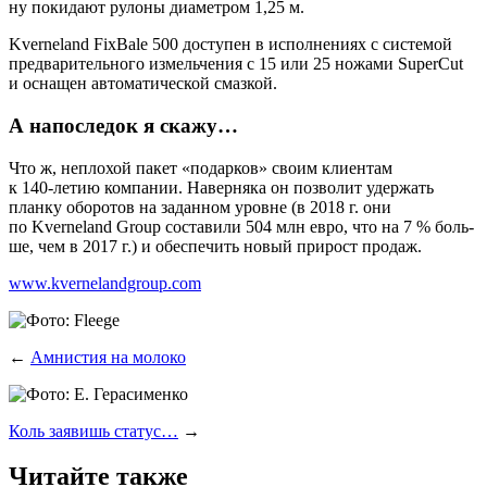
ну поки­да­ют руло­ны диа­мет­ром 1,25 м.
Kverneland FixBale 500 досту­пен в испол­не­ни­ях с систе­мой
пред­ва­ри­тель­но­го измель­че­ния с 15 или 25 ножа­ми SuperCut
и осна­щен авто­ма­ти­че­ской смазкой.
А напоследок я скажу…
Что ж, непло­хой пакет «подар­ков» сво­им кли­ен­там
к 140‑летию ком­па­нии. Навер­ня­ка он поз­во­лит удер­жать
план­ку обо­ро­тов на задан­ном уровне (в 2018 г. они
по Kverneland Group соста­ви­ли 504 млн евро, что на 7 % боль­
ше, чем в 2017 г.) и обес­пе­чить новый при­рост продаж.
www.kvernelandgroup.com
←
Амнистия на молоко
Коль заявишь статус…
→
Читайте также