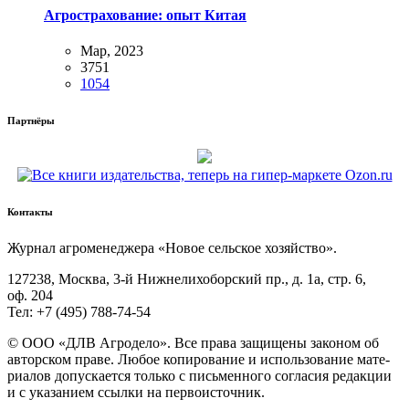
Агрострахование: опыт Китая
Мар, 2023
3751
1054
Партнёры
Контакты
Жур­нал агро­ме­не­дже­ра «Новое сель­ское хозяйство».
127238, Москва, 3‑й Ниж­не­ли­хо­бор­ский пр., д. 1а, стр. 6,
оф. 204
Тел: +7 (495) 788‑74‑54
© ООО «ДЛВ Агро­де­ло». Все пра­ва защи­ще­ны зако­ном об
автор­ском пра­ве. Любое копи­ро­ва­ние и исполь­зо­ва­ние мате­
ри­а­лов допус­ка­ет­ся толь­ко с пись­мен­но­го согла­сия редак­ции
и с ука­за­ни­ем ссыл­ки на первоисточник.