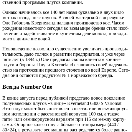
ствен­ной про­грам­мы плу­гов компании.
Одна­ко начи­на­лось все 140 лет назад бук­валь­но в двух кило­
мет­рах отсю­да не с плу­гов. В сво­ей мастер­ской в дере­вуш­ке
Оле Габ­ри­эль Квер­не­ланд нала­дил про­из­вод­ство кос. Часом
рож­де­ния извест­но­го сего­дня во всем мире брен­да ста­ло изоб­
ре­те­ние и задей­ство­ва­ние в куз­неч­ном деле моло­та, при­во­ди­
мо­го в дви­же­ние водой.
Ново­вве­де­ние поз­во­ли­ло суще­ствен­но уве­ли­чить про­из­во­ди­
тель­ность, дало тол­чок в раз­ви­тии пред­при­я­тия, и уже через
пять лет (в 1894 г.) Оле пред­ла­гал сво­им кли­ен­там кон­ные
плу­ги и боро­ны. Плу­ги Kverneland сла­ви­лись сво­ей надеж­но­
стью на про­тя­же­нии про­шло­го сто­ле­тия во всей Евро­пе. Сего­
дня они оста­ют­ся про­дук­том № 1 нор­веж­ско­го бренда.
Всегда Number One
В кон­це авгу­ста перед пуб­ли­кой пред­ста­ло новое поко­ле­ние
полу­на­вес­ных плу­гов «в лице» Kverneland 6300 S Variomat.
Этот плуг может быть постав­лен в шести‑ или вось­ми­кор­пус­
ном испол­не­нии с рас­ста­нов­кой кор­пу­сов 100 см, а так­же
пяти‑ или семи­кор­пус­ном вари­ан­те при 115 см меж­ду кор­пу­
са­ми. Опор­ное коле­со плу­га бóль­ше­го типо­раз­ме­ра (440 /
80×24), в резуль­та­те вес маши­ны рас­пре­де­ля­ет­ся более рав­но­