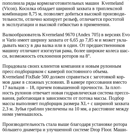
попол­ни­ла ряды кор­мо­за­го­то­ви­тель­ных машин Kverneland
(Vicon). Косил­ка обла­да­ет шири­ной захва­та в три­плекс­ной
ком­би­на­ции 8,75 м, поз­во­ля­ет добить­ся высо­кой про­из­во­ди­
тель­но­сти, отлич­но копи­ру­ет рельеф, отли­ча­ет­ся про­сто­той
в экс­плу­а­та­ции и высо­кой гиб­ко­стью в применении.
Вал­ко­об­ра­зо­ва­тель Kverneland 9670 (Andex 705) в вер­си­ях Evo
и Vario име­ет шири­ну захва­та от 6,65 до 7,85 м и может укла­
ды­вать мас­су в два вал­ка или в один. От пред­ше­ствен­ни­ков
маши­ну отли­ча­ют изо­гну­тая рама, более широ­кие коле­са шас­
си, воз­мож­ность откло­не­ния рото­ров на 8°.
Пора­до­ва­ла сво­их кли­ен­тов ком­па­ния и новым рулон­ным
пресс‑подборщиком с каме­рой посто­ян­но­го объ­е­ма.
Kverneland FixBale 500 дол­жен спра­вить­ся с заго­тов­кой кор­
мов даже в слож­ных усло­ви­ях. В каме­ре прес­со­ва­ния вме­сто
17 валь­цов – 18, при­чем повы­шен­ной проч­но­сти. За плот­
ность руло­нов отве­ча­ет новая гид­рав­ли­че­ская систе­ма прес­со­
ва­ния, рабо­та­ю­щая в зави­си­мо­сти от пото­ка мас­сы. Под­бор
мас­сы выпол­ня­ет под­бор­щик раз­ме­ра XL+ с шири­ной захва­та
2,3 м. Зубья граб­лин уве­ли­че­ны на 10 мм, а рас­сто­я­ние меж­ду
ними уменьшилось.
Про­из­во­ди­тель­ность ста­ла выше бла­го­да­ря уста­нов­ке рото­ра
бóль­ше­го диа­мет­ра и улуч­шен­ной систе­ме Drop Floor. Маши­