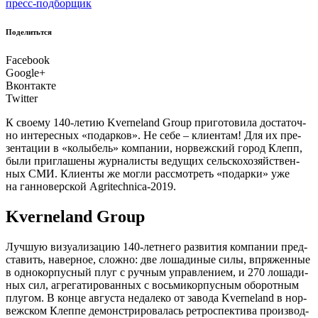
пресс-подборщик
Поделитьтся
Facebook
Google+
Вконтакте
Twitter
К сво­е­му 140‑летию Kverneland Group при­го­то­ви­ла доста­точ­
но инте­рес­ных «подар­ков». Не себе – кли­ен­там! Для их пре­
зен­та­ции в «колы­бель» ком­па­нии, нор­веж­ский город Клепп,
были при­гла­ше­ны жур­на­ли­сты веду­щих сель­ско­хо­зяй­ствен­
ных СМИ. Кли­ен­ты же мог­ли рас­смот­реть «подар­ки» уже
на ган­но­вер­ской Agritechnica‑2019.
Kverneland Group
Л
учшую визу­а­ли­за­цию 140‑летнего раз­ви­тия ком­па­нии пред­
ста­вить, навер­ное, слож­но: две лоша­ди­ные силы, впря­жен­ные
в одно­кор­пус­ный плуг с руч­ным управ­ле­ни­ем, и 270 лоша­ди­
ных сил, агре­га­ти­ро­ван­ных с вось­ми­кор­пус­ным обо­рот­ным
плу­гом. В кон­це авгу­ста неда­ле­ко от заво­да Kverneland в нор­
веж­ском Клеп­пе демон­стри­ро­ва­лась ретро­спек­ти­ва про­из­вод­