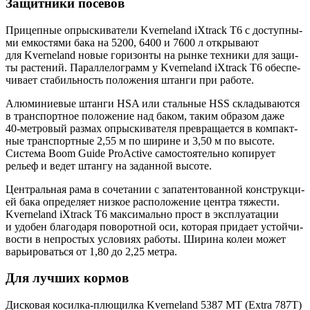
Защитники посевов
При­цеп­ные опрыс­ки­ва­те­ли Kverneland iXtrack T6 с доступ­ны­
ми емко­стя­ми бака на 5200, 6400 и 7600 л откры­ва­ют
для Kverneland новые гори­зон­ты на рын­ке тех­ни­ки для защи­
ты рас­те­ний. Парал­ле­ло­грамм у Kverneland iXtrack T6 обес­пе­
чи­ва­ет ста­биль­ность поло­же­ния штан­ги при работе.
Алю­ми­ни­е­вые штан­ги HSA или сталь­ные HSS скла­ды­ва­ют­ся
в транс­порт­ное поло­же­ние над баком, таким обра­зом даже
40‑метровый раз­мах опрыс­ки­ва­те­ля пре­вра­ща­ет­ся в ком­пакт­
ные транс­порт­ные 2,55 м по ширине и 3,50 м по высо­те.
Систе­ма Boom Guide ProActive само­сто­я­тель­но копи­ру­ет
рельеф и ведет штан­гу на задан­ной высоте.
Цен­траль­ная рама в соче­та­нии с запа­тен­то­ван­ной кон­струк­ци­
ей бака опре­де­ля­ет низ­кое рас­по­ло­же­ние цен­тра тяже­сти.
Kverneland iXtrack T6 мак­си­маль­но прост в экс­плу­а­та­ции
и удо­бен бла­го­да­ря пово­рот­ной оси, кото­рая при­да­ет устой­чи­
во­сти в непро­стых усло­ви­ях рабо­ты. Шири­на колеи может
варьи­ро­вать­ся от 1,80 до 2,25 метра.
Для лучших кормов
Дис­ко­вая косилка‑плющилка Kverneland 5387 МТ (Extra 787T)