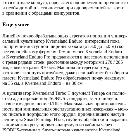
ют­ся в отва­ле кор­пу­са, наде­ляя его одно­вре­мен­но проч­но­стью
и необ­хо­ди­мой пла­стич­но­стью при одно­вре­мен­ной лег­ко­сти
в срав­не­нии с образ­ца­ми конкурентов.
Еще умнее
Линей­ку поч­во­об­ра­ба­ты­ва­ю­щих агре­га­тов попол­нил уни­вер­
саль­ный куль­ти­ва­тор Kverneland Enduro, инте­рес­ный пока
по при­чине доступ­ной шири­ны захва­та (от 3,0 до 5,0 м) ско­
рее евро­пей­ско­му фер­ме­ру. Тем не менее Kverneland Enduro
и Kverneland Enduro Pro пред­ла­га­ют­ся в навес­ном испол­не­нии
с тре­мя ряда­ми сто­ек, рас­сто­я­ние меж­ду кото­ры­ми 270 / 285
мм, а высо­та рамы 870 мм. Маши­ны инте­рес­ны тому,
кто хочет «коп­нуть поглуб­же», даже если рабо­та­ет без обо­ро­та
пла­ста: Kverneland Enduro Pro обра­ба­ты­ва­ет поч­ву мак­си­мум
на 35 см, а Kverneland Enduro – на 30 см.
А куль­ти­ва­тор Kverneland Turbo T поум­нел! Теперь он пол­но­
стью адап­ти­ро­ван под ISOBUS‑стандарты, за что полу­чил
в свое имя допол­не­ние i‑Tiller. Мак­си­маль­ная про­из­во­ди­тель­
ность при мини­маль­ных экс­плу­а­та­ци­он­ных издерж­ках – мож­
но писать в порт­фо­лио это­го ору­дия, при­бли­зив­ше­го наступ­
ле­ние эры Smart Farming. Итак, глу­би­ну обра­бот­ки и вырав­ни­
ва­ние мож­но регу­ли­ро­вать напря­мую из каби­ны через
ISOBUS‑терминал. Smart‑система куль­ти­ва­то­ра Kverneland