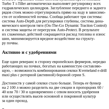
Turbo T i‑Tiller авто­ма­ти­че­ски выпол­ня­ет регу­ли­ров­ку всех
гид­рав­ли­че­ских цилин­дров. Заглуб­ле­ние перед­не­го и зад­не­го
рядов сто­ек мож­но отре­гу­ли­ро­вать пря­мо на ходу в зави­си­мо­
сти от осо­бен­но­стей поч­вы. Сооб­ща рабо­та­ют три систе­мы:
систе­ма Auto‑Depth для регу­ли­ров­ки глу­би­ны, систе­ма дина­
ми­че­ско­го кон­тро­ля тяги (On‑The‑Go Dynamic Traction Control)
и систе­ма защи­ты от пере­гру­зок Auto‑Protect. В резуль­та­те
их сла­жен­ных дей­ствий сокра­ща­ют­ся рас­ход топ­ли­ва и износ
шин, мини­ми­зи­ру­ет­ся вред­ное воз­дей­ствие на струк­ту­
ру почвы.
Активно и с удобрениями
Еще один реве­ранс в сто­ро­ну евро­пей­ских фер­ме­ров, неред­ко
рабо­та­ю­щих на поч­вах, бога­тых на каме­ни­стую состав­ля­ю­
щую, – воз­мож­ность ком­би­ни­ро­ва­ния сеял­ки Kverneland e‑drill
maxi plus с ротор­ной (актив­ной) боро­ной серии S.
Досто­инств у самой сеял­ки ста­ло боль­ше. Теперь ее бун­кер
на 2 100 л мож­но раз­де­лить на две сек­ции в про­пор­ци­ях 60 /
40 или 70 / 30 и одно­вре­мен­но с севом вно­сить удоб­ре­ния
или осу­ществ­лять высев основ­ной и покров­ной куль­тур
за один проход.