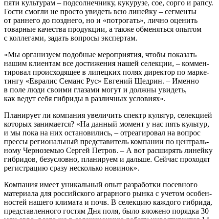
пяти куль­ту­рам – под­сол­неч­ни­ку, куку­ру­зе, сое, сор­го и рап­су.
Гости смог­ли не про­сто уви­деть всю линей­ку – сег­мен­ты
от ран­не­го до позд­не­го, но и «потро­гать», лич­но оце­нить
товар­ные каче­ства про­дук­ции, а так­же обме­нять­ся опы­том
с кол­ле­га­ми, задать вопро­сы экспертам.
«Мы орга­ни­зу­ем подоб­ные меро­при­я­тия, что­бы пока­зать
нашим кли­ен­там все дости­же­ния нашей селек­ции, – ком­мен­
ти­ро­вал про­ис­хо­дя­щее в липец­ких полях дирек­тор по мар­ке­
тин­гу «Евра­лис Семанс Рус» Евге­ний Щед­рин. – Имен­но
в поле люди сво­и­ми гла­за­ми могут и долж­ны уви­деть,
как ведут себя гибри­ды в раз­лич­ных условиях».
Пла­ни­ру­ет ли ком­па­ния уве­ли­чить спектр куль­тур, селек­ци­ей
кото­рых зани­ма­ет­ся? «На дан­ный момент у нас пять куль­тур,
и мы пока на них оста­но­ви­лись, – отре­а­ги­ро­вал на вопрос
прес­сы реги­о­наль­ный пред­ста­ви­тель ком­па­нии по цен­траль­
но­му Чер­но­зе­мью Сер­гей Пет­ров. – А вот рас­ши­рять линей­ку
гибри­дов, без­услов­но, пла­ни­ру­ем и даль­ше. Сей­час про­хо­дят
реги­стра­цию сра­зу несколь­ко новинок».
Ком­па­ния име­ет уни­каль­ный опыт раз­ра­бот­ки посев­но­го
мате­ри­а­ла для рос­сий­ско­го аграр­но­го рын­ка с уче­том осо­бен­
но­стей наше­го кли­ма­та и почв. В селек­цию каж­до­го гибри­да,
пред­став­лен­но­го гостям Дня поля, было вло­же­но поряд­ка 30