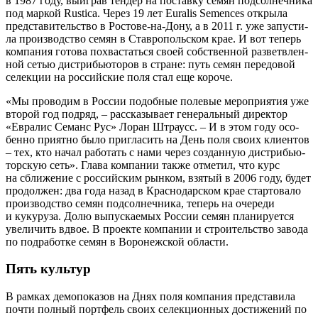
в 1987 году, выиг­рав тен­дер на постав­ку семян под­сол­неч­ни­ка
под мар­кой Rustica. Через 19 лет Euralis Semences откры­ла
пред­ста­ви­тель­ство в Росто­ве-на-Дону, а в 2011 г. уже запу­сти­
ла про­из­вод­ство семян в Став­ро­поль­ском крае. И вот теперь
ком­па­ния гото­ва похва­стать­ся сво­ей соб­ствен­ной раз­ветв­лен­
ной сетью дис­три­бью­то­ров в стране: путь семян пере­до­вой
селек­ции на рос­сий­ские поля стал еще короче.
«Мы про­во­дим в Рос­сии подоб­ные поле­вые меро­при­я­тия уже
вто­рой год под­ряд, – рас­ска­зы­ва­ет гене­раль­ный дирек­тор
«Евра­лис Семанс Рус» Лоран Штра­усс. – И в этом году осо­
бен­но при­ят­но было при­гла­сить на День поля сво­их кли­ен­тов
– тех, кто начал рабо­тать с нами через создан­ную дис­три­бью­
тор­скую сеть». Гла­ва ком­па­нии так­же отме­тил, что курс
на сбли­же­ние с рос­сий­ским рын­ком, взя­тый в 2006 году, будет
про­дол­жен: два года назад в Крас­но­дар­ском крае стар­то­ва­ло
про­из­вод­ство семян под­сол­неч­ни­ка, теперь на оче­ре­ди
и куку­ру­за. Долю выпус­ка­е­мых Рос­сии семян пла­ни­ру­ет­ся
уве­ли­чить вдвое. В про­ек­те ком­па­нии и стро­и­тель­ство заво­да
по под­ра­бот­ке семян в Воро­неж­ской области.
Пять культур
В рам­ках демо­по­ка­зов на Днях поля ком­па­ния пред­ста­ви­ла
почти пол­ный порт­фель сво­их селек­ци­он­ных дости­же­ний по