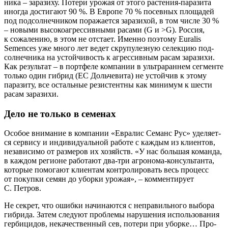
ни­ка – зара­зи­ху. Поте­ри уро­жая от это­го рас­те­ния-пара­зи­та
ино­гда дости­га­ют 90 %. В Евро­пе 70 % посев­ных пло­ща­дей
под под­сол­неч­ни­ком пора­жа­ет­ся зара­зи­хой, в том чис­ле 30 %
– новы­ми высо­ко­агрес­сив­ны­ми раса­ми (G и >G). Рос­сия,
к сожа­ле­нию, в этом не отста­ет. Имен­но поэто­му Euralis
Semences уже мно­го лет ведет скру­пу­лез­ную селек­цию под­
сол­неч­ни­ка на устой­чи­вость к агрес­сив­ным расам зара­зи­хи.
Как резуль­тат – в порт­фе­ле ком­па­нии в уль­тра­ран­нем сег­мен­те
толь­ко один гибрид (ЕС Доль­че­ви­та) не устой­чив к это­му
пара­зи­ту, все осталь­ные рези­стент­ны как мини­мум к шести
расам заразихи.
Дело не только в семенах
Осо­бое вни­ма­ние в ком­па­нии «Евра­лис Семанс Рус» уде­ля­ет­
ся сер­ви­су и инди­ви­ду­аль­ной рабо­те с каж­дым из кли­ен­тов,
неза­ви­си­мо от раз­ме­ров их хозяйств. «У нас боль­шая коман­да,
в каж­дом реги­оне рабо­та­ют два-три агро­но­ма-кон­суль­тан­та,
кото­рые помо­га­ют кли­ен­там кон­тро­ли­ро­вать весь про­цесс
от покуп­ки семян до убор­ки уро­жая», – ком­мен­ти­ру­ет
С. Петров.
Не сек­рет, что ошиб­ки начи­на­ют­ся с непра­виль­но­го выбо­ра
гибри­да. Затем сле­ду­ют про­бле­мы нару­ше­ния исполь­зо­ва­ния
гер­би­ци­дов, нека­че­ствен­ный сев, поте­ри при убор­ке… Про­