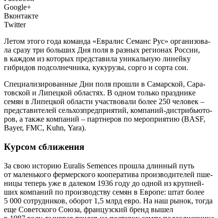
Google+
Вконтакте
Twitter
Летом это­го года коман­да «Евра­лис Семанс Рус» орга­ни­зо­ва­
ла сра­зу три боль­ших Дня поля в раз­ных реги­о­нах Рос­сии,
в каж­дом из кото­рых пред­ста­ви­ла уни­каль­ную линей­ку
гибри­дов под­сол­неч­ни­ка, куку­ру­зы, сор­го и сор­та сои.
С
пеци­а­ли­зи­ро­ван­ные Дни поля про­шли в Самар­ской, Сара­
тов­ской и Липец­кой обла­стях. В одном толь­ко празд­ни­ке
семян в Липец­кой обла­сти участ­во­ва­ли более 250 чело­век –
пред­ста­ви­те­лей сель­хоз­пред­при­я­тий, ком­па­ний-дис­три­бью­то­
ров, а так­же ком­па­ний – парт­не­ров по меро­при­я­тию (BASF,
Bayer, FMC, Kuhn, Yara).
Курсом сближения
За свою исто­рию Euralis Semences про­шла длин­ный путь
от малень­ко­го фер­мер­ско­го коопе­ра­ти­ва про­из­во­ди­те­лей пше­
ни­цы теперь уже в дале­ком 1936 году до одной из круп­ней­
ших ком­па­ний по про­из­вод­ству семян в Евро­пе: штат более
5 000 сотруд­ни­ков, обо­рот 1,5 млрд евро. На наш рынок, тогда
еще Совет­ско­го Сою­за, фран­цуз­ский бренд вышел