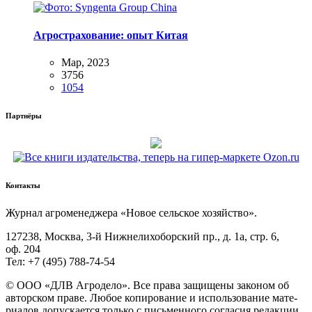
Агрострахование: опыт Китая
Мар, 2023
3756
1054
Партнёры
Контакты
Жур­нал агро­ме­не­дже­ра «Новое сель­ское хозяйство».
127238, Москва, 3‑й Ниж­не­ли­хо­бор­ский пр., д. 1а, стр. 6,
оф. 204
Тел: +7 (495) 788‑74‑54
© ООО «ДЛВ Агро­де­ло». Все пра­ва защи­ще­ны зако­ном об
автор­ском пра­ве. Любое копи­ро­ва­ние и исполь­зо­ва­ние мате­
ри­а­лов допус­ка­ет­ся толь­ко с пись­мен­но­го согла­сия редак­ции