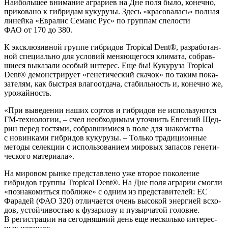
Наи­боль­шее вни­ма­ние агра­ри­ев на Дне поля было, конеч­но,
при­ко­ва­но к гибри­дам куку­ру­зы. Здесь «кра­со­ва­лась» пол­ная
линей­ка «Евра­лис Семанс Рус» по груп­пам спе­ло­сти
ФАО от 170 до 380.
К экс­клю­зив­ной груп­пе гибри­дов Tropical Dent®, раз­ра­бо­тан­
ной спе­ци­аль­но для усло­вий меня­ю­ще­го­ся кли­ма­та, собрав­
ши­е­ся выка­за­ли осо­бый инте­рес. Еще бы! Куку­ру­за Tropical
Dent® демон­стри­ру­ет «гене­ти­че­ский ска­чок» по таким пока­
за­те­лям, как быст­рая вла­го­от­да­ча, ста­биль­ность и, конеч­но же,
урожайность.
«При выве­де­нии наших сор­тов и гибри­дов не исполь­зу­ют­ся
ГМ-тех­но­ло­гии, – счел необ­хо­ди­мым уточ­нить Евге­ний Щед­
рин перед гостя­ми, собрав­ши­ми­ся в поле для зна­ком­ства
с новин­ка­ми гибри­дов куку­ру­зы. – Толь­ко тра­ди­ци­он­ные
мето­ды селек­ции с исполь­зо­ва­ни­ем миро­вых запа­сов гене­ти­
че­ско­го материала».
На миро­вом рын­ке пред­став­ле­но уже вто­рое поко­ле­ние
гибри­дов груп­пы Tropical Dent®. На Дне поля агра­рии смог­ли
«позна­ко­мить­ся побли­же» с одним из пред­ста­ви­те­лей: ЕС
Фара­дей (ФАО 320) отли­ча­ет­ся очень высо­кой энер­ги­ей всхо­
дов, устой­чи­во­стью к фуза­ри­о­зу и пузыр­ча­той головне.
В реги­стра­ции на сего­дняш­ний день еще несколь­ко инте­рес­