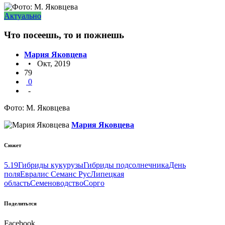
Актуально
Что посеешь, то и пожнешь
Мария Яковцева
• Окт, 2019
79
0
-
Фото: М. Яковцева
Мария Яковцева
Сюжет
5.19
Гибриды кукурузы
Гибриды подсолнечника
День
поля
Евралис Семанс Рус
Липецкая
область
Семеноводство
Сорго
Поделитьтся
Facebook