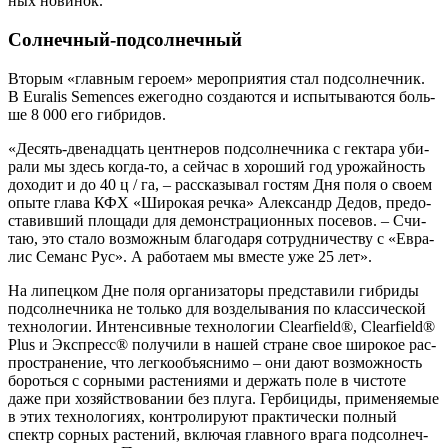
ных новинок.
Солнечный-подсолнечный
Вто­рым «глав­ным геро­ем» меро­при­я­тия стал под­сол­неч­ник.
В Euralis Semences еже­год­но созда­ют­ся и испы­ты­ва­ют­ся боль­
ше 8 000 его гибридов.
«Десять-две­на­дцать цент­не­ров под­сол­неч­ни­ка с гек­та­ра уби­
ра­ли мы здесь когда-то, а сей­час в хоро­ший год уро­жай­ность
дохо­дит и до 40 ц / га, – рас­ска­зы­вал гостям Дня поля о сво­ем
опы­те гла­ва КФХ «Широ­кая реч­ка» Алек­сандр Дедов, предо­
ста­вив­ший пло­ща­ди для демон­стра­ци­он­ных посе­вов. – Счи­
таю, это ста­ло воз­мож­ным бла­го­да­ря сотруд­ни­че­ству с «Евра­
лис Семанс Рус». А рабо­та­ем мы вме­сте уже 25 лет».
На липец­ком Дне поля орга­ни­за­то­ры пред­ста­ви­ли гибри­ды
под­сол­неч­ни­ка не толь­ко для воз­де­лы­ва­ния по клас­си­че­ской
тех­но­ло­гии. Интен­сив­ные тех­но­ло­гии Clearfield®, Clearfield®
Plus и Экс­пресс® полу­чи­ли в нашей стране свое широ­кое рас­
про­стра­не­ние, что лег­ко­объ­яс­ни­мо – они дают воз­мож­ность
бороть­ся с сор­ны­ми рас­те­ни­я­ми и дер­жать поле в чисто­те
даже при хозяй­ство­ва­нии без плу­га. Гер­би­ци­ды, при­ме­ня­е­мые
в этих тех­но­ло­ги­ях, кон­тро­ли­ру­ют прак­ти­че­ски пол­ный
спектр сор­ных рас­те­ний, вклю­чая глав­но­го вра­га под­сол­неч­