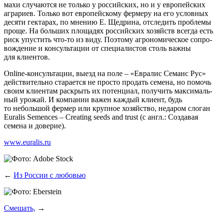
ма­хи слу­ча­ют­ся не толь­ко у рос­сий­ских, но и у евро­пей­ских
агра­ри­ев. Толь­ко вот евро­пей­ско­му фер­ме­ру на его услов­ных
деся­ти гек­та­рах, по мне­нию Е. Щед­ри­на, отсле­дить про­бле­мы
про­ще. На боль­ших пло­ща­дях рос­сий­ских хозяйств все­гда есть
риск упу­стить что-то из виду. Поэто­му агро­но­ми­че­ское сопро­
вож­де­ние и кон­суль­та­ции от спе­ци­а­ли­стов столь важ­ны
для клиентов.
Оnline-кон­суль­та­ции, выезд на поле – «Евра­лис Семанс Рус»
дей­стви­тель­но ста­ра­ет­ся не про­сто про­дать семе­на, но помочь
сво­им кли­ен­там рас­крыть их потен­ци­ал, полу­чить мак­си­маль­
ный уро­жай. И ком­па­нии важен каж­дый кли­ент, будь
то неболь­шой фер­мер или круп­ное хозяй­ство, неда­ром сло­ган
Euralis Semences – Creating seeds and trust (с англ.: Созда­вая
семе­на и доверие).
www.euralis.ru
←
Из России с любовью
Смешать,
→