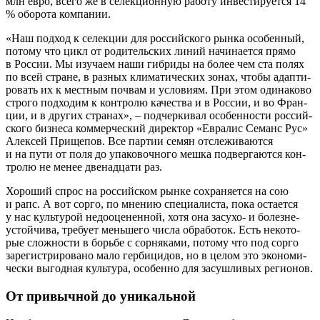
млн евро, все­го же в селек­ци­он­ную рабо­ту инве­сти­ру­ет­ся 14
% обо­ро­та компании.
«Наш под­ход к селек­ции для рос­сий­ско­го рын­ка осо­бен­ный,
пото­му что цикл от роди­тель­ских линий начи­на­ет­ся пря­мо
в Рос­сии. Мы изу­ча­ем наши гибри­ды на более чем ста полях
по всей стране, в раз­ных кли­ма­ти­че­ских зонах, что­бы адап­ти­
ро­вать их к мест­ным поч­вам и усло­ви­ям. При этом оди­на­ко­во
стро­го под­хо­дим к кон­тро­лю каче­ства и в Рос­сии, и во Фран­
ции, и в дру­гих стра­нах», – под­чер­ки­вал осо­бен­но­сти рос­сий­
ско­го биз­не­са ком­мер­че­ский дирек­тор «Евра­лис Семанс Рус»
Алек­сей При­ще­пов. Все пар­тии семян отсле­жи­ва­ют­ся
и на пути от поля до упа­ко­воч­но­го меш­ка под­вер­га­ют­ся кон­
тро­лю не менее две­на­дца­ти раз.
Хоро­ший спрос на рос­сий­ском рын­ке сохра­ня­ет­ся на сою
и рапс. А вот сор­го, по мне­нию спе­ци­а­ли­ста, пока оста­ет­ся
у нас куль­ту­рой недо­оце­нен­ной, хотя она засу­хо- и болез­не­
устой­чи­ва, тре­бу­ет мень­ше­го чис­ла обра­бо­ток. Есть неко­то­
рые слож­но­сти в борь­бе с сор­ня­ка­ми, пото­му что под сор­го
заре­ги­стри­ро­ва­но мало гер­би­ци­дов, но в целом это эко­но­ми­
че­ски выгод­ная куль­ту­ра, осо­бен­но для засуш­ли­вых регионов.
От привычной до уникальной