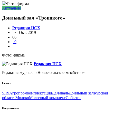
Актуально
Доильный зал «Троицкого»
Редакция НСХ
• Окт, 2019
66
0
-
Фото: фирма
Редакция НСХ
Редакция журнала «Новое сельское хозяйство»
Сюжет
5.19
Агропромкомплектация
ДеЛаваль
Доильный зал
Курская
область
Молоко
Молочный комплекс
Событие
Поделитьтся