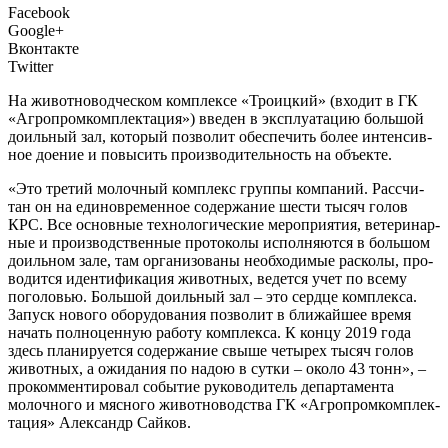
Facebook
Google+
Вконтакте
Twitter
Н
а живот­но­вод­че­ском ком­плек­се «Тро­иц­кий» (вхо­дит в ГК
«Агро­пром­ком­плек­та­ция») вве­ден в экс­плу­а­та­цию боль­шой
доиль­ный зал, кото­рый поз­во­лит обес­пе­чить более интен­сив­
ное дое­ние и повы­сить про­из­во­ди­тель­ность на объекте.
«Это тре­тий молоч­ный ком­плекс груп­пы ком­па­ний. Рас­счи­
тан он на еди­но­вре­мен­ное содер­жа­ние шести тысяч голов
КРС. Все основ­ные тех­но­ло­ги­че­ские меро­при­я­тия, вете­ри­нар­
ные и про­из­вод­ствен­ные про­то­ко­лы испол­ня­ют­ся в боль­шом
доиль­ном зале, там орга­ни­зо­ва­ны необ­хо­ди­мые рас­ко­лы, про­
во­дит­ся иден­ти­фи­ка­ция живот­ных, ведет­ся учет по все­му
пого­ло­вью. Боль­шой доиль­ный зал – это серд­це ком­плек­са.
Запуск ново­го обо­ру­до­ва­ния поз­во­лит в бли­жай­шее вре­мя
начать пол­но­цен­ную рабо­ту ком­плек­са. К кон­цу 2019 года
здесь пла­ни­ру­ет­ся содер­жа­ние свы­ше четы­рех тысяч голов
живот­ных, а ожи­да­ния по надою в сут­ки – око­ло 43 тонн», –
про­ком­мен­ти­ро­вал собы­тие руко­во­ди­тель депар­та­мен­та
молоч­но­го и мяс­но­го живот­но­вод­ства ГК «Агро­пром­ком­плек­
та­ция» Алек­сандр Сайков.