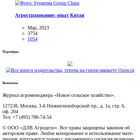
Агрострахование: опыт Китая
Мар, 2023
3754
1054
Партнёры
Контакты
Жур­нал агро­ме­не­дже­ра «Новое сель­ское хозяйство».
127238, Москва, 3‑й Ниж­не­ли­хо­бор­ский пр., д. 1а, стр. 6,
оф. 204
Тел: +7 (495) 788‑74‑54
© ООО «ДЛВ Агро­де­ло». Все пра­ва защи­ще­ны зако­ном об
автор­ском пра­ве. Любое копи­ро­ва­ние и исполь­зо­ва­ние мате­
ри­а­лов допус­ка­ет­ся толь­ко с пись­мен­но­го согла­сия редак­ции