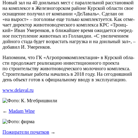
Новый зал на 40 доиль­ных мест с парал­лель­ной рас­ста­нов­кой
на ком­плек­се в Желез­но­гор­ском рай­оне Кур­ской обла­сти свое
осна­ще­ние полу­чил от ком­па­нии «ДеЛа­валь». Сде­лан он
«на вырост» – пого­ло­вье еще толь­ко ком­плек­ту­ет­ся. Как отме­
ча­ет дирек­тор живот­но­вод­че­ско­го ком­плек­са КРС «Тро­иц­
кий» Иван Уме­рен­ков, в бли­жай­шее вре­мя ожи­да­ет­ся оче­ред­
ное поступ­ле­ние живот­ных из Гол­лан­дии. «С уве­ли­че­ни­ем
дой­но­го ста­да будет воз­рас­тать нагруз­ка и на доиль­ный зал», –
доба­вил И. Умеренков.
Напом­ним, что ГК «Агро­пром­ком­плек­та­ция» в Кур­ской обла­
сти про­дол­жа­ет реа­ли­за­цию инве­сти­ци­он­но­го про­ек­та
по стро­и­тель­ству живот­но­вод­че­ско­го молоч­но­го ком­плек­са.
Стро­и­тель­ные рабо­ты нача­лись в 2018 году. На сего­дняш­ний
день объ­ект готов к офи­ци­аль­но­му вво­ду в эксплуатацию.
www.delaval.ru
←
Madam Wine
Пожиратели початков
→