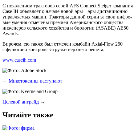
С появ­ле­ни­ем трак­то­ров серий AFS Connect Steiger ком­па­ния
Case IH объ­яв­ля­ет о нача­ле новой эры – эры дистан­ци­он­но
управ­ля­е­мых машин. Трак­то­ры дан­ной серии за свои циф­ро­
вые уме­ния отме­че­ны пре­ми­ей Аме­ри­кан­ско­го обще­ства
инже­не­ров сель­ско­го хозяй­ства и био­ло­гии (ASABE) AE50
Awards.
Впро­чем, ею так­же был отме­чен ком­байн Axial‑Flow 250
с функ­ци­ей кон­тро­ля загруз­ки верх­не­го решета.
www.caseih.com
←
Микотоксины наступают
Целевой апгрейд
→
Читайте также