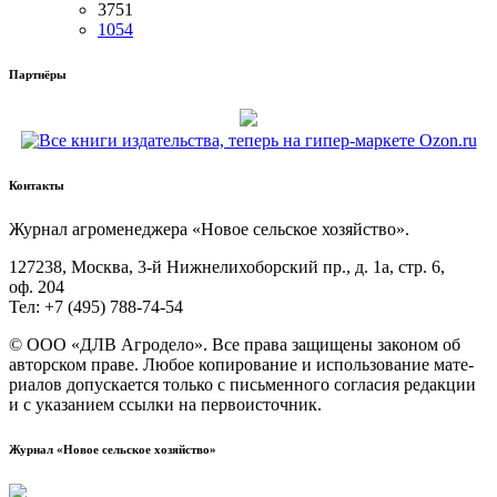
3751
1054
Партнёры
Контакты
Жур­нал агро­ме­не­дже­ра «Новое сель­ское хозяйство».
127238, Москва, 3‑й Ниж­не­ли­хо­бор­ский пр., д. 1а, стр. 6,
оф. 204
Тел: +7 (495) 788‑74‑54
© ООО «ДЛВ Агро­де­ло». Все пра­ва защи­ще­ны зако­ном об
автор­ском пра­ве. Любое копи­ро­ва­ние и исполь­зо­ва­ние мате­
ри­а­лов допус­ка­ет­ся толь­ко с пись­мен­но­го согла­сия редак­ции
и с ука­за­ни­ем ссыл­ки на первоисточник.
Журнал «Новое сельское хозяйство»