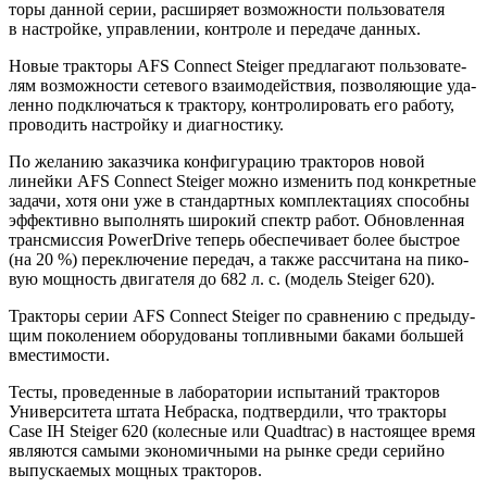
то­ры дан­ной серии, рас­ши­ря­ет воз­мож­но­сти поль­зо­ва­те­ля
в настрой­ке, управ­ле­нии, кон­тро­ле и пере­да­че данных.
Новые трак­то­ры AFS Connect Steiger пред­ла­га­ют поль­зо­ва­те­
лям воз­мож­но­сти сете­во­го вза­и­мо­дей­ствия, поз­во­ля­ю­щие уда­
лен­но под­клю­чать­ся к трак­то­ру, кон­тро­ли­ро­вать его рабо­ту,
про­во­дить настрой­ку и диагностику.
По жела­нию заказ­чи­ка кон­фи­гу­ра­цию трак­то­ров новой
линей­ки AFS Connect Steiger мож­но изме­нить под кон­крет­ные
зада­чи, хотя они уже в стан­дарт­ных ком­плек­та­ци­ях спо­соб­ны
эффек­тив­но выпол­нять широ­кий спектр работ. Обнов­лен­ная
транс­мис­сия PowerDrive теперь обес­пе­чи­ва­ет более быст­рое
(на 20 %) пере­клю­че­ние пере­дач, а так­же рас­счи­та­на на пико­
вую мощ­ность дви­га­те­ля до 682 л. с. (модель Steiger 620).
Трак­то­ры серии AFS Connect Steiger по срав­не­нию с преды­ду­
щим поко­ле­ни­ем обо­ру­до­ва­ны топ­лив­ны­ми бака­ми боль­шей
вместимости.
Тесты, про­ве­ден­ные в лабо­ра­то­рии испы­та­ний трак­то­ров
Уни­вер­си­те­та шта­та Небрас­ка, под­твер­ди­ли, что трак­то­ры
Case IH Steiger 620 (колес­ные или Quadtrac) в насто­я­щее вре­мя
явля­ют­ся самы­ми эко­но­мич­ны­ми на рын­ке сре­ди серий­но
выпус­ка­е­мых мощ­ных тракторов.