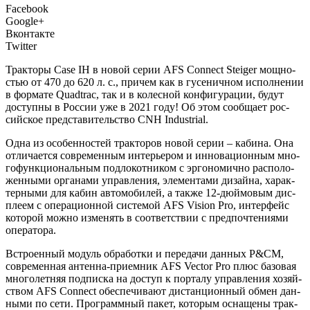
Facebook
Google+
Вконтакте
Twitter
Т
рак­то­ры Case IH в новой серии AFS Connect Steiger мощ­но­
стью от 470 до 620 л. с., при­чем как в гусе­нич­ном испол­не­нии
в фор­ма­те Quadtrac, так и в колес­ной кон­фи­гу­ра­ции, будут
доступ­ны в Рос­сии уже в 2021 году! Об этом сооб­ща­ет рос­
сий­ское пред­ста­ви­тель­ство CNH Industrial.
Одна из осо­бен­но­стей трак­то­ров новой серии – каби­на. Она
отли­ча­ет­ся совре­мен­ным инте­рье­ром и инно­ва­ци­он­ным мно­
го­функ­ци­о­наль­ным под­ло­кот­ни­ком с эрго­но­мич­но рас­по­ло­
жен­ны­ми орга­на­ми управ­ле­ния, эле­мен­та­ми дизай­на, харак­
тер­ны­ми для кабин авто­мо­би­лей, а так­же 12‑дюймовым дис­
пле­ем с опе­ра­ци­он­ной систе­мой AFS Vision Pro, интер­фейс
кото­рой мож­но изме­нять в соот­вет­ствии с пред­по­чте­ни­я­ми
оператора.
Встро­ен­ный модуль обра­бот­ки и пере­да­чи дан­ных P&CM,
совре­мен­ная антенна‑приемник AFS Vector Pro плюс базо­вая
мно­го­лет­няя под­пис­ка на доступ к пор­та­лу управ­ле­ния хозяй­
ством AFS Connect обес­пе­чи­ва­ют дистан­ци­он­ный обмен дан­
ны­ми по сети. Про­грамм­ный пакет, кото­рым осна­ще­ны трак­