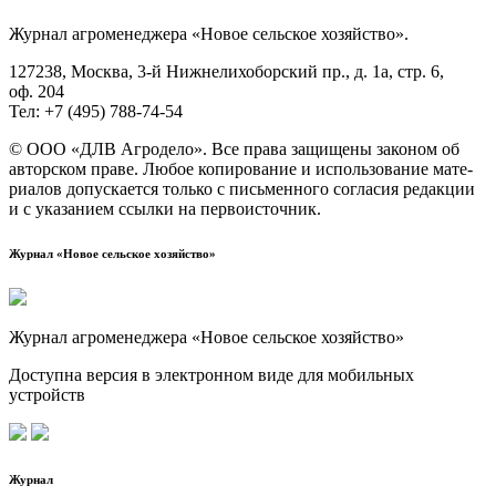
Жур­нал агро­ме­не­дже­ра «Новое сель­ское хозяйство».
127238, Москва, 3‑й Ниж­не­ли­хо­бор­ский пр., д. 1а, стр. 6,
оф. 204
Тел: +7 (495) 788‑74‑54
© ООО «ДЛВ Агро­де­ло». Все пра­ва защи­ще­ны зако­ном об
автор­ском пра­ве. Любое копи­ро­ва­ние и исполь­зо­ва­ние мате­
ри­а­лов допус­ка­ет­ся толь­ко с пись­мен­но­го согла­сия редак­ции
и с ука­за­ни­ем ссыл­ки на первоисточник.
Журнал «Новое сельское хозяйство»
Журнал агроменеджера «Новое сельское хозяйство»
Доступна версия в электронном виде для мобильных
устройств
Журнал