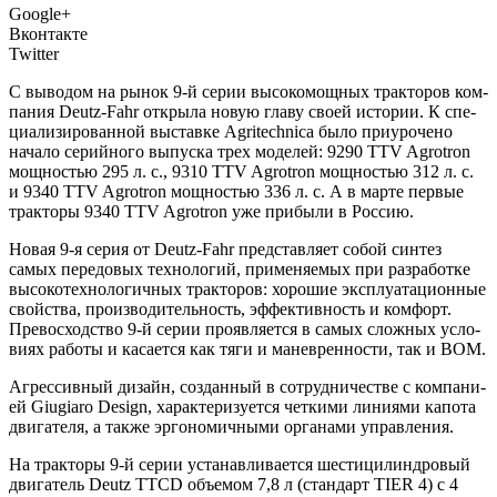
Google+
Вконтакте
Twitter
С выво­дом на рынок 9‑й серии высо­ко­мощ­ных трак­то­ров ком­
па­ния Deutz-Fahr откры­ла новую гла­ву сво­ей исто­рии. К спе­
ци­а­ли­зи­ро­ван­ной выстав­ке Agritechnica было при­уро­че­но
нача­ло серий­но­го выпус­ка трех моде­лей: 9290 TTV Agrotron
мощ­но­стью 295 л. с., 9310 TTV Agrotron мощ­но­стью 312 л. с.
и 9340 TTV Agrotron мощ­но­стью 336 л. с. А в мар­те пер­вые
трак­то­ры 9340 TTV Agrotron уже при­бы­ли в Россию.
Новая 9‑я серия от Deutz-Fahr пред­став­ля­ет собой син­тез
самых пере­до­вых тех­но­ло­гий, при­ме­ня­е­мых при раз­ра­бот­ке
высо­ко­тех­но­ло­гич­ных трак­то­ров: хоро­шие экс­плу­а­та­ци­он­ные
свой­ства, про­из­во­ди­тель­ность, эффек­тив­ность и ком­форт.
Пре­вос­ход­ство 9‑й серии про­яв­ля­ет­ся в самых слож­ных усло­
ви­ях рабо­ты и каса­ет­ся как тяги и манев­рен­но­сти, так и ВОМ.
Агрес­сив­ный дизайн, создан­ный в сотруд­ни­че­стве с ком­па­ни­
ей Giugiaro Design, харак­те­ри­зу­ет­ся чет­ки­ми лини­я­ми капо­та
дви­га­те­ля, а так­же эрго­но­мич­ны­ми орга­на­ми управления.
На трак­то­ры 9‑й серии уста­нав­ли­ва­ет­ся шести­ци­лин­дро­вый
дви­га­тель Deutz TTCD объ­е­мом 7,8 л (стан­дарт TIER 4) с 4