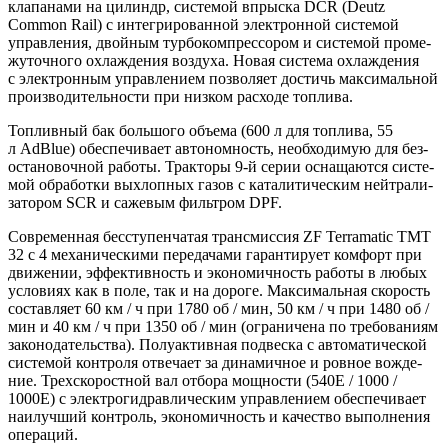
кла­па­на­ми на цилиндр, систе­мой впрыс­ка DCR (Deutz
Common Rail) с инте­гри­ро­ван­ной элек­трон­ной систе­мой
управ­ле­ния, двой­ным тур­бо­ком­прес­со­ром и систе­мой про­ме­
жу­точ­но­го охла­жде­ния воз­ду­ха. Новая систе­ма охла­жде­ния
с элек­трон­ным управ­ле­ни­ем поз­во­ля­ет достичь мак­си­маль­ной
про­из­во­ди­тель­но­сти при низ­ком рас­хо­де топлива.
Топ­лив­ный бак боль­шо­го объ­е­ма (600 л для топ­ли­ва, 55
л AdBlue) обес­пе­чи­ва­ет авто­ном­ность, необ­хо­ди­мую для без­
оста­но­воч­ной рабо­ты. Трак­то­ры 9‑й серии осна­ща­ют­ся систе­
мой обра­бот­ки выхлоп­ных газов с ката­ли­ти­че­ским ней­тра­ли­
за­то­ром SCR и саже­вым филь­тром DPF.
Совре­мен­ная бес­сту­пен­ча­тая транс­мис­сия ZF Terramatic TMT
32 с 4 меха­ни­че­ски­ми пере­да­ча­ми гаран­ти­ру­ет ком­форт при
дви­же­нии, эффек­тив­ность и эко­но­мич­ность рабо­ты в любых
усло­ви­ях как в поле, так и на доро­ге. Мак­си­маль­ная ско­рость
состав­ля­ет 60 км / ч при 1780 об / мин, 50 км / ч при 1480 об /
мин и 40 км / ч при 1350 об / мин (огра­ни­че­на по тре­бо­ва­ни­ям
зако­но­да­тель­ства). Полу­ак­тив­ная под­вес­ка с авто­ма­ти­че­ской
систе­мой кон­тро­ля отве­ча­ет за дина­мич­ное и ров­ное вожде­
ние. Трех­ско­рост­ной вал отбо­ра мощ­но­сти (540E / 1000 /
1000E) с элек­тро­гид­рав­ли­че­ским управ­ле­ни­ем обес­пе­чи­ва­ет
наи­луч­ший кон­троль, эко­но­мич­ность и каче­ство выпол­не­ния
операций.