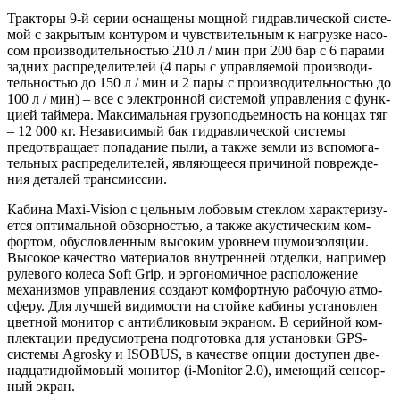
Трак­то­ры 9‑й серии осна­ще­ны мощ­ной гид­рав­ли­че­ской систе­
мой с закры­тым кон­ту­ром и чув­стви­тель­ным к нагруз­ке насо­
сом про­из­во­ди­тель­но­стью 210 л / мин при 200 бар с 6 пара­ми
зад­них рас­пре­де­ли­те­лей (4 пары с управ­ля­е­мой про­из­во­ди­
тель­но­стью до 150 л / мин и 2 пары с про­из­во­ди­тель­но­стью до
100 л / мин) – все с элек­трон­ной систе­мой управ­ле­ния с функ­
ци­ей тай­ме­ра. Мак­си­маль­ная гру­зо­подъ­ем­ность на кон­цах тяг
– 12 000 кг. Неза­ви­си­мый бак гид­рав­ли­че­ской систе­мы
предот­вра­ща­ет попа­да­ние пыли, а так­же зем­ли из вспо­мо­га­
тель­ных рас­пре­де­ли­те­лей, явля­ю­ще­е­ся при­чи­ной повре­жде­
ния дета­лей трансмиссии.
Каби­на Maxi-Vision с цель­ным лобо­вым стек­лом харак­те­ри­зу­
ет­ся опти­маль­ной обзор­но­стью, а так­же аку­сти­че­ским ком­
фор­том, обу­слов­лен­ным высо­ким уров­нем шумо­изо­ля­ции.
Высо­кое каче­ство мате­ри­а­лов внут­рен­ней отдел­ки, напри­мер
руле­во­го коле­са Soft Grip, и эрго­но­мич­ное рас­по­ло­же­ние
меха­низ­мов управ­ле­ния созда­ют ком­форт­ную рабо­чую атмо­
сфе­ру. Для луч­шей види­мо­сти на стой­ке каби­ны уста­нов­лен
цвет­ной мони­тор с антиб­ли­ко­вым экра­ном. В серий­ной ком­
плек­та­ции преду­смот­ре­на под­го­тов­ка для уста­нов­ки GPS-
систе­мы Agrosky и ISOBUS, в каче­стве опции досту­пен две­
на­дца­ти­дюй­мо­вый мони­тор (i-Monitor 2.0), име­ю­щий сен­сор­
ный экран.