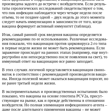
про­из­ве­де­на задол­го до встре­чи с воз­бу­ди­те­лем. Если резуль­
та­ты серо­ло­ги­че­ских иссле­до­ва­ний сви­де­тель­ству­ют о том,
что пик инфек­ции наблю­да­ет­ся через четы­ре неде­ли после
отъ­е­ма, то не позд­нее одной – двух недель до это­го момен­та
сле­ду­ет начать имму­ни­за­цию в зави­си­мо­сти от того, когда
вак­ци­на фор­ми­ру­ет актив­ный имму­ни­тет (таб­ли­ца).
Итак, самый ран­ний срок вве­де­ния вак­ци­ны опре­де­ля­ет­ся
реко­мен­да­ци­я­ми по ее исполь­зо­ва­нию. Раз­лич­ные иссле­до­ва­
ния пока­за­ли, что вак­ци­на­ция про­тив цир­ко­ви­ру­са 2‑го типа
в пер­вые неде­ли жиз­ни не может быть реко­мен­до­ва­на. Если
зара­же­ние про­ис­хо­дит на ран­них эта­пах (напри­мер, еще внут­
ри­утроб­но или непо­сред­ствен­но после появ­ле­ния на свет), то
иммун­ный ответ на вак­ци­на­цию все рав­но запоздает.
В этих слу­ча­ях логич­ной пред­став­ля­ет­ся вак­ци­на­ция сви­но­
ма­ток в соот­вет­ствии с реко­мен­да­ци­ей про­из­во­ди­те­ля вак­ци­
ны. Ино­гда полез­ной может ока­зать­ся вак­ци­на­ция поро­сят, но
не ранее тре­тьей неде­ли жизни.
В экс­пе­ри­мен­таль­ных и про­из­вод­ствен­ных испы­та­ни­ях было
пока­за­но, что вак­ци­ны на осно­ве гено­ти­па PCV2a, при­сут­
ству­ю­щие на рын­ке, как и преж­де дей­ствен­ны в отно­ше­нии
воз­бу­ди­те­ля. Но пол­ная эли­ми­на­ция инфек­ци­он­но­го аген­та –
даже после дли­тель­но­го при­ме­не­ния вак­ци­ны – не может