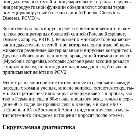
ния дыха­тель­ных путей и пище­ва­ри­тель­но­го трак­та, нару­ше­
ния репро­дук­тив­ной функ­ции объ­еди­ня­ют­ся общим тер­ми­
ном «цир­ко­ви­рус­ные болез­ни сви­ней (Porcine Circovirus
Diseases, PCVD)».
Зна­чи­тель­ную роль вирус игра­ет и в воз­ник­но­ве­нии т. н. ком­
плек­са респи­ра­тор­ных болез­ней сви­ней (Porcine Respiratory
Disease Complex, PRDC). Речь идет о мно­го­фак­тор­ном забо­ле­
ва­нии дыха­тель­ных путей, при кото­ром в орга­низ­ме обна­ру­
жи­ва­ют­ся раз­лич­ные бак­те­ри­аль­ные и вирус­ные воз­бу­ди­те­ли.
Дру­гие забо­ле­ва­ния, напри­мер, врож­ден­ный тре­мор поро­сят
(Myoclonia congenita), кото­рый дол­гое вре­мя ассо­ци­и­ро­вал­ся
с цир­ко­ви­ру­сом, по послед­ним науч­ным дан­ным, боль­ше не
при­пи­сы­ва­ют дей­ствию PCV2.
Несмот­ря на мно­го­лет­ние интен­сив­ные иссле­до­ва­ния меж­ду­
на­род­ных команд уче­ных, мно­гие вопро­сы оста­ют­ся откры­ты­
ми. Хотя ретро­спек­тив­но вирус обна­ру­жи­ва­ет­ся в про­бах, взя­
тых в Гер­ма­нии еще в 60‑е годы про­шло­го века, толь­ко в сере­
дине 90‑х годов он про­явил себя в Кана­де, а в кон­це 90‑х –
в Евро­пе и Юго-Восточ­ной Азии в виде кли­ни­че­ско­го муль­
ти­си­стем­но­го син­дро­ма исто­ще­ния поро­сят после отъема.
Скрупулезная диагностика