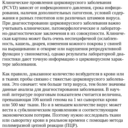
Кли­ни­че­ские про­яв­ле­ния цир­ко­ви­рус­но­го забо­ле­ва­ния
(PCVD) зави­сят от инфек­ци­он­но­го дав­ле­ния, сро­ка инфи­ци­
ро­ва­ния, нали­чия допол­ни­тель­ных пато­ге­нов, усло­вий содер­
жа­ния и раз­ных гено­ти­пов или раз­лич­ных штам­мов виру­са.
При диа­гно­сти­ро­ва­нии цир­ко­ви­рус­но­го забо­ле­ва­ния важ­но
учи­ты­вать кли­ни­че­ские, пато­мор­фо­ло­ги­че­ские и лабо­ра­тор­
но-диа­гно­сти­че­ские заклю­че­ния в их сово­куп­но­сти. Кли­ни­че­
ская кар­ти­на может быть очень неспе­ци­фич­ной (ослаб­лен­
ность, кашель, диа­рея, изме­не­ния кож­но­го покро­ва у сви­ней
на выра­щи­ва­нии и откор­ме или нару­ше­ния репро­дук­тив­ной
функ­ции у сви­но­ма­ток), одна­ко резуль­та­ты лабо­ра­тор­ной диа­
гно­сти­ки дают точ­ную инфор­ма­цию о цир­ко­ви­рус­ном харак­
те­ре заболевания.
Как пра­ви­ло, дока­зан­ное коли­че­ство воз­бу­ди­те­ля в кро­ви или
в тка­нях про­бы свя­за­но с тяже­стью цир­ко­ви­рус­но­го забо­ле­ва­
ния. Это озна­ча­ет: чем боль­ше титр виру­са, тем более зна­чи­мы
дан­ные ана­ли­за для диа­гно­сти­ро­ва­ния забо­ле­ва­ния. В науч­
ной лите­ра­ту­ре поро­го­вым пока­за­те­лем счи­та­ет­ся вели­чи­на,
пре­вы­ша­ю­щая 106 копий гено­ма на 1 мл сыво­рот­ки кро­ви
или 500 мкг тка­ни. Но и в мень­шем коли­че­стве вирус может
вести к суб­кли­ни­че­ским про­яв­ле­ни­ям и соот­вет­ству­ю­щим
эко­но­ми­че­ским поте­рям. Поэто­му нуж­но иссле­до­вать тка­ни
или сыво­рот­ку кро­ви в реаль­ном вре­ме­ни с помо­щью мето­да
поли­ме­раз­ной цеп­ной реак­ции (ПЦР).