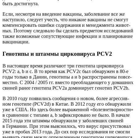
быть достигнута.
Если, несмот­ря на вве­де­ние вак­ци­ны, забо­ле­ва­ние все же
насту­пи­ло, сле­ду­ет учесть, что ника­кие вак­ци­ны не смо­гут
ком­пен­си­ро­вать ошиб­ки содер­жа­ния и менедж­мен­та живот­
ных. Поэто­му сле­до­ва­ло бы сде­лать пред­ме­том иссле­до­ва­ний
так­же воз­мож­ные сопут­ству­ю­щие инфек­ции и пла­ни­ро­ва­ние
вакцинации.
Генотипы и штаммы цирковируса PCV2
В насто­я­щее вре­мя раз­ли­ча­ют три гено­ти­па цир­ко­ви­ру­са
PCV2: a, b и c. В то вре­мя как PCV2c был обна­ру­жен в 80‑е
годы толь­ко в Дании, гено­ти­пы а и b рас­про­стра­не­ны повсе­
мест­но. С 2004 / 2005 гг. вме­сто пре­об­ла­да­ю­ще­го у домаш­них
сви­ней ранее гено­ти­па PCV2а доми­ни­ру­ет гено­тип PCV2b.
В 2010 году появи­лись сооб­ще­ния о новом, более агрес­сив­
ном гено­ти­пе (PCV2d) в Китае. В 2012 году его обна­ру­жи­ли
уже в США. Но здесь более выра­жен­ной «болез­не­твор­но­сти»
в срав­не­нии с типа­ми a, b зафик­си­ро­ва­но не было. В нача­ле
2015 года эти штам­мы обна­ру­жи­ли у забо­лев­ших сви­ней
в Гер­ма­нии. При этом выяс­ни­лось, что вирус при­сут­ство­вал
уже в про­бах 2013 года. До сих пор иссле­до­ва­ния не смог­ли
выявить свя­зи меж­ду опре­де­лен­ным гено­ти­пом цир­ко­ви­ру­са