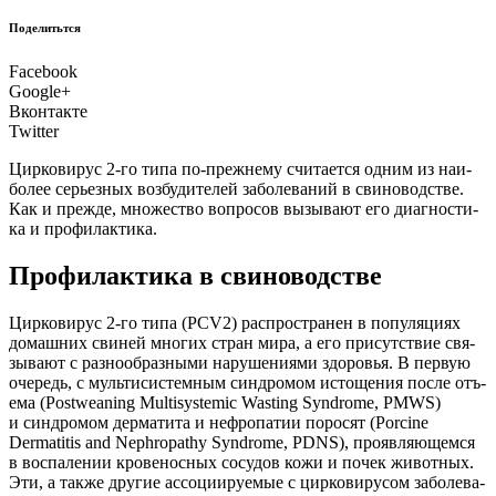
Поделитьтся
Facebook
Google+
Вконтакте
Twitter
Цир­ко­ви­рус 2‑го типа по‑прежнему счи­та­ет­ся одним из наи­
бо­лее серьез­ных воз­бу­ди­те­лей забо­ле­ва­ний в сви­но­вод­стве.
Как и преж­де, мно­же­ство вопро­сов вызы­ва­ют его диа­гно­сти­
ка и профилактика.
Профилактика в свиноводстве
Ц
ирко­ви­рус 2‑го типа (PCV2) рас­про­стра­нен в попу­ля­ци­ях
домаш­них сви­ней мно­гих стран мира, а его при­сут­ствие свя­
зы­ва­ют с раз­но­об­раз­ны­ми нару­ше­ни­я­ми здо­ро­вья. В первую
оче­редь, с муль­ти­си­стем­ным син­дро­мом исто­ще­ния после отъ­
е­ма (Postweaning Multisystemic Wasting Syndrome, PMWS)
и син­дро­мом дер­ма­ти­та и неф­ро­па­тии поро­сят (Porcine
Dermatitis and Nephropathy Syndrome, PDNS), про­яв­ля­ю­щем­ся
в вос­па­ле­нии кро­ве­нос­ных сосу­дов кожи и почек живот­ных.
Эти, а так­же дру­гие ассо­ци­и­ру­е­мые с цир­ко­ви­ру­сом забо­ле­ва­