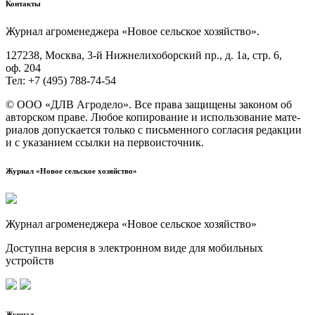
Контакты
Жур­нал агро­ме­не­дже­ра «Новое сель­ское хозяйство».
127238, Москва, 3‑й Ниж­не­ли­хо­бор­ский пр., д. 1а, стр. 6,
оф. 204
Тел: +7 (495) 788‑74‑54
© ООО «ДЛВ Агро­де­ло». Все пра­ва защи­ще­ны зако­ном об
автор­ском пра­ве. Любое копи­ро­ва­ние и исполь­зо­ва­ние мате­
ри­а­лов допус­ка­ет­ся толь­ко с пись­мен­но­го согла­сия редак­ции
и с ука­за­ни­ем ссыл­ки на первоисточник.
Журнал «Новое сельское хозяйство»
Журнал агроменеджера «Новое сельское хозяйство»
Доступна версия в электронном виде для мобильных
устройств
Журнал