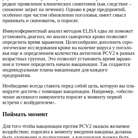
ред­кое про­яв­ле­ние кли­ни­че­ских симп­то­мов (как след­ствие –
сни­же­ние затрат на лече­ние). Одна­ко в ряде пред­при­я­тий,
осо­бен­но при частом обнов­ле­нии пого­ло­вья, име­ет смысл
при­ви­вать и сви­но­ма­ток, и поросят.
Имму­но­фер­мент­ный ана­лиз мето­дом ELISA едва ли помо­жет
уста­но­вить диа­гноз, но ана­лиз сыво­рот­ки кро­ви поз­во­ля­ет
опре­де­лить вре­мя зара­же­ния. Целе­со­об­раз­но допол­нить серо­
ло­ги­че­ские иссле­до­ва­ния кро­ви на нали­чие виру­са у пого­ло­
вья еще и опре­де­ле­ни­ем коли­че­ства анти­ге­нов PCV2 в раз­ных
воз­раст­ных груп­пах. Это поз­во­лит уста­но­вить вре­мя зара­же­
ния и точ­нее опре­де­лить нача­ло вак­ци­на­ции. Так созда­ют­ся
инди­ви­ду­аль­ные пла­ны вак­ци­на­ции для каж­до­го
предприятия.
Необ­хо­ди­мо все­гда ста­вить перед собой цель, кото­рую вы пла­
ни­ру­е­те достичь с помо­щью вак­ци­на­ции. Напри­мер, «обес­пе­
че­ние актив­но­го имму­ни­те­та поро­сят к момен­ту пер­вой
встре­чи с возбудителем».
Поймать момент
Для того что­бы вак­ци­на­ция про­тив PCV2 ока­за­ла жела­е­мое
воз­дей­ствие, поро­ся­та к момен­ту вве­де­ния вак­ци­ны долж­ны
быть здо­ро­вы­ми и под­рос­ши­ми, а вак­ци­на­ция долж­на быть