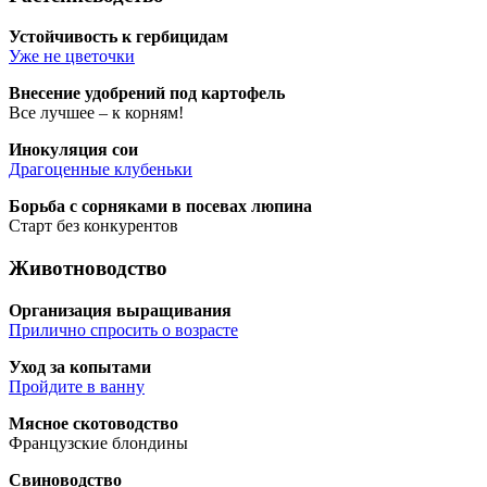
Устой­чи­вость к гербицидам
Уже не цветочки
Вне­се­ние удоб­ре­ний под картофель
Все луч­шее – к корням!
Ино­ку­ля­ция сои
Дра­го­цен­ные клубеньки
Борь­ба с сор­ня­ка­ми в посе­вах люпина
Старт без конкурентов
Животноводство
Орга­ни­за­ция выращивания
При­лич­но спро­сить о возрасте
Уход за копытами
Прой­ди­те в ванну
Мяс­ное скотоводство
Фран­цуз­ские блондины
Сви­но­вод­ство