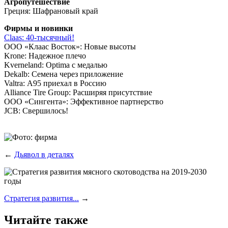
Агро­пу­те­ше­ствие
Гре­ция: Шафра­но­вый край
Фир­мы и новинки
Claas: 40‑тысячный!
ООО «Кла­ас Восток»: Новые высоты
Krone: Надеж­ное плечо
Kverneland: Optima с медалью
Dekalb: Семе­на через приложение
Valtra: А95 при­е­хал в Россию
Alliance Tire Group: Рас­ши­ряя присутствие
ООО «Син­ген­та»: Эффек­тив­ное партнерство
JCB: Свершилось!
←
Дьявол в деталях
Стратегия развития...
→
Читайте также