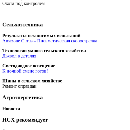
Охо­та под контролем
Сельхозтехника
Резуль­та­ты неза­ви­си­мых испытаний
Amazone Cirrus – Пнев­ма­ти­че­ская скорострелка
Тех­но­ло­гии умно­го сель­ско­го хозяйства
Дья­вол в деталях
Све­то­ди­од­ное освещение
К ноч­ной смене готов!
Шины в сель­ском хозяйстве
Ремонт оправдан
Агроэнергетика
Ново­сти
НСХ рекомендует