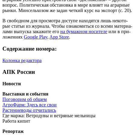
вопрос. Поли­ти­че­ская обста­нов­ка в мире вли­я­ет на аграр­ные
рын­ки. Мин­сель­хоз­ом же задан чет­кий курс на экс­порт (с. 20).
В сво­бод­ном для про­смот­ра досту­пе нахо­дят­ся лишь неко­то­
рые ста­тьи из жур­на­ла. Что­бы озна­ко­мить­ся со все­ми мате­ри­а­
ла­ми выпус­ка зака­жи­те его
на бумаж­ном носи­те­ле
или в при­
ло­же­ни­ях
Google Play
,
App Store
.
Содержание номера:
Колон­ка редактора
АПК России
Ново­сти
Выстав­ки и события
Пого­во­рим об общем
Агро­Фарм: Здесь все свои
Рас­те­ние­во­ды отчитались
Где мар­жа: Вет­ро­ду­вы и вет­ря­ные мельницы
Рабо­та кипит
Репор­таж