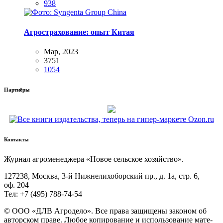
938
Агрострахование: опыт Китая
Мар, 2023
3751
1054
Партнёры
Контакты
Жур­нал агро­ме­не­дже­ра «Новое сель­ское хозяйство».
127238, Москва, 3‑й Ниж­не­ли­хо­бор­ский пр., д. 1а, стр. 6,
оф. 204
Тел: +7 (495) 788‑74‑54
© ООО «ДЛВ Агро­де­ло». Все пра­ва защи­ще­ны зако­ном об
автор­ском пра­ве. Любое копи­ро­ва­ние и исполь­зо­ва­ние мате­