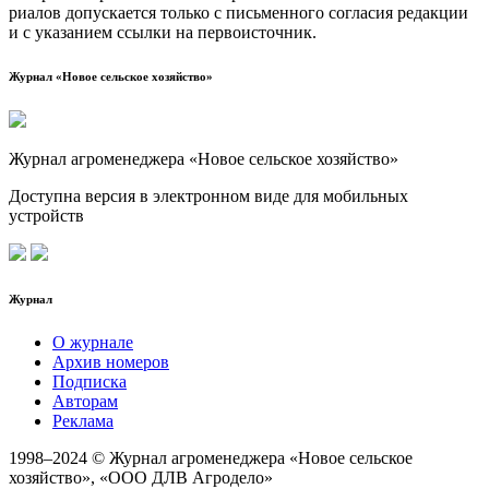
ри­а­лов допус­ка­ет­ся толь­ко с пись­мен­но­го согла­сия редак­ции
и с ука­за­ни­ем ссыл­ки на первоисточник.
Журнал «Новое сельское хозяйство»
Журнал агроменеджера «Новое сельское хозяйство»
Доступна версия в электронном виде для мобильных
устройств
Журнал
О журнале
Архив номеров
Подписка
Авторам
Реклама
1998–2024 © Журнал агроменеджера «Новое сельское
хозяйство», «ООО ДЛВ Агродело»