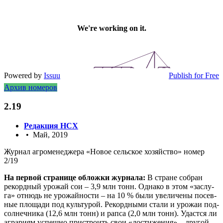
Powered by
Issuu
Publish for Free
Архив номеров
2.19
Редакция НСХ
• Май, 2019
Жур­нал агро­ме­не­дже­ра «Новое сель­ское хозяй­ство» номер
2/19
На пер­вой стра­ни­це облож­ки жур­на­ла:
В стране собран
рекорд­ный уро­жай сои – 3,9 млн тонн. Одна­ко в этом «заслу­
га» отнюдь не уро­жай­но­сти – на 10 % были уве­ли­че­ны посев­
ные пло­ща­ди под куль­ту­рой. Рекорд­ны­ми ста­ли и уро­жаи под­
сол­неч­ни­ка (12,6 млн тонн) и рап­са (2,0 млн тонн). Удаст­ся ли
агра­ри­ям успеш­но при­стро­ить свои «дости­же­ния» – дру­гой