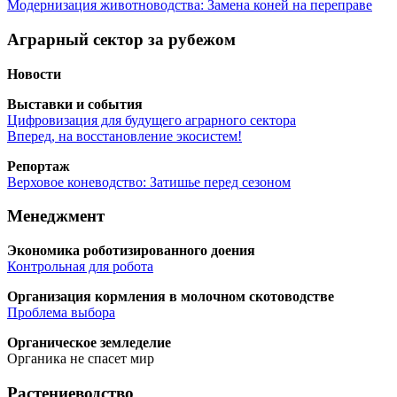
Модер­ни­за­ция живот­но­вод­ства: Заме­на коней на переправе
Аграрный сектор за рубежом
Ново­сти
Выстав­ки и события
Циф­ро­ви­за­ция для буду­ще­го аграр­но­го сектора
Впе­ред, на вос­ста­нов­ле­ние экосистем!
Репор­таж
Вер­хо­вое коне­вод­ство: Зати­шье перед сезоном
Менеджмент
Эко­но­ми­ка робо­ти­зи­ро­ван­но­го доения
Кон­троль­ная для робота
Орга­ни­за­ция корм­ле­ния в молоч­ном скотоводстве
Про­бле­ма выбора
Орга­ни­че­ское земледелие
Орга­ни­ка не спа­сет мир
Растениеводство