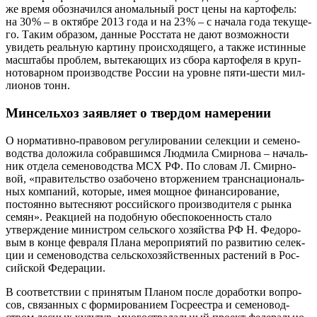
же вре­мя обо­зна­чил­ся ано­маль­ный рост цены на кар­то­фель:
на 30 % – в октяб­ре 2013 года и на 23 % – с нача­ла года теку­ще­
го. Таким обра­зом, дан­ные Рос­ста­та не дают воз­мож­но­сти
уви­деть реаль­ную кар­ти­ну про­ис­хо­дя­ще­го, а так­же истин­ные
мас­шта­бы про­блем, выте­кающих из сбо­ра кар­то­фе­ля в круп­
но­то­вар­ном про­из­вод­стве Рос­сии на уровне пяти-шести мил­
ли­о­нов тонн.
Минсельхоз заявляет о твердом намерении
О нор­ма­тив­но-пра­во­вом регу­ли­ро­ва­нии селек­ции и семе­но­
вод­ства доло­жи­ла собрав­шим­ся Люд­ми­ла Смир­но­ва – началь­
ник отде­ла семе­но­вод­ства МСХ РФ. По сло­вам Л. Смир­но­
вой, «пра­ви­тель­ство оза­бо­че­но втор­же­ни­ем транс­на­ци­о­наль­
ных ком­па­ний, кото­рые, имея мощ­ное финан­си­ро­ва­ние,
посто­ян­но вытес­ня­ют рос­сий­ско­го про­из­во­ди­те­ля с рын­ка
семян». Реак­ци­ей на подоб­ную обес­по­ко­ен­ность ста­ло
утверж­дение мини­стром сель­ско­го хозяй­ства РФ Н. Федо­ро­
вым в кон­це фев­ра­ля Пла­на меро­при­я­тий по раз­ви­тию селек­
ции и семе­но­вод­ства сель­ско­хо­зяй­ствен­ных рас­те­ний в Рос­
сий­ской Федерации.
В соот­вет­ствии с при­ня­тым Пла­ном после дора­бот­ки вопро­
сов, свя­зан­ных с фор­ми­ро­ва­ни­ем Госре­ест­ра и семе­но­вод­