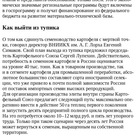
ми­че­ски зна­чи­мые реги­о­наль­ные про­грам­мы будут вклю­че­ны
в гос­про­грам­му и полу­чат финан­си­ро­ва­ние из феде­раль­но­го
бюд­же­та на раз­ви­тие мате­ри­аль­но-тех­ни­че­ской базы.
Как выйти из тупика
О том как сдви­нуть семе­но­вод­ство кар­то­фе­ля с мерт­вой точ­
ки, гово­рил дирек­тор ВНИИКХ им. А. Г. Лор­ха Евге­ний
Сима­ков. Свой план выхо­да из тупи­ка пред­ло­жил пред­се­да­
тель Кар­то­фель­но­го Сою­за Сер­гей Лупе­хин. Дей­стви­тель­но,
потреб­ность в семен­ном кар­то­фе­ле в Рос­сии оце­ни­ва­ет­ся
на уровне 40 тыс. тонн. Как в товар­ном про­из­вод­стве, так
и в сег­мен­те кар­то­фе­ля для про­мыш­лен­ной пере­ра­бот­ки, абсо­
лют­ное боль­шин­ство состав­ля­ют сор­та ино­стран­ной селек­
ции, что уже при­ве­ло к почти пол­ной зави­си­мо­сти Рос­сии
от поста­вок импорт­ных семян высо­ких репро­дук­ций.
Для орга­ни­за­ции про­из­вод­ства эли­ты внут­ри стра­ны Кар­то­
фель­ный Союз пред­ла­га­ет сле­ду­ю­щий путь: мак­си­маль­но опе­
ра­тив­но вве­сти в дей­ствие 50 га теп­лиц пер­во­го поко­ле­ния
и запу­стить десять пред­при­я­тий пол­но­го цик­ла про­из­вод­ства.
На это потре­бу­ет­ся око­ло 10 – 12 млрд руб. и пять лет упор­но­го
тру­да. Толь­ко при таком сце­на­рии через десять лет Рос­сия
может вер­нуть­ся к семе­нам, выра­щен­ным на соб­ствен­ной
территории.