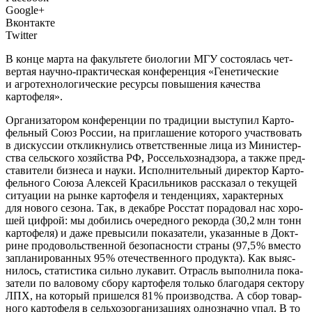
Google+
Вконтакте
Twitter
В кон­це мар­та на факуль­те­те био­ло­гии МГУ состо­я­лась чет­
вер­тая науч­но-прак­ти­че­ская кон­фе­рен­ция «Гене­ти­че­ские
и агро­тех­но­ло­ги­че­ские ресур­сы повы­ше­ния ­каче­ства
картофеля».
О
рга­ни­за­то­ром кон­фе­рен­ции по тра­ди­ции высту­пил Кар­то­
фель­ный Союз Рос­сии, на при­гла­ше­ние кото­рого участ­во­вать
в дис­кус­сии отклик­ну­лись ответ­ствен­ные лица из Мини­стер­
ства сель­ско­го хозяй­ства РФ, Рос­сель­хоз­над­зо­ра, а так­же пред­
ста­ви­те­ли биз­не­са и нау­ки. Испол­ни­тель­ный дирек­тор Кар­то­
фель­но­го Cою­за Алек­сей Кра­силь­ни­ков рас­ска­зал о теку­щей
ситу­а­ции на рын­ке кар­то­фе­ля и тен­ден­ци­ях, харак­тер­ных
для ново­го сезо­на. Так, в декаб­ре Рос­стат пора­до­вал нас хоро­
шей циф­рой: мы доби­лись оче­ред­но­го рекор­да (30,2 млн тонн
кар­то­фе­ля) и даже пре­вы­си­ли пока­за­те­ли, ука­зан­ные в Докт­
рине про­до­воль­ствен­ной без­опас­но­сти стра­ны (97,5 % вме­сто
запла­ни­ро­ван­ных 95 % оте­че­ствен­но­го про­дук­та). Как выяс­
ни­лось, ста­ти­сти­ка силь­но лука­вит. Отрасль выпол­ни­ла пока­
за­те­ли по вало­во­му сбо­ру кар­то­фе­ля толь­ко бла­го­да­ря сек­то­ру
ЛПХ, на кото­рый при­шел­ся 81 % про­из­вод­ства. А сбор товар­
но­го кар­то­фе­ля в сель­хоз­ор­га­ни­за­ци­ях одно­знач­но упал. В то