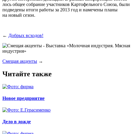
лось общее собра­ние участ­ни­ков Кар­то­фель­но­го Сою­за, были
под­ве­де­ны ито­ги рабо­ты за 2013 год и наме­че­ны пла­ны
на новый сезон.
←
Добрых всходов!
Смещая акценты
→
Читайте также
Новое предприятие
Дело в дожде