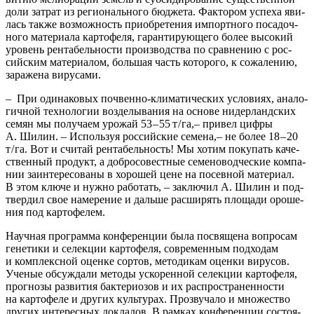
доли затрат из реги­о­наль­но­го бюд­же­та. Фак­то­ром успе­ха яви­
лась так­же воз­мож­ность при­об­ре­те­ния импорт­но­го поса­доч­
но­го мате­ри­а­ла кар­то­фе­ля, гаран­ти­ру­ю­ще­го более высо­кий
уро­вень рен­та­бель­но­сти про­из­вод­ства по срав­не­нию с рос­
сий­ским мате­ри­а­лом, боль­шая часть кото­ро­го, к сожа­ле­нию,
зара­же­на вирусами.
– При оди­на­ко­вых поч­вен­но-кли­ма­ти­чес­ких усло­ви­ях, ана­ло­
гич­ной тех­но­ло­гии воз­де­лы­ва­ния на осно­ве нидер­ланд­ских
семян мы полу­ча­ем уро­жай 53 – 55 т / га,– при­вел циф­ры
А. Шилин. – Исполь­зуя рос­сий­ские семе­на,– не более 18 – 20
т / га. Вот и счи­тай рен­та­бель­ность! Мы хотим поку­пать каче­
ствен­ный про­дукт, а доб­ро­со­вест­ные семе­но­вод­че­ские ком­па­
нии заин­те­ре­со­ва­ны в хоро­шей цене на посев­ной мате­ри­ал.
В этом клю­че и нуж­но рабо­тать, – заклю­чил А. Шилин и под­
твер­дил свое наме­ре­ние и даль­ше рас­ши­рять пло­ща­ди оро­ше­
ния под картофелем.
Науч­ная про­грам­ма кон­фе­рен­ции была посвя­ще­на вопро­сам
гене­ти­ки и селек­ции кар­то­фе­ля, совре­мен­ным под­хо­дам
и ком­плекс­ной оцен­ке сор­тов, мето­ди­кам оцен­ки виру­сов.
Уче­ные обсуж­да­ли мето­ды уско­рен­ной селек­ции кар­то­фе­ля,
про­гно­зы раз­ви­тия бак­те­ри­о­зов и их рас­про­стра­нен­но­сти
на кар­то­фе­ле и дру­гих куль­ту­рах. Про­зву­ча­ло и мно­же­ство
дру­гих инте­рес­ных докла­дов. В рам­ках кон­фе­рен­ции состо­я­