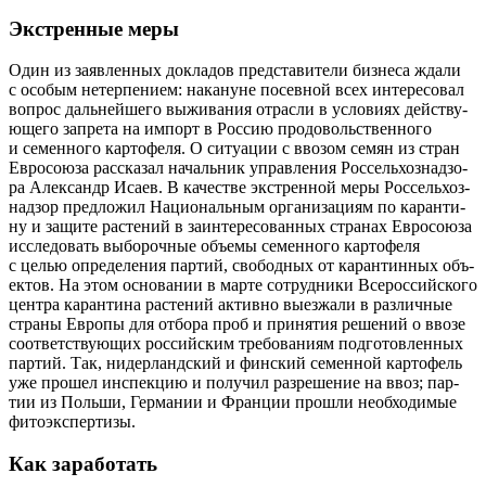
Экстренные меры
Один из заяв­лен­ных докла­дов пред­ста­ви­те­ли биз­не­са жда­ли
с осо­бым нетер­пе­ни­ем: нака­нуне посев­ной всех инте­ре­со­вал
вопрос даль­ней­ше­го выжи­ва­ния отрас­ли в усло­ви­ях дей­ству­
ю­ще­го запре­та на импорт в Рос­сию про­до­воль­ствен­но­го
и семен­но­го кар­то­фе­ля. О ситу­а­ции с вво­зом семян из стран
Евро­союза рас­ска­зал началь­ник управ­ле­ния Рос­сель­хоз­над­зо­
ра Алек­сандр Иса­ев. В каче­стве экс­трен­ной меры Рос­сель­хоз­
над­зор пред­ло­жил Наци­о­наль­ным орга­ни­за­ци­ям по каран­ти­
ну и защи­те рас­те­ний в заин­те­ре­со­ван­ных стра­нах Евро­со­ю­за
иссле­до­вать выбо­роч­ные объ­е­мы семен­но­го кар­то­фе­ля
с целью опре­де­ле­ния пар­тий, сво­бод­ных от каран­тин­ных объ­
ек­тов. На этом осно­ва­нии в мар­те сотруд­ни­ки Все­рос­сий­ско­го
цен­тра каран­ти­на рас­те­ний актив­но выез­жа­ли в раз­лич­ные
стра­ны Евро­пы для отбо­ра проб и при­ня­тия реше­ний о вво­зе
соот­вет­ству­ю­щих рос­сий­ским тре­бо­ва­ни­ям под­го­тов­лен­ных
пар­тий. Так, нидер­ланд­ский и фин­ский семен­ной кар­то­фель
уже про­шел инспек­цию и полу­чил раз­ре­ше­ние на ввоз; пар­
тии из Поль­ши, Гер­ма­нии и Фран­ции про­шли необ­хо­ди­мые
фитоэкспертизы.
Как заработать