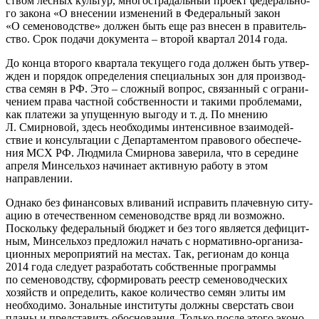
ством лес­ных куль­тур, мно­го­стра­даль­ный про­ект феде­раль­но­
го зако­на «О вне­се­нии изме­не­ний в Феде­раль­ный закон
«О семе­но­вод­стве» дол­жен быть еще раз вне­сен в пра­ви­тель­
ство. Срок пода­чи доку­мен­та – вто­рой квар­тал 2014 года.
До кон­ца вто­ро­го квар­та­ла теку­ще­го года дол­жен быть утвер­
жден и поря­док опре­де­ле­ния спе­ци­аль­ных зон для про­из­вод­
ства семян в РФ. Это – слож­ный вопрос, свя­зан­ный с огра­ни­
че­ни­ем пра­ва част­ной соб­ствен­но­сти и таки­ми про­бле­ма­ми,
как пла­те­жи за упу­щен­ную выго­ду и т. д. По мне­нию
Л. Смир­но­вой, здесь необ­хо­ди­мы интен­сив­ное вза­и­мо­дей­
ствие и кон­суль­та­ции с Депар­та­мен­том пра­во­во­го обес­пе­че­
ния МСХ РФ. Люд­ми­ла Смир­но­ва заве­ри­ла, что в сере­дине
апре­ля Мин­сель­хоз начи­на­ет актив­ную рабо­ту в этом
направлении.
Одна­ко без финан­со­вых вли­ва­ний испра­вить пла­чев­ную ситу­
а­цию в оте­че­ствен­ном семе­но­вод­стве вряд ли воз­мож­но.
Посколь­ку феде­раль­ный бюд­жет и без того явля­ет­ся дефи­цит­
ным, Мин­сель­хоз пред­ло­жил начать с нор­ма­тив­но-орга­ни­за­
ци­он­ных меро­при­я­тий на местах. Так, реги­о­нам до кон­ца
2014 года сле­ду­ет раз­ра­бо­тать соб­ствен­ные про­грам­мы
по семе­но­вод­ству, сфор­ми­ро­вать реестр семе­но­вод­че­ских
хозяйств и опре­де­лить, какое коли­че­ство семян эли­ты им
необ­хо­ди­мо. Зональ­ные инсти­ту­ты долж­ны свер­стать свои
пла­ны и пред­ста­вить обос­но­ва­ния. Толь­ко после это­го эко­но­