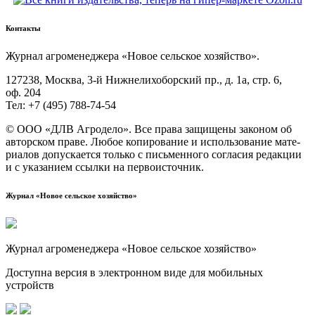
Контакты
Жур­нал агро­ме­не­дже­ра «Новое сель­ское хозяйство».
127238, Москва, 3‑й Ниж­не­ли­хо­бор­ский пр., д. 1а, стр. 6,
оф. 204
Тел: +7 (495) 788‑74‑54
© ООО «ДЛВ Агро­де­ло». Все пра­ва защи­ще­ны зако­ном об
автор­ском пра­ве. Любое копи­ро­ва­ние и исполь­зо­ва­ние мате­
ри­а­лов допус­ка­ет­ся толь­ко с пись­мен­но­го согла­сия редак­ции
и с ука­за­ни­ем ссыл­ки на первоисточник.
Журнал «Новое сельское хозяйство»
Журнал агроменеджера «Новое сельское хозяйство»
Доступна версия в электронном виде для мобильных
устройств