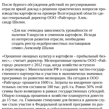
После бур­но­го обсуж­де­ния дей­ствий по регу­ли­ро­ва­нию
отрас­ли яркий доклад о реше­нии прак­ти­че­ских вопро­сов про­
из­вод­ства кар­то­фе­ля на при­ме­ре Вол­го­град­ской обла­сти сде­
лал гене­раль­ный дирек­тор ООО «Рай­го­род» Алек­
сандр Шилин.
«Для нас оче­вид­на зави­си­мость уро­жай­но­сти от
нали­чия Y-виру­сов в семен­ном кар­то­фе­ле. Исхо­дя
из инте­ре­сов раз­ви­тия отрас­ли, необ­хо­ди­мо
создать реестр недоб­ро­со­вест­ных постав­щи­ков
семян».
Алек­сандр Шилин
«Оро­ше­ние овощ­ных куль­тур и кар­то­фе­ля – при­быль­ный биз­
нес»,– счи­та­ет дирек­тор. Мели­о­ра­тив­ные про­ек­ты ООО «Рай­
го­род» реа­ли­зу­ет с 2012 года, когда хозяй­ство всту­пи­ло
в пере­го­во­ры с Мин­сель­хоз­ом РФ о созда­нии част­но-госу­дар­
ствен­но­го парт­нер­ства и уча­стии в эко­но­ми­че­ски зна­чи­мых
про­грам­мах по раз­ви­тию мели­о­ра­ции. На сего­дня в ООО
«Рай­го­род» оро­ша­ет­ся 1600 га. Затра­ты на внед­ре­ние оро­си­
тель­ных систем соста­ви­ли 180 тыс. руб. / га. Ров­но 50 % этой
сум­мы было воз­ме­ще­но в рам­ках госу­дар­ствен­ных суб­си­дий.
Общую пло­щадь оро­ше­ния в хозяй­стве пла­ни­ру­ет­ся дове­сти
до 15 тыс. га. Глав­ны­ми сти­му­ла­ми для биз­не­са в дан­ном слу­
чае ста­ли уча­стие в Феде­раль­ной целе­вой про­грам­ме по раз­
ви­тию мели­о­ра­ции земель и суб­си­ди­ро­ва­ние суще­ствен­ной