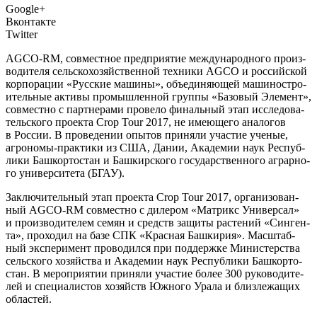
Google+
Вконтакте
Twitter
AGCO-RM, сов­мест­ное пред­при­я­тие меж­ду­на­род­но­го про­из­
во­ди­те­ля сель­ско­хо­зяй­ствен­ной тех­ни­ки AGCO и рос­сий­ской
кор­по­ра­ции «Рус­ские маши­ны», объ­еди­ня­ю­щей маши­но­стро­
и­тель­ные акти­вы про­мыш­лен­ной груп­пы «Базо­вый Эле­мент»,
сов­мест­но с парт­не­ра­ми про­ве­ло финаль­ный этап иссле­до­ва­
тель­ско­го про­ек­та Crop Tour 2017, не име­ю­ще­го ана­ло­гов
в Рос­сии. В про­ве­де­нии опы­тов при­ня­ли уча­стие уче­ные,
агро­но­мы-прак­ти­ки из США, Дании, Ака­де­мии наук Рес­пуб­
ли­ки Баш­кор­то­стан и Баш­кир­ско­го госу­дар­ствен­но­го аграр­но­
го уни­вер­си­те­та (БГАУ).
Заклю­чи­тель­ный этап про­ек­та Crop Tour 2017, орга­ни­зо­ван­
ный AGCO-RM сов­мест­но с диле­ром «Мат­рикс Уни­вер­сал»
и про­из­во­ди­те­лем семян и средств защи­ты рас­те­ний «Син­ген­
та», про­хо­дил на базе СПК «Крас­ная Баш­ки­рия». Мас­штаб­
ный экс­пе­ри­мент про­во­дил­ся при под­держ­ке Мини­стер­ства
сель­ско­го хозяй­ства и Ака­де­мии наук Рес­пуб­ли­ки Баш­кор­то­
стан. В меро­при­я­тии при­ня­ли уча­стие более 300 руко­во­ди­те­
лей и спе­ци­а­ли­стов хозяйств Южно­го Ура­ла и близ­ле­жа­щих
областей.