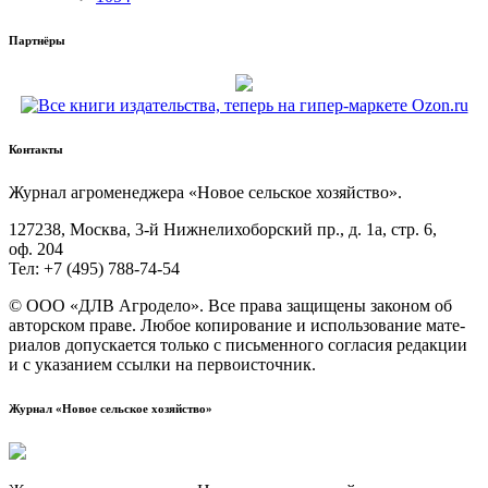
Партнёры
Контакты
Жур­нал агро­ме­не­дже­ра «Новое сель­ское хозяйство».
127238, Москва, 3‑й Ниж­не­ли­хо­бор­ский пр., д. 1а, стр. 6,
оф. 204
Тел: +7 (495) 788‑74‑54
© ООО «ДЛВ Агро­де­ло». Все пра­ва защи­ще­ны зако­ном об
автор­ском пра­ве. Любое копи­ро­ва­ние и исполь­зо­ва­ние мате­
ри­а­лов допус­ка­ет­ся толь­ко с пись­мен­но­го согла­сия редак­ции
и с ука­за­ни­ем ссыл­ки на первоисточник.
Журнал «Новое сельское хозяйство»