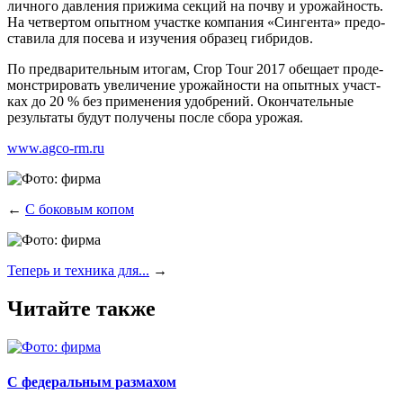
лич­но­го дав­ле­ния при­жи­ма сек­ций на поч­ву и уро­жай­ность.
На чет­вер­том опыт­ном участ­ке ком­па­ния «Син­ген­та» предо­
ста­ви­ла для посе­ва и изу­че­ния обра­зец гибридов.
По пред­ва­ри­тель­ным ито­гам, Crop Tour 2017 обе­ща­ет про­де­
мон­стри­ро­вать уве­ли­че­ние уро­жай­но­сти на опыт­ных участ­
ках до 20 % без при­ме­не­ния удоб­ре­ний. Окон­ча­тель­ные
резуль­та­ты будут полу­че­ны после сбо­ра урожая.
www.agco-rm.ru
←
С боковым копом
Теперь и техника для...
→
Читайте также
С федеральным размахом