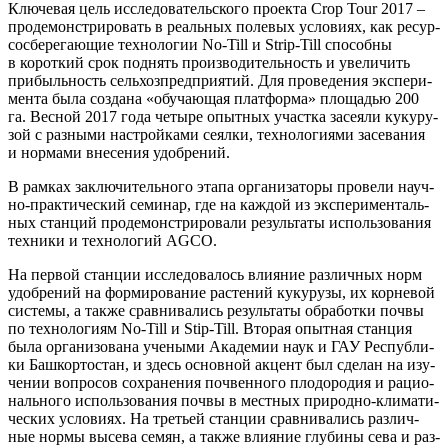
Клю­че­вая цель иссле­до­ва­тель­ско­го про­ек­та Crop Tour 2017 –
про­де­мон­стри­ро­вать в реаль­ных поле­вых усло­ви­ях, как ресур­
со­сбе­ре­га­ю­щие тех­но­ло­гии No-Till и Strip-Till спо­соб­ны
в корот­кий срок под­нять про­из­во­ди­тель­ность и уве­ли­чить
при­быль­ность сель­хоз­пред­при­я­тий. Для про­ве­де­ния экс­пе­ри­
мен­та была созда­на «обу­ча­ю­щая плат­фор­ма» пло­ща­дью 200
га. Вес­ной 2017 года четы­ре опыт­ных участ­ка засе­я­ли куку­ру­
зой с раз­ны­ми настрой­ка­ми сеял­ки, тех­но­ло­ги­я­ми засе­ва­ния
и нор­ма­ми вне­се­ния удобрений.
В рам­ках заклю­чи­тель­но­го эта­па орга­ни­за­то­ры про­ве­ли науч­
но-прак­ти­че­ский семи­нар, где на каж­дой из экс­пе­ри­мен­таль­
ных стан­ций про­де­мон­стри­ро­ва­ли резуль­та­ты исполь­зо­ва­ния
тех­ни­ки и тех­но­ло­гий AGCO.
На пер­вой стан­ции иссле­до­ва­лось вли­я­ние раз­лич­ных норм
удоб­ре­ний на фор­ми­ро­ва­ние рас­те­ний куку­ру­зы, их кор­не­вой
систе­мы, а так­же срав­ни­ва­лись резуль­та­ты обра­бот­ки поч­вы
по тех­но­ло­ги­ям No-Till и Stip-Till. Вто­рая опыт­ная стан­ция
была орга­ни­зо­ва­на уче­ны­ми Ака­де­мии наук и ГАУ Рес­пуб­ли­
ки Баш­кор­то­стан, и здесь основ­ной акцент был сде­лан на изу­
че­нии вопро­сов сохра­не­ния поч­вен­но­го пло­до­ро­дия и раци­о­
наль­но­го исполь­зо­ва­ния поч­вы в мест­ных при­род­но-кли­ма­ти­
че­ских усло­ви­ях. На тре­тьей стан­ции срав­ни­ва­лись раз­лич­
ные нор­мы высе­ва семян, а так­же вли­я­ние глу­би­ны сева и раз­