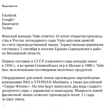
Поделитьтся
Facebook
Google+
Вконтакте
Twitter
Ф
инский кон­церн Valio отме­тил 10‑летие откры­тия про­из­вод­
ства в Рос­сии леген­дар­но­го сыра Viola запус­ком девя­той
по сче­ту про­из­вод­ствен­ной линии. Тор­же­ствен­ная цере­мо­ния
состо­я­лась 5 сен­тяб­ря в посел­ке Ершо­во Один­цов­ско­го рай­о­
на Мос­ков­ской области.
Пер­вые постав­ки в СССР плав­ле­но­го сыра кон­церн начал
в 1956 г., а во вре­мя Олим­пий­ских игр в Москве в 1980 г. Valio
был экс­клю­зив­ным постав­щи­ком молоч­ных продуктов.
Обо­ру­до­ва­ние для новой линии про­из­ве­де­но евро­пей­ски­ми
ком­па­ни­я­ми IMA и STEPHAN Machinery, а так­же рос­сий­ской
«Тау­рас-Феникс». На нем будут выпус­кать два вида слад­ко­го
десерт­но­го сыра: с кара­ме­лью и шоко­ла­дом. Мощ­ность новой
фасо­воч­ной линии поз­во­лит про­из­во­дить более 3 т сыра
за одну смену.