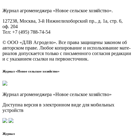
Жур­нал агро­ме­не­дже­ра «Новое сель­ское хозяйство».
127238, Москва, 3‑й Ниж­не­ли­хо­бор­ский пр., д. 1а, стр. 6,
оф. 204
Тел: +7 (495) 788‑74‑54
© ООО «ДЛВ Агро­де­ло». Все пра­ва защи­ще­ны зако­ном об
автор­ском пра­ве. Любое копи­ро­ва­ние и исполь­зо­ва­ние мате­
ри­а­лов допус­ка­ет­ся толь­ко с пись­мен­но­го согла­сия редак­ции
и с ука­за­ни­ем ссыл­ки на первоисточник.
Журнал «Новое сельское хозяйство»
Журнал агроменеджера «Новое сельское хозяйство»
Доступна версия в электронном виде для мобильных
устройств
Журнал