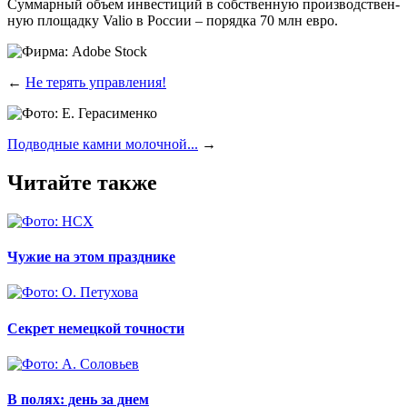
Сум­мар­ный объ­ем инве­сти­ций в соб­ствен­ную про­из­вод­ствен­
ную пло­щад­ку Valio в Рос­сии – поряд­ка 70 млн евро.
←
Не терять управления!
Подводные камни молочной...
→
Читайте также
Чужие на этом празднике
Секрет немецкой точности
В полях: день за днем