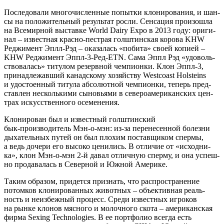
После­до­ва­ли мно­го­чис­лен­ные попыт­ки кло­ни­ро­ва­ния, и шан­
сы на поло­жи­тель­ный резуль­тат рос­ли. Сен­са­ция про­изо­шла
на Все­мир­ной выстав­ке World Dairy Expo в 2013 году: ори­ги­
нал – извест­ная красно‑пестрая гол­ш­тин­ская коро­ва KHW
Реджи­мент Эплл‑Рэд – ока­за­лась «поби­та» сво­ей копи­ей –
KHW Реджи­мент Эппл‑3‑Ред‑ETN. Сама Эппл Рэд «удо­воль­
ство­ва­лась» титу­лом резерв­ной чем­пи­он­ки. Клон Эппл‑3,
при­над­ле­жав­ший канад­ско­му хозяй­ству Westcoast Holsteins
и удо­сто­ен­ный титу­ла абсо­лют­ной чем­пи­он­ки, теперь пред­
став­лен несколь­ки­ми сыно­вья­ми в севе­ро­аме­ри­кан­ских цен­
трах искус­ствен­но­го осеменения.
Кло­ни­ро­ван был и извест­ный гол­ш­тин­ский
бык‑производитель Мэн‑о‑мэн: из‑за пере­не­сен­ной болез­ни
дыха­тель­ных путей он был пло­хим постав­щи­ком спер­мы,
а ведь доче­ри его высо­ко цени­лись. В отли­чие от «исход­ни­
ка», клон Мэн‑о‑мэн 2‑й давал отлич­ную спер­му, и она успеш­
но про­да­ва­лась в Север­ной и Южной Америке.
Таким обра­зом, при­дет­ся при­знать, что рас­про­стра­не­ние
потом­ков кло­ни­ро­ван­ных живот­ных – объ­ек­тив­ная реаль­
ность и неиз­беж­ный про­цесс. Сре­ди извест­ных игро­ков
на рын­ке кло­нов мяс­но­го и молоч­но­го ско­та – аме­ри­кан­ская
фир­ма Sexing Technologies. В ее порт­фо­лио все­гда есть