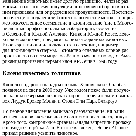
Раз­ве­де­ние живот­ных име­ет дол­гую тра­ди­цию. Чело­век раз­
мно­жал полез­ные ему попу­ля­ции, про­из­во­дя отбор по внеш­
ним при­зна­кам или опре­де­лен­ной про­дук­тив­но­сти. Посте­пен­
но селек­цию под­кре­пи­ли био­тех­но­ло­ги­че­ские мето­ды, напри­
мер искус­ствен­ное осе­ме­не­ние и кло­ни­ро­ва­ние (рис.). Мно­го­
чис­лен­ные про­фес­си­о­наль­ные лабо­ра­то­рии, осо­бен­но
в Север­ной и Южной Аме­ри­ке, Китае и Южной Корее, дела­
ют на этом биз­нес, пред­ла­гая кло­ны ото­бран­ных живот­ных.
Впо­след­ствии они исполь­зу­ют­ся в селек­ции, напри­мер
для про­из­вод­ства спер­мы. Потом­ство отдель­ных кло­нов рас­
про­стра­не­но во всем мире, осо­бен­но в мяс­ных поро­дах. Аме­
ри­кан­цы про­из­ве­ли пер­вый клон КРС еще в 1998 году.
Клоны известных голштинов
Клон леген­дар­но­го канад­ско­го быка Хэно­вер­хилл Стар­бак
появил­ся на свет в 2000 году. Уже годом поз­же были полу­че­
ны кло­ны севе­ро­аме­ри­кан­ских коров – побе­ди­тель­ниц выста­
вок Лау­дук Бро­кер Мэн­ди и Сто­ки Элм Парк Блэкроуз.
Но пер­вое впе­чат­ле­ние вызы­ва­ло разо­ча­ро­ва­ние: ни один
из трех кло­нов экс­те­рьер­но не соот­вет­ство­вал «исход­ни­ку».
Кро­ме того, кон­троль­ные орга­ны Кана­ды запре­ти­ли про­да­жу
спер­мо­доз Стар­ба­ка 2‑го. В ито­ге вла­де­лец – Semex Alliance –
при­нял реше­ние усы­пить животное.