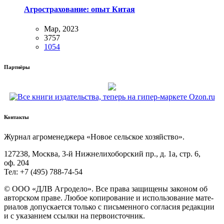
Агрострахование: опыт Китая
Мар, 2023
3757
1054
Партнёры
Контакты
Жур­нал агро­ме­не­дже­ра «Новое сель­ское хозяйство».
127238, Москва, 3‑й Ниж­не­ли­хо­бор­ский пр., д. 1а, стр. 6,
оф. 204
Тел: +7 (495) 788‑74‑54
© ООО «ДЛВ Агро­де­ло». Все пра­ва защи­ще­ны зако­ном об
автор­ском пра­ве. Любое копи­ро­ва­ние и исполь­зо­ва­ние мате­
ри­а­лов допус­ка­ет­ся толь­ко с пись­мен­но­го согла­сия редак­ции
и с ука­за­ни­ем ссыл­ки на первоисточник.