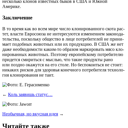
несколь­ко кло­нов извест­ных быков в США и Южной
Америке.
Заключение
В то вре­мя как во всем мире чис­ло кло­ни­ро­ван­но­го ско­та рас­
тет, вла­сти Евро­со­ю­за не инте­ре­су­ют­ся изме­не­ни­ем зако­но­да­
тель­ства, посколь­ку обще­ство в лице потре­би­те­лей не при­ни­
ма­ет подоб­ных живот­ных или их про­дук­цию. В США же нет
даже необ­хо­ди­мо­сти каким‑то обра­зом мар­ки­ро­вать мясо кло­
ни­ро­ван­ных живот­ных. Поэто­му евро­пей­ско­му потре­би­те­лю
при­дет­ся сми­рить­ся с мыс­лью, что такие про­дук­ты рано
или позд­но ока­жут­ся на его сто­ле. Но бес­по­ко­ить­ся не сто­ит:
ника­ких рис­ков для здо­ро­вья конеч­но­го потре­би­те­ля тех­но­ло­
гия кло­ни­ро­ва­ния не таит.
←
Коль заявишь статус…
Необычная, но вкусная идея
→
Читайте также