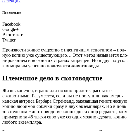
селекция
Поделитьтся
Facebook
Google+
Вконтакте
Twitter
Про­из­ве­сти живое суще­ство с иден­тич­ным гено­ти­пом – пол­
ную копию уже суще­ству­ю­ще­го… Этот метод назы­ва­ет­ся кло­
ни­ро­ва­ни­ем и во мно­гих стра­нах запре­щен. Но в дру­гих угол­
ках мира им успеш­но поль­зу­ют­ся животноводы.
Племенное дело в скотоводстве
Ж
изнь конеч­на, и рано или позд­но при­дет­ся рас­стать­ся
с живот­ны­ми. Разу­ме­ет­ся, если вы не посту­пи­ли как аме­ри­
кан­ская актри­са Бар­ба­ра Стрей­занд, зака­зав­шая гене­ти­че­скую
копию люби­мой собач­ки сра­зу в двух экзем­пля­рах. Но в поль­
зо­ва­тель­ном живот­но­вод­стве кло­ны до сих пор ред­кость, хотя
при­мер­но за 45 тысяч евро уже сего­дня мож­но сде­лать копию
любо­го экземпляра.