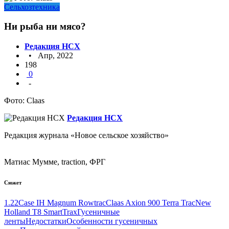
Сельхозтехника
Ни рыба ни мясо?
Редакция НСХ
• Апр, 2022
198
0
-
Фото: Claas
Редакция НСХ
Редакция журнала «Новое сельское хозяйство»
Матиас Мумме, traction, ФРГ
Сюжет
1.22
Case IH Magnum Rowtrac
Claas Axion 900 Terra Trac
New
Holland T8 SmartTrax
Гусеничные
ленты
Недостатки
Особенности гусеничных