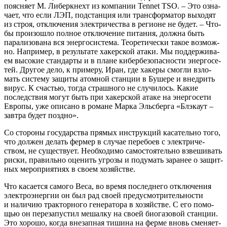
пояс­ня­ет М. Либерк­нехт из ком­па­нии Tennet TSO. – Это озна­
ча­ет, что если ЛЭП, под­стан­ция или транс­фор­ма­тор выхо­дят
из строя, отклю­че­ния элек­три­че­ства в реги­оне не будет. – Что­
бы про­изо­шло пол­ное отклю­че­ние пита­ния, долж­на быть
пара­ли­зо­ва­на вся энер­го­си­сте­ма. Тео­ре­ти­че­ски такое воз­мож­
но. Напри­мер, в резуль­та­те хакер­ской ата­ки. Мы под­дер­жи­ва­
ем высо­кие стан­дар­ты и в плане кибер­без­опас­но­сти энер­го­се­
тей. Дру­гое дело, к при­ме­ру, Иран, где хаке­ры смог­ли взло­
мать систе­му защи­ты атом­ной стан­ции в Буше­ре и внед­рить
вирус. К сча­стью, тогда страш­но­го не слу­чи­лось. Какие
послед­ствия могут быть при хакер­ской ата­ке на энер­го­се­ти
Евро­пы, уже опи­са­но в романе Мар­ка Эль­с­бер­га «Блэка­ут –
зав­тра будет поздно».
Со сто­ро­ны госу­дар­ства пря­мых инструк­ций каса­тель­но того,
что дол­жен делать фер­мер в слу­чае пере­бо­ев с элек­три­че­
ством, не суще­ству­ет. Необ­хо­ди­мо само­сто­я­тель­но взве­ши­вать
рис­ки, пра­виль­но оце­нить угро­зы и поду­мать зара­нее о защит­
ных меро­при­я­ти­ях в сво­ем хозяйстве.
Что каса­ет­ся само­го Веса, во вре­мя послед­не­го отклю­че­ния
элек­тро­энер­гии он был рад сво­ей преду­смот­ри­тель­но­сти
и нали­чию трак­тор­но­го гене­ра­то­ра в хозяй­стве. С его помо­
щью он пере­за­пу­стил мешал­ку на сво­ей био­га­зо­вой стан­ции.
Это хоро­шо, когда вне­зап­ная тиши­на на фер­ме вновь сме­ня­ет­