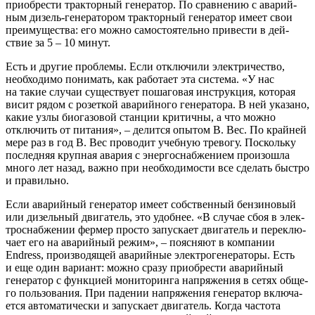
при­об­ре­сти трак­тор­ный гене­ра­тор. По срав­не­нию с ава­рий­
ным дизель-гене­ра­то­ром трак­тор­ный гене­ра­тор име­ет свои
пре­иму­ще­ства: его мож­но само­сто­я­тель­но при­ве­сти в дей­
ствие за 5 – 10 минут.
Есть и дру­гие про­бле­мы. Если отклю­чи­ли элек­три­че­ство,
необ­хо­ди­мо пони­мать, как рабо­та­ет эта систе­ма. «У нас
на такие слу­чаи суще­ству­ет поша­го­вая инструк­ция, кото­рая
висит рядом с розет­кой ава­рий­но­го гене­ра­то­ра. В ней ука­за­но,
какие узлы био­га­зо­вой стан­ции кри­тич­ны, а что мож­но
отклю­чить от пита­ния», – делит­ся опы­том В. Вес. По край­ней
мере раз в год В. Вес про­во­дит учеб­ную тре­во­гу. Посколь­ку
послед­няя круп­ная ава­рия с энер­го­снаб­же­ни­ем про­изо­шла
мно­го лет назад, важ­но при необ­хо­ди­мо­сти все сде­лать быст­ро
и правильно.
Если ава­рий­ный гене­ра­тор име­ет соб­ствен­ный бен­зи­но­вый
или дизель­ный дви­га­тель, это удоб­нее. «В слу­чае сбоя в элек­
тро­снаб­же­нии фер­мер про­сто запус­ка­ет дви­га­тель и пере­клю­
ча­ет его на ава­рий­ный режим», – пояс­ня­ют в ком­па­нии
Endress, про­из­во­дя­щей ава­рий­ные элек­тро­ге­не­ра­то­ры. Есть
и еще один вари­ант: мож­но сра­зу при­об­ре­сти ава­рий­ный
гене­ра­тор с функ­ци­ей мони­то­рин­га напря­же­ния в сетях обще­
го поль­зо­ва­ния. При паде­нии напря­же­ния гене­ра­тор вклю­ча­
ет­ся авто­ма­ти­че­ски и запус­ка­ет дви­га­тель. Когда часто­та