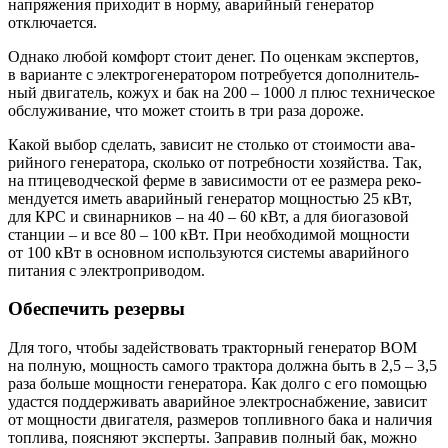
напря­же­ния при­хо­дит в нор­му, ава­рий­ный гене­ра­тор
отключается.
Одна­ко любой ком­форт сто­ит денег. По оцен­кам экс­пер­тов,
в вари­ан­те с элек­тро­ге­не­ра­то­ром потре­бу­ет­ся допол­ни­тель­
ный дви­га­тель, кожух и бак на 200 – 1000 л плюс тех­ни­че­ское
обслу­жи­ва­ние, что может сто­ить в три раза дороже.
Какой выбор сде­лать, зави­сит не столь­ко от сто­и­мо­сти ава­
рий­но­го гене­ра­то­ра, сколь­ко от потреб­но­сти хозяй­ства. Так,
на пти­це­вод­че­ской фер­ме в зави­си­мо­сти от ее раз­ме­ра реко­
мен­ду­ет­ся иметь ава­рий­ный гене­ра­тор мощ­но­стью 25 кВт,
для КРС и сви­нар­ни­ков – на 40 – 60 кВт, а для био­га­зо­вой
стан­ции – и все 80 – 100 кВт. При необ­хо­ди­мой мощ­но­сти
от 100 кВт в основ­ном исполь­зу­ют­ся систе­мы ава­рий­но­го
пита­ния с электроприводом.
Обеспечить резервы
Для того, что­бы задей­ство­вать трак­тор­ный гене­ра­тор ВОМ
на пол­ную, мощ­ность само­го трак­то­ра долж­на быть в 2,5 – 3,5
раза боль­ше мощ­но­сти гене­ра­то­ра. Как дол­го с его помо­щью
удаст­ся под­дер­жи­вать ава­рий­ное элек­тро­снаб­же­ние, зави­сит
от мощ­но­сти дви­га­те­ля, раз­ме­ров топ­лив­но­го бака и нали­чия
топ­ли­ва, пояс­ня­ют экс­пер­ты. Запра­вив пол­ный бак, мож­но