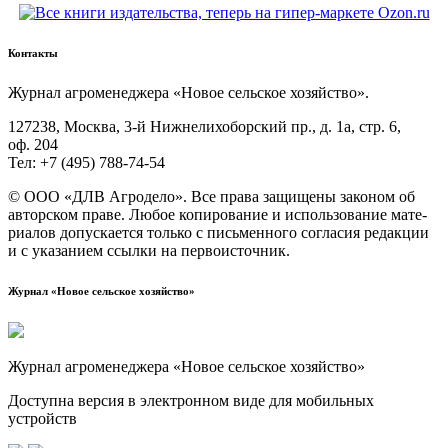
Контакты
Жур­нал агро­ме­не­дже­ра «Новое сель­ское хозяйство».
127238, Москва, 3‑й Ниж­не­ли­хо­бор­ский пр., д. 1а, стр. 6,
оф. 204
Тел: +7 (495) 788‑74‑54
© ООО «ДЛВ Агро­де­ло». Все пра­ва защи­ще­ны зако­ном об
автор­ском пра­ве. Любое копи­ро­ва­ние и исполь­зо­ва­ние мате­
ри­а­лов допус­ка­ет­ся толь­ко с пись­мен­но­го согла­сия редак­ции
и с ука­за­ни­ем ссыл­ки на первоисточник.
Журнал «Новое сельское хозяйство»
Журнал агроменеджера «Новое сельское хозяйство»
Доступна версия в электронном виде для мобильных
устройств