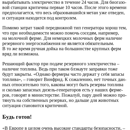
выра­ба­ты­вать элек­три­че­ство в тече­ние 24 часов. Для био­га­зо­
вой стан­ции кри­тич­ны пер­вые 10 часов. После это­го вре­ме­ни
пред­по­ла­га­ет­ся, что весь обра­зо­вав­ший­ся метан уже отве­ден,
и ситу­а­ция нахо­дит­ся под контролем.
Поми­мо затрат такой пере­движ­ной тип гене­ра­то­ра хорош тем,
что при необ­хо­ди­мо­сти мож­но помочь сосе­дям, напри­мер,
на молоч­ной фер­ме. Для немец­ких молоч­ных ферм нали­чие
резерв­но­го энер­го­снаб­же­ния не явля­ет­ся обя­за­тель­ным.
В то же вре­мя руч­ная дой­ка на боль­шин­стве круп­ных ферм
вряд ли возможна.
Реша­ю­щий фак­тор при пода­че резерв­но­го элек­три­че­ства –
нали­чие топ­ли­ва. Ведь при таком блэка­у­те заправ­ки тоже
будут закры­ты. «Одна­ко фер­ме­ры часто дер­жат у себя запа­сы
топ­ли­ва», – гово­рит Вин­фрид. К сожа­ле­нию, нет точ­ных дан­
ных отно­си­тель­но того, како­вы могут быть резер­вы топ­ли­ва
и сколь­ко запас­ных дизель-гене­ра­то­ров есть у наших фер­ме­
ров, гово­рят в мини­стер­стве. Пожа­луй, пару дней мож­но про­
тя­нуть на соб­ствен­ных резер­вах, но даль­ше для живот­ных
ситу­а­ция ста­но­вит­ся критичной.
Будь готов!
«В Евро­пе в целом очень высо­кие стан­дар­ты без­опас­но­сти, –