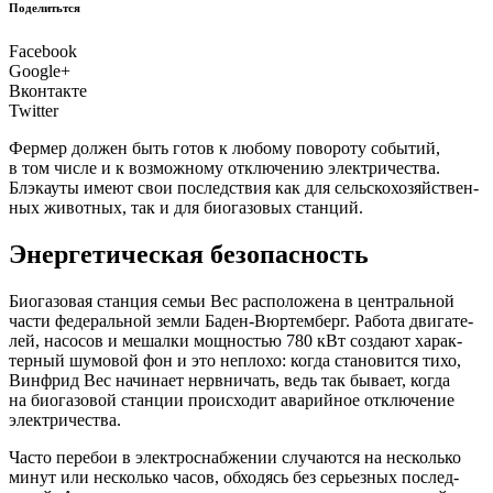
Поделитьтся
Facebook
Google+
Вконтакте
Twitter
Фер­мер дол­жен быть готов к любо­му пово­ро­ту собы­тий,
в том чис­ле и к воз­мож­но­му отклю­че­нию элек­три­че­ства.
Блэка­у­ты име­ют свои послед­ствия как для сель­ско­хо­зяй­ствен­
ных живот­ных, так и для био­га­зо­вых станций.
Энергетическая безопасность
Б
иога­зо­вая стан­ция семьи Вес рас­по­ло­же­на в цен­траль­ной
части феде­раль­ной зем­ли Баден-Вюр­темб­ерг. Рабо­та дви­га­те­
лей, насо­сов и мешал­ки мощ­но­стью 780 кВт созда­ют харак­
тер­ный шумо­вой фон и это непло­хо: когда ста­но­вит­ся тихо,
Вин­фрид Вес начи­на­ет нерв­ни­чать, ведь так быва­ет, когда
на био­га­зо­вой стан­ции про­ис­хо­дит ава­рий­ное отклю­че­ние
электричества.
Часто пере­бои в элек­тро­снаб­же­нии слу­ча­ют­ся на несколь­ко
минут или несколь­ко часов, обхо­дясь без серьез­ных послед­