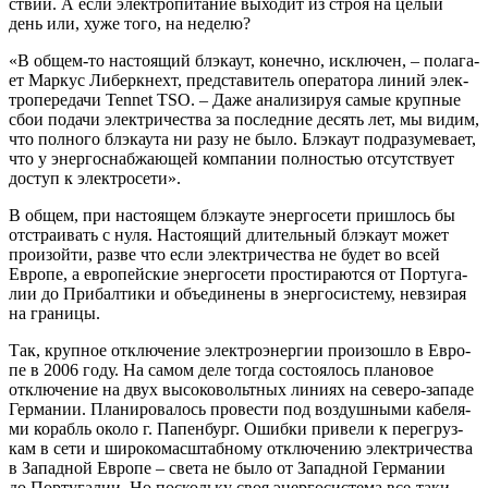
ствий. А если элек­тро­пи­та­ние выхо­дит из строя на целый
день или, хуже того, на неделю?
«В общем-то насто­я­щий блэка­ут, конеч­но, исклю­чен, – пола­га­
ет Мар­кус Либерк­нехт, пред­ста­ви­тель опе­ра­то­ра линий элек­
тро­пе­ре­да­чи Tennet TSO. – Даже ана­ли­зи­руя самые круп­ные
сбои пода­чи элек­три­че­ства за послед­ние десять лет, мы видим,
что пол­но­го блэка­у­та ни разу не было. Блэка­ут под­ра­зу­ме­ва­ет,
что у энер­го­снаб­жа­ю­щей ком­па­нии пол­но­стью отсут­ству­ет
доступ к электросети».
В общем, при насто­я­щем блэка­у­те энер­го­се­ти при­шлось бы
отстра­и­вать с нуля. Насто­я­щий дли­тель­ный блэка­ут может
про­изой­ти, раз­ве что если элек­три­че­ства не будет во всей
Евро­пе, а евро­пей­ские энер­го­се­ти про­сти­ра­ют­ся от Пор­ту­га­
лии до При­бал­ти­ки и объ­еди­не­ны в энер­го­си­сте­му, невзи­рая
на границы.
Так, круп­ное отклю­че­ние элек­тро­энер­гии про­изо­шло в Евро­
пе в 2006 году. На самом деле тогда состо­я­лось пла­но­вое
отклю­че­ние на двух высо­ко­вольт­ных лини­ях на севе­ро-запа­де
Гер­ма­нии. Пла­ни­ро­ва­лось про­ве­сти под воз­душ­ны­ми кабе­ля­
ми корабль око­ло г. Папен­бург. Ошиб­ки при­ве­ли к пере­груз­
кам в сети и широ­ко­мас­штаб­но­му отклю­че­нию элек­три­че­ства
в Запад­ной Евро­пе – све­та не было от Запад­ной Гер­ма­нии
до Пор­ту­га­лии. Но посколь­ку своя энер­го­си­сте­ма все-таки