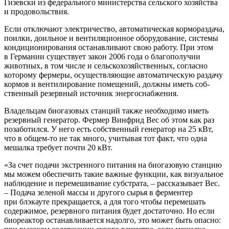
Гизев­ски из феде­раль­но­го мини­стер­ства сель­ско­го хозяй­ства
и продовольствия.
Если отклю­ча­ют элек­три­че­ство, авто­ма­ти­че­ская кор­мо­раз­да­ча,
поил­ки, доиль­ное и вен­ти­ля­ци­он­ное обо­ру­до­ва­ние, систе­мы
кон­ди­ци­о­ни­ро­ва­ния оста­нав­ли­ва­ют свою рабо­ту. При этом
в Гер­ма­нии суще­ству­ет закон 2006 года о бла­го­по­лу­чии
живот­ных, в том чис­ле и сель­ско­хо­зяй­ствен­ных, соглас­но
кото­ро­му фер­ме­ры, осу­ществ­ля­ю­щие авто­ма­ти­че­скую раз­да­чу
кор­мов и вен­ти­ли­ро­ва­ние поме­ще­ний, долж­ны иметь соб­
ствен­ный резерв­ный источ­ник энергоснабжения.
Вла­дель­цам био­га­зо­вых стан­ций так­же необ­хо­ди­мо иметь
резерв­ный гене­ра­тор. Фер­мер Вин­фрид Вес об этом как раз
поза­бо­тил­ся. У него есть соб­ствен­ный гене­ра­тор на 25 кВт,
что в общем-то не так мно­го, учи­ты­вая тот факт, что одна
мешал­ка тре­бу­ет почти 20 кВт.
«За счет пода­чи экс­трен­но­го пита­ния на био­га­зо­вую стан­цию
мы можем обес­пе­чить такие важ­ные функ­ции, как визу­аль­ное
наблю­де­ние и пере­ме­ши­ва­ние суб­стра­та, – рас­ска­зы­ва­ет Вес.
– Пода­ча зеле­ной мас­сы и дру­го­го сырья в фер­мен­тер
при блэка­у­те пре­кра­ща­ет­ся, а для того что­бы пере­ме­шать
содер­жи­мое, резерв­но­го пита­ния будет доста­точ­но. Но если
био­ре­ак­тор оста­нав­ли­ва­ет­ся надол­го, это может быть опас­но: