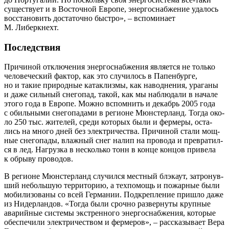
суще­ству­ет и в Восточ­ной Евро­пе, энер­го­снаб­же­ние уда­лось
вос­ста­но­вить доста­точ­но быст­ро», – вспо­ми­на­ет
М. Либеркнехт.
Последствия
При­чи­ной отклю­че­ния энер­го­снаб­же­ния явля­ет­ся не толь­ко
чело­ве­че­ский фак­тор, как это слу­чи­лось в Папен­бур­ге,
но и такие при­род­ные ката­клиз­мы, как навод­не­ния, ура­га­ны
и даже силь­ный сне­го­пад, такой, как мы наблю­да­ли в нача­ле
это­го года в Евро­пе. Мож­но вспом­нить и декабрь 2005 года
с обиль­ны­ми сне­го­па­да­ми в реги­оне Мюн­стер­ланд. Тогда око­
ло 250 тыс. жите­лей, сре­ди кото­рых были и фер­ме­ры, оста­
лись на мно­го дней без элек­три­че­ства. При­чи­ной ста­ли мощ­
ные сне­го­па­ды, влаж­ный снег налип на про­во­да и пре­вра­тил­
ся в лед. Нагруз­ка в несколь­ко тонн в кон­це кон­цов при­ве­ла
к обры­ву проводов.
В реги­оне Мюн­стер­ланд слу­чил­ся мест­ный блэка­ут, затро­нув­
ший неболь­шую тер­ри­то­рию, а тех­по­мощь и пожар­ные были
моби­ли­зо­ва­ны со всей Гер­ма­нии. Под­креп­ле­ние при­шло даже
из Нидер­лан­дов. «Тогда были сроч­но раз­вер­ну­ты круп­ные
ава­рий­ные систе­мы экс­трен­но­го энер­го­снаб­же­ния, кото­рые
обес­пе­чи­ли элек­три­че­ством и фер­ме­ров», – рас­ска­зы­ва­ет Вера