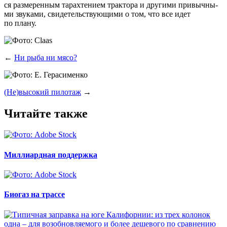
ся раз­ме­рен­ным тарах­те­ни­ем трак­то­ра и дру­ги­ми при­выч­ны­
ми зву­ка­ми, сви­де­тель­ству­ю­щи­ми о том, что все идет
по плану.
←
Ни рыба ни мясо?
(Не)высокий пилотаж
→
Читайте также
Миллиардная поддержка
Биогаз на трассе