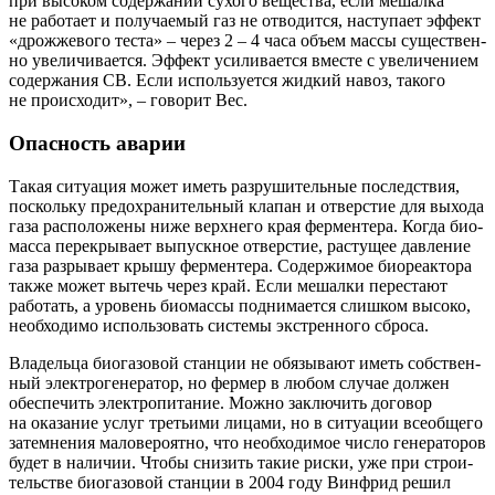
при высо­ком содер­жа­нии сухо­го веще­ства, если мешал­ка
не рабо­та­ет и полу­ча­е­мый газ не отво­дит­ся, насту­па­ет эффект
«дрож­же­во­го теста» – через 2 – 4 часа объ­ем мас­сы суще­ствен­
но уве­ли­чи­ва­ет­ся. Эффект уси­ли­ва­ет­ся вме­сте с уве­ли­че­ни­ем
содер­жа­ния СВ. Если исполь­зу­ет­ся жид­кий навоз, тако­го
не про­ис­хо­дит», – гово­рит Вес.
Опасность аварии
Такая ситу­а­ция может иметь раз­ру­ши­тель­ные послед­ствия,
посколь­ку предо­хра­ни­тель­ный кла­пан и отвер­стие для выхо­да
газа рас­по­ло­же­ны ниже верх­не­го края фер­мен­те­ра. Когда био­
мас­са пере­кры­ва­ет выпуск­ное отвер­стие, рас­ту­щее дав­ле­ние
газа раз­ры­ва­ет кры­шу фер­мен­те­ра. Содер­жи­мое био­ре­ак­то­ра
так­же может вытечь через край. Если мешал­ки пере­ста­ют
рабо­тать, а уро­вень био­мас­сы под­ни­ма­ет­ся слиш­ком высо­ко,
необ­хо­ди­мо исполь­зо­вать систе­мы экс­трен­но­го сброса.
Вла­дель­ца био­га­зо­вой стан­ции не обя­зы­ва­ют иметь соб­ствен­
ный элек­тро­ге­не­ра­тор, но фер­мер в любом слу­чае дол­жен
обес­пе­чить элек­тро­пи­та­ние. Мож­но заклю­чить дого­вор
на ока­за­ние услуг тре­тьи­ми лица­ми, но в ситу­а­ции все­об­ще­го
затем­не­ния мало­ве­ро­ят­но, что необ­хо­ди­мое чис­ло гене­ра­то­ров
будет в нали­чии. Что­бы сни­зить такие рис­ки, уже при стро­и­
тель­стве био­га­зо­вой стан­ции в 2004 году Вин­фрид решил