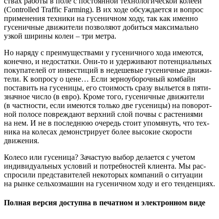
ствах рабо­ты в поле с посто­ян­ной тех­но­ло­ги­че­ской коле­ей
(Controlled Traffic Farming). В их ходе обсуж­да­ет­ся и вопрос
при­ме­не­ния тех­ни­ки на гусе­нич­ном ходу, так как имен­но
гусе­нич­ные дви­жи­те­ли поз­во­ля­ют добить­ся мак­си­маль­но
узкой шири­ны колеи – три метра.
Но наря­ду с пре­иму­ще­ства­ми у гусе­нич­но­го хода име­ют­ся,
конеч­но, и недо­стат­ки. Они-то и удер­жи­ва­ют потен­ци­аль­ных
поку­па­те­лей от инве­сти­ций в неде­ше­вые гусе­нич­ные дви­жи­
те­ли. К вопро­су о цене… Если зер­но­убо­роч­ный ком­байн
поста­вить на гусе­ни­цы, его сто­и­мость сра­зу выльет­ся в пяти­
знач­ное чис­ло (в евро). Кро­ме того, гусе­нич­ные дви­жи­те­ли
(в част­но­сти, если име­ют­ся толь­ко две гусе­ни­цы) на пово­рот­
ной поло­се повре­жда­ют верх­ний слой поч­вы с рас­те­ни­я­ми
на нем. И не в послед­нюю оче­редь сто­ит упо­мя­нуть, что тех­
ни­ка на коле­сах демон­стри­ру­ет более высо­кие ско­ро­сти
движения.
Коле­со или гусе­ни­ца? Зача­стую выбор дела­ет­ся с уче­том
инди­ви­ду­аль­ных усло­вий и потреб­но­стей кли­ен­та. Мы рас­
спро­си­ли пред­ста­ви­те­лей неко­то­рых ком­па­ний о ситу­а­ции
на рын­ке сель­хоз­ма­шин на гусе­нич­ном ходу и его тенденциях.
Полная версия доступна в печатном и электронном виде