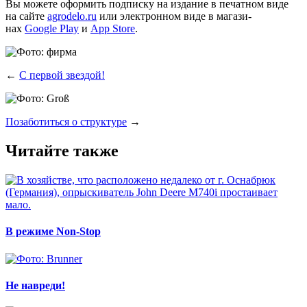
Вы може­те офор­мить под­пис­ку на изда­ние в печат­ном виде
на сай­те
agrodelo.ru
или элек­трон­ном виде в мага­зи­
нах
Google Play
и
App Store
.
←
С первой звездой!
Позаботиться о структуре
→
Читайте также
В режиме Non-Stop
Не навреди!