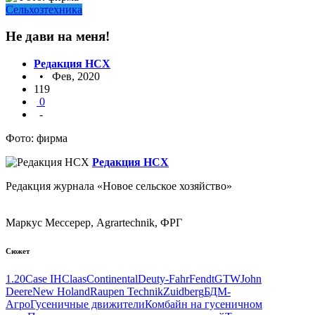
Сельхозтехника
Не дави на меня!
Редакция НСХ
• Фев, 2020
119
0
-
Фото: фирма
Редакция НСХ
Редакция журнала «Новое сельское хозяйство»
Маркус Мессерер, Agrartechnik, ФРГ
Сюжет
1.20
Case IH
Claas
Continental
Deuty-Fahr
Fendt
GTW
John
Deere
New Holand
Raupen Technik
Zuidberg
БДМ-
Агро
Гусеничные движители
Комбайн на гусеничном