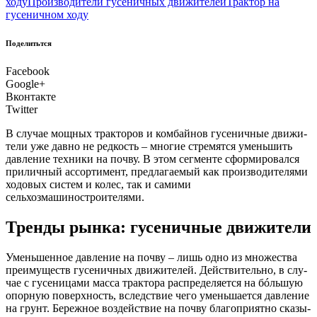
ходу
Производители гусеничных движителей
Трактор на
гусеничном ходу
Поделитьтся
Facebook
Google+
Вконтакте
Twitter
В слу­чае мощ­ных трак­то­ров и ком­бай­нов гусе­нич­ные дви­жи­
те­ли уже дав­но не ред­кость – мно­гие стре­мят­ся умень­шить
дав­ле­ние тех­ни­ки на поч­ву. В этом сег­мен­те сфор­ми­ро­вал­ся
при­лич­ный ассор­ти­мент, пред­ла­га­е­мый как про­из­во­ди­те­ля­ми
ходо­вых систем и колес, так и сами­ми
сельхозмашиностроителями.
Тренды рынка: гусеничные движители
У
мень­шен­ное дав­ле­ние на поч­ву – лишь одно из мно­же­ства
пре­иму­ществ гусе­нич­ных дви­жи­те­лей. Дей­стви­тель­но, в слу­
чае с гусе­ни­ца­ми мас­са трак­то­ра рас­пре­де­ля­ет­ся на бóль­шую
опор­ную поверх­ность, вслед­ствие чего умень­ша­ет­ся дав­ле­ние
на грунт. Береж­ное воз­дей­ствие на поч­ву бла­го­при­ят­но ска­зы­