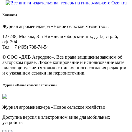
Контакты
Жур­нал агро­ме­не­дже­ра «Новое сель­ское хозяйство».
127238, Москва, 3‑й Ниж­не­ли­хо­бор­ский пр., д. 1а, стр. 6,
оф. 204
Тел: +7 (495) 788‑74‑54
© ООО «ДЛВ Агро­де­ло». Все пра­ва защи­ще­ны зако­ном об
автор­ском пра­ве. Любое копи­ро­ва­ние и исполь­зо­ва­ние мате­
ри­а­лов допус­ка­ет­ся толь­ко с пись­мен­но­го согла­сия редак­ции
и с ука­за­ни­ем ссыл­ки на первоисточник.
Журнал «Новое сельское хозяйство»
Журнал агроменеджера «Новое сельское хозяйство»
Доступна версия в электронном виде для мобильных
устройств