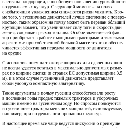
ва­ет­ся на пло­до­ро­дии, спо­соб­ству­ет повы­ше­нию уро­жай­но­сти
воз­де­лы­ва­е­мых куль­тур. Сле­ду­ю­щий момент – на полях
с избы­точ­ным увлаж­не­ни­ем сни­жа­ют­ся рис­ки увяз­нуть. Кро­
ме того, у гусе­нич­ных дви­жи­те­лей луч­ше сцеп­ле­ние с поверх­
но­стью, таким обра­зом на поч­ву может быть пере­дан бóль­ший
кру­тя­щий момент, что уве­ли­чи­ва­ет силу тяги и ско­рость дви­
же­ния, сокра­ща­ет рас­ход топ­ли­ва. Осо­бое зна­че­ние сей фак­
тор при­об­ре­та­ет в рабо­те с мощ­ны­ми трак­то­ра­ми и тяже­лы­ми
агре­га­та­ми: при соб­ствен­ной боль­шой мас­се тех­ни­ки обес­пе­
чи­ва­ет­ся эффек­тив­ная пере­да­ча мощ­но­сти от дви­га­те­ля
на орудие.
С исполь­зо­ва­ни­ем на трак­то­ре широ­ких или сдво­ен­ных шин
не все­гда уда­ет­ся остать­ся в мак­си­маль­но допу­сти­мых раз­ме­
рах по ширине сцеп­ки (в стра­нах ЕС допу­сти­мая шири­на 3,5
м), и в этом слу­чае гусе­нич­ный дви­жи­тель пред­став­ля­ет
собой удоб­ную ком­пакт­ную альтернативу.
Такие аргу­мен­ты в поль­зу гусе­ниц спо­соб­ство­ва­ли росту
в послед­ние годы про­даж тяже­лых трак­то­ров и убо­роч­ных
машин имен­но на гусе­нич­ном ходу. Но спро­сом поль­зу­ют­ся
и гусе­нич­ные трак­то­ры мень­ших мощ­но­стей, исполь­зу­е­мые,
напри­мер, при воз­де­лы­ва­нии про­паш­ных культур.
В насто­я­щее вре­мя все чаще ведут­ся дис­кус­сии о пре­иму­ще­