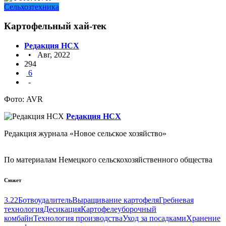
Сельхозтехника
Картофельный хай-тек
Редакция НСХ
• Авг, 2022
294
6
-
Фото: AVR
Редакция НСХ
Редакция журнала «Новое сельское хозяйство»
По материалам Немецкого сельскохозяйственного общества
Сюжет
3.22
Ботвоудалитель
Выращивание картофеля
Гребневая
технология
Десикация
Картофелеуборочный
комбайн
Технология производства
Уход за посадками
Хранение