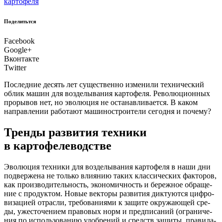
картофеля
Поделитьтся
Facebook
Google+
Вконтакте
Twitter
Послед­ние десять лет суще­ствен­но изме­ни­ли тех­ни­че­ский
облик машин для воз­де­лы­ва­ния кар­то­фе­ля. Рево­лю­ци­он­ных
про­ры­вов нет, но эво­лю­ция не оста­нав­ли­ва­ет­ся. В каком
направ­ле­нии рабо­та­ют маши­но­стро­и­те­ли сего­дня и почему?
Тренды развития техники
в картофелеводстве
Э
волю­ция тех­ни­ки для воз­де­лы­ва­ния кар­то­фе­ля в наши дни
под­вер­же­на не толь­ко вли­я­нию таких клас­си­че­ских фак­то­ров,
как про­из­во­ди­тель­ность, эко­но­мич­ность и береж­ное обра­ще­
ние с про­дук­том. Новые век­то­ры раз­ви­тия дик­ту­ют­ся циф­ро­
ви­за­ци­ей отрас­ли, тре­бо­ва­ни­я­ми к защи­те окру­жа­ю­щей сре­
ды, уже­сто­че­ни­ем пра­во­вых норм и пред­пи­са­ний (огра­ни­че­
ния по исполь­зо­ва­нию удоб­ре­ний и средств защи­ты, пра­ви­ла­