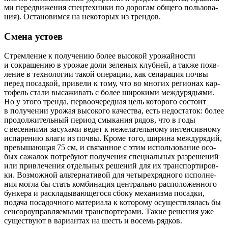
ми пере­дви­же­ния спец­тех­ни­ки по доро­гам обще­го поль­зо­ва­
ния). Оста­но­вим­ся на неко­то­рых из трендов.
Смена устоев
Стрем­ле­ние к полу­че­нию более высо­кой уро­жай­но­сти
и сокра­ще­нию в уро­жае доли зеле­ных клуб­ней, а так­же появ­
ле­ние в тех­но­ло­гии такой опе­ра­ции, как сепа­ра­ция поч­вы
перед посад­кой, при­ве­ли к тому, что во мно­гих реги­о­нах кар­
то­фель ста­ли выса­жи­вать с более широ­ки­ми меж­ду­ря­дья­ми.
Но у это­го трен­да, пер­во­оче­ред­ная цель кото­ро­го состо­ит
в полу­че­нии уро­жая высо­ко­го каче­ства, есть недо­ста­ток: более
про­дол­жи­тель­ный пери­од смы­ка­ния рядов, что в годы
с весен­ни­ми засу­ха­ми ведет к неже­ла­тель­но­му интен­сив­но­му
испа­ре­нию вла­ги из поч­вы. Кро­ме того, шири­на меж­ду­ря­дий,
пре­вы­ша­ю­щая 75 см, и свя­зан­ное с этим исполь­зо­ва­ние осо­
бых сажа­лок потре­бу­ют полу­че­ния спе­ци­аль­ных раз­ре­ше­ний
или при­вле­че­ния отдель­ных реше­ний для их транс­пор­ти­ров­
ки. Воз­мож­ной аль­тер­на­ти­вой для четы­рех­ряд­но­го испол­не­
ния мог­ла бы стать ком­би­на­ция цен­траль­но рас­по­ло­жен­но­го
бун­ке­ра и рас­кла­ды­ва­ю­ще­го­ся сбо­ку меха­низ­ма посад­ки,
пода­ча поса­доч­но­го мате­ри­а­ла к кото­ро­му осу­ществ­ля­лась бы
сен­со­ро­управ­ля­е­мы­ми транс­пор­те­ра­ми. Такие реше­ния уже
суще­ству­ют в вари­ан­тах на шесть и восемь рядков.