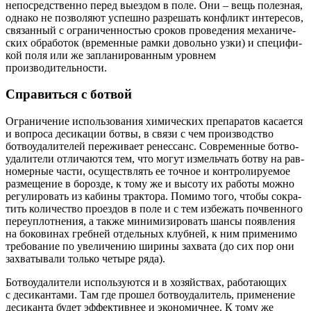
непо­сред­ствен­но перед выез­дом в поле. Они – вещь полез­ная,
одна­ко не поз­во­ля­ют успеш­но раз­ре­шать кон­фликт инте­ре­сов,
свя­зан­ный с огра­ни­чен­но­стью сро­ков про­ве­де­ния меха­ни­че­
ских обра­бо­ток (вре­мен­ные рам­ки доволь­но узки) и спе­ци­фи­
кой поля или же запла­ни­ро­ван­ным уров­нем
производительности.
Справиться с ботвой
Огра­ни­че­ние исполь­зо­ва­ния хими­че­ских пре­па­ра­тов каса­ет­ся
и вопро­са деси­ка­ции бот­вы, в свя­зи с чем про­из­вод­ство
ботво­уда­ли­те­лей пере­жи­ва­ет ренес­санс. Совре­мен­ные ботво­
уда­ли­те­ли отли­ча­ют­ся тем, что могут измель­чать ботву на рав­
но­мер­ные части, осу­ществ­лять ее точ­ное и кон­тро­ли­ру­е­мое
раз­ме­ще­ние в бороз­де, к тому же и высо­ту их рабо­ты мож­но
регу­ли­ро­вать из каби­ны трак­то­ра. Поми­мо того, что­бы сокра­
тить коли­че­ство про­ез­дов в поле и с тем избе­жать поч­вен­но­го
пере­уп­лот­не­ния, а так­же мини­ми­зи­ро­вать шан­сы появ­ле­ния
на боко­ви­нах греб­ней отдель­ных клуб­ней, к ним при­ме­ни­мо
тре­бо­ва­ние по уве­ли­че­нию шири­ны захва­та (до сих пор они
захва­ты­ва­ли толь­ко четы­ре ряда).
Ботво­уда­ли­те­ли исполь­зу­ют­ся и в хозяй­ствах, рабо­та­ю­щих
с деси­кан­та­ми. Там где про­шел ботво­уда­ли­тель, при­ме­не­ние
деси­кан­та будет эффек­тив­нее и эко­но­мич­нее. К тому же