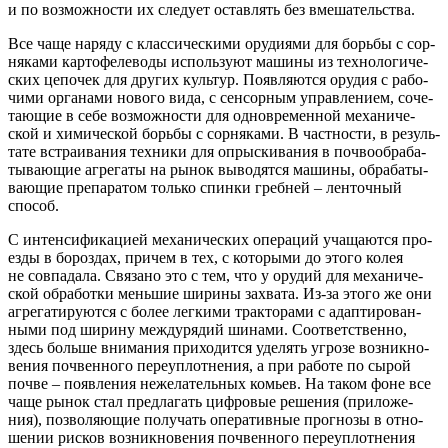
и по воз­мож­но­сти их сле­ду­ет остав­лять без вмешательства.
Все чаще наря­ду с клас­си­че­ски­ми ору­ди­я­ми для борь­бы с сор­
ня­ка­ми кар­то­фе­ле­во­ды исполь­зу­ют маши­ны из тех­но­ло­ги­че­
ских цепо­чек для дру­гих куль­тур. Появ­ля­ют­ся ору­дия с рабо­
чи­ми орга­на­ми ново­го вида, с сен­сор­ным управ­ле­ни­ем, соче­
та­ю­щие в себе воз­мож­но­сти для одно­вре­мен­ной меха­ни­че­
ской и хими­че­ской борь­бы с сор­ня­ка­ми. В част­но­сти, в резуль­
та­те встра­и­ва­ния тех­ни­ки для опрыс­ки­ва­ния в поч­во­об­ра­ба­
ты­ва­ю­щие агре­га­ты на рынок выво­дят­ся маши­ны, обра­ба­ты­
ва­ю­щие пре­па­ра­том толь­ко спин­ки греб­ней – лен­точ­ный
способ.
С интен­си­фи­ка­ци­ей меха­ни­че­ских опе­ра­ций уча­ща­ют­ся про­
ез­ды в бороз­дах, при­чем в тех, с кото­ры­ми до это­го колея
не сов­па­да­ла. Свя­за­но это с тем, что у ору­дий для меха­ни­че­
ской обра­бот­ки мень­шие шири­ны захва­та. Из-за это­го же они
агре­га­ти­ру­ют­ся с более лег­ки­ми трак­то­ра­ми с адап­ти­ро­ван­
ны­ми под шири­ну меж­ду­ря­дий шина­ми. Соот­вет­ствен­но,
здесь боль­ше вни­ма­ния при­хо­дит­ся уде­лять угро­зе воз­ник­но­
ве­ния поч­вен­но­го пере­уп­лот­не­ния, а при рабо­те по сырой
поч­ве – появ­ле­ния неже­ла­тель­ных комьев. На таком фоне все
чаще рынок стал пред­ла­гать циф­ро­вые реше­ния (при­ло­же­
ния), поз­во­ля­ю­щие полу­чать опе­ра­тив­ные про­гно­зы в отно­
ше­нии рис­ков воз­ник­но­ве­ния поч­вен­но­го пере­уп­лот­не­ния