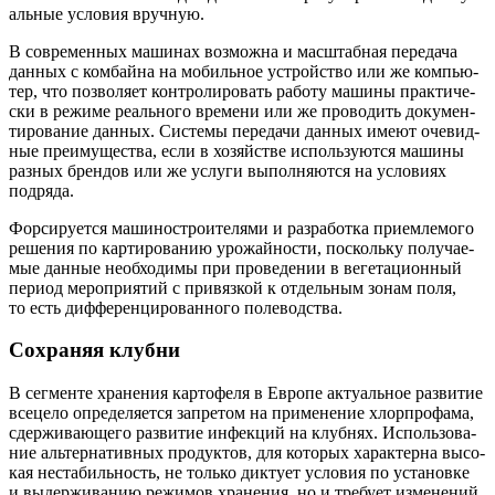
аль­ные усло­вия вручную.
В совре­мен­ных маши­нах воз­мож­на и мас­штаб­ная пере­да­ча
дан­ных с ком­бай­на на мобиль­ное устрой­ство или же ком­пью­
тер, что поз­во­ля­ет кон­тро­ли­ро­вать рабо­ту маши­ны прак­ти­че­
ски в режи­ме реаль­но­го вре­ме­ни или же про­во­дить доку­мен­
ти­ро­ва­ние дан­ных. Систе­мы пере­да­чи дан­ных име­ют оче­вид­
ные пре­иму­ще­ства, если в хозяй­стве исполь­зу­ют­ся маши­ны
раз­ных брен­дов или же услу­ги выпол­ня­ют­ся на усло­ви­ях
подряда.
Фор­си­ру­ет­ся маши­но­стро­и­те­ля­ми и раз­ра­бот­ка при­ем­ле­мо­го
реше­ния по кар­ти­ро­ва­нию уро­жай­но­сти, посколь­ку полу­ча­е­
мые дан­ные необ­хо­ди­мы при про­ве­де­нии в веге­та­ци­он­ный
пери­од меро­при­я­тий с при­вяз­кой к отдель­ным зонам поля,
то есть диф­фе­рен­ци­ро­ван­но­го полеводства.
Сохраняя клубни
В сег­мен­те хра­не­ния кар­то­фе­ля в Евро­пе акту­аль­ное раз­ви­тие
все­це­ло опре­де­ля­ет­ся запре­том на при­ме­не­ние хлор­про­фа­ма,
сдер­жи­ва­ю­ще­го раз­ви­тие инфек­ций на клуб­нях. Исполь­зо­ва­
ние аль­тер­на­тив­ных про­дук­тов, для кото­рых харак­тер­на высо­
кая неста­биль­ность, не толь­ко дик­ту­ет усло­вия по уста­нов­ке
и выдер­жи­ва­нию режи­мов хра­не­ния, но и тре­бу­ет изме­не­ний