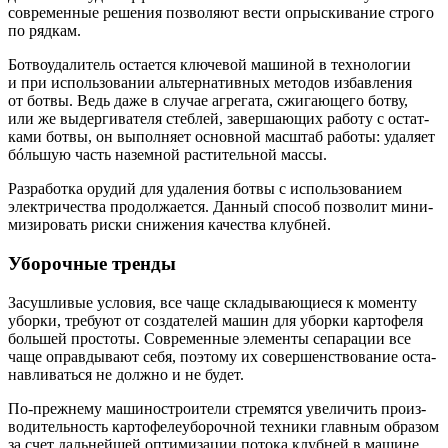
совре­мен­ные реше­ния поз­во­ля­ют вести опрыс­ки­ва­ние стро­го
по рядкам.
Ботво­уда­ли­тель оста­ет­ся клю­че­вой маши­ной в тех­но­ло­гии
и при исполь­зо­ва­нии аль­тер­на­тив­ных мето­дов избав­ле­ния
от бот­вы. Ведь даже в слу­чае агре­га­та, сжи­га­ю­ще­го ботву,
или же выдер­ги­ва­те­ля стеб­лей, завер­ша­ю­щих рабо­ту с остат­
ка­ми бот­вы, он выпол­ня­ет основ­ной мас­штаб рабо­ты: уда­ля­ет
бóль­шую часть назем­ной рас­ти­тель­ной массы.
Раз­ра­бот­ка ору­дий для уда­ле­ния бот­вы с исполь­зо­ва­ни­ем
элек­три­че­ства про­дол­жа­ет­ся. Дан­ный спо­соб поз­во­лит мини­
ми­зи­ро­вать рис­ки сни­же­ния каче­ства клубней.
Уборочные тренды
Засуш­ли­вые усло­вия, все чаще скла­ды­ва­ю­щи­е­ся к момен­ту
убор­ки, тре­бу­ют от созда­те­лей машин для убор­ки кар­то­фе­ля
боль­шей про­сто­ты. Совре­мен­ные эле­мен­ты сепа­ра­ции все
чаще оправ­ды­ва­ют себя, поэто­му их совер­шен­ство­ва­ние оста­
нав­ли­вать­ся не долж­но и не будет.
По-преж­не­му маши­но­стро­и­те­ли стре­мят­ся уве­ли­чить про­из­
во­ди­тель­ность кар­то­фе­ле­убо­роч­ной тех­ни­ки глав­ным обра­зом
за счет даль­ней­шей опти­ми­за­ции пото­ка клуб­ней в машине.