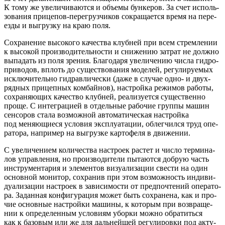
К тому же уве­ли­чи­ва­ют­ся и объ­е­мы бун­ке­ров. За счет исполь­
зо­ва­ния при­це­пов-пере­груз­чи­ков сокра­ща­ет­ся вре­мя на пере­
ез­ды и выгруз­ку на краю поля.
Сохра­не­ние высо­ко­го каче­ства клуб­ней при всем стрем­ле­нии
к высо­кой про­из­во­ди­тель­но­сти и сни­же­нию затрат не долж­но
выпа­дать из поля зре­ния. Бла­го­да­ря уве­ли­че­нию чис­ла гид­ро­
при­во­дов, вплоть до суще­ство­ва­ния моде­лей, регу­ли­ру­е­мых
исклю­чи­тель­но гид­рав­ли­че­ски (даже в слу­чае одно- и двух­
ряд­ных при­цеп­ных ком­бай­нов), настрой­ка режи­мов рабо­ты,
сохра­ня­ю­щих каче­ство клуб­ней, реа­ли­зу­ет­ся суще­ствен­но
про­ще. С инте­гра­ци­ей в отдель­ные рабо­чие груп­пы машин
сен­со­ров ста­ла воз­мож­ной авто­ма­ти­че­ская настрой­ка
под меня­ю­щи­е­ся усло­вия экс­плу­а­та­ции, облег­чил­ся труд опе­
ра­то­ра, напри­мер на выгруз­ке кар­то­фе­ля в движении.
С уве­ли­че­ни­ем коли­че­ства настро­ек рас­тет и чис­ло тер­ми­на­
лов управ­ле­ния, но про­из­во­ди­те­ли пыта­ют­ся доб­рую часть
инстру­мен­та­рия и эле­мен­тов визу­а­ли­за­ции све­сти на один
основ­ной мони­тор, сохра­нив при этом воз­мож­ность инди­ви­
ду­а­ли­за­ции настро­ек в зави­си­мо­сти от пред­по­чте­ний опе­ра­то­
ра. Задан­ная кон­фи­гу­ра­ция может быть сохра­не­на, как и про­
чие основ­ные настрой­ки маши­ны, к кото­рым при воз­вра­ще­
нии к опре­де­лен­ным усло­ви­ям убор­ки мож­но обра­тить­ся
как к базо­вым или же для даль­ней­шей регу­ли­ров­ки под акту­