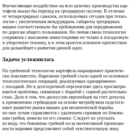
Впе­чат­ля­ю­щее воз­дей­ствие на всю цепоч­ку про­из­вод­ства кар­
то­фе­ля ока­зал бы пере­ход на трех­ряд­ную систе­му. В отли­чие
от четы­рех­ряд­ных сажа­лок, исполь­зу­е­мых сего­дня при тех­но­
ло­гии с уве­ли­чен­ным меж­ду­ря­дьем, габа­ри­ты трех­ряд­ных
машин соот­вет­ство­ва­ли бы тре­бо­ва­ни­ям для пере­дви­же­ния
по доро­гам обще­го поль­зо­ва­ния. Но любая сме­на тех­но­ло­гии
сопря­же­на с высо­ки­ми инве­сти­ци­я­ми не толь­ко в поса­доч­ную
и убо­роч­ную тех­ни­ку, и в этом кро­ет­ся основ­ное пре­пят­ствие
для даль­ней­ше­го раз­ви­тия дан­ной идеи.
Задача усложнилась
По греб­не­вой тех­но­ло­гии кар­то­фель выра­щи­ва­ют прак­ти­че­
ски повсе­мест­но. Наре­за­ние греб­ней ста­ло одной из основ­ных
тех­но­ло­ги­че­ских опе­ра­ций, реа­ли­зу­е­мых одно­вре­мен­но
с посад­кой. Но в дол­го­сроч­ной пер­спек­ти­ве здесь про­смат­ри­
ва­ют­ся про­бле­мы, свя­зан­ные с борь­бой с сор­ной рас­ти­тель­но­
стью. Дело в том, что дис­кус­сии евро­пей­цев на счет допус­ка
к при­ме­не­нию гер­би­ци­дов на осно­ве мет­ри­бу­зи­на под­сте­ги­
ва­ют раз­ви­тие рын­ка машин для меха­ни­че­ской борь­бы,
но они луч­ше справ­ля­ют­ся с уда­ле­ни­ем сор­ня­ков по боко­ви­
нам греб­ня, неже­ли по его спин­ке. Сле­ду­ет не упус­кать
из виду, что боко­ви­ны греб­ней из-за интен­сив­ной про­ни­зан­
но­сти кор­ня­ми пред­став­ля­ют собой чув­стви­тель­ную зону,