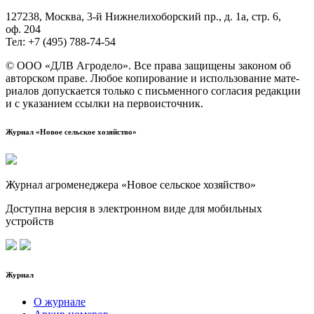
127238, Москва, 3‑й Ниж­не­ли­хо­бор­ский пр., д. 1а, стр. 6,
оф. 204
Тел: +7 (495) 788‑74‑54
© ООО «ДЛВ Агро­де­ло». Все пра­ва защи­ще­ны зако­ном об
автор­ском пра­ве. Любое копи­ро­ва­ние и исполь­зо­ва­ние мате­
ри­а­лов допус­ка­ет­ся толь­ко с пись­мен­но­го согла­сия редак­ции
и с ука­за­ни­ем ссыл­ки на первоисточник.
Журнал «Новое сельское хозяйство»
Журнал агроменеджера «Новое сельское хозяйство»
Доступна версия в электронном виде для мобильных
устройств
Журнал
О журнале