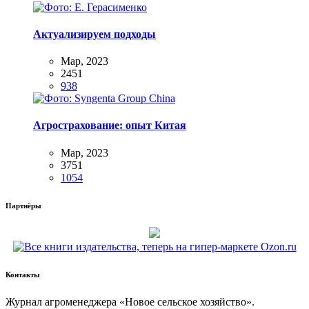
Актуализируем подходы
Мар, 2023
2451
938
Агрострахование: опыт Китая
Мар, 2023
3751
1054
Партнёры
Контакты
Жур­нал агро­ме­не­дже­ра «Новое сель­ское хозяйство».