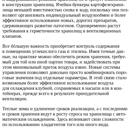
в кон­струк­ции хра­ни­лищ. Ячей­ки-бун­ке­ры кар­то­фе­ле­хра­ни­
ли­ща мень­шей вме­сти­мо­стью сно­ва в ходу, посколь­ку они поз­
во­ля­ют орга­ни­зо­вать инди­ви­ду­аль­ный воз­ду­хо­об­мен и более
эффек­тив­ное исполь­зо­ва­ние новых, доро­гих пре­па­ра­тов,
сдер­жи­ва­ю­щих раз­ви­тие пато­ге­нов. Одно­вре­мен­но рас­тут
тре­бо­ва­ния к гер­ме­тич­но­сти хра­ни­лищ и вен­ти­ля­ци­он­ных
клапанов.
Все бóль­шую важ­ность при­об­ре­та­ет кон­троль содер­жа­ния
в поме­ще­ни­ях угле­кис­ло­го газа и эти­ле­на. Имея точ­ные дан­
ные, на прак­ти­ке мож­но обес­пе­чить режим хра­не­ния, тре­бу­е­
мый для той или иной пар­тии това­ра, и задей­ство­вать при
этом мини­маль­ный при­ток воз­ду­ха извне. Новые систе­мы
управ­ле­ния поз­во­ля­ют доволь­но про­сто ком­би­ни­ро­вать поро­
го­вые зна­че­ния под отдель­ные пара­мет­ры. В этой свя­зи ста­ло
воз­мож­ным более эффек­тив­ное исполь­зо­ва­ние воз­ду­ха
для охла­жде­ния клуб­ней, сохра­ня­е­мых в насы­пи или в кон­
тей­не­рах, преж­де все­го в резуль­та­те при­ну­ди­тель­ной
вентиляции.
Теп­лые зимы и удли­не­ние сро­ков реа­ли­за­ции, а с послед­ни­ми
и сро­ков хра­не­ния ведут к росту спро­са на хра­ни­ли­ща с авто­
ма­ти­че­ским охла­жде­ни­ем. Здесь воз­ни­ка­ют свои слож­но­сти
по исполь­зо­ва­нию хлад­аген­тов того или ино­го вида.