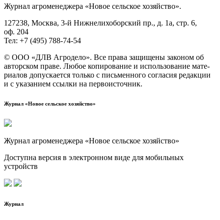
Жур­нал агро­ме­не­дже­ра «Новое сель­ское хозяйство».
127238, Москва, 3‑й Ниж­не­ли­хо­бор­ский пр., д. 1а, стр. 6,
оф. 204
Тел: +7 (495) 788‑74‑54
© ООО «ДЛВ Агро­де­ло». Все пра­ва защи­ще­ны зако­ном об
автор­ском пра­ве. Любое копи­ро­ва­ние и исполь­зо­ва­ние мате­
ри­а­лов допус­ка­ет­ся толь­ко с пись­мен­но­го согла­сия редак­ции
и с ука­за­ни­ем ссыл­ки на первоисточник.
Журнал «Новое сельское хозяйство»
Журнал агроменеджера «Новое сельское хозяйство»
Доступна версия в электронном виде для мобильных
устройств
Журнал