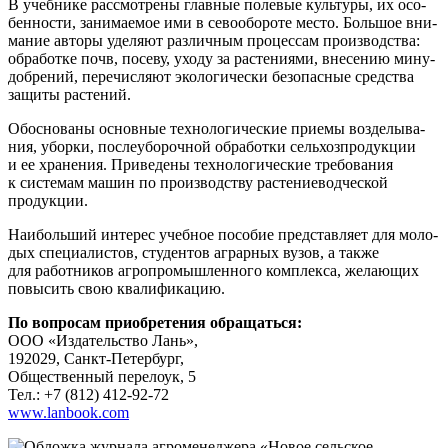
В учеб­ни­ке рас­смот­ре­ны глав­ные поле­вые куль­ту­ры, их осо­
бен­но­сти, зани­ма­е­мое ими в сево­обо­ро­те место. Боль­шое вни­
ма­ние авто­ры уде­ля­ют раз­лич­ным про­цес­сам про­из­вод­ства:
обра­бот­ке почв, посе­ву, ухо­ду за рас­те­ни­я­ми, вне­се­нию мину­
доб­ре­ний, пере­чис­ля­ют эко­ло­ги­че­ски без­опас­ные сред­ства
защи­ты растений.
Обос­но­ва­ны основ­ные технологи­ческие при­е­мы воз­де­лы­ва­
ния, убор­ки, после­убо­роч­ной обра­бот­ки сель­хоз­про­дук­ции
и ее хра­не­ния. При­ве­де­ны тех­но­ло­ги­че­ские тре­бо­ва­ния
к систе­мам машин по про­из­вод­ству растениеводчес­кой
продукции.
Наи­боль­ший инте­рес учеб­ное посо­бие пред­став­ля­ет для моло­
дых спе­ци­а­ли­стов, сту­ден­тов аграр­ных вузов, а так­же
для работ­ни­ков агро­про­мыш­лен­но­го ком­плек­са, жела­ю­щих
повы­сить свою квалификацию.
По вопро­сам при­об­ре­те­ния обращаться:
ООО «Изда­тель­ство Лань»,
192029, Санкт-Петербург,
Обще­ствен­ный пере­ло­ук, 5
Тел.: +7 (812) 412-92-72
www.lanbook.com