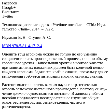
Facebook
Google+
Вконтакте
Twitter
Тех­но­ло­гия рас­те­ние­вод­ства: Учеб­ное посо­бие. – СПб.: Изда­
тель­ство «Лань», 2014. – 592 с.
Наум­кин В. Н., Сту­пин А. С.
ISBN 978‑5‑8114‑1712‑4
Оце­нить труд агро­но­ма мож­но не толь­ко по его уме­нию
cовер­шен­ство­вать про­из­вод­ствен­ный про­цесс, но и по объ­е­му
собран­но­го уро­жая. Наи­боль­ший уро­жай высо­ко­го каче­ства
при мини­маль­ных вло­же­ни­ях дол­жен быть конеч­ной целью
каж­до­го агро­но­ма. Зада­ча эта крайне слож­на, посколь­ку для ее
выпол­не­ния тре­бу­ет­ся инте­гра­ция мно­гих науч­ных знаний.
Рас­те­ние­вод­ство – очень важ­ная нау­ка и стра­те­ги­че­ская
отрасль сель­ско­хо­зяй­ствен­но­го про­из­вод­ства, поэто­му ее изу­
че­ние долж­но осу­ществ­лять­ся поэтап­но. В дан­ном учеб­ном
посо­бии пред­ла­га­ет­ся после­до­ва­тель­ное изу­че­ние общих
основ рас­те­ние­вод­ства, семе­но­ве­де­ния, част­но­го
растениеводства.