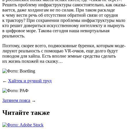
Решить про­бле­му инфра­струк­ту­ры само­сто­я­тель­но, как ока­зы­
ва­ет­ся, даже хол­дин­гам не по силам. При таком рас­кла­де
к чему вести речь об отсут­ствии обрат­ной свя­зи от ору­дия
к трак­то­ру? При сохра­не­нии про­бле­мы инфра­струк­ту­ры мало
кто решит дове­рить­ся искус­ствен­но­му интел­лек­ту и ныр­нуть
в циф­ро­вое море. Тако­ва сего­дня наша невир­ту­аль­ная
реальность.
Поэто­му, ско­рее все­го, под­мос­ков­ные бурен­ки, кото­рым моде­
ли­ру­ют реаль­ность с помо­щью VR-очков, еще дол­го будут
пово­дом для хай­па. Есть вполне зем­ные сред­ства сде­лать
их жизнь похо­жей на сказку…
←
Хайтек и ручной труд
Затянем пояса
→
Читайте также