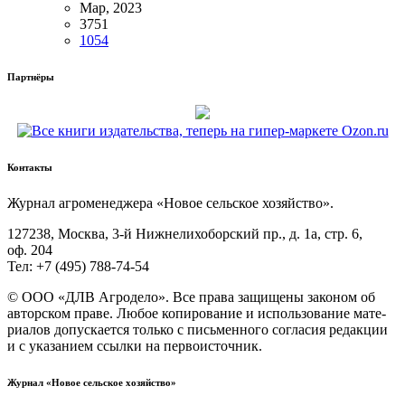
Мар, 2023
3751
1054
Партнёры
Контакты
Жур­нал агро­ме­не­дже­ра «Новое сель­ское хозяйство».
127238, Москва, 3‑й Ниж­не­ли­хо­бор­ский пр., д. 1а, стр. 6,
оф. 204
Тел: +7 (495) 788‑74‑54
© ООО «ДЛВ Агро­де­ло». Все пра­ва защи­ще­ны зако­ном об
автор­ском пра­ве. Любое копи­ро­ва­ние и исполь­зо­ва­ние мате­
ри­а­лов допус­ка­ет­ся толь­ко с пись­мен­но­го согла­сия редак­ции
и с ука­за­ни­ем ссыл­ки на первоисточник.
Журнал «Новое сельское хозяйство»