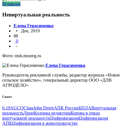
Редакция
Невиртуальная реальность
Елена Герасименко
• Дек, 2019
88
0
-
Фото: msh.mosreg.ru
Елена Герасименко
Руководитель рекламной службы, редактор журнала «Новое
сельское хозяйство», генеральный директор OOO «ДЛВ
АГРОДЕЛО»
Сюжет
6.19
AGCO
Claas
John Deere
АПК России
БПЛА
Виртуальная
реальность
Дрон
Колонка редактора
Корова в очках
виртуальной реальности
Цифровизация
Цифровизация
АПК
Цифровизация в животноводстве