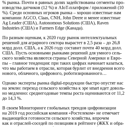
% рын­ка. Почти в рав­ных долях задей­ство­ва­ны сег­мен­ты про­
из­вод­ства дат­чи­ков (12 %) и AIoT-плат­форм / при­ло­же­ний (10
%). Сре­ди основ­ных игро­ков рын­ка – хоро­шо извест­ные нам
ком­па­нии AGCO, Claas, CNH, John Deere и менее извест­ные
Ag Leader (США), Autonomous Solutions (США), Raven
Industries (США) и Farmers Edge (Кана­да).
По раз­ным оцен­кам, к 2020 году рынок интел­лек­ту­аль­ных
реше­ний для аграр­но­го сек­то­ра вырас­тет в 2,5 раза – до 26,8
млрд долл. США, а к 2026 году соста­вит почти 40 млрд долл.
США. Пусть основ­ны­ми рын­ка­ми реше­ний для умно­го сель­
ско­го хозяй­ства явля­ют­ся стра­ны Север­ной Аме­ри­ки и Евро­
пы – глав­ное тен­ден­ция: при таких циф­рах начи­на­ет казать­ся,
что мы рабо­та­ем в отрас­ли, кото­рая бур­лит от внед­ре­ния все­го
ново­го, облач­но­го, циф­ро­во­го, роботизированного…
Одна­ко экс­пер­ты рын­ка digital-про­дук­ции быст­ро опу­стят нас
на зем­лю: пере­ход сель­ско­го хозяй­ства к эре smart идет доволь­
но мед­лен­но: сред­не­го­до­вые тем­пы роста оце­ни­ва­ют­ся от 11,2
до 14,3 %.
В сво­ем Мони­то­рин­ге гло­баль­ных трен­дов циф­ро­ви­за­ции
на 2019 год рос­сий­ская ком­па­ния «Росте­ле­ком» не отме­ча­ет
выда­ю­щей­ся готов­но­сти сель­ско­го хозяй­ства, впро­чем
как и отрас­лей-сосе­дей по пози­ци­ям в рей­тин­ге (ЖКХ и обра­