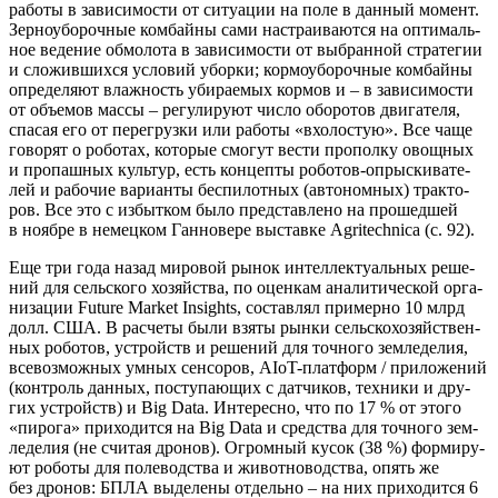
рабо­ты в зави­си­мо­сти от ситу­а­ции на поле в дан­ный момент.
Зер­но­убо­роч­ные ком­бай­ны сами настра­и­ва­ют­ся на опти­маль­
ное веде­ние обмо­ло­та в зави­си­мо­сти от выбран­ной стра­те­гии
и сло­жив­ших­ся усло­вий убор­ки; кор­мо­убо­роч­ные ком­бай­ны
опре­де­ля­ют влаж­ность уби­ра­е­мых кор­мов и – в зави­си­мо­сти
от объ­е­мов мас­сы – регу­ли­ру­ют чис­ло обо­ро­тов дви­га­те­ля,
спа­сая его от пере­груз­ки или рабо­ты «вхо­ло­стую». Все чаще
гово­рят о робо­тах, кото­рые смо­гут вести про­пол­ку овощ­ных
и про­паш­ных куль­тур, есть кон­цеп­ты робо­тов-опрыс­ки­ва­те­
лей и рабо­чие вари­ан­ты бес­пи­лот­ных (авто­ном­ных) трак­то­
ров. Все это с избыт­ком было пред­став­ле­но на про­шед­шей
в нояб­ре в немец­ком Ган­но­ве­ре выстав­ке Agritechnica (с. 92).
Еще три года назад миро­вой рынок интел­лек­ту­аль­ных реше­
ний для сель­ско­го хозяй­ства, по оцен­кам ана­ли­ти­че­ской орга­
ни­за­ции Future Market Insights, состав­лял при­мер­но 10 млрд
долл. США. В рас­че­ты были взя­ты рын­ки сель­ско­хо­зяй­ствен­
ных робо­тов, устройств и реше­ний для точ­но­го зем­ле­де­лия,
все­воз­мож­ных умных сен­со­ров, AIoT-плат­форм / при­ло­же­ний
(кон­троль дан­ных, посту­па­ю­щих с дат­чи­ков, тех­ни­ки и дру­
гих устройств) и Big Data. Инте­рес­но, что по 17 % от это­го
«пиро­га» при­хо­дит­ся на Big Data и сред­ства для точ­но­го зем­
ле­де­лия (не счи­тая дро­нов). Огром­ный кусок (38 %) фор­ми­ру­
ют робо­ты для поле­вод­ства и живот­но­вод­ства, опять же
без дро­нов: БПЛА выде­ле­ны отдель­но – на них при­хо­дит­ся 6