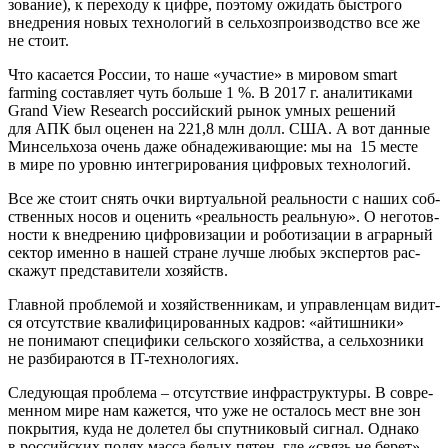
зо­ва­ние), к пере­хо­ду к циф­ре, поэто­му ожи­дать быст­ро­го
внед­ре­ния новых тех­но­ло­гий в сель­хоз­про­из­вод­ство все же
не стоит.
Что каса­ет­ся Рос­сии, то наше «уча­стие» в миро­вом smart
farming состав­ля­ет чуть боль­ше 1 %. В 2017 г. ана­ли­ти­ка­ми
Grand View Research рос­сий­ский рынок умных реше­ний
для АПК был оце­нен на 221,8 млн долл. США. А вот дан­ные
Мин­сель­хоза очень даже обна­де­жи­ва­ю­щие: мы на 15 месте
в мире по уров­ню инте­гри­ро­ва­ния циф­ро­вых технологий.
Все же сто­ит снять очки вир­ту­аль­ной реаль­но­сти с наших соб­
ствен­ных носов и оце­нить «реаль­ность реаль­ную». О него­тов­
но­сти к внед­ре­нию циф­ро­ви­за­ции и робо­ти­за­ции в аграр­ный
сек­тор имен­но в нашей стране луч­ше любых экс­пер­тов рас­
ска­жут пред­ста­ви­те­ли хозяйств.
Глав­ной про­бле­мой и хозяй­ствен­ни­кам, и управ­лен­цам видит­
ся отсут­ствие ква­ли­фи­ци­ро­ван­ных кад­ров: «айтиш­ни­ки»
не пони­ма­ют спе­ци­фи­ки сель­ско­го хозяй­ства, а сель­хоз­ни­ки
не раз­би­ра­ют­ся в IT-технологиях.
Сле­ду­ю­щая про­бле­ма – отсут­ствие инфра­струк­ту­ры. В совре­
мен­ном мире нам кажет­ся, что уже не оста­лось мест вне зон
покры­тия, куда не доле­тел бы спут­ни­ко­вый сиг­нал. Одна­ко
в рос­сий­ских полях мас­са белых пятен, где «связь не берет».