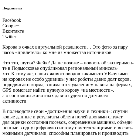
Поделитьтся
Facebook
Google+
Вконтакте
Twitter
К
оро­ва в очках вир­ту­аль­ной реаль­но­сти… Это фото за пару
часов «при­ле­те­ло» ко мне из мно­же­ства источников.
Что это, шут­ка? Фейк? Да не похо­же – новость об экс­пе­ри­мен­
те в Под­мос­ко­вье опуб­ли­ко­вал реги­о­наль­ный мин­сель­
хоз. К тому же, наших живот­но­во­дов каки­ми-то VR-очка­ми
на коро­вах не осо­бо уди­вишь: у нас робо­ты дав­но доят коров,
подо­дви­га­ют кор­ма, зани­ма­ют­ся уда­ле­ни­ем наво­за на фер­мах,
GPS помо­га­ет най­ти нуж­ную коро­ву «на мест­но­сти»,
а о состо­я­нии живот­ных дав­но судим по дат­чи­кам
активности.
В поле­вод­стве свои «дости­же­ния нау­ки и тех­ни­ки»: спут­ни­
ко­вые дан­ные и резуль­та­ты обле­та полей дро­на­ми слу­жат
для оцен­ки состо­я­ния посе­вов, совре­мен­ные маши­ны, объ­еди­
нен­ные в одну циф­ро­вую систе­му с метео­стан­ци­я­ми и все­воз­
мож­ны­ми дат­чи­ка­ми, спо­соб­ны пла­ни­ро­вать и про­из­во­дить