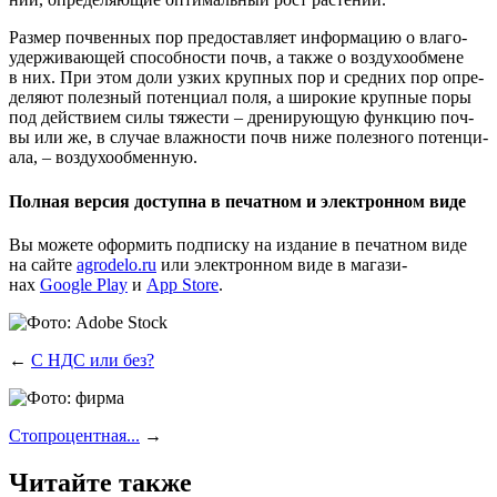
Раз­мер поч­вен­ных пор предо­став­ля­ет инфор­ма­цию о вла­го­
удер­жи­ва­ю­щей спо­соб­но­сти почв, а так­же о воз­ду­хо­об­мене
в них. При этом доли узких круп­ных пор и сред­них пор опре­
де­ля­ют полез­ный потен­ци­ал поля, а широ­кие круп­ные поры
под дей­стви­ем силы тяже­сти – дре­ни­ру­ю­щую функ­цию поч­
вы или же, в слу­чае влаж­но­сти почв ниже полез­но­го потен­ци­
а­ла, – воздухообменную.
Полная версия доступна в печатном и электронном виде
Вы може­те офор­мить под­пис­ку на изда­ние в печат­ном виде
на сай­те
agrodelo.ru
или элек­трон­ном виде в мага­зи­
нах
Google Play
и
App Store
.
←
С НДС или без?
Стопроцентная...
→
Читайте также