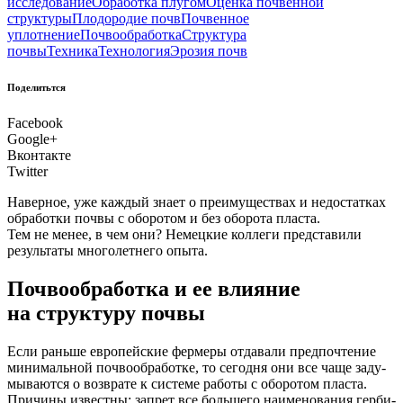
исследование
Обработка плугом
Оценка почвенной
структуры
Плодородие почв
Почвенное
уплотнение
Почвообработка
Структура
почвы
Техника
Технология
Эрозия почв
Поделитьтся
Facebook
Google+
Вконтакте
Twitter
Навер­ное, уже каж­дый зна­ет о пре­иму­ще­ствах и недо­стат­ках
обра­бот­ки поч­вы с обо­ро­том и без обо­ро­та пла­ста.
Тем не менее, в чем они? Немец­кие кол­ле­ги пред­ста­ви­ли
резуль­та­ты мно­го­лет­не­го опыта.
Почвообработка и ее влияние
на структуру почвы
Е
сли рань­ше евро­пей­ские фер­ме­ры отда­ва­ли пред­по­чте­ние
мини­маль­ной поч­во­об­ра­бот­ке, то сего­дня они все чаще заду­
мы­ва­ют­ся о воз­вра­те к систе­ме рабо­ты с обо­ро­том пла­ста.
При­чи­ны извест­ны: запрет все боль­ше­го наиме­но­ва­ния гер­би­