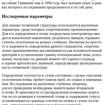
на севе­ре Гер­ма­нии еще в 1994 году был зало­жен опыт, в рам­
ках кото­ро­го иссле­до­ва­ния про­дол­жа­ют­ся и по сей день.
Исследуемые параметры
Для оцен­ки поч­вен­ной струк­ту­ры исполь­зу­ют­ся раз­лич­ные
пара­мет­ры, сре­ди кото­рых сопро­тив­ле­ние про­ник­но­ве­нию.
Для его опре­де­ле­ния в поч­ву посред­ством пене­тро­мет­ра вво­
дит­ся кони­че­ский нако­неч­ник, резуль­та­ты заме­ров отра­жа­ют
сте­пень уплот­не­ния на раз­ных глу­би­нах. Несмот­ря на про­сто­
ту и надеж­ность опре­де­ле­ния дан­но­го пока­за­те­ля, сопро­тив­
ле­ние про­ник­но­ве­нию рас­смат­ри­ва­ет­ся как вспо­мо­га­тель­ный
кри­те­рий в уста­нов­ле­нии гра­ниц потен­ци­аль­ной зоны уплот­
не­ния, посколь­ку на дан­ный момент нет еди­но­го под­хо­да
в оцен­ке кри­ти­че­ских зна­че­ний, опре­де­ля­ю­щих функ­ци­о­наль­
ность поч­вен­ной структуры.
Опре­де­ле­ние плот­но­сти в сухом состо­я­нии с целью опи­са­ния
уплот­не­ния поч­вы тре­бу­ет взя­тия проб, их суш­ки и взве­ши­ва­
ния. Иссле­до­ва­ния на раз­лич­ных глу­би­нах затрат­ны,
для их про­ве­де­ния необ­хо­ди­мы зна­чи­тель­ные втор­же­ния
в поч­ву. В зави­си­мо­сти от рас­пре­де­ле­ния поч­вен­ных агре­га­
тов по их раз­ме­рам в поч­вен­ной тол­ще и содер­жа­ния гуму­са
уста­нав­ли­ва­ют­ся гра­ни­цы плот­но­сти поч­вы в сухом состо­я­
нии, опре­де­ля­ю­щие опти­маль­ный рост растений.