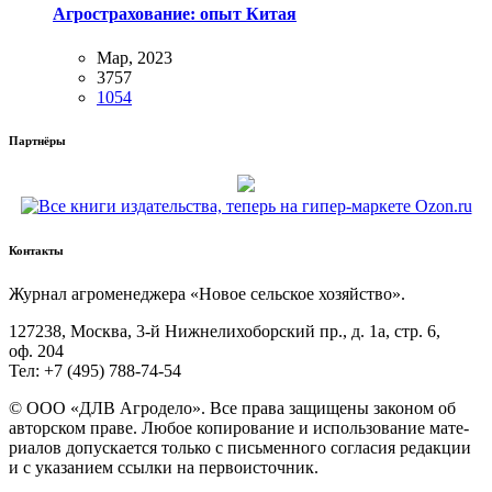
Агрострахование: опыт Китая
Мар, 2023
3757
1054
Партнёры
Контакты
Жур­нал агро­ме­не­дже­ра «Новое сель­ское хозяйство».
127238, Москва, 3‑й Ниж­не­ли­хо­бор­ский пр., д. 1а, стр. 6,
оф. 204
Тел: +7 (495) 788‑74‑54
© ООО «ДЛВ Агро­де­ло». Все пра­ва защи­ще­ны зако­ном об
автор­ском пра­ве. Любое копи­ро­ва­ние и исполь­зо­ва­ние мате­
ри­а­лов допус­ка­ет­ся толь­ко с пись­мен­но­го согла­сия редак­ции
и с ука­за­ни­ем ссыл­ки на первоисточник.