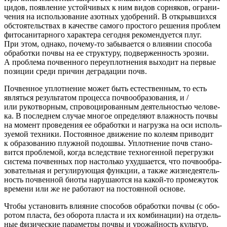
ци­дов, появ­ле­ние устой­чи­вых к ним видов сор­ня­ков, огра­ни­
че­ния на исполь­зо­ва­ние азот­ных удоб­ре­ний. В открыв­ших­ся
обсто­я­тель­ствах в каче­стве само­го про­сто­го реше­ния про­блем
фито­са­ни­тар­но­го харак­те­ра сего­дня реко­мен­ду­ет­ся плуг.
При этом, одна­ко, поче­му-то забы­ва­ет­ся о вли­я­нии спо­со­ба
обра­бот­ки поч­вы на ее струк­ту­ру, под­вер­жен­ность эро­зии.
А про­бле­ма поч­вен­но­го пере­уп­лот­не­ния выхо­дит на пер­вые
пози­ции сре­ди при­чин дегра­да­ции почв.
Поч­вен­ное уплот­не­ние может быть есте­ствен­ным, то есть
являть­ся резуль­та­том про­цес­са поч­во­об­ра­зо­ва­ния, и /
или руко­твор­ным, спро­во­ци­ро­ван­ным дея­тель­но­стью чело­ве­
ка. В послед­нем слу­чае мно­гое опре­де­ля­ют влаж­ность поч­вы
на момент про­ве­де­ния ее обра­бот­ки и нагруз­ка на оси исполь­
зу­е­мой тех­ни­ки. Посто­ян­ное дви­же­ние по коле­ям при­во­дит
к обра­зо­ва­нию плуж­ной подош­вы. Уплот­не­ние почв ста­но­
вит­ся про­бле­мой, когда вслед­ствие тех­но­ген­ной пере­груз­ки
систе­ма поч­вен­ных пор настоль­ко ухуд­ша­ет­ся, что поч­во­об­ра­
зо­ва­тель­ная и регу­ли­ру­ю­щая функ­ции, а так­же жиз­не­де­я­тель­
ность поч­вен­ной био­ты нару­ша­ют­ся на какой-то про­ме­жу­ток
вре­ме­ни или же не рабо­та­ют на посто­ян­ной основе.
Что­бы уста­но­вить вли­я­ние спо­со­бов обра­бот­ки поч­вы (с обо­
ро­том пла­ста, без обо­ро­та пла­ста и их ком­би­на­ции) на отдель­
ные физи­че­ские пара­мет­ры поч­вы и уро­жай­ность куль­тур,