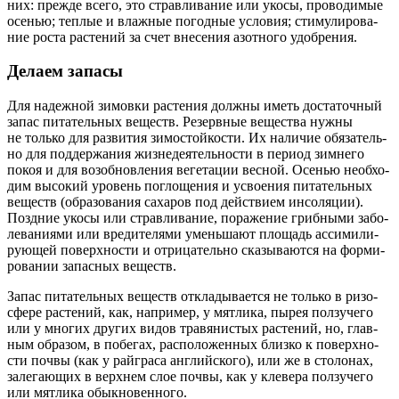
них: преж­де все­го, это страв­ли­ва­ние или уко­сы, про­во­ди­мые
осе­нью; теп­лые и влаж­ные погод­ные усло­вия; сти­му­ли­ро­ва­
ние роста рас­те­ний за счет вне­се­ния азот­но­го удобрения.
Делаем запасы
Для надеж­ной зимов­ки рас­те­ния долж­ны иметь доста­точ­ный
запас пита­тель­ных веществ. Резерв­ные веще­ства нуж­ны
не толь­ко для раз­ви­тия зимо­стой­ко­сти. Их нали­чие обя­за­тель­
но для под­дер­жа­ния жиз­не­де­я­тель­но­сти в пери­од зим­не­го
покоя и для воз­об­нов­ле­ния веге­та­ции вес­ной. Осе­нью необ­хо­
дим высо­кий уро­вень погло­ще­ния и усво­е­ния пита­тель­ных
веществ (обра­зо­ва­ния саха­ров под дейст­вием инсо­ля­ции).
Позд­ние уко­сы или страв­ли­ва­ние, пора­же­ние гриб­ны­ми забо­
ле­ва­ни­я­ми или вре­ди­те­ля­ми умень­ша­ют пло­щадь асси­ми­ли­
ру­ю­щей поверх­но­сти и отри­ца­тель­но ска­зы­ва­ют­ся на фор­ми­
ро­ва­нии запас­ных веществ.
Запас пита­тель­ных веществ откла­ды­ва­ет­ся не толь­ко в ризо­
сфе­ре рас­те­ний, как, напри­мер, у мят­ли­ка, пырея пол­зу­че­го
или у мно­гих дру­гих видов тра­вя­ни­стых рас­те­ний, но, глав­
ным обра­зом, в побе­гах, рас­по­ло­жен­ных близ­ко к поверх­но­
сти поч­вы (как у рай­гра­са англий­ско­го), или же в сто­ло­нах,
зале­га­ю­щих в верх­нем слое поч­вы, как у кле­ве­ра пол­зу­че­го
или мят­ли­ка обыкновенного.