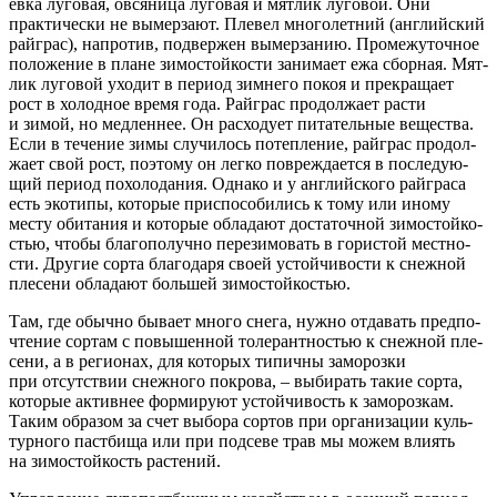
ев­ка луго­вая, овся­ни­ца луго­вая и мят­лик луго­вой. Они
практичес­ки не вымер­за­ют. Пле­вел мно­го­лет­ний (англий­ский
рай­грас), напро­тив, под­вер­жен вымер­за­нию. Про­ме­жу­точ­ное
поло­же­ние в плане­ зимо­стой­ко­сти зани­ма­ет ежа сбор­ная. Мят­
лик луго­вой ухо­дит в пери­од зим­не­го покоя и пре­кра­ща­ет
рост в холод­ное вре­мя года. Рай­грас про­дол­жа­ет рас­ти
и зимой, но мед­лен­нее. Он рас­хо­ду­ет пита­тельные веще­ства.
Если в тече­ние зимы слу­чи­лось потеп­ле­ние, рай­грас про­дол­
жа­ет свой рост, поэто­му он лег­ко повре­жда­ет­ся в после­ду­ю­
щий пери­од похо­ло­да­ния. Однако­ и у англий­ско­го рай­гра­са
есть эко­ти­пы, кото­рые при­спо­со­би­лись к тому или ино­му
месту оби­та­ния и кото­рые обла­дают доста­точ­ной зимо­стой­ко­
стью, что­бы бла­го­по­луч­но пере­зи­мо­вать в гори­стой мест­но­
сти. Дру­гие сор­та бла­го­да­ря сво­ей устой­чи­во­сти к снеж­ной
пле­се­ни обла­да­ют боль­шей зимостойкостью.
Там, где обыч­но быва­ет мно­го сне­га, нуж­но отда­вать пред­по­
чте­ние сор­там с повы­шен­ной толе­рант­но­стью к снеж­ной пле­
се­ни, а в реги­о­нах, для кото­рых типич­ны замо­роз­ки
при отсут­ствии снеж­но­го покро­ва, – выби­рать такие сор­та,
кото­рые актив­нее фор­ми­ру­ют устой­чи­вость к замо­роз­кам.
Таким обра­зом за счет выбо­ра сор­тов при орга­ни­за­ции куль­
тур­но­го паст­би­ща или при под­се­ве трав мы можем вли­ять
на зимо­стойкость растений.