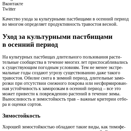
Вконтакте
Twitter
Каче­ство ухо­да за куль­тур­ны­ми паст­би­ща­ми в осен­ний пери­од
во мно­гом опре­де­ля­ет про­дук­тив­ность тра­во­стоя весной.
Уход за культурными пастбищами
в осенний период
Н
а куль­тур­ных паст­би­щах дли­тель­но­го поль­зо­ва­ния рас­ти­
тель­ные сообщест­ва в тече­ние мно­гих лет при­спо­саб­ли­ва­лись
к суще­ству­ю­щим погод­ным усло­ви­ям. Тем не менее экс­тре­
маль­ные годы созда­ют угро­зу суще­ство­ва­нию даже тако­го
тра­во­стоя. Оби­лие сне­га в зим­ний пери­од, дли­тель­ные замо­
роз­ки при отсут­ствии снеж­но­го покро­ва или нес­фор­ми­ро­ван­
ная устой­чи­вость к замо­роз­кам в осен­ний пери­од – все это
может при­ве­сти к повре­жде­нию рас­те­ний в тече­ние зимы.
Вынос­ли­вость и зимо­стой­кость трав – важ­ные кри­те­рии отбо­
ра и оцен­ки сортов.
Зимостойкость
Хоро­шей зимо­стой­ко­стью обла­да­ют такие виды, как тимо­фе­