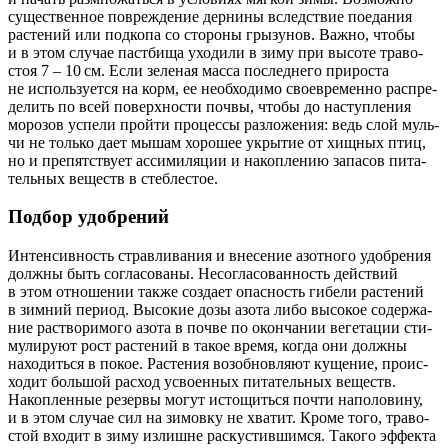
сущест­венное повре­жде­ние дер­ни­ны вслед­ствие поеда­ния
рас­те­ний или под­ко­па со сто­ро­ны гры­зу­нов. Важ­но, что­бы
и в этом слу­чае паст­би­ща ухо­ди­ли в зиму при высо­те тра­во­
стоя 7 – 10 см. Если зеле­ная мас­са послед­не­го при­ро­ста
не исполь­зу­ет­ся на корм, ее необ­хо­ди­мо свое­вре­мен­но рас­пре­
де­лить по всей поверх­но­сти поч­вы, что­бы до наступ­ле­ния
моро­зов успе­ли прой­ти про­цес­сы раз­ло­же­ния: ведь слой муль­
чи не толь­ко дает мышам хоро­шее укры­тие от хищ­ных птиц,
но и пре­пят­ству­ет асси­ми­ля­ции и накоп­ле­нию запа­сов пита­
тель­ных веществ в стеблестое.
Подбор удобрений
Интен­сив­ность страв­ли­ва­ния и вне­се­ние азот­но­го удоб­ре­ния
долж­ны быть согла­со­ва­ны. Несо­гла­со­ван­ность дей­ствий
в этом отно­ше­нии так­же созда­ет опас­ность гибе­ли рас­те­ний
в зим­ний пери­од. Высо­кие дозы азо­та либо высо­кое содер­жа­
ние рас­тво­ри­мо­го азо­та в поч­ве по окон­ча­нии веге­та­ции сти­
му­ли­ру­ют рост рас­те­ний в такое вре­мя, когда они долж­ны
нахо­дить­ся в покое. Расте­ния воз­об­нов­ля­ют куще­ние, про­ис­
хо­дит боль­шой рас­ход усво­ен­ных пита­тель­ных веществ.
Накоп­лен­ные резер­вы могут исто­щить­ся почти напо­ло­ви­ну,
и в этом слу­чае сил на зимов­ку не хва­тит. Кро­ме того, тра­во­
стой вхо­дит в зиму излишне рас­ку­стив­шим­ся. Тако­го эффек­та