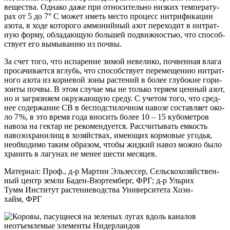
вещест­ва. Одна­ко даже при отно­си­тель­но низ­ких тем­пе­ра­ту­
рах от 5 до 7° С может иметь место про­цесс нит­ри­фи­ка­ции
азо­та, в ходе кото­ро­го аммо­ний­ный азот пере­хо­дит в нит­рат­
ную фор­му, обла­да­ю­щую боль­шей подвиж­но­стью, что спо­соб­
ству­ет его вымы­ва­нию из почвы.
За счет того, что испа­ре­ние зимой неве­ли­ко, поч­вен­ная вла­га
про­са­чи­ва­ет­ся вглубь, что спо­соб­ству­ет пере­ме­ще­нию нит­рат­
но­го азо­та из кор­не­вой зоны рас­те­ний в более глу­бо­кие гори­
зон­ты поч­вы. В этом слу­чае мы не толь­ко теря­ем цен­ный азот,
но и загряз­няем окру­жа­ю­щую сре­ду. С уче­том того, что сред­
нее содер­жа­ние СВ в бес­под­сти­лоч­ном наво­зе состав­ля­ет око­
ло 7 %, в это вре­мя года вно­сить более 10 – 15 кубо­мет­ров
наво­за на гек­тар не реко­мен­ду­ет­ся. Рас­счи­ты­вать емкость
наво­зо­хра­ни­лищ в хозяй­ствах, име­ю­щих кор­мо­вые уго­дья,
необ­хо­ди­мо таким обра­зом, что­бы жид­кий навоз мож­но было
хра­нить в лагу­нах не менее шести месяцев.
Мате­ри­ал:
Проф., д-р Мар­тин Эль­зес­сер, Сель­ско­хо­зяй­ствен­
ный центр зем­ли Баден-Вюр­темб­ерг, ФРГ; д-р Уль­рих
Тумм Инсти­тут рас­те­ние­вод­ства Уни­вер­си­те­та Хоэн­
хайм, ФРГ