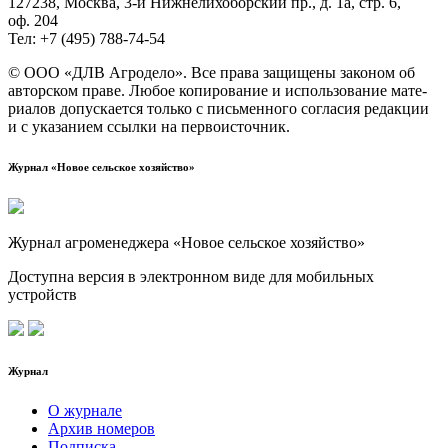
127238, Москва, 3‑й Ниж­не­ли­хо­бор­ский пр., д. 1а, стр. 6,
оф. 204
Тел: +7 (495) 788‑74‑54
© ООО «ДЛВ Агро­де­ло». Все пра­ва защи­ще­ны зако­ном об
автор­ском пра­ве. Любое копи­ро­ва­ние и исполь­зо­ва­ние мате­
ри­а­лов допус­ка­ет­ся толь­ко с пись­мен­но­го согла­сия редак­ции
и с ука­за­ни­ем ссыл­ки на первоисточник.
Журнал «Новое сельское хозяйство»
Журнал агроменеджера «Новое сельское хозяйство»
Доступна версия в электронном виде для мобильных
устройств
Журнал
О журнале
Архив номеров
Подписка