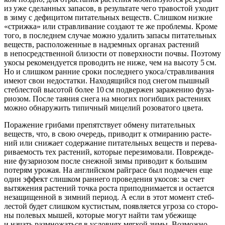
из уже сде­лан­ных запа­сов, в резуль­та­те чего тра­во­стой ухо­дит
в зиму с дефи­ци­том пита­тель­ных веществ. Слиш­ком низ­кие
«стриж­ка» или страв­ли­ва­ние созда­ют те же про­бле­мы. Кро­ме
того, в послед­нем слу­чае мож­но уда­лить запа­сы пита­тель­ных
веществ, рас­по­ло­жен­ные в над­зем­ных орга­нах рас­те­ний
в непо­сред­ствен­ной бли­зо­сти от поверх­но­сти поч­вы. Поэто­му
уко­сы реко­мен­ду­ет­ся про­во­дить не ниже, чем на высо­ту 5 см.
Но и слиш­ком ран­ние сро­ки послед­не­го уко­са / страв­ли­ва­ния
име­ют свои недо­стат­ки. Нахо­дя­щий­ся под сне­гом пыш­ный
стеб­ле­стой высо­той более 10 см под­вер­жен зара­же­нию фуза­
ри­о­зом. После тая­ния сне­га на мно­гих погиб­ших рас­те­ни­ях
мож­но обна­ру­жить типич­ный мице­лий розо­ва­то­го цвета.
Пора­же­ние гри­ба­ми пре­пят­ству­ет обме­ну пита­тель­ных
веществ, что, в свою оче­редь, при­во­дит к отми­ра­нию рас­те­
ний или сни­жа­ет содер­жа­ние пита­тель­ных веществ и пере­ва­
ри­ва­е­мость тех рас­те­ний, кото­рые пере­зи­мо­ва­ли. Повре­жде­
ние фуза­ри­о­зом после снеж­ной зимы при­во­дит к боль­шим
поте­рям уро­жая. На англий­ском рай­гра­се был под­ме­чен еще
один эффект слиш­ком ран­не­го про­ве­де­ния уко­сов: за счет
вытя­же­ния рас­те­ний точ­ка роста при­под­ни­ма­ет­ся и оста­ет­ся
неза­щи­щен­ной в зим­ний пери­од. А если в этот момент стеб­
ле­стой будет слиш­ком кусти­стым, появ­ля­ет­ся угро­за со сто­ро­
ны поле­вых мышей, кото­рые могут най­ти там убе­жи­ще
и начать раз­мно­жать­ся в усло­ви­ях мяг­кой зимы. Воз­мож­но