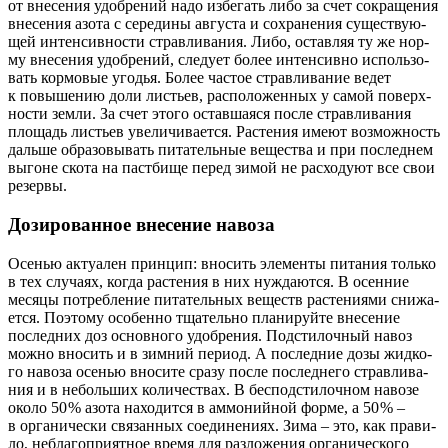
от вне­се­ния удоб­ре­ний надо избе­гать либо за счет сокра­ще­ния
вне­се­ния азо­та с сере­ди­ны авгу­ста и сохра­не­ния суще­ству­ю­
щей интен­сивности страв­ли­ва­ния. Либо, остав­ляя ту же нор­
му вне­се­ния удоб­ре­ний, сле­ду­ет более интен­сив­но исполь­зо­
вать кор­мо­вые уго­дья. Более частое страв­ли­ва­ние ведет
к повы­ше­нию доли листьев, рас­по­ло­жен­ных у самой поверх­
но­сти зем­ли. За счет это­го остав­ша­я­ся после страв­ли­ва­ния
пло­щадь листьев уве­ли­чи­ва­ет­ся. Рас­те­ния име­ют воз­мож­ность
даль­ше обра­зо­вы­вать пита­тель­ные веще­ства и при послед­нем
выгоне ско­та на паст­би­ще перед зимой не рас­хо­ду­ют все свои
резервы.
Дозированное внесение навоза
Осе­нью актуа­лен прин­цип: вно­сить элемен­ты пита­ния толь­ко
в тех слу­ча­ях, когда рас­те­ния в них нуж­да­ют­ся. В осен­ние
меся­цы потреб­ле­ние пита­тель­ных веществ рас­те­ни­я­ми сни­жа­
ет­ся. Поэто­му осо­бен­но тща­тель­но пла­ни­руй­те вне­се­ние
послед­них доз основ­но­го удоб­ре­ния. Под­сти­лоч­ный навоз
мож­но вно­сить и в зим­ний пери­од. А послед­ние дозы жид­ко­
го наво­за осе­нью вно­си­те сра­зу после послед­не­го страв­ли­ва­
ния и в неболь­ших коли­че­ствах. В беспод­стилочном наво­зе
око­ло 50 % азо­та нахо­дит­ся в аммо­ний­ной фор­ме, а 50 % –
в орга­ни­че­ски свя­зан­ных соеди­не­ни­ях. Зима – это, как пра­ви­
ло, небла­го­при­ят­ное вре­мя для раз­ло­же­ния орга­ни­че­ско­го