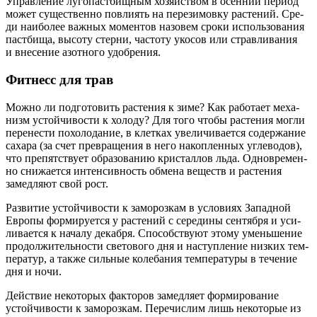
Управ­ле­ние луго­паст­бищ­ным хозяй­ством в осен­ний пери­од
может суще­ствен­но повли­ять на пере­зи­мов­ку рас­те­ний. Сре­
ди наи­бо­лее важ­ных момен­тов назо­вем сро­ки исполь­зо­ва­ния
паст­би­ща, высо­ту стер­ни, часто­ту уко­сов или страв­ли­ва­ния
и вне­се­ние азот­но­го удобрения.
Фитнесс для трав
Мож­но ли под­го­то­вить рас­те­ния к зиме? Как рабо­та­ет меха­
низм устой­чи­во­сти к холо­ду? Для того что­бы рас­те­ния мог­ли
пере­не­сти похо­ло­да­ние, в клет­ках уве­ли­чи­ва­ет­ся содер­жа­ние
саха­ра (за счет пре­вра­ще­ния в него накоп­лен­ных угле­во­дов),
что пре­пят­ству­ет обра­зо­ва­нию кри­стал­лов льда. Одно­вре­мен­
но сни­жа­ет­ся интен­сив­ность обме­на веществ и рас­те­ния
замед­ля­ют свой рост.
Раз­ви­тие устой­чи­во­сти к замо­роз­кам в усло­ви­ях Запад­ной
Евро­пы фор­ми­ру­ет­ся у рас­тений с сере­ди­ны сен­тяб­ря и уси­
ли­ва­ет­ся к нача­лу декаб­ря. Спо­соб­ству­ют это­му умень­ше­ние
про­дол­жи­тель­но­сти све­то­во­го дня и наступ­ле­ние низ­ких тем­
пе­ра­тур, а так­же силь­ные коле­ба­ния тем­пе­ра­ту­ры в тече­ние
дня и ночи.
Дей­ствие неко­то­рых фак­то­ров замед­ля­ет фор­ми­ро­ва­ние
устой­чи­во­сти к замо­роз­кам. Пере­чис­лим лишь неко­то­рые из