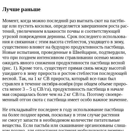
Лучше раньше
Момент, когда мож­но послед­ний раз выгнать скот на паст­би­
ще или пустить косил­ки, опре­де­ля­ет­ся завер­ше­ни­ем роста рас­
те­ний, уве­ли­че­ни­ем влаж­но­сти поч­вы и соот­вет­ству­ю­щей
угро­зой повреж­дения дер­ни­ны. Срок послед­не­го исполь­зо­ва­
ния и свя­зан­ная с этим высо­та стеб­ле­стоя, ухо­дя­ще­го в зиму,
суще­ствен­но вли­я­ют на буду­щую про­дук­тив­ность паст­би­ща.
Новые испы­та­ния, прове­денные в Швей­ца­рии, под­твер­ди­ли,
что при позд­нем интен­сив­ном страв­ли­ва­нии осе­нью мож­но
ожи­дать явно­го сни­же­ния про­дук­тив­но­сти паст­би­ща вес­ной
(рис. 1). Кро­ме того, суще­ству­ет пря­мая связь меж­ду высо­той
ушед­ше­го в зиму при­ро­ста и рос­том стеб­ле­стоя после­ду­ю­щей
вес­ной. Так, на 1 кг СВ при­ро­ста, кото­рый все‑таки был
страв­лен в тече­ние октяб­ря-нояб­ря (при общем объ­е­ме при­ро­
ста менее 3 – 5 ц СВ / га), про­дук­тив­ность паст­би­ща в нача­ле
мая сокра­щалась более чем на 2 кг СВ / га. Поэто­му свое­вре­
мен­ный отгон ско­та с паст­би­ща име­ет осо­бо важ­ное значение.
Не откла­ды­вай­те послед­нее в году исполь­зо­ва­ние паст­би­ща
на более позд­нее вре­мя, посколь­ку в этом слу­чае рас­те­ния
не смо­гут запа­сти в необ­хо­ди­мом коли­честве пита­тель­ные
веще­ства. Если пасть­ба или ска­ши­ва­ние орга­ни­зо­ва­ны слиш­
ком позд­но, для отрас­та­ния рас­те­ния моби­ли­зу­ют­ся резер­вы