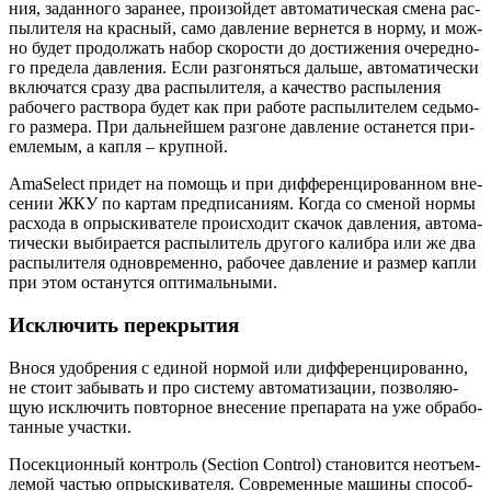
ния, задан­но­го зара­нее, про­изой­дет авто­ма­ти­че­ская сме­на рас­
пы­ли­те­ля на крас­ный, само дав­ле­ние вер­нет­ся в нор­му, и мож­
но будет про­дол­жать набор ско­ро­сти до дости­же­ния оче­ред­но­
го пре­де­ла дав­ле­ния. Если раз­го­нять­ся даль­ше, авто­ма­ти­че­ски
вклю­чат­ся сра­зу два рас­пы­ли­те­ля, а каче­ство рас­пы­ле­ния
рабо­че­го рас­тво­ра будет как при рабо­те рас­пы­ли­те­лем седь­мо­
го раз­ме­ра. При даль­ней­шем раз­гоне дав­ле­ние оста­нет­ся при­
ем­ле­мым, а кап­ля – крупной.
AmaSelect при­дет на помощь и при диф­фе­рен­ци­ро­ван­ном вне­
се­нии ЖКУ по кар­там пред­пи­са­ни­ям. Когда со сме­ной нор­мы
рас­хо­да в опрыс­ки­ва­те­ле про­ис­хо­дит ска­чок дав­ле­ния, авто­ма­
ти­че­ски выби­ра­ет­ся рас­пы­ли­тель дру­го­го калиб­ра или же два
рас­пы­ли­те­ля одно­вре­мен­но, рабо­чее дав­ле­ние и раз­мер кап­ли
при этом оста­нут­ся оптимальными.
Исключить перекрытия
Вно­ся удоб­ре­ния с еди­ной нор­мой или диф­фе­рен­ци­ро­ван­но,
не сто­ит забы­вать и про систе­му авто­ма­ти­за­ции, поз­во­ля­ю­
щую исклю­чить повтор­ное вне­се­ние пре­па­ра­та на уже обра­бо­
тан­ные участки.
Посек­ци­он­ный кон­троль (Section Control) ста­но­вит­ся неотъ­ем­
ле­мой частью опрыс­ки­ва­те­ля. Совре­мен­ные маши­ны спо­соб­