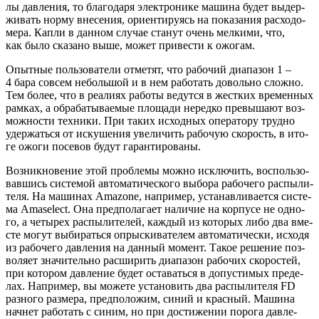
лы дав­ле­ния, то бла­го­да­ря элек­тро­ни­ке маши­на будет выдер­
жи­вать нор­му вне­се­ния, ори­ен­ти­ру­ясь на пока­за­ния рас­хо­до­
ме­ра. Кап­ли в дан­ном слу­чае ста­нут очень мел­ки­ми, что,
как было ска­за­но выше, может при­ве­сти к ожогам.
Опыт­ные поль­зо­ва­те­ли отме­тят, что рабо­чий диа­па­зон 1 –
4 бара совсем неболь­шой и в нем рабо­тать доволь­но слож­но.
Тем более, что в реа­ли­ях рабо­ты ведут­ся в жест­ких вре­мен­ных
рам­ках, а обра­ба­ты­ва­е­мые пло­ща­ди неред­ко пре­вы­ша­ют воз­
мож­но­сти тех­ни­ки. При таких исход­ных опе­ра­то­ру труд­но
удер­жать­ся от иску­ше­ния уве­ли­чить рабо­чую ско­рость, в ито­
ге ожо­ги посе­вов будут гарантированы.
Воз­ник­но­ве­ние этой про­бле­мы мож­но исклю­чить, вос­поль­зо­
вав­шись систе­мой авто­ма­ти­че­ско­го выбо­ра рабо­че­го рас­пы­ли­
те­ля. На маши­нах Amazone, напри­мер, уста­нав­ли­ва­ет­ся систе­
ма Amaselect. Она пред­по­ла­га­ет нали­чие на кор­пу­се не одно­
го, а четы­рех рас­пы­ли­те­лей, каж­дый из кото­рых либо два вме­
сте могут выби­рать­ся опрыс­ки­ва­те­лем авто­ма­ти­че­ски, исхо­дя
из рабо­че­го дав­ле­ния на дан­ный момент. Такое реше­ние поз­
во­ля­ет зна­чи­тель­но рас­ши­рить диа­па­зон рабо­чих ско­ро­стей,
при кото­ром дав­ле­ние будет оста­вать­ся в допу­сти­мых пре­де­
лах. Напри­мер, вы може­те уста­но­вить два рас­пы­ли­те­ля FD
раз­но­го раз­ме­ра, пред­по­ло­жим, синий и крас­ный. Маши­на
нач­нет рабо­тать с синим, но при дости­же­нии поро­га дав­ле­