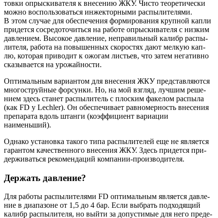
тов­ки опрыс­ки­ва­те­ля к вне­се­нию ЖКУ. Чисто тео­ре­ти­че­ски
мож­но вос­поль­зо­вать­ся инжек­тор­ны­ми рас­пы­ли­те­ля­ми.
В этом слу­чае для обес­пе­че­ния фор­ми­ро­ва­ния круп­ной кап­ли
при­дет­ся сосре­до­то­чить­ся на рабо­те опрыс­ки­ва­те­ля с низ­ким
дав­ле­ни­ем. Высо­кое дав­ле­ние, непра­виль­ный калибр рас­пы­
ли­те­ля, рабо­та на повы­шен­ных ско­ро­стях дают мел­кую кап­
лю, кото­рая при­во­дит к ожо­гам листьев, что затем нега­тив­но
ска­зы­ва­ет­ся на урожайности.
Опти­маль­ным вари­ан­том для вне­се­ния ЖКУ пред­став­ля­ют­ся
мно­го­струй­ные фор­сун­ки. Но, на мой взгляд, луч­шим реше­
ни­ем здесь ста­нет рас­пы­ли­тель с плос­ким факе­лом рас­пы­ла
(как FD у Lechler). Он обес­пе­чи­ва­ет рав­но­мер­ность вне­се­ния
пре­па­ра­та вдоль штан­ги (коэф­фи­ци­ент вари­а­ции
наименьший).
Одна­ко уста­нов­ка тако­го типа рас­пы­ли­те­лей еще не явля­ет­ся
гаран­том каче­ствен­но­го вне­се­ния ЖКУ. Здесь при­дет­ся при­
дер­жи­вать­ся реко­мен­да­ций компании-производителя.
Держать давление?
Для рабо­ты рас­пы­ли­те­ля­ми FD опти­маль­ным явля­ет­ся дав­ле­
ние в диа­па­зоне от 1,5 до 4 бар. Если выбрать под­хо­дя­щий
калибр рас­пы­ли­те­ля, но вый­ти за допу­сти­мые для него пре­де­