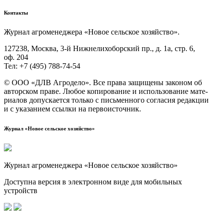
Контакты
Жур­нал агро­ме­не­дже­ра «Новое сель­ское хозяйство».
127238, Москва, 3‑й Ниж­не­ли­хо­бор­ский пр., д. 1а, стр. 6,
оф. 204
Тел: +7 (495) 788‑74‑54
© ООО «ДЛВ Агро­де­ло». Все пра­ва защи­ще­ны зако­ном об
автор­ском пра­ве. Любое копи­ро­ва­ние и исполь­зо­ва­ние мате­
ри­а­лов допус­ка­ет­ся толь­ко с пись­мен­но­го согла­сия редак­ции
и с ука­за­ни­ем ссыл­ки на первоисточник.
Журнал «Новое сельское хозяйство»
Журнал агроменеджера «Новое сельское хозяйство»
Доступна версия в электронном виде для мобильных
устройств