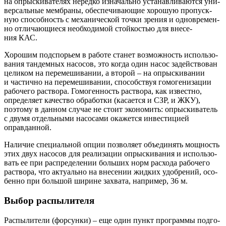
на опрыс­ки­ва­те­лях неред­ко изна­чаль­но уста­нав­ли­ва­ют­ся уни­
вер­саль­ные мем­бра­ны, обес­пе­чи­ва­ю­щие хоро­шую про­пуск­
ную спо­соб­ность с меха­ни­че­ской точ­ки зре­ния и одно­вре­мен­
но отли­ча­ю­щи­е­ся необ­хо­ди­мой стой­ко­стью для вне­се­
ния КАС.
Хоро­шим под­спо­рьем в рабо­те ста­нет воз­мож­ность исполь­зо­
ва­ния тан­дем­ных насо­сов, это когда один насос задей­ство­ван
цели­ком на пере­ме­ши­ва­нии, а вто­рой – на опрыс­ки­ва­нии
и частич­но на пере­ме­ши­ва­нии, спо­соб­ствуя гомо­ге­ни­за­ции
рабо­че­го рас­тво­ра. Гомо­ген­ность рас­тво­ра, как извест­но,
опре­де­ля­ет каче­ство обра­бот­ки (каса­ет­ся и СЗР, и ЖКУ),
поэто­му в дан­ном слу­чае не сто­ит эко­но­мить: опрыс­ки­ва­тель
с дву­мя отдель­ны­ми насо­са­ми ока­жет­ся инве­сти­ци­ей
оправданной.
Нали­чие спе­ци­аль­ной опции поз­во­ля­ет объ­еди­нять мощ­ность
этих двух насо­сов для реа­ли­за­ции опрыс­ки­ва­ния и исполь­зо­
вать ее при рас­пре­де­ле­нии боль­ших норм рас­хо­да рабо­че­го
рас­тво­ра, что акту­аль­но на вне­се­нии жид­ких удоб­ре­ний, осо­
бен­но при боль­шой ширине захва­та, напри­мер, 36 м.
Выбор распылителя
Рас­пы­ли­те­ли (фор­сун­ки) – еще один пункт про­грам­мы под­го­