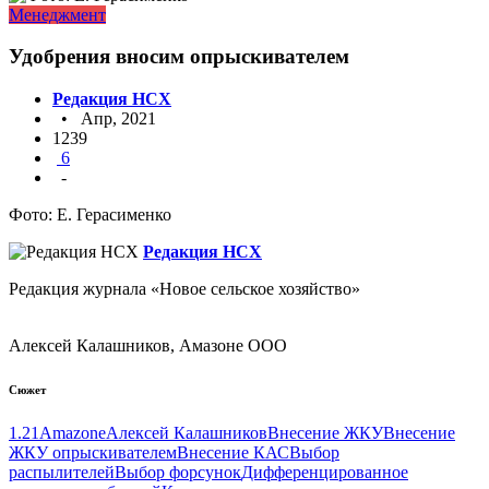
Менеджмент
Удобрения вносим опрыскивателем
Редакция НСХ
• Апр, 2021
1239
6
-
Фото: Е. Герасименко
Редакция НСХ
Редакция журнала «Новое сельское хозяйство»
Алексей Калашников, Амазоне ООО
Сюжет
1.21
Amazone
Алексей Калашников
Внесение ЖКУ
Внесение
ЖКУ опрыскивателем
Внесение КАС
Выбор
распылителей
Выбор форсунок
Дифференцированное