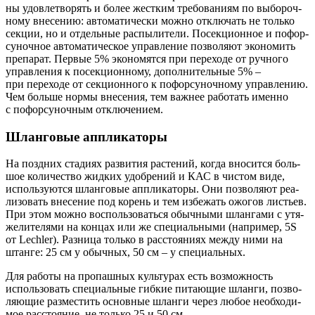
ны удо­вле­тво­рять и более жест­ким тре­бо­ва­ни­ям по выбо­роч­
но­му вне­се­нию: авто­ма­ти­че­ски мож­но отклю­чать не толь­ко
сек­ции, но и отдель­ные рас­пы­ли­те­ли. Посек­ци­он­ное и пофор­
су­ноч­ное авто­ма­ти­че­ское управ­ле­ние поз­во­ля­ют эко­но­мить
пре­па­рат. Пер­вые 5% эко­но­мят­ся при пере­хо­де от руч­но­го
управ­ле­ния к посек­ци­он­но­му, допол­ни­тель­ные 5% –
при пере­хо­де от сек­ци­он­но­го к пофор­су­ноч­но­му управ­ле­нию.
Чем боль­ше нор­мы вне­се­ния, тем важ­нее рабо­тать имен­но
с пофор­су­ноч­ным отключением.
Шланговые аппликаторы
На позд­них ста­ди­ях раз­ви­тия рас­те­ний, когда вно­сит­ся боль­
шое коли­че­ство жид­ких удоб­ре­ний и КАС в чистом виде,
исполь­зу­ют­ся шлан­го­вые аппли­ка­то­ры. Они поз­во­ля­ют реа­
ли­зо­вать вне­се­ние под корень и тем избе­жать ожо­гов листьев.
При этом мож­но вос­поль­зо­вать­ся обыч­ны­ми шлан­га­ми с утя­
же­ли­те­ля­ми на кон­цах или же спе­ци­аль­ны­ми (напри­мер, 5S
от Lechler). Раз­ни­ца толь­ко в рас­сто­я­ни­ях меж­ду ними на
штан­ге: 25 см у обыч­ных, 50 см – у специальных.
Для рабо­ты на про­паш­ных куль­ту­рах есть воз­мож­ность
исполь­зо­вать спе­ци­аль­ные гиб­кие пита­ю­щие шлан­ги, поз­во­
ля­ю­щие раз­ме­стить основ­ные шлан­ги через любое необ­хо­ди­
мое рас­сто­я­ние, не толь­ко 25 и 50 см.