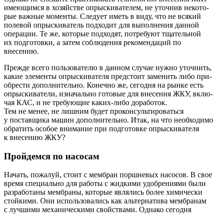
име­ю­щим­ся в хозяй­стве опрыс­ки­ва­те­лем, не уточ­нив неко­то­
рые важ­ные момен­ты. Сле­ду­ет иметь в виду, что не вся­кий
поле­вой опрыс­ки­ва­тель под­хо­дит для выпол­не­ния дан­ной
опе­ра­ции. Те же, кото­рые под­хо­дят, потре­бу­ют тща­тель­ной
их под­го­тов­ки, а затем соблю­де­ния реко­мен­да­ций по
внесению.
Преж­де все­го поль­зо­ва­те­лю в дан­ном слу­чае нуж­но уточ­нить,
какие эле­мен­ты опрыс­ки­ва­те­ля пред­сто­ит заме­нить либо при­
об­ре­сти допол­ни­тель­но. Конеч­но же, сего­дня на рын­ке есть
опрыс­ки­ва­те­ли, изна­чаль­но гото­вые для вне­се­ния ЖКУ, вклю­
чая КАС, и не тре­бу­ю­щие каких-либо дора­бо­ток.
Тем не менее, не лиш­ним будет про­кон­суль­ти­ро­вать­ся
у постав­щи­ка машин допол­ни­тель­но. Итак, на что необ­хо­ди­мо
обра­тить осо­бое вни­ма­ние при под­го­тов­ке опрыс­ки­ва­те­ля
к вне­се­нию ЖКУ?
Пройдемся по насосам
Начать, пожа­луй, сто­ит с мем­бран порш­не­вых насо­сов. В свое
вре­мя спе­ци­аль­но для рабо­ты с жид­ки­ми удоб­ре­ни­я­ми были
раз­ра­бо­та­ны мем­бра­ны, кото­рые явля­лись более хими­че­ски
стой­ки­ми. Они исполь­зо­ва­лись как аль­тер­на­ти­ва мем­бра­нам
с луч­ши­ми меха­ни­че­ски­ми свой­ства­ми. Одна­ко сего­дня