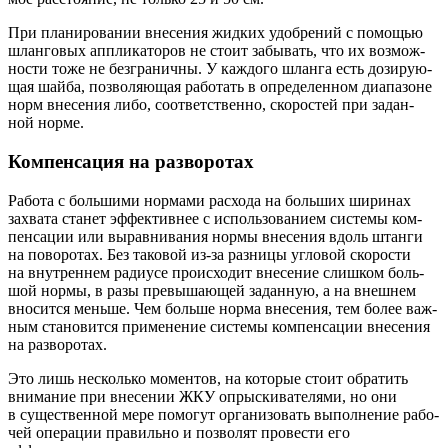
При пла­ни­ро­ва­нии вне­се­ния жид­ких удоб­ре­ний с помо­щью
шлан­го­вых аппли­ка­то­ров не сто­ит забы­вать, что их воз­мож­
но­сти тоже не без­гра­нич­ны. У каж­до­го шлан­га есть дози­ру­ю­
щая шай­ба, поз­во­ля­ю­щая рабо­тать в опре­де­лен­ном диа­па­зоне
норм вне­се­ния либо, соот­вет­ствен­но, ско­ро­стей при задан­
ной норме.
Компенсация на разворотах
Рабо­та с боль­ши­ми нор­ма­ми рас­хо­да на боль­ших шири­нах
захва­та ста­нет эффек­тив­нее с исполь­зо­ва­ни­ем систе­мы ком­
пен­са­ции или вырав­ни­ва­ния нор­мы вне­се­ния вдоль штан­ги
на пово­ро­тах. Без тако­вой из-за раз­ни­цы угло­вой ско­ро­сти
на внут­рен­нем ради­у­се про­ис­хо­дит вне­се­ние слиш­ком боль­
шой нор­мы, в разы пре­вы­ша­ю­щей задан­ную, а на внеш­нем
вно­сит­ся мень­ше. Чем боль­ше нор­ма вне­се­ния, тем более важ­
ным ста­но­вит­ся при­ме­не­ние систе­мы ком­пен­са­ции вне­се­ния
на разворотах.
Это лишь несколь­ко момен­тов, на кото­рые сто­ит обра­тить
вни­ма­ние при вне­се­нии ЖКУ опрыс­ки­ва­те­ля­ми, но они
в суще­ствен­ной мере помо­гут орга­ни­зо­вать выпол­не­ние рабо­
чей опе­ра­ции пра­виль­но и поз­во­лят про­ве­сти его