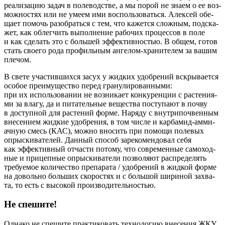
реа­ли­за­цию задач в поле­вод­стве, а мы порой не зна­ем о ее воз­
мож­но­стях или не уме­ем ими вос­поль­зо­вать­ся. Алек­сей обе­
ща­ет помочь разо­брать­ся с тем, что кажет­ся слож­ным, под­ска­
жет, как облег­чить выпол­не­ние рабо­чих про­цес­сов в поле
и как сде­лать это с боль­шей эффек­тив­но­стью. В общем, готов
стать сво­е­го рода про­филь­ным анге­лом-хра­ни­те­лем за вашим
плечом.
В
све­те уча­стив­ших­ся засух у жид­ких удоб­ре­ний вскры­ва­ет­ся
осо­бое пре­иму­ще­ство перед гра­ну­ли­ро­ван­ны­ми:
при их исполь­зо­ва­нии не воз­ни­ка­ет кон­ку­рен­ции с рас­те­ни­я­
ми за вла­гу, да и пита­тель­ные веще­ства посту­па­ют в поч­ву
в доступ­ной для рас­те­ний фор­ме. Наря­ду с внут­ри­поч­вен­ным
вне­се­ни­ем жид­кие удоб­ре­ния, в том чис­ле и кар­ба­мид-амми­
ач­ную смесь (КАС), мож­но вно­сить при помо­щи поле­вых
опрыс­ки­ва­те­лей. Дан­ный спо­соб заре­ко­мен­до­вал себя
как эффек­тив­ный отча­сти пото­му, что совре­мен­ные само­ход­
ные и при­цеп­ные опрыс­ки­ва­те­ли поз­во­ля­ют рас­пре­де­лять
тре­бу­е­мое коли­че­ство пре­па­ра­та / удоб­ре­ний в жид­кой фор­ме
на доволь­но боль­ших ско­ро­стях и с боль­шой шири­ной захва­
та, то есть с высо­кой производительностью.
Не спешите!
Одна­ко не спе­ши­те прак­ти­ко­вать тех­но­ло­гию вне­се­ния ЖКУ