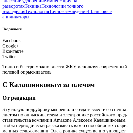
внесение удобрений
Компенсация на
разворотах
Техника
Технологии точного
земледелия
Технология
Точное земледелие
Шланговые
аппликаторы
Поделитьтся
Facebook
Google+
Вконтакте
Twitter
Точ­но и быст­ро мож­но вне­сти ЖКУ, исполь­зуя совре­мен­ный
поле­вой опрыскиватель.
С Калашниковым за плечом
От редакции
Эту новую под­руб­ри­ку мы реши­ли создать вме­сте со спе­ци­а­
ли­стом по опрыс­ки­ва­те­лям и элек­тро­ни­ке рос­сий­ско­го пред­
ста­ви­тель­ства ком­па­нии Amazone Алек­се­ем Калаш­ни­ко­вым,
что­бы пери­о­ди­че­ски рас­ска­зы­вать вам о спо­соб­но­стях совре­
мен­ных сель­хоз­ма­шин. Элек­тро­ни­ка суще­ствен­но упро­ща­ет