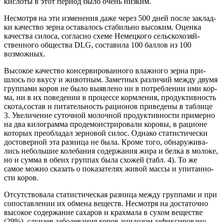
кис­ло­ты в этот пери­од было очень низким.
Несмот­ря на эти изме­не­ния даже через 500 дней после заклад­
ки каче­ство зер­на оста­ва­лось ста­биль­но высо­ким. Оцен­ка
каче­ства сило­са, соглас­но схе­ме Немец­ко­го сель­ско­хо­зяй­
ствен­но­го обще­ства DLG, соста­ви­ла 100 бал­лов из 100
возможных.
Высо­кое каче­ство кон­сер­ви­ро­ван­но­го влаж­но­го зер­на при­
шлось по вку­су и живот­ным. Замет­ных раз­ли­чий меж­ду дву­мя
груп­па­ми коров не было выяв­ле­но ни в потреб­ле­нии ими кор­
ма, ни в их пове­де­нии в про­цес­се корм­ле­ния, про­дук­тив­ность
скота,состав и пита­тель­ность раци­о­нов при­ве­де­ны в таб­ли­це
3. Уве­ли­че­ние суточ­ной молоч­ной про­дук­тив­но­сти при­мер­но
на два кило­грам­ма про­де­мон­стри­ро­ва­ли коро­вы, в раци­оне
кото­рых пре­об­ла­дал зер­но­вой силос. Одна­ко ста­ти­сти­че­ски
досто­вер­ной эта раз­ни­ца не была. Кро­ме того, обна­ру­жи­ва­
лись неболь­шие коле­ба­ния содер­жа­ния жира и бел­ка в моло­ке,
но и сум­ма в обе­их груп­пах была схо­жей (табл. 4). То же
самое мож­но ска­зать о пока­за­те­лях живой мас­сы и упи­тан­но­
сти коров.
Отсут­ство­ва­ла ста­ти­сти­че­ская раз­ни­ца меж­ду груп­па­ми и при
сопо­став­ле­нии их обме­на веществ. Несмот­ря на доста­точ­но
высо­кое содер­жа­ние саха­ров и крах­ма­ла в сухом веще­стве
(29%), слу­ча­ев забо­ле­ва­ния коров аци­до­зом зафик­си­ро­ва­но