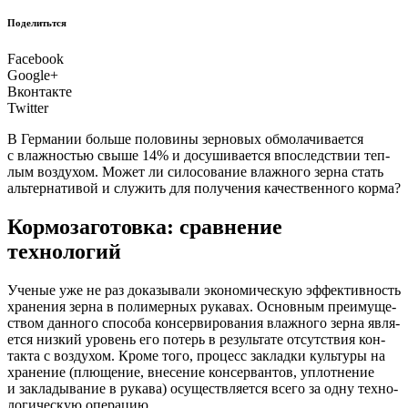
Поделитьтся
Facebook
Google+
Вконтакте
Twitter
В Гер­ма­нии боль­ше поло­ви­ны зер­но­вых обмо­ла­чи­ва­ет­ся
с влаж­но­стью свы­ше 14% и досу­ши­ва­ет­ся впо­след­ствии теп­
лым воз­ду­хом. Может ли сило­со­ва­ние влаж­но­го зер­на стать
аль­тер­на­ти­вой и слу­жить для полу­че­ния каче­ствен­но­го корма?
Кормозаготовка: сравнение
технологий
У
ченые уже не раз дока­зы­ва­ли эко­но­ми­че­скую эффек­тив­ность
хра­не­ния зер­на в поли­мер­ных рука­вах. Основ­ным пре­иму­ще­
ством дан­но­го спо­со­ба кон­сер­ви­ро­ва­ния влаж­но­го зер­на явля­
ет­ся низ­кий уро­вень его потерь в резуль­та­те отсут­ствия кон­
так­та с воз­ду­хом. Кро­ме того, про­цесс заклад­ки куль­ту­ры на
хра­не­ние (плю­ще­ние, вне­се­ние кон­сер­ван­тов, уплот­не­ние
и закла­ды­ва­ние в рука­ва) осу­ществ­ля­ет­ся все­го за одну тех­но­
ло­ги­че­скую операцию.