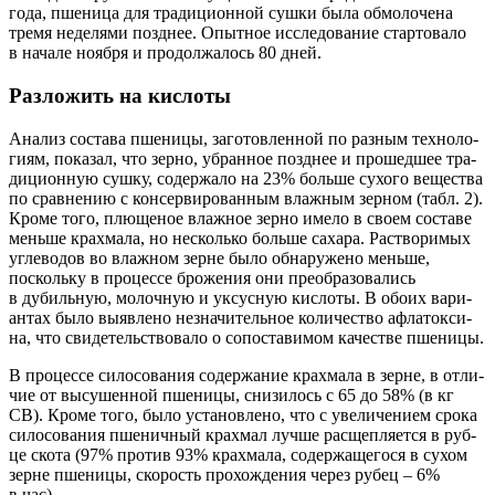
года, пше­ни­ца для тра­ди­ци­он­ной суш­ки была обмо­ло­че­на
тре­мя неде­ля­ми позд­нее. Опыт­ное иссле­до­ва­ние стар­то­ва­ло
в нача­ле нояб­ря и про­дол­жа­лось 80 дней.
Разложить на кислоты
Ана­лиз соста­ва пше­ни­цы, заго­тов­лен­ной по раз­ным тех­но­ло­
ги­ям, пока­зал, что зер­но, убран­ное позд­нее и про­шед­шее тра­
ди­ци­он­ную суш­ку, содер­жа­ло на 23% боль­ше сухо­го веще­ства
по срав­не­нию с кон­сер­ви­ро­ван­ным влаж­ным зер­ном (табл. 2).
Кро­ме того, плю­ще­ное влаж­ное зер­но име­ло в сво­ем соста­ве
мень­ше крах­ма­ла, но несколь­ко боль­ше саха­ра. Рас­тво­ри­мых
угле­во­дов во влаж­ном зерне было обна­ру­же­но мень­ше,
посколь­ку в про­цес­се бро­же­ния они пре­об­ра­зо­ва­лись
в дубиль­ную, молоч­ную и уксус­ную кис­ло­ты. В обо­их вари­
ан­тах было выяв­ле­но незна­чи­тель­ное коли­че­ство афла­ток­си­
на, что сви­де­тель­ство­ва­ло о сопо­ста­ви­мом каче­стве пшеницы.
В про­цес­се сило­со­ва­ния содер­жа­ние крах­ма­ла в зерне, в отли­
чие от высу­шен­ной пше­ни­цы, сни­зи­лось с 65 до 58% (в кг
СВ). Кро­ме того, было уста­нов­ле­но, что с уве­ли­че­ни­ем сро­ка
сило­со­ва­ния пше­нич­ный крах­мал луч­ше рас­щеп­ля­ет­ся в руб­
це ско­та (97% про­тив 93% крах­ма­ла, содер­жа­ще­го­ся в сухом
зерне пше­ни­цы, ско­рость про­хож­де­ния через рубец – 6%
в час).