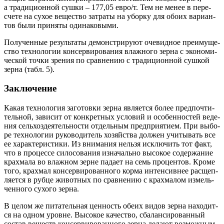
а тра­ди­ци­он­ной суш­ки – 177,05 евро/т. Тем не менее в пере­
сче­те на сухое веще­ство затра­ты на убор­ку для обо­их вари­ан­
тов были при­ня­ты одинаковыми.
Полу­чен­ные резуль­та­ты демон­стри­ру­ют оче­вид­ное пре­иму­ще­
ство тех­но­ло­гии кон­сер­ви­ро­ва­ния влаж­но­го зер­на с эко­но­ми­
че­ской точ­ки зре­ния по срав­не­нию с тра­ди­ци­он­ной суш­кой
зер­на (табл. 5).
Заключение
Какая тех­но­ло­гия заго­тов­ки зер­на явля­ет­ся более пред­по­чти­
тель­ной, зави­сит от кон­крет­ных усло­вий и осо­бен­но­стей веде­
ния сель­хоз­де­я­тель­но­сти отдель­ным пред­при­я­ти­ем. При выбо­
ре тех­но­ло­гии руко­во­ди­тель хозяй­ства дол­жен учи­ты­вать все
ее харак­те­ри­сти­ки. Из вни­ма­ния нель­зя исклю­чить тот факт,
что в про­цес­се сило­со­ва­ния изна­чаль­но высо­кое содер­жа­ние
крах­ма­ла во влаж­ном зерне пада­ет на семь про­цен­тов. Кро­ме
того, крах­мал кон­сер­ви­ро­ван­но­го кор­ма интен­сив­нее рас­щеп­
ля­ет­ся в руб­це живот­ных по срав­не­нию с крах­ма­лом измель­
чен­но­го сухо­го зерна.
В целом же пита­тель­ная цен­ность обе­их видов зер­на нахо­дит­
ся на одном уровне. Высо­кое каче­ство, сба­лан­си­ро­ван­ный
состав веществ кон­сер­ви­ро­ван­но­го зер­на дела­ют воз­мож­ным