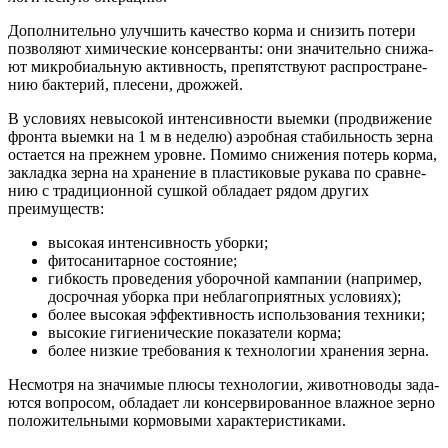
Допол­ни­тель­но улуч­шить каче­ство кор­ма и сни­зить поте­ри
поз­во­ля­ют хими­че­ские кон­сер­ван­ты: они зна­чи­тель­но сни­жа­
ют мик­ро­би­аль­ную актив­ность, пре­пят­ству­ют рас­про­стра­не­
нию бак­те­рий, пле­се­ни, дрожжей.
В усло­ви­ях невы­со­кой интен­сив­но­сти выем­ки (про­дви­же­ние
фрон­та выем­ки на 1 м в неде­лю) аэроб­ная ста­биль­ность зер­на
оста­ет­ся на преж­нем уровне. Поми­мо сни­же­ния потерь кор­ма,
заклад­ка зер­на на хра­не­ние в пла­сти­ко­вые рука­ва по срав­не­
нию с тра­ди­ци­он­ной суш­кой обла­да­ет рядом дру­гих
преимуществ:
высо­кая интен­сив­ность уборки;
фито­са­ни­тар­ное состояние;
гиб­кость про­ве­де­ния убо­роч­ной кам­па­нии (напри­мер,
досроч­ная убор­ка при небла­го­при­ят­ных условиях);
более высо­кая эффек­тив­ность исполь­зо­ва­ния техники;
высо­кие гиги­е­ни­че­ские пока­за­те­ли корма;
более низ­кие тре­бо­ва­ния к тех­но­ло­гии хра­не­ния зерна.
Несмот­ря на зна­чи­мые плю­сы тех­но­ло­гии, живот­но­во­ды зада­
ют­ся вопро­сом, обла­да­ет ли кон­сер­ви­ро­ван­ное влаж­ное зер­но
поло­жи­тель­ны­ми кор­мо­вы­ми характеристиками.