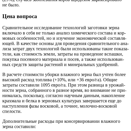
не было.
Цена вопроса
Срав­ни­тель­ное иссле­до­ва­ние тех­но­ло­гий заго­тов­ки зер­на
вклю­ча­ло в себя не толь­ко ана­лиз хими­че­ско­го соста­ва и кор­
мо­вых осо­бен­но­стей, но и изу­че­ние эко­но­ми­че­ской состав­ля­
ю­щей. В каче­стве осно­вы для про­ве­де­ния срав­ни­тель­но­го ана­
ли­за затрат двух тех­но­ло­гий были исполь­зо­ва­ны такие пока­за­
те­ли, как сто­и­мость зем­ли, затра­ты на про­ве­де­ние вспаш­ки,
покуп­ка посев­но­го мате­ри­а­ла и посев, а так­же исполь­зо­ван­
ных средств защи­ты рас­те­ний и мине­раль­ных удобрений.
В рас­че­те сто­и­мо­сти убор­ки влаж­но­го зер­на был учтен более
высо­кий рас­ход топ­ли­ва (+10%, или +36 евро/га). Общие
затра­ты соста­ви­ли 1095 евро/га. При этом раз­ни­ца в уро­жай­
но­сти зер­на, собран­но­го в раз­ное вре­мя, во вни­ма­ние не при­
ни­ма­лась, посколь­ку, соглас­но науч­ным дан­ным, накоп­ле­ние
крах­ма­ла и бел­ка в зер­но­вых куль­ту­рах завер­ша­ет­ся еще до
наступ­ле­ния фазы вос­ко­вой, а точ­нее, молоч­но-вос­ко­вой
спелости.
Допол­ни­тель­ные рас­хо­ды при кон­сер­ви­ро­ва­нии влаж­но­го
зер­на составили: