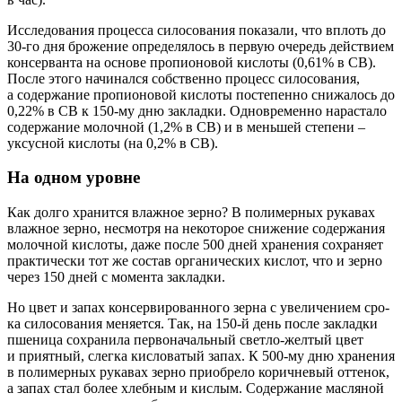
Иссле­до­ва­ния про­цес­са сило­со­ва­ния пока­за­ли, что вплоть до
30-го дня бро­же­ние опре­де­ля­лось в первую оче­редь дей­стви­ем
кон­сер­ван­та на осно­ве про­пи­о­но­вой кис­ло­ты (0,61% в СВ).
После это­го начи­нал­ся соб­ствен­но про­цесс сило­со­ва­ния,
а содер­жа­ние про­пи­о­но­вой кис­ло­ты посте­пен­но сни­жа­лось до
0,22% в СВ к 150-му дню заклад­ки. Одно­вре­мен­но нарас­та­ло
содер­жа­ние молоч­ной (1,2% в СВ) и в мень­шей сте­пе­ни –
уксус­ной кис­ло­ты (на 0,2% в СВ).
На одном уровне
Как дол­го хра­нит­ся влаж­ное зер­но? В поли­мер­ных рука­вах
влаж­ное зер­но, несмот­ря на неко­то­рое сни­же­ние содер­жа­ния
молоч­ной кис­ло­ты, даже после 500 дней хра­не­ния сохра­ня­ет
прак­ти­че­ски тот же состав орга­ни­че­ских кис­лот, что и зер­но
через 150 дней с момен­та закладки.
Но цвет и запах кон­сер­ви­ро­ван­но­го зер­на с уве­ли­че­ни­ем сро­
ка сило­со­ва­ния меня­ет­ся. Так, на 150-й день после заклад­ки
пше­ни­ца сохра­ни­ла пер­во­на­чаль­ный свет­ло-жел­тый цвет
и при­ят­ный, слег­ка кис­ло­ва­тый запах. К 500-му дню хра­не­ния
в поли­мер­ных рука­вах зер­но при­об­ре­ло корич­не­вый отте­нок,
а запах стал более хлеб­ным и кис­лым. Содер­жа­ние мас­ля­ной