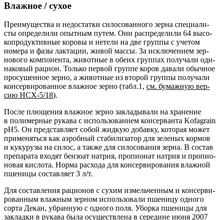
Влажное / сухое
Пре­иму­ще­ства и недо­стат­ки сило­со­ван­но­го зер­на спе­ци­а­ли­
сты опре­де­ли­ли опыт­ным путем. Они рас­пре­де­ли­ли 64 высо­
ко­про­дук­тив­ные коро­вы и нете­ли на две груп­пы с уче­том
номе­ра и фазы лак­та­ции, живой мас­сы. За исклю­че­ни­ем зер­
но­во­го ком­по­нен­та, живот­ные в обе­их груп­пах полу­ча­ли оди­
на­ко­вый раци­он. Толь­ко пер­вой груп­пе коров дава­ли обыч­ное
про­су­шен­ное зер­но, а живот­ные из вто­рой груп­пы полу­ча­ли
кон­сер­ви­ро­ван­ное влаж­ное зер­но (табл.1,
см. бумаж­ную вер­
сию НСХ-5/18
).
После плю­ще­ния влаж­ное зер­но закла­ды­ва­ли на хра­не­ние
в поли­мер­ные рука­ва с исполь­зо­ва­ни­ем кон­сер­ван­та Kofagrain
pH5. Он пред­став­ля­ет собой жид­кую добав­ку, кото­рая может
при­ме­нять­ся как аэроб­ный ста­би­ли­за­тор для зеле­ных кор­мов
и куку­ру­зы на силос, а так­же для сило­со­ва­ния зер­на. В состав
пре­па­ра­та вхо­дят бен­зо­ат натрия, про­пи­о­нат натрия и про­пи­о­
но­вая кис­ло­та. Нор­ма рас­хо­да для кон­сер­ви­ро­ва­ния влаж­ной
пше­ни­цы состав­ля­ет 3 л/т.
Для состав­ле­ния раци­о­нов с сухим измель­чен­ным и кон­сер­ви­
ро­ван­ным влаж­ным зер­ном исполь­зо­ва­ли пше­ни­цу одно­го
сор­та Декан, убран­ную с одно­го поля. Убор­ка пше­ни­цы для
заклад­ки в рука­ва была осу­ществ­ле­на в сере­дине июня 2007