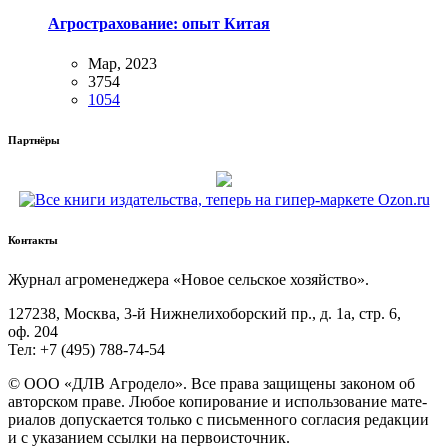
Агрострахование: опыт Китая
Мар, 2023
3754
1054
Партнёры
Контакты
Жур­нал агро­ме­не­дже­ра «Новое сель­ское хозяйство».
127238, Москва, 3‑й Ниж­не­ли­хо­бор­ский пр., д. 1а, стр. 6,
оф. 204
Тел: +7 (495) 788‑74‑54
© ООО «ДЛВ Агро­де­ло». Все пра­ва защи­ще­ны зако­ном об
автор­ском пра­ве. Любое копи­ро­ва­ние и исполь­зо­ва­ние мате­
ри­а­лов допус­ка­ет­ся толь­ко с пись­мен­но­го согла­сия редак­ции
и с ука­за­ни­ем ссыл­ки на первоисточник.