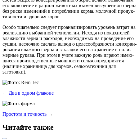
его вклю­че­ние в раци­он живот­ных вза­мен высу­шен­но­го зер­на
без рис­ка изме­не­ний в потреб­ле­нии кор­ма, молоч­ной про­дук­
тив­но­сти и здо­ро­вья коров.
Осо­бо тща­тель­но сле­ду­ет про­ана­ли­зи­ро­вать уро­вень затрат на
реа­ли­за­цию выбран­ной тех­но­ло­гии. Исхо­дя из пока­за­те­лей
влаж­но­сти зер­на и рас­хо­дов, необ­хо­ди­мых на про­ве­де­ние его
суш­ки, неслож­но сде­лать вывод о целе­со­об­раз­но­сти кон­сер­ви­
ро­ва­ния влаж­но­го зер­на и заклад­ки его на хра­не­ние в поли­
мер­ные рука­ва. При этом в уче­те важ­ную роль игра­ют име­ю­
щи­е­ся про­из­вод­ствен­ные мощ­но­сти сель­хоз­пред­при­я­тия
(нали­чие хра­ни­ли­ща для кор­мов, сель­хоз­тех­ни­ки для
заготовки).
←
Два в одном флаконе
Простота и точность
→
Читайте также