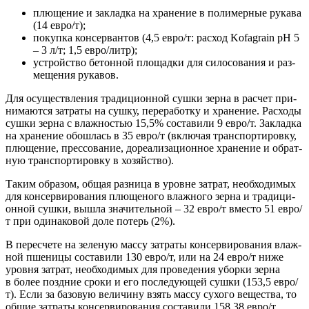
плю­ще­ние и заклад­ка на хра­не­ние в поли­мер­ные рука­ва
(14 евро/т);
покуп­ка кон­сер­ван­тов (4,5 евро/т: рас­ход Kofagrain pH 5
– 3 л/т; 1,5 евро/литр);
устрой­ство бетон­ной пло­щад­ки для сило­со­ва­ния и раз­
ме­ще­ния рукавов.
Для осу­ществ­ле­ния тра­ди­ци­он­ной суш­ки зер­на в рас­чет при­
ни­ма­ют­ся затра­ты на суш­ку, пере­ра­бот­ку и хра­не­ние. Рас­хо­ды
суш­ки зер­на с влаж­но­стью 15,5% соста­ви­ли 9 евро/т. Заклад­ка
на хра­не­ние обо­шлась в 35 евро/т (вклю­чая транс­пор­ти­ров­ку,
плю­ще­ние, прес­со­ва­ние, доре­а­ли­за­ци­он­ное хра­не­ние и обрат­
ную транс­пор­ти­ров­ку в хозяйство).
Таким обра­зом, общая раз­ни­ца в уровне затрат, необ­хо­ди­мых
для кон­сер­ви­ро­ва­ния плю­ще­но­го влаж­но­го зер­на и тра­ди­ци­
он­ной суш­ки, вышла зна­чи­тель­ной – 32 евро/т вме­сто 51 евро/
т при оди­на­ко­вой доле потерь (2%).
В пере­сче­те на зеле­ную мас­су затра­ты кон­сер­ви­ро­ва­ния влаж­
ной пше­ни­цы соста­ви­ли 130 евро/т, или на 24 евро/т ниже
уров­ня затрат, необ­хо­ди­мых для про­ве­де­ния убор­ки зер­на
в более позд­ние сро­ки и его после­ду­ю­щей суш­ки (153,5 евро/
т). Если за базо­вую вели­чи­ну взять мас­су сухо­го веще­ства, то
общие затра­ты кон­сер­ви­ро­ва­ния соста­ви­ли 158,38 евро/т,