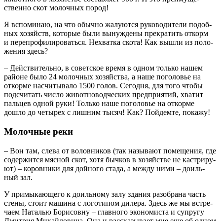
ствен­но скот молоч­ных пород!
Я вспо­ми­наю, на что обыч­но жалу­ют­ся руко­во­ди­те­ли подоб­
ных хозяйств, кото­рые были вынуж­де­ны пре­кра­тить откорм
и пере­про­фи­ли­ро­вать­ся. Нехват­ка ско­та! Как вышли из поло­
же­ния здесь?
– Дей­стви­тель­но, в совет­ское вре­мя в одном толь­ко нашем
рай­оне было 24 молоч­ных хозяй­ства, а наше пого­ло­вье на
откор­ме насчи­ты­ва­ло 1500 голов. Сего­дня, для того что­бы
под­счи­тать чис­ло живот­но­вод­че­ских пред­при­я­тий, хва­тит
паль­цев одной руки! Толь­ко наше пого­ло­вье на откор­ме
дошло до четы­рех с лиш­ним тысяч! Как? Пой­дем­те, покажу!
Молочные реки
– Вон там, сле­ва от волов­ни­ков (так назы­ва­ют поме­ще­ния, где
содер­жит­ся мяс­ной скот, хотя быч­ков в хозяй­стве не кастри­ру­
ют) – коров­ни­ки для дой­но­го ста­да, а меж­ду ними – доиль­
ный зал.
У при­мы­ка­ю­ще­го к доиль­но­му залу зда­ния разо­бра­на часть
сте­ны, сто­ит маши­на с лого­ти­пом диле­ра. Здесь же мы встре­
ча­ем Ната­лью Бори­сов­ну – глав­но­го эко­но­ми­ста и супру­гу
Дмит­рия Михай­ло­ви­ча. Она и рас­ска­зы­ва­ет мне еще об одном