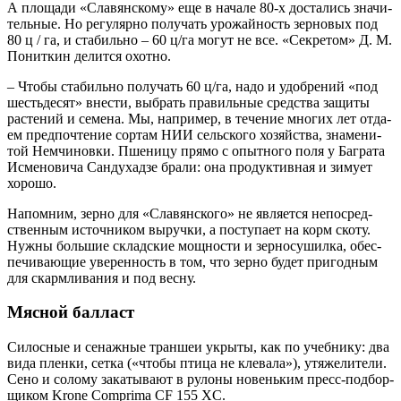
А пло­ща­ди «Сла­вян­ско­му» еще в нача­ле 80‑х доста­лись зна­чи­
тель­ные. Но регу­ляр­но полу­чать уро­жай­ность зер­но­вых под
80 ц / га, и ста­биль­но – 60 ц/га могут не все. «Сек­ре­том» Д. М.
Понит­кин делит­ся охотно.
– Что­бы ста­биль­но полу­чать 60 ц/га, надо и удоб­ре­ний «под
шесть­де­сят» вне­сти, выбрать пра­виль­ные сред­ства защи­ты
рас­те­ний и семе­на. Мы, напри­мер, в тече­ние мно­гих лет отда­
ем пред­по­чте­ние сор­там НИИ сель­ско­го хозяй­ства, зна­ме­ни­
той Нем­чи­нов­ки. Пше­ни­цу пря­мо с опыт­но­го поля у Баг­ра­та
Исме­но­ви­ча Сан­ду­х­ад­зе бра­ли: она про­дук­тив­ная и зиму­ет
хорошо.
Напом­ним, зер­но для «Сла­вян­ско­го» не явля­ет­ся непо­сред­
ствен­ным источ­ни­ком выруч­ки, а посту­па­ет на корм ско­ту.
Нуж­ны боль­шие склад­ские мощ­но­сти и зер­но­су­шил­ка, обес­
пе­чи­ва­ю­щие уве­рен­ность в том, что зер­но будет при­год­ным
для скарм­ли­ва­ния и под весну.
Мясной балласт
Силос­ные и сенаж­ные тран­шеи укры­ты, как по учеб­ни­ку: два
вида плен­ки, сет­ка («что­бы пти­ца не кле­ва­ла»), утя­же­ли­те­ли.
Сено и соло­му зака­ты­ва­ют в руло­ны новень­ким пресс-под­бор­
щи­ком Krone Comprima CF 155 XC.