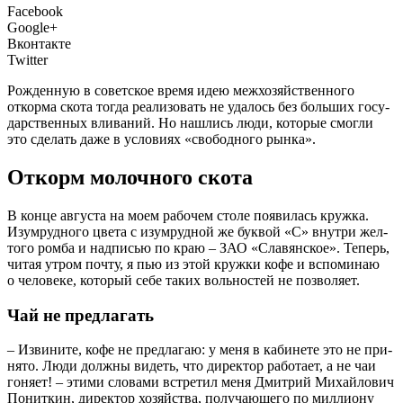
Facebook
Google+
Вконтакте
Twitter
Рож­ден­ную в совет­ское вре­мя идею меж­хо­зяй­ствен­но­го
откор­ма ско­та тогда реа­ли­зо­вать не уда­лось без боль­ших госу­
дар­ствен­ных вли­ва­ний. Но нашлись люди, кото­рые смог­ли
это сде­лать даже в усло­ви­ях «сво­бод­но­го рынка».
Откорм молочного скота
В
кон­це авгу­ста на моем рабо­чем сто­ле появи­лась круж­ка.
Изу­мруд­но­го цве­та с изу­мруд­ной же бук­вой «С» внут­ри жел­
то­го ром­ба и над­пи­сью по краю – ЗАО «Сла­вян­ское». Теперь,
читая утром почту, я пью из этой круж­ки кофе и вспо­ми­наю
о чело­ве­ке, кото­рый себе таких воль­но­стей не позволяет.
Чай не предлагать
– Изви­ни­те, кофе не пред­ла­гаю: у меня в каби­не­те это не при­
ня­то. Люди долж­ны видеть, что дирек­тор рабо­та­ет, а не чаи
гоня­ет! – эти­ми сло­ва­ми встре­тил меня Дмит­рий Михай­ло­вич
Понит­кин, дирек­тор хозяй­ства, полу­ча­ю­ще­го по мил­ли­о­ну