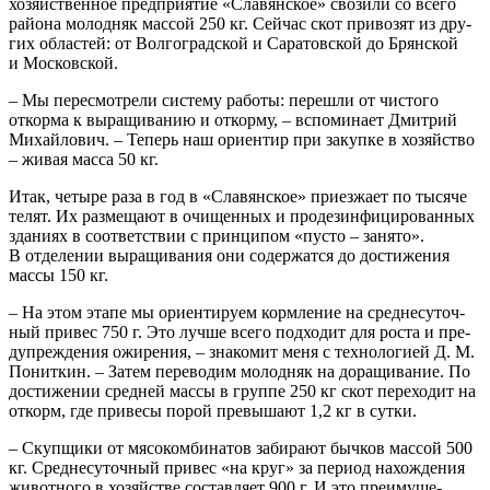
хо­зяй­ствен­ное пред­при­я­тие «Сла­вян­ское» сво­зи­ли со все­го
рай­о­на молод­няк мас­сой 250 кг. Сей­час скот при­во­зят из дру­
гих обла­стей: от Вол­го­град­ской и Сара­тов­ской до Брян­ской
и Московской.
– Мы пере­смот­ре­ли систе­му рабо­ты: пере­шли от чисто­го
откор­ма к выра­щи­ва­нию и откор­му, – вспо­ми­на­ет Дмит­рий
Михай­ло­вич. – Теперь наш ори­ен­тир при закуп­ке в хозяй­ство
– живая мас­са 50 кг.
Итак, четы­ре раза в год в «Сла­вян­ское» при­ез­жа­ет по тыся­че
телят. Их раз­ме­ща­ют в очи­щен­ных и про­дез­ин­фи­ци­ро­ван­ных
зда­ни­ях в соот­вет­ствии с прин­ци­пом «пусто – заня­то».
В отде­ле­нии выра­щи­ва­ния они содер­жат­ся до дости­же­ния
мас­сы 150 кг.
– На этом эта­пе мы ори­ен­ти­ру­ем корм­ле­ние на сред­не­су­точ­
ный при­вес 750 г. Это луч­ше все­го под­хо­дит для роста и пре­
ду­пре­жде­ния ожи­ре­ния, – зна­ко­мит меня с тех­но­ло­ги­ей Д. М.
Понит­кин. – Затем пере­во­дим молод­няк на дора­щи­ва­ние. По
дости­же­нии сред­ней мас­сы в груп­пе 250 кг скот пере­хо­дит на
откорм, где при­ве­сы порой пре­вы­ша­ют 1,2 кг в сутки.
– Скуп­щи­ки от мясо­ком­би­на­тов заби­ра­ют быч­ков мас­сой 500
кг. Сред­не­су­точ­ный при­вес «на круг» за пери­од нахож­де­ния
живот­но­го в хозяй­стве состав­ля­ет 900 г. И это пре­иму­ще­