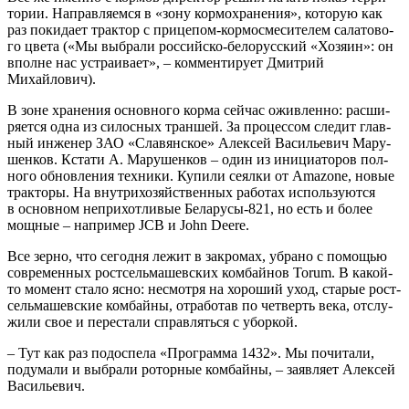
то­рии. Направ­ля­ем­ся в «зону кор­мо­хра­не­ния», кото­рую как
раз поки­да­ет трак­тор с при­це­пом-кор­мо­сме­си­те­лем сала­то­во­
го цве­та («Мы выбра­ли рос­сий­ско-бело­рус­ский «Хозя­ин»: он
вполне нас устра­и­ва­ет», – ком­мен­ти­ру­ет Дмит­рий
Михайлович).
В зоне хра­не­ния основ­но­го кор­ма сей­час ожив­лен­но: рас­ши­
ря­ет­ся одна из силос­ных тран­шей. За про­цес­сом сле­дит глав­
ный инже­нер ЗАО «Сла­вян­ское» Алек­сей Васи­лье­вич Мару­
шен­ков. Кста­ти А. Мару­шен­ков – один из ини­ци­а­то­ров пол­
но­го обнов­ле­ния тех­ни­ки. Купи­ли сеял­ки от Amazone, новые
трак­то­ры. На внут­ри­хо­зяй­ствен­ных рабо­тах исполь­зу­ют­ся
в основ­ном непри­хот­ли­вые Бела­ру­сы-821, но есть и более
мощ­ные – напри­мер JCB и John Deere.
Все зер­но, что сего­дня лежит в закро­мах, убра­но с помо­щью
совре­мен­ных рост­сель­ма­шев­ских ком­бай­нов Torum. В какой-
то момент ста­ло ясно: несмот­ря на хоро­ший уход, ста­рые рост­
сель­ма­шев­ские ком­бай­ны, отра­бо­тав по чет­верть века, отслу­
жи­ли свое и пере­ста­ли справ­лять­ся с уборкой.
– Тут как раз подо­спе­ла «Про­грам­ма 1432». Мы почи­та­ли,
поду­ма­ли и выбра­ли ротор­ные ком­бай­ны, – заяв­ля­ет Алек­сей
Васильевич.