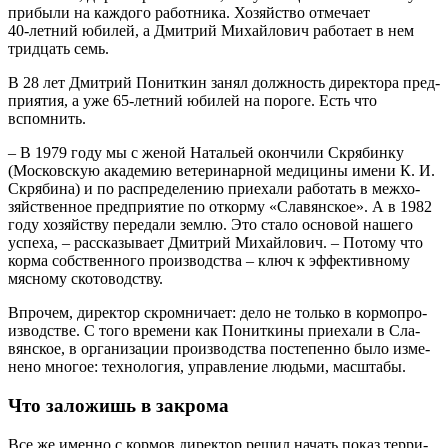
при­бы­ли на каж­до­го работ­ни­ка. Хозяй­ство отме­ча­ет
40‑летний юби­лей, а Дмит­рий Михай­ло­вич рабо­та­ет в нем
трид­цать семь.
В 28 лет Дмит­рий Понит­кин занял долж­ность дирек­то­ра пред­
при­я­тия, а уже 65‑летний юби­лей на поро­ге. Есть что
вспомнить.
– В 1979 году мы с женой Ната­льей окон­чи­ли Скря­бин­ку
(Мос­ков­скую ака­де­мию вете­ри­нар­ной меди­ци­ны име­ни К. И.
Скря­би­на) и по рас­пре­де­ле­нию при­е­ха­ли рабо­тать в меж­хо­
зяй­ствен­ное пред­при­я­тие по откор­му «Сла­вян­ское». А в 1982
году хозяй­ству пере­да­ли зем­лю. Это ста­ло осно­вой наше­го
успе­ха, – рас­ска­зы­ва­ет Дмит­рий Михай­ло­вич. – Пото­му что
кор­ма соб­ствен­но­го про­из­вод­ства – ключ к эффек­тив­но­му
мяс­но­му скотоводству.
Впро­чем, дирек­тор скром­ни­ча­ет: дело не толь­ко в кор­мо­про­
из­вод­стве. С того вре­ме­ни как Понит­ки­ны при­е­ха­ли в Сла­
вян­ское, в орга­ни­за­ции про­из­вод­ства посте­пен­но было изме­
не­но мно­гое: тех­но­ло­гия, управ­ле­ние людь­ми, масштабы.
Что заложишь в закрома
Все же имен­но с кор­мов дирек­тор решил начать показ тер­ри­