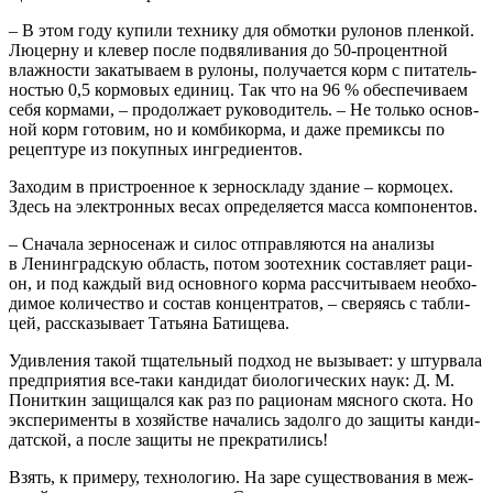
– В этом году купи­ли тех­ни­ку для обмот­ки руло­нов плен­кой.
Люцер­ну и кле­вер после под­вя­ли­ва­ния до 50‑процентной
влаж­но­сти зака­ты­ва­ем в руло­ны, полу­ча­ет­ся корм с пита­тель­
но­стью 0,5 кор­мо­вых еди­ниц. Так что на 96 % обес­пе­чи­ва­ем
себя кор­ма­ми, – про­дол­жа­ет руко­во­ди­тель. – Не толь­ко основ­
ной корм гото­вим, но и ком­би­кор­ма, и даже пре­ми­к­сы по
рецеп­ту­ре из покуп­ных ингредиентов.
Захо­дим в при­стро­ен­ное к зер­но­скла­ду зда­ние – кор­мо­цех.
Здесь на элек­трон­ных весах опре­де­ля­ет­ся мас­са компонентов.
– Сна­ча­ла зер­но­се­наж и силос отправ­ля­ют­ся на ана­ли­зы
в Ленин­град­скую область, потом зоо­тех­ник состав­ля­ет раци­
он, и под каж­дый вид основ­но­го кор­ма рас­счи­ты­ва­ем необ­хо­
ди­мое коли­че­ство и состав кон­цен­тра­тов, – све­ря­ясь с таб­ли­
цей, рас­ска­зы­ва­ет Татья­на Батищева.
Удив­ле­ния такой тща­тель­ный под­ход не вызы­ва­ет: у штур­ва­ла
пред­при­я­тия все-таки кан­ди­дат био­ло­ги­че­ских наук: Д. М.
Понит­кин защи­щал­ся как раз по раци­о­нам мяс­но­го ско­та. Но
экс­пе­ри­мен­ты в хозяй­стве нача­лись задол­го до защи­ты кан­ди­
дат­ской, а после защи­ты не прекратились!
Взять, к при­ме­ру, тех­но­ло­гию. На заре суще­ство­ва­ния в меж­