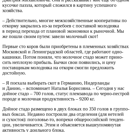
кусоч­ке паз­зла, кото­рый сло­жил­ся в кар­ти­ну успеш­но­го
хозяйства.
– Дей­стви­тель­но, мно­гие меж­хо­зяй­ствен­ные коопе­ра­ти­вы по
откор­му закры­лись из-за пере­бо­ев с постав­кой молод­ня­ка
в пери­од пере­хо­да от пла­но­вой эко­но­ми­ки к рыноч­ной. Мы
же пошли сво­им путем: заве­ли молоч­ный скот!
Пер­вые сто коров были при­об­ре­те­ны в пле­мен­ных хозяй­ствах
Мос­ков­ской и Ленин­град­ской обла­стей, где рабо­та­ют одно­
каш­ни­ки. Потом поня­ли, что молоч­ное ста­до может при­но­
сить неплохую при­быль. Быч­ки свои появи­лись, и цену
постав­щи­кам молод­ня­ка на откорм смог­ли пред­ло­жить
достойную.
– Я поеха­ла выби­рать скот в Гер­ма­нию, Нидер­лан­ды
и Данию, – вспо­ми­на­ет Ната­лья Бори­сов­на. – Сего­дня у нас
дой­ное ста­до – 700 голов, ста­тус плем­за­во­да по чер­но-пест­рой
поро­де и молоч­ная про­дук­тив­ность – 9200 кг.
Дой­ное ста­до раз­ме­ще­но в двух бло­ках по 350 голов в груп­по­
вых бок­сах. Недав­но постро­и­ли два отде­ле­ния (для нете­лей
и сухо­стоя): поголовье‑то, вопре­ки обще­рос­сий­ской тен­ден­
ции, уве­ли­чи­ва­ет­ся. Этим и объ­яс­ня­ет­ся выше­упо­мя­ну­тая
актив­ность у доиль­но­го блока.