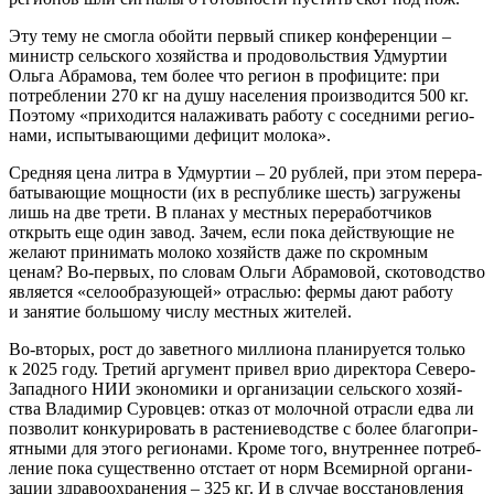
Эту тему не смог­ла обой­ти пер­вый спи­кер кон­фе­рен­ции –
министр сель­ско­го хозяй­ства и про­до­воль­ствия Удмур­тии
Оль­га Абра­мо­ва, тем более что реги­он в про­фи­ци­те: при
потреб­ле­нии 270 кг на душу насе­ле­ния про­из­во­дит­ся 500 кг.
Поэто­му «при­хо­дит­ся нала­жи­вать рабо­ту с сосед­ни­ми реги­о­
на­ми, испы­ты­ва­ю­щи­ми дефи­цит молока».
Сред­няя цена лит­ра в Удмур­тии – 20 руб­лей, при этом пере­ра­
ба­ты­ва­ю­щие мощ­но­сти (их в рес­пуб­ли­ке шесть) загру­же­ны
лишь на две тре­ти. В пла­нах у мест­ных пере­ра­бот­чи­ков
открыть еще один завод. Зачем, если пока дей­ству­ю­щие не
жела­ют при­ни­мать моло­ко хозяйств даже по скром­ным
ценам? Во-пер­вых, по сло­вам Оль­ги Абра­мо­вой, ско­то­вод­ство
явля­ет­ся «село­об­ра­зу­ю­щей» отрас­лью: фер­мы дают рабо­ту
и заня­тие боль­шо­му чис­лу мест­ных жителей.
Во-вто­рых, рост до завет­но­го мил­ли­о­на пла­ни­ру­ет­ся толь­ко
к 2025 году. Тре­тий аргу­мент при­вел врио дирек­то­ра Севе­ро-
Запад­но­го НИИ эко­но­ми­ки и орга­ни­за­ции сель­ско­го хозяй­
ства Вла­ди­мир Суров­цев: отказ от молоч­ной отрас­ли едва ли
поз­во­лит кон­ку­ри­ро­вать в рас­те­ние­вод­стве с более бла­го­при­
ят­ны­ми для это­го реги­о­на­ми. Кро­ме того, внут­рен­нее потреб­
ле­ние пока суще­ствен­но отста­ет от норм Все­мир­ной орга­ни­
за­ции здра­во­охра­не­ния – 325 кг. И в слу­чае вос­ста­нов­ле­ния