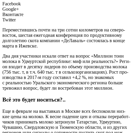
Facebook
Google+
Вконтакте
Twitter
Пере­ме­стив­шись почти на три сот­ни кило­мет­ров на севе­ро-
восток, шестая еже­год­ная кон­фе­рен­ция по про­дук­тив­но­му
дол­го­ле­тию ско­та ком­па­нии «ДеЛа­валь» состо­я­лась в кон­це
мар­та в Ижевске.
Д
ва дня участ­ни­ки иска­ли ответ на вопрос «Мил­ли­он тонн
моло­ка в Удмурт­ской рес­пуб­ли­ке: миф или реаль­ность?» Реги­
он вхо­дит в десят­ку лиде­ров по объ­е­му про­из­вод­ства моло­ка
(756 тыс. т, в т.ч. 640 тыс. т в сель­хоз­ор­га­ни­за­ци­ях). Рост про­
из­вод­ства в 2017‑м году соста­вил +4,2 %, но зна­ко­мых
с реаль­но­стью Ураль­ско­го эко­но­ми­че­ско­го реги­о­на боль­ше
тре­во­жил вопрос, будет ли вос­тре­бо­ван этот миллион.
Всё это будет носиться?..
Еще в фев­ра­ле на выстав­ках в Москве всех бес­по­ко­и­ли низ­
кие цены на моло­ко. К весне паде­ние цен и отка­зы пере­ра­бот­
чи­ков при­ни­мать моло­ко затро­ну­ли Татар­стан, Удмур­тию,
Чува­шию, Сверд­лов­скую и Тюмен­скую обла­сти, и из дру­гих
реги­о­нов шли сиг­на­лы о готов­но­сти пустить скот под нож.