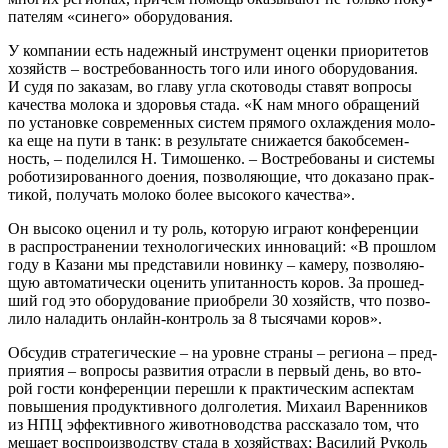
па­те­лям «сине­го» оборудования.
У ком­па­нии есть надеж­ный инстру­мент оцен­ки при­о­ри­те­тов
хозяйств – вос­тре­бо­ван­ность того или ино­го обо­ру­до­ва­ния.
И судя по зака­зам, во гла­ву угла ско­то­во­ды ста­вят вопро­сы
каче­ства моло­ка и здо­ро­вья ста­да. «К нам мно­го обра­ще­ний
по уста­нов­ке совре­мен­ных систем пря­мо­го охла­жде­ния моло­
ка еще на пути в танк: в резуль­та­те сни­жа­ет­ся бакобсе­мен­
ность, – поде­лил­ся Н. Тимо­шен­ко. – Вос­тре­бо­ва­ны и систе­мы
робо­ти­зи­ро­ван­но­го дое­ния, поз­во­ля­ю­щие, что дока­за­но прак­
ти­кой, полу­чать моло­ко более высо­ко­го качества».
Он высо­ко оце­нил и ту роль, кото­рую игра­ют кон­фе­рен­ции
в рас­про­стра­не­нии тех­но­ло­ги­че­ских инно­ва­ций: «В про­шлом
году в Каза­ни мы пред­ста­ви­ли новин­ку – каме­ру, поз­во­ля­ю­
щую авто­ма­ти­че­ски оце­нить упи­тан­ность коров. За про­шед­
ший год это обо­ру­до­ва­ние при­об­ре­ли 30 хозяйств, что поз­во­
ли­ло нала­дить онлайн-кон­троль за 8 тыся­ча­ми коров».
Обсу­див стра­те­ги­че­ские – на уровне стра­ны – реги­о­на – пред­
при­я­тия – вопро­сы раз­ви­тия отрас­ли в пер­вый день, во вто­
рой гости кон­фе­рен­ции пере­шли к прак­ти­че­ским аспек­там
повы­ше­ния про­дук­тив­но­го дол­го­ле­тия. Миха­ил Варен­ни­ков
из НПЦ эффек­тив­но­го живот­но­вод­ства рас­ска­за­ло том, что
меша­ет вос­про­из­вод­ству ста­да в хозяй­ствах; Васи­лий Руколь