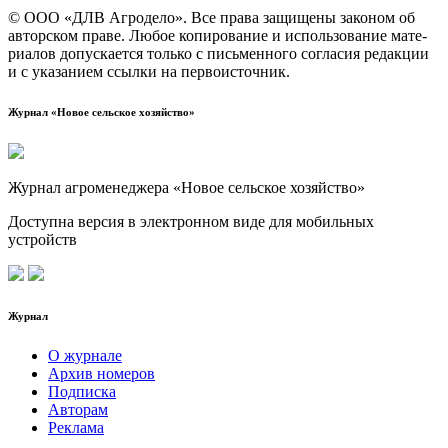
© ООО «ДЛВ Агро­де­ло». Все пра­ва защи­ще­ны зако­ном об
автор­ском пра­ве. Любое копи­ро­ва­ние и исполь­зо­ва­ние мате­
ри­а­лов допус­ка­ет­ся толь­ко с пись­мен­но­го согла­сия редак­ции
и с ука­за­ни­ем ссыл­ки на первоисточник.
Журнал «Новое сельское хозяйство»
Журнал агроменеджера «Новое сельское хозяйство»
Доступна версия в электронном виде для мобильных
устройств
Журнал
О журнале
Архив номеров
Подписка
Авторам
Реклама