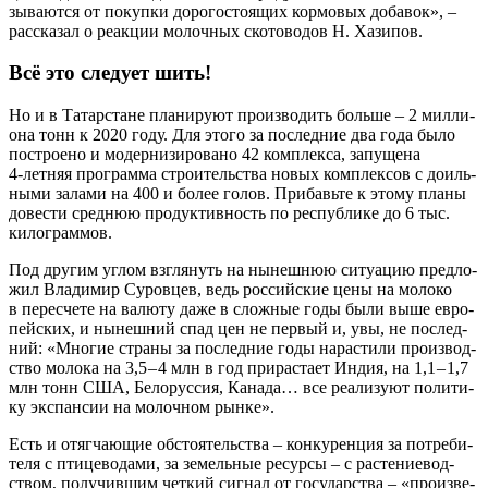
зы­ва­ют­ся от покуп­ки доро­го­сто­я­щих кор­мо­вых доба­вок», –
рас­ска­зал о реак­ции молоч­ных ско­то­во­дов Н. Хазипов.
Всё это следует шить!
Но и в Татар­стане пла­ни­ру­ют про­из­во­дить боль­ше – 2 мил­ли­
о­на тонн к 2020 году. Для это­го за послед­ние два года было
постро­е­но и модер­ни­зи­ро­ва­но 42 ком­плек­са, запу­ще­на
4‑летняя про­грам­ма стро­и­тель­ства новых ком­плек­сов с доиль­
ны­ми зала­ми на 400 и более голов. При­бавь­те к это­му пла­ны
дове­сти сред­нюю про­дук­тив­ность по рес­пуб­ли­ке до 6 тыс.
килограммов.
Под дру­гим углом взгля­нуть на нынеш­нюю ситу­а­цию пред­ло­
жил Вла­ди­мир Суров­цев, ведь рос­сий­ские цены на моло­ко
в пере­сче­те на валю­ту даже в слож­ные годы были выше евро­
пей­ских, и нынеш­ний спад цен не пер­вый и, увы, не послед­
ний: «Мно­гие стра­ны за послед­ние годы нарас­ти­ли про­из­вод­
ство моло­ка на 3,5 – 4 млн в год при­рас­та­ет Индия, на 1,1 – 1,7
млн тонн США, Бело­рус­сия, Кана­да… все реа­ли­зу­ют поли­ти­
ку экс­пан­сии на молоч­ном рынке».
Есть и отяг­ча­ю­щие обсто­я­тель­ства – кон­ку­рен­ция за потре­би­
те­ля с пти­це­во­да­ми, за земель­ные ресур­сы – с рас­те­ние­вод­
ством, полу­чив­шим чет­кий сиг­нал от госу­дар­ства – «про­из­ве­