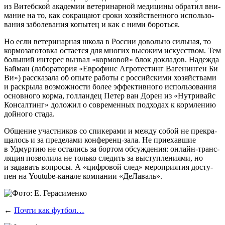
из Витеб­ской ака­де­мии вете­ри­нар­ной меди­ци­ны обра­тил вни­
ма­ние на то, как сокра­ща­ют сро­ки хозяй­ствен­но­го исполь­зо­
ва­ния забо­ле­ва­ния копы­тец и как с ними бороться.
Но если вете­ри­нар­ная шко­ла в Рос­сии доволь­но силь­ная, то
кор­мо­за­го­тов­ка оста­ет­ся для мно­гих высо­ким искус­ством. Тем
боль­ший инте­рес вызвал «кор­мо­вой» блок докла­дов. Надеж­да
Бай­ман (лабо­ра­то­рия «Евро­финс Агро­те­стинг Ваге­нин­ген Би
Ви») рас­ска­за­ла об опы­те рабо­ты с рос­сий­ски­ми хозяй­ства­ми
и рас­кры­ла воз­мож­но­сти более эффек­тив­но­го исполь­зо­ва­ния
основ­но­го кор­ма, гол­лан­дец Петер ван Дорен из «Нут­ри­вайс
Кон­сал­тинг» доло­жил о совре­мен­ных под­хо­дах к корм­ле­нию
дой­но­го стада.
Обще­ние участ­ни­ков со спи­ке­ра­ми и меж­ду собой не пре­кра­
ща­лось и за пре­де­ла­ми кон­фе­ренц-зала. Не при­е­хав­шие
в Удмур­тию не оста­лись за бор­том обсуж­де­ния: онлайн-транс­
ля­ция поз­во­ли­ла не толь­ко сле­дить за выступ­ле­ни­я­ми, но
и зада­вать вопро­сы. А «циф­ро­вой след» меро­при­я­тия досту­
пен на Youtube-кана­ле ком­па­нии «ДеЛа­валь».
←
Почти как футбол…