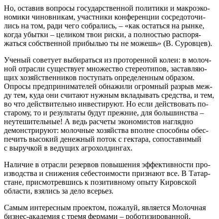
Но, оста­вив вопро­сы госу­дар­ствен­ной поли­ти­ки и мак­ро­эко­
но­ми­ки чинов­ни­кам, участ­ни­ки кон­фе­рен­ции сосре­до­то­чи­
лись на том, ради чего собра­лись, – «как остать­ся на рын­ке,
когда убыт­ки – цели­ком твои рис­ки, а пол­но­стью рас­по­ря­
жать­ся соб­ствен­ной при­бы­лью ты не можешь» (В. Суровцев).
Уче­ный сове­ту­ет выби­рать­ся из про­то­рен­ной колеи: в молоч­
ной отрас­ли суще­ству­ет мно­же­ство сте­рео­ти­пов, застав­ля­ю­
щих хозяй­ствен­ни­ков посту­пать опре­де­лен­ным обра­зом.
Опро­сы пред­при­ни­ма­те­лей обна­жи­ли огром­ный раз­рыв меж­
ду тем, куда они счи­та­ют нуж­ным вкла­ды­вать сред­ства, и тем,
во что дей­стви­тель­но инве­сти­ру­ют. Но если дей­ство­вать по-
ста­ро­му, то и резуль­та­ты будут преж­ние, для боль­шин­ства –
неуте­ши­тель­ные! А ведь рас­че­ты эко­но­ми­стов нагляд­но
демон­стри­ру­ют: молоч­ные хозяй­ства вполне спо­соб­ны обес­
пе­чить высо­кий денеж­ный поток с гек­та­ра, сопо­ста­ви­мый
с выруч­кой в веду­щих агрохолдингах.
Нали­чие в отрас­ли резер­вов повы­ше­ния эффек­тив­но­сти про­
из­вод­ства и сни­же­ния себе­сто­и­мо­сти при­зна­ют все. В Татар­
стане, при­смот­рев­шись к пози­тив­но­му опы­ту Киров­ской
обла­сти, взя­лись за дело всерьез.
Самым инте­рес­ным про­ек­том, пожа­луй, явля­ет­ся Молоч­ная
биз­нес-ака­де­мия с тре­мя фер­ма­ми – робо­ти­зи­ро­ван­ной,