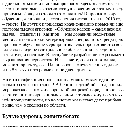
с доиль­ным залом и с моло­ко­про­во­дом. Здесь зна­ко­мят­ся со
все­ми тон­ко­стя­ми эффек­тив­но­го управ­ле­ния молоч­ным пред­
при­я­ти­ем. И люди гото­вы за это пла­тить! В про­шлом году
обу­че­ние уже про­шли две­сти спе­ци­а­ли­стов, план на 2018 год
– три­ста. На дру­гих пло­щад­ках ква­ли­фи­ка­цию повы­си­ли еще
пол­то­ры тыся­чи агра­ри­ев. «Обу­че­ние кад­ров – самая важ­ная
зада­ча, – отме­тил Н. Хази­пов. – Мы доба­ви­ли бюд­жет­ные
места для под­го­тов­ки вете­ри­нар­ных спе­ци­а­ли­стов, регу­ляр­но
про­во­дим обу­ча­ю­щие меро­при­я­тия, ведь порой хозяй­ства воз­
глав­ля­ют люди без спе­ци­аль­но­го обра­зо­ва­ния – сре­ди них
и учи­те­ля, и воен­ные. В рес­пуб­ли­ке раз­ра­бо­та­ли тех­ре­гла­мент
выра­щи­ва­ния пер­во­те­лок. И вы зна­е­те, если есть коман­да,
мож­но тво­рить чуде­са! Наши коро­вы, оте­че­ствен­ные, дают
и по 8 тысяч кило­грам­мов, и по двенадцать!»
Но интен­си­фи­ка­ция про­из­вод­ства моло­ка может идти не
толь­ко за счет роста удо­ев! В Ленин­град­ской обла­сти, напри­
мер, ока­за­лось, что хотя коро­вы айр­шир­ской поро­ды про­иг­ры­
ва­ют гол­ш­ти­ни­зи­ро­ван­но­му чер­но-пест­ро­му ско­ту по молоч­
ной про­дук­тив­но­сти, но во мно­гих хозяй­ствах дают при­быль
выше, чем в сред­нем по области.
Будьте здоровы, живите богато