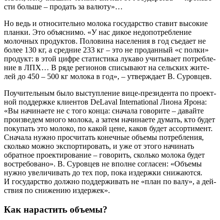
сти боль­ше – про­дать за валюту»…
Но ведь и отно­си­тель­но моло­ка госу­дар­ство ста­вит высо­кие
план­ки. Это объ­яс­ни­мо. «У нас дикое недо­по­треб­ле­ние
молоч­ных про­дук­тов. Поло­ви­на насе­ле­ния в год съе­да­ет не
более 130 кг, а сред­ние 233 кг – это не про­дан­ный «с пол­ки»
про­дукт: в этой циф­ре ста­ти­сти­ка лука­во учи­ты­ва­ет потреб­ле­
ние в ЛПХ… В ряде реги­о­нов спи­сы­ва­ют на сель­ских жите­
лей до 450 – 500 кг моло­ка в год», – утвер­жда­ет В. Суровцев.
Поучи­тель­ным было выступ­ле­ние вице-пре­зи­ден­та по про­ект­
ной под­держ­ке кли­ен­тов DeLaval International Лио­на Яро­на:
«Вы начи­на­е­те не с того кон­ца: сна­ча­ла гово­ри­те – давай­те
про­из­ве­дем мно­го моло­ка, а затем начи­на­е­те думать, кто будет
поку­пать это моло­ко, по какой цене, каков будет ассор­ти­мент.
Сна­ча­ла нуж­но про­счи­тать конеч­ные объ­е­мы потреб­ле­ния,
сколь­ко мож­но экс­пор­ти­ро­вать, и уже от это­го начи­нать
обрат­ное про­ек­ти­ро­ва­ние – гово­рить, сколь­ко моло­ка будет
вос­тре­бо­ва­но». В. Суров­цев не вполне согла­сен: «Объ­е­мы
нуж­но уве­ли­чи­вать до тех пор, пока издерж­ки сни­жа­ют­ся.
И госу­дар­ство долж­но под­дер­жи­вать не «план по валу», а дей­
ствия по сни­же­нию издержек».
Как нарастить объемы?