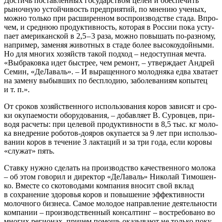
Достичь постав­лен­ных госу­дар­ством целей и обес­пе­чить
рыноч­ную устой­чи­вость пред­при­я­тий, по мне­нию уче­ных,
мож­но толь­ко при рас­ши­рен­ном вос­про­из­вод­стве ста­да. Впро­
чем, и сред­нюю про­дук­тив­ность, кото­рая в Рос­сии пока усту­
па­ет аме­ри­кан­ской в 2,5 – 3 раза, мож­но повы­шать по-раз­но­му,
напри­мер, заме­няя живот­ных в ста­де более высо­ко­удой­ны­ми.
Но для мно­гих хозяйств такой под­ход – недо­ступ­ная меч­та.
«Выбра­ков­ка идет быст­рее, чем ремонт, – утвер­жда­ет Андрей
Семин, «ДеЛа­валь». – И выра­щен­но­го молод­ня­ка едва хва­та­ет
на заме­ну выбыв­ших по бес­пло­дию, забо­ле­ва­ни­ям копы­тец
и т. п.».
От сро­ков хозяй­ствен­но­го исполь­зо­ва­ния коров зави­сят и сро­
ки оку­па­е­мо­сти обо­ру­до­ва­ния, – добав­ля­ет В. Суров­цев, при­
во­дя рас­че­ты: при целе­вой про­дук­тив­но­сти в 8,5 тыс. кг моло­
ка внед­ре­ние робо­тов-доя­ров оку­па­ет­ся за 9 лет при исполь­зо­
ва­нии коров в тече­ние 3 лак­та­ций и за три года, если коро­вы
«слу­жат» пять.
Став­ку нуж­но сде­лать на про­из­вод­ство каче­ствен­но­го моло­ка
– об этом гово­рил и дирек­тор «ДеЛа­валь» Нико­лай Тимо­шен­
ко. Вме­сте со ско­то­во­да­ми ком­па­ния вно­сит свой вклад
в сохра­не­ние здо­ро­вья коров и повы­ше­ние эффек­тив­но­сти
молоч­но­го биз­не­са. Самое моло­дое направ­ле­ние дея­тель­но­сти
ком­па­нии – про­из­вод­ствен­ный кон­сал­тинг – вос­тре­бо­ва­но во
мно­гих реги­о­нах, при­чем помощь ока­зы­ва­ют не толь­ко поку­