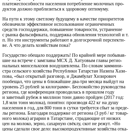
пла­те­же­спо­соб­но­сти насе­ле­ния потреб­ле­ние молоч­ных про­
дук­тов долж­но при­бли­зить­ся к здо­ро­во­му оптимуму.
На пути к это­му свет­ло­му буду­ще­му в каче­стве при­о­ри­те­тов
обо­зна­чи­ли эффек­тив­ное исполь­зо­ва­ние огра­ни­чен­ных
средств гос­под­держ­ки, повы­ше­ние товар­но­сти, устра­не­ние
с рын­ка фаль­си­фи­ка­та, под­держ­ка обнов­ле­ния тех­но­ло­гий и т.
п. Но эти инстру­мен­ты рабо­та­ют в дол­го­сроч­ной пер­спек­ти­
ве. А что делать хозяй­ствам пока?
Госу­дар­ство обе­ща­ло под­дер­жать! По край­ней мере побы­вав­
шие на встре­че с замгла­вы МСХ Д. Хату­овым гла­вы реги­о­
наль­ных мин­сель­хоз­ов вооду­шев­ле­ны. По сло­вам зам­ми­ни­
стра сель­ско­го хозяй­ства Рес­пуб­ли­ки Татар­стан Нази­па Хази­
по­ва, «был откры­тый раз­го­вор, и Джам­бу­лат Хизи­ро­вич
пообе­щал, что цены в бли­жай­шие два-три меся­ца вый­дут на
уро­вень 25 руб­лей за кило­грамм». Бес­по­кой­ство руко­вод­ства
реги­о­на, где кон­фе­рен­ция про­во­ди­лась в про­шлом году
и завет­ный рубеж в мил­ли­он тонн дав­но прой­ден (2017 год:
1,8 млн тонн моло­ка), понят­но: про­из­во­дя 422 кг на душу
насе­ле­ния в год, для 800 тонн в сут­ки тре­бу­ет­ся сбыт за пре­де­
лы реги­о­на. Бла­го­да­ря под­держ­ке от реги­о­на (3 руб / кг товар­
но­го моло­ка) агра­рии в Татар­стане, стра­да­ю­щие от низ­ких
цен на моло­ко, зер­но, сахар­ную свёк­лу, скот не режут. «Но
цены сде­ла­ли свое дело: высо­ко­про­дук­тив­ные хозяй­ства отка­