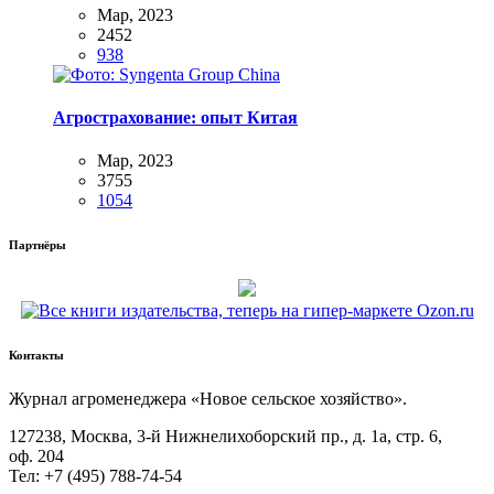
Мар, 2023
2452
938
Агрострахование: опыт Китая
Мар, 2023
3755
1054
Партнёры
Контакты
Жур­нал агро­ме­не­дже­ра «Новое сель­ское хозяйство».
127238, Москва, 3‑й Ниж­не­ли­хо­бор­ский пр., д. 1а, стр. 6,
оф. 204
Тел: +7 (495) 788‑74‑54