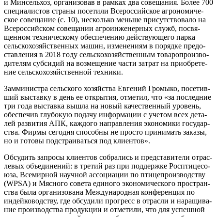
и Мин­сель­хоз, орга­ни­зо­вав в рам­ках два сове­ща­ния. Более 700
спе­ци­а­ли­стов стра­ны посе­ти­ли Все­рос­сий­ское агро­но­ми­че­
ское сове­ща­ние (с. 10), несколь­ко мень­ше при­сут­ство­ва­ло на
Все­рос­сий­ском сове­ща­нии агро­ин­же­нер­ных служб, посвя­
щен­ном тех­ни­че­ско­му обес­пе­че­нию дей­ству­ю­ще­го пар­ка
сель­ско­хо­зяй­ствен­ных машин, изме­не­ни­ям в поряд­ке предо­
став­ле­ния в 2018 году сель­ско­хо­зяй­ствен­ным това­ро­про­из­во­
ди­те­лям суб­си­дий на воз­ме­ще­ние части затрат на при­об­ре­те­
ние сель­ско­хо­зяй­ствен­ной техники.
Зам­ми­ни­стра сель­ско­го хозяй­ства Евге­ний Гро­мы­ко, посе­тив­
ший выстав­ку в день ее откры­тия, отме­тил, что «за послед­ние
три года выстав­ка вышла на новый каче­ствен­ный уро­вень,
обес­пе­чив глу­бо­кую пода­чу инфор­ма­ции с уче­том всех дета­
лей раз­ви­тия АПК, каж­до­го направ­ле­ния эко­но­ми­ки госу­дар­
ства. Фир­мы сего­дня спо­соб­ны не про­сто при­ни­мать зака­зы,
но и гото­вы под­стра­и­вать­ся под клиентов».
Обсу­дить запро­сы кли­ен­тов собра­лись и пред­ста­ви­те­ли отрас­
ле­вых объ­еди­не­ний: в тре­тий раз при под­держ­ке Роспти­це­со­
ю­за, Все­мир­ной науч­ной ассо­ци­а­ции по пти­це­про­из­вод­ству
(WPSA) и Мяс­но­го сове­та еди­но­го эко­но­ми­че­ско­го про­стран­
ства была орга­ни­зо­ва­на Меж­ду­на­род­ная кон­фе­рен­ция по
индей­ко­вод­ству, где обсу­ди­ли про­гресс в отрас­ли и нара­щи­ва­
ние про­из­вод­ства про­дук­ции и отме­ти­ли, что для успеш­ной