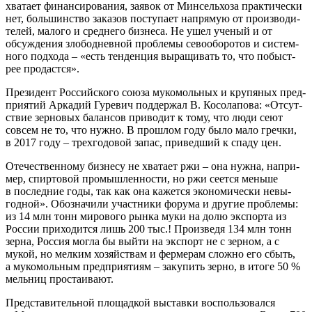
хва­та­ет финан­си­ро­ва­ния, заявок от Мин­сель­хоза прак­ти­че­ски
нет, боль­шин­ство зака­зов посту­па­ет напря­мую от про­из­во­ди­
те­лей, мало­го и сред­не­го биз­не­са. Не ушел уче­ный и от
обсуж­де­ния зло­бо­днев­ной про­бле­мы сево­обо­ро­тов и систем­
но­го под­хо­да – «есть тен­ден­ция выра­щи­вать то, что побыст­
рее продастся».
Пре­зи­дент Рос­сий­ско­го сою­за муко­моль­ных и кру­пя­ных пред­
при­я­тий Арка­дий Гуре­вич под­дер­жал В. Косо­ла­по­ва: «Отсут­
ствие зер­но­вых балан­сов при­во­дит к тому, что люди сеют
совсем не то, что нуж­но. В про­шлом году было мало греч­ки,
в 2017 году – трех­го­до­вой запас, при­вед­ший к спа­ду цен.
Оте­че­ствен­но­му биз­не­су не хва­та­ет ржи – она нуж­на, напри­
мер, спир­то­вой про­мыш­лен­но­сти, но ржи сеет­ся мень­ше
в послед­ние годы, так как она кажет­ся эко­но­ми­че­ски невы­
год­ной». Обо­зна­чи­ли участ­ни­ки фору­ма и дру­гие про­бле­мы:
из 14 млн тонн миро­во­го рын­ка муки на долю экс­пор­та из
Рос­сии при­хо­дит­ся лишь 200 тыс.! Про­из­ве­дя 134 млн тонн
зер­на, Рос­сия мог­ла бы вый­ти на экс­порт не с зер­ном, а с
мукой, но мел­ким хозяй­ствам и фер­ме­рам слож­но его сбыть,
а муко­моль­ным пред­при­я­ти­ям – заку­пить зер­но, в ито­ге 50 %
мель­ниц простаивают.
Пред­ста­ви­тель­ной пло­щад­кой выстав­ки вос­поль­зо­вал­ся