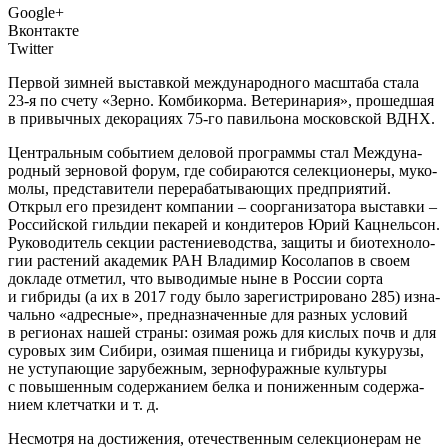
Google+
Вконтакте
Twitter
Пер­вой зим­ней выстав­кой меж­ду­на­род­но­го мас­шта­ба ста­ла
23‑я по сче­ту «Зер­но. Ком­би­кор­ма. Вете­ри­на­рия», про­шед­шая
в при­выч­ных деко­ра­ци­ях 75‑го пави­льо­на мос­ков­ской ВДНХ.
Ц
ентраль­ным собы­ти­ем дело­вой про­грам­мы стал Меж­ду­на­
род­ный зер­но­вой форум, где соби­ра­ют­ся селек­ци­о­не­ры, муко­
мо­лы, пред­ста­ви­те­ли пере­ра­ба­ты­ва­ю­щих пред­при­я­тий.
Открыл его пре­зи­дент ком­па­нии – соор­га­ни­за­то­ра выстав­ки –
Рос­сий­ской гиль­дии пека­рей и кон­ди­те­ров Юрий Кац­нель­сон.
Руко­во­ди­тель сек­ции рас­те­ние­вод­ства, защи­ты и био­тех­но­ло­
гии рас­те­ний ака­де­мик РАН Вла­ди­мир Косо­ла­пов в сво­ем
докла­де отме­тил, что выво­ди­мые ныне в Рос­сии сор­та
и гибри­ды (а их в 2017 году было заре­ги­стри­ро­ва­но 285) изна­
чаль­но «адрес­ные», пред­на­зна­чен­ные для раз­ных усло­вий
в реги­о­нах нашей стра­ны: ози­мая рожь для кис­лых почв и для
суро­вых зим Сиби­ри, ози­мая пше­ни­ца и гибри­ды куку­ру­зы,
не усту­па­ю­щие зару­беж­ным, зер­но­фу­раж­ные куль­ту­ры
с повы­шен­ным содер­жа­ни­ем бел­ка и пони­жен­ным содер­жа­
ни­ем клет­чат­ки и т. д.
Несмот­ря на дости­же­ния, оте­че­ствен­ным селек­ци­о­не­рам не