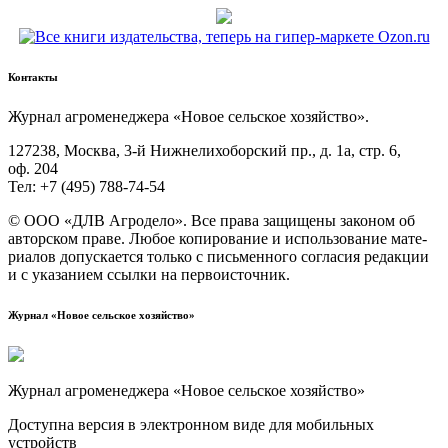
Контакты
Жур­нал агро­ме­не­дже­ра «Новое сель­ское хозяйство».
127238, Москва, 3‑й Ниж­не­ли­хо­бор­ский пр., д. 1а, стр. 6,
оф. 204
Тел: +7 (495) 788‑74‑54
© ООО «ДЛВ Агро­де­ло». Все пра­ва защи­ще­ны зако­ном об
автор­ском пра­ве. Любое копи­ро­ва­ние и исполь­зо­ва­ние мате­
ри­а­лов допус­ка­ет­ся толь­ко с пись­мен­но­го согла­сия редак­ции
и с ука­за­ни­ем ссыл­ки на первоисточник.
Журнал «Новое сельское хозяйство»
Журнал агроменеджера «Новое сельское хозяйство»
Доступна версия в электронном виде для мобильных
устройств