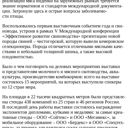
реа­ли­за­ции мяса индей­ки на зару­беж­ных рын­ках тре­бу­ет­ся
зна­ние нор­ма­ти­вов и стан­дар­тов меж­ду­на­род­ной доку­мен­та­
ции. Затро­ну­ли здесь и ост­рые вопро­сы забо­ле­ва­е­мо­
сти птицы.
Вос­поль­зо­ва­лись пер­вым выста­воч­ным собы­ти­ем года и сви­
но­во­ды, устро­ив в рам­ках V Меж­ду­на­род­ной кон­фе­рен­ции
«Эффек­тив­ное раз­ви­тие сви­но­вод­ства» пре­зен­та­цию новой
поро­ды сви­ней – чисто­гор­ской, кото­рую выве­ли кеме­ров­ские
селек­ци­о­не­ры. Поро­да отли­ча­ет­ся отлич­ны­ми мяс­ны­ми каче­
ства­ми и неболь­шой тол­щи­ной шпи­ка, а так­же высо­кой
плодовитостью.
Было о чем пого­во­рить на дело­вых меро­при­я­ти­ях выстав­ки
и пред­ста­ви­те­лям молоч­но­го и мяс­но­го ско­то­вод­ства, аква­
куль­ту­ры, про­из­во­ди­те­лям ком­би­кор­мов: все­го на выстав­ке
состо­я­лось 15 меро­при­я­тий, на кото­рых высту­пи­ли спи­ке­ры
из 12 стран мира.
На пло­ща­ди в 22 тыся­чи квад­рат­ных мет­ров были пред­став­ле­
ны стен­ды 438 ком­па­ний из 25 стран и 46 реги­о­нов Рос­сии.
В послед­ний день рабо­ты выстав­ки состо­я­лось награж­де­ние
экс­по­нен­тов дипло­ма­ми, куб­ка­ми и меда­ля­ми: за самые кре­а­
тив­ные стен­ды – ООО «Сой­текс» и ООО «Мега­микс», за
мобиль­ное обо­ру­до­ва­ние – ООО «Бер­декс» и ООО «Спец­тех­
ни­ка», за тех­ни­ку для раз­груз­ки сухих сыпу­чих про­дук­тов –