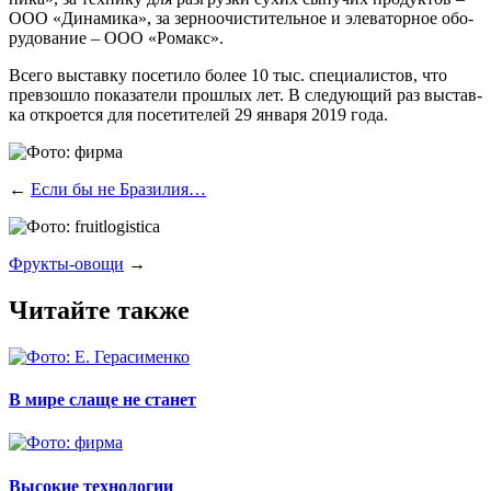
ООО «Дина­ми­ка», за зер­но­очи­сти­тель­ное и эле­ва­тор­ное обо­
ру­до­ва­ние – ООО «Ромакс».
Все­го выстав­ку посе­ти­ло более 10 тыс. спе­ци­а­ли­стов, что
пре­взо­шло пока­за­те­ли про­шлых лет. В сле­ду­ю­щий раз выстав­
ка откро­ет­ся для посе­ти­те­лей 29 янва­ря 2019 года.
←
Если бы не Бразилия…
Фрукты-овощи
→
Читайте также
В мире слаще не станет
Высокие технологии