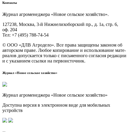
Контакты
Жур­нал агро­ме­не­дже­ра «Новое сель­ское хозяйство».
127238, Москва, 3‑й Ниж­не­ли­хо­бор­ский пр., д. 1а, стр. 6,
оф. 204
Тел: +7 (495) 788‑74‑54
© ООО «ДЛВ Агро­де­ло». Все пра­ва защи­ще­ны зако­ном об
автор­ском пра­ве. Любое копи­ро­ва­ние и исполь­зо­ва­ние мате­
ри­а­лов допус­ка­ет­ся толь­ко с пись­мен­но­го согла­сия редак­ции
и с ука­за­ни­ем ссыл­ки на первоисточник.
Журнал «Новое сельское хозяйство»
Журнал агроменеджера «Новое сельское хозяйство»
Доступна версия в электронном виде для мобильных
устройств