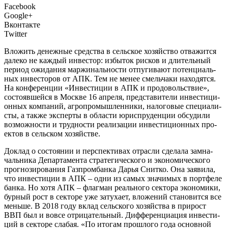
Facebook
Google+
Вконтакте
Twitter
В
ложить денеж­ные сред­ства в сель­ское хозяй­ство отва­жит­ся
дале­ко не каж­дый инве­стор: избы­ток рис­ков и дли­тель­ный
пери­од ожи­да­ния мар­жи­наль­но­сти отпу­ги­ва­ют потен­ци­аль­
ных инве­сто­ров от АПК. Тем не менее смель­ча­ки нахо­дят­ся.
На кон­фе­рен­ции «Инве­сти­ции в АПК и про­до­воль­ствие»,
состо­яв­шей­ся в Москве 16 апре­ля, пред­ста­ви­те­ли инве­сти­ци­
он­ных ком­па­ний, агро­про­мыш­лен­ни­ки, нало­го­вые спе­ци­а­ли­
сты, а так­же экс­пер­ты в обла­сти юрис­пру­ден­ции обсу­ди­ли
воз­мож­но­сти и труд­но­сти реа­ли­за­ции инве­сти­ци­он­ных про­
ек­тов в сель­ском хозяйстве.
Доклад о состо­я­нии и пер­спек­ти­вах отрас­ли сде­ла­ла зам­на­
чаль­ни­ка Депар­та­мен­та стра­те­ги­че­ско­го и эко­но­ми­че­ско­го
про­гно­зи­ро­ва­ния Газ­пром­бан­ка Дарья Снит­ко. Она заяви­ла,
что инве­сти­ции в АПК – одни из самых зна­чи­мых в порт­фе­ле
бан­ка. Но хотя АПК – флаг­ман реаль­но­го сек­то­ра эко­но­ми­ки,
бур­ный рост в сек­то­ре уже зату­ха­ет, вло­же­ний ста­но­вит­ся все
мень­ше. В 2018 году вклад сель­ско­го хозяй­ства в при­рост
ВВП был и вовсе отри­ца­тель­ный. Диф­фе­рен­ци­а­ция инве­сти­
ций в сек­то­ре сла­бая. «По ито­гам про­шло­го года основ­ной