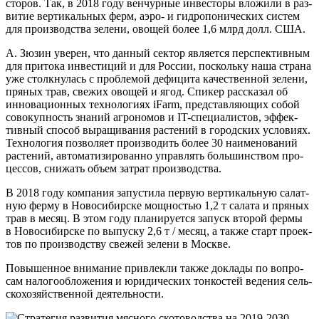
сто­ров. Так, в 2018 году вен­чур­ные инве­сто­ры вло­жи­ли в раз­
ви­тие вер­ти­каль­ных ферм, аэро- и гид­ро­по­ни­че­ских систем
для про­из­вод­ства зеле­ни, ово­щей более 1,6 млрд долл. США.
А. Зюзин уве­рен, что дан­ный сек­тор явля­ет­ся пер­спек­тив­ным
для при­то­ка инве­сти­ций и для Рос­сии, посколь­ку наша стра­на
уже столк­ну­лась с про­бле­мой дефи­ци­та каче­ствен­ной зеле­ни,
пря­ных трав, све­жих ово­щей и ягод. Спи­кер рас­ска­зал об
инно­ва­ци­он­ных тех­но­ло­ги­ях iFarm, пред­став­ля­ю­щих собой
сово­куп­ность зна­ний агро­но­мов и IT-спе­ци­а­ли­стов, эффек­
тив­ный спо­соб выра­щи­ва­ния рас­те­ний в город­ских усло­ви­ях.
Тех­но­ло­гия поз­во­ля­ет про­из­во­дить более 30 наиме­но­ва­ний
рас­те­ний, авто­ма­ти­зи­ро­ван­но управ­лять боль­шин­ством про­
цес­сов, сни­жать объ­ем затрат производства.
В 2018 году ком­па­ния запу­сти­ла первую вер­ти­каль­ную салат­
ную фер­му в Ново­си­бир­ске мощ­но­стью 1,2 т сала­та и пря­ных
трав в месяц. В этом году пла­ни­ру­ет­ся запуск вто­рой фер­мы
в Ново­си­бир­ске по выпус­ку 2,6 т / месяц, а так­же старт про­ек­
тов по про­из­вод­ству све­жей зеле­ни в Москве.
Повы­шен­ное вни­ма­ние при­влек­ли так­же докла­ды по вопро­
сам нало­го­об­ло­же­ния и юри­ди­че­ских тон­ко­стей веде­ния сель­
ско­хо­зяй­ствен­ной деятельности.