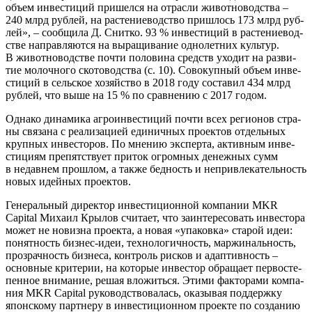
объ­ем инве­сти­ций при­шел­ся на отрас­ли живот­но­вод­ства –
240 млрд руб­лей, на рас­те­ние­вод­ство при­шлось 173 млрд руб­
лей», – сооб­щи­ла Д. Снит­ко. 93 % инве­сти­ций в рас­те­ние­вод­
стве направ­ля­ют­ся на выра­щи­ва­ние одно­лет­них куль­тур.
В живот­но­вод­стве почти поло­ви­на средств ухо­дит на раз­ви­
тие молоч­но­го ско­то­вод­ства (с. 10). Сово­куп­ный объ­ем инве­
сти­ций в сель­ское хозяй­ство в 2018 году соста­вил 434 млрд
руб­лей, что выше на 15 % по срав­не­нию с 2017 годом.
Одна­ко дина­ми­ка агро­ин­ве­сти­ций почти всех реги­о­нов стра­
ны свя­за­на с реа­ли­за­ци­ей еди­нич­ных про­ек­тов отдель­ных
круп­ных инве­сто­ров. По мне­нию экс­пер­та, актив­ным инве­
сти­ци­ям пре­пят­ству­ет при­ток огром­ных денеж­ных сумм
в недав­нем про­шлом, а так­же бед­ность и непри­вле­ка­тель­ность
новых идей­ных проектов.
Гене­раль­ный дирек­тор инве­сти­ци­он­ной ком­па­нии MKR
Capital Миха­ил Кры­лов счи­та­ет, что заин­те­ре­со­вать инве­сто­ра
может не новиз­на про­ек­та, а новая «упа­ков­ка» ста­рой идеи:
понят­ность биз­нес-идеи, тех­но­ло­гич­ность, мар­жи­наль­ность,
про­зрач­ность биз­не­са, кон­троль рис­ков и адап­тив­ность –
основ­ные кри­те­рии, на кото­рые инве­стор обра­ща­ет пер­во­сте­
пен­ное вни­ма­ние, решая вло­жить­ся. Эти­ми фак­то­ра­ми ком­па­
ния MKR Capital руко­вод­ство­ва­лась, ока­зы­вая под­держ­ку
япон­ско­му парт­не­ру в инве­сти­ци­он­ном про­ек­те по созда­нию