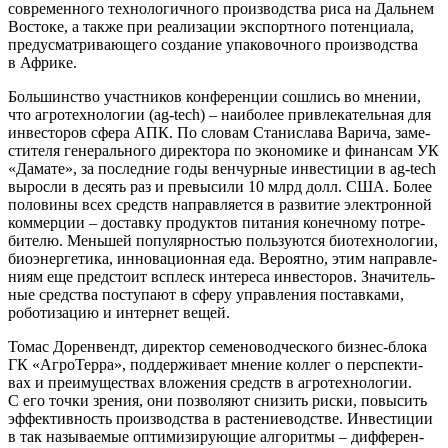
совре­мен­но­го тех­но­ло­гич­но­го про­из­вод­ства риса на Даль­нем
Восто­ке, а так­же при реа­ли­за­ции экс­порт­но­го потен­ци­а­ла,
преду­смат­ри­ва­ю­ще­го созда­ние упа­ко­воч­но­го про­из­вод­ства
в Африке.
Боль­шин­ство участ­ни­ков кон­фе­рен­ции сошлись во мне­нии,
что агро­тех­но­ло­гии (ag-tech) – наи­бо­лее при­вле­ка­тель­ная для
инве­сто­ров сфе­ра АПК. По сло­вам Ста­ни­сла­ва Вари­ча, заме­
сти­те­ля гене­раль­но­го дирек­то­ра по эко­но­ми­ке и финан­сам УК
«Дама­те», за послед­ние годы вен­чур­ные инве­сти­ции в ag-tech
вырос­ли в десять раз и пре­вы­си­ли 10 млрд долл. США. Более
поло­ви­ны всех средств направ­ля­ет­ся в раз­ви­тие элек­трон­ной
ком­мер­ции – достав­ку про­дук­тов пита­ния конеч­но­му потре­
би­те­лю. Мень­шей попу­ляр­но­стью поль­зу­ют­ся био­тех­но­ло­гии,
био­энер­ге­ти­ка, инно­ва­ци­он­ная еда. Веро­ят­но, этим направ­ле­
ни­ям еще пред­сто­ит всплеск инте­ре­са инве­сто­ров. Зна­чи­тель­
ные сред­ства посту­па­ют в сфе­ру управ­ле­ния постав­ка­ми,
робо­ти­за­цию и интер­нет вещей.
Томас Дорен­вендт, дирек­тор семе­но­вод­че­ско­го биз­нес-бло­ка
ГК «Агро­Тер­ра», под­дер­жи­ва­ет мне­ние кол­лег о пер­спек­ти­
вах и пре­иму­ще­ствах вло­же­ния средств в агро­тех­но­ло­гии.
С его точ­ки зре­ния, они поз­во­ля­ют сни­зить рис­ки, повы­сить
эффек­тив­ность про­из­вод­ства в рас­те­ние­вод­стве. Инве­сти­ции
в так назы­ва­е­мые опти­ми­зи­ру­ю­щие алго­рит­мы – диф­фе­рен­