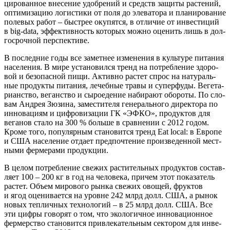
ци­ро­ван­ное вне­се­ние удоб­ре­ний и средств защи­ты рас­те­ний,
опти­ми­за­цию логи­сти­ки от поля до эле­ва­то­ра и пла­ни­ро­ва­ние
поле­вых работ – быст­рее оку­пят­ся, в отли­чие от инве­сти­ций
в big-data, эффек­тив­ность кото­рых мож­но оце­нить лишь в дол­
го­сроч­ной перспективе.
В послед­ние годы все замет­нее изме­не­ния в куль­ту­ре пита­ния
насе­ле­ния. В мире уста­но­вил­ся тренд на потреб­ле­ние здо­ро­
вой и без­опас­ной пищи. Актив­но рас­тет спрос на нату­раль­
ные про­дук­ты пита­ния, лечеб­ные тра­вы и супер­фу­ды. Веге­та­
ри­ан­ство, веган­ство и сыро­еде­ние наби­ра­ют обо­ро­ты. По сло­
вам Андрея Зюзи­на, заме­сти­те­ля гене­раль­но­го дирек­то­ра по
инно­ва­ци­ям и циф­ро­ви­за­ции ГК «ЭФКО», про­дук­тов для
вега­нов ста­ло на 300 % боль­ше в срав­не­нии с 2012 годом.
Кро­ме того, попу­ляр­ным ста­но­вит­ся тренд Eat local: в Евро­пе
и США насе­ле­ние отда­ет пред­по­чте­ние про­из­ве­ден­ной мест­
ны­ми фер­ме­ра­ми продукции.
В целом потреб­ле­ние све­жих рас­ти­тель­ных про­дук­тов состав­
ля­ет 100 – 200 кг в год на чело­ве­ка, при­чем этот пока­за­тель
рас­тет. Объ­ем миро­во­го рын­ка све­жих ово­щей, фрук­тов
и ягод оце­ни­ва­ет­ся на уровне 242 млрд долл. США, а рынок
новых теп­лич­ных тех­но­ло­гий – в 25 млрд долл. США. Все
эти циф­ры гово­рят о том, что эко­ло­гич­ное инно­ва­ци­он­ное
фер­мер­ство ста­но­вит­ся при­вле­ка­тель­ным сек­то­ром для инве­