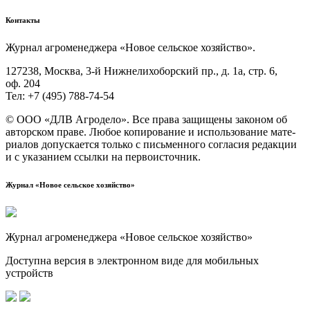
Контакты
Жур­нал агро­ме­не­дже­ра «Новое сель­ское хозяйство».
127238, Москва, 3‑й Ниж­не­ли­хо­бор­ский пр., д. 1а, стр. 6,
оф. 204
Тел: +7 (495) 788‑74‑54
© ООО «ДЛВ Агро­де­ло». Все пра­ва защи­ще­ны зако­ном об
автор­ском пра­ве. Любое копи­ро­ва­ние и исполь­зо­ва­ние мате­
ри­а­лов допус­ка­ет­ся толь­ко с пись­мен­но­го согла­сия редак­ции
и с ука­за­ни­ем ссыл­ки на первоисточник.
Журнал «Новое сельское хозяйство»
Журнал агроменеджера «Новое сельское хозяйство»
Доступна версия в электронном виде для мобильных
устройств