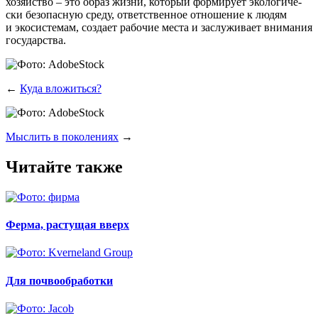
хозяй­ство – это образ жиз­ни, кото­рый фор­ми­ру­ет эко­ло­ги­че­
ски без­опас­ную сре­ду, ответ­ствен­ное отно­ше­ние к людям
и эко­си­сте­мам, созда­ет рабо­чие места и заслу­жи­ва­ет вни­ма­ния
государства.
←
Куда вложиться?
Мыслить в поколениях
→
Читайте также
Ферма, растущая вверх
Для почвообработки