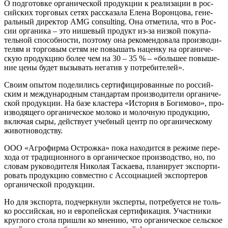
О под­го­тов­ке орга­ни­че­ской про­дук­ции к реа­ли­за­ции в рос­
сий­ских тор­го­вых сетях рас­ска­за­ла Еле­на Ворон­цо­ва, гене­
раль­ный дирек­тор AMG consulting. Она отме­ти­ла, что в Рос­
сии орга­ни­ка – это нише­вый про­дукт из-за низ­кой поку­па­
тель­ной спо­соб­но­сти, поэто­му она реко­мен­до­ва­ла про­из­во­ди­
те­лям и тор­го­вым сетям не повы­шать нацен­ку на орга­ни­че­
скую про­дук­цию более чем на 30 – 35 % – «боль­шее повы­ше­
ние цены будет вызы­вать нега­тив у потребителей».
Сво­им опы­том поде­ли­лись сер­ти­фи­ци­ро­ван­ные по рос­сий­
ским и меж­ду­на­род­ным стан­дар­там про­из­во­ди­те­ли орга­ни­че­
ской про­дук­ции. На базе кла­сте­ра «Исто­рия в Боги­мо­во», про­
из­во­дя­ще­го орга­ни­че­ское моло­ко и молоч­ную про­дук­цию,
вклю­чая сыры, дей­ству­ет учеб­ный центр по орга­ни­че­ско­му
животноводству.
ООО «Агро­фир­ма Острож­ка» пока нахо­дит­ся в режи­ме пере­
хо­да от тра­ди­ци­он­но­го в орга­ни­че­ское про­из­вод­ство, но, по
сло­вам руко­во­ди­те­ля Нико­лая Тас­ка­е­ва, пла­ни­ру­ет экс­пор­ти­
ро­вать про­дук­цию сов­мест­но с Ассо­ци­а­ци­ей экс­пор­те­ров
орга­ни­че­ской продукции.
Но для экс­пор­та, под­черк­ну­ли экс­пер­ты, потре­бу­ет­ся не толь­
ко рос­сий­ская, но и евро­пей­ская сер­ти­фи­ка­ция. Участ­ни­ки
круг­ло­го сто­ла при­шли ко мне­нию, что орга­ни­че­ское сель­ское