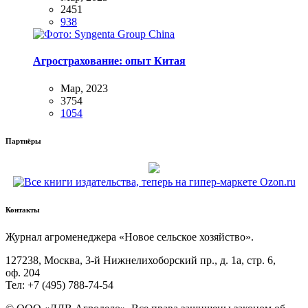
2451
938
Агрострахование: опыт Китая
Мар, 2023
3754
1054
Партнёры
Контакты
Жур­нал агро­ме­не­дже­ра «Новое сель­ское хозяйство».
127238, Москва, 3‑й Ниж­не­ли­хо­бор­ский пр., д. 1а, стр. 6,
оф. 204
Тел: +7 (495) 788‑74‑54