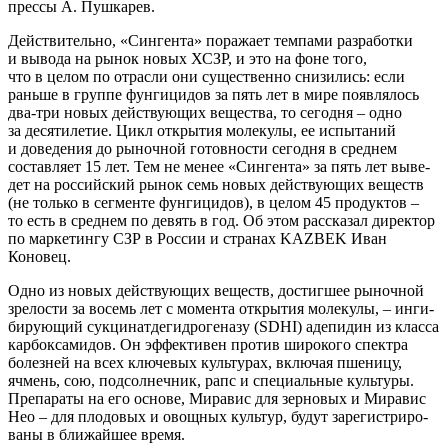
прес­сы А. Пушкарев.
Дей­стви­тель­но, «Син­ген­та» пора­жа­ет тем­па­ми раз­ра­бот­ки
и выво­да на рынок новых ХСЗР, и это на фоне того,
что в целом по отрас­ли они суще­ствен­но сни­зи­лись: если
рань­ше в груп­пе фун­ги­ци­дов за пять лет в мире появ­ля­лось
два-три новых дей­ству­ю­щих веще­ства, то сего­дня – одно
за деся­ти­ле­тие. Цикл откры­тия моле­ку­лы, ее испы­та­ний
и дове­де­ния до рыноч­ной готов­но­сти сего­дня в сред­нем
состав­ля­ет 15 лет. Тем не менее «Син­ген­та» за пять лет выве­
дет на рос­сий­ский рынок семь новых дей­ству­ю­щих веществ
(не толь­ко в сег­мен­те фун­ги­ци­дов), в целом 45 про­дук­тов –
то есть в сред­нем по девять в год. Об этом рас­ска­зал дирек­тор
по мар­ке­тин­гу СЗР в Рос­сии и стра­нах KAZBEK Иван
Коновец.
Одно из новых дей­ству­ю­щих веществ, достиг­шее рыноч­ной
зре­ло­сти за восемь лет с момен­та откры­тия моле­ку­лы, – инги­
би­ру­ю­щий сук­ци­нат­де­гид­ро­ге­на­зу (SDHI) аде­пи­дин из клас­са
карбок­са­ми­дов. Он эффек­ти­вен про­тив широ­ко­го спек­тра
болез­ней на всех клю­че­вых куль­ту­рах, вклю­чая пше­ни­цу,
ячмень, сою, под­сол­неч­ник, рапс и спе­ци­аль­ные куль­ту­ры.
Пре­па­ра­ты на его осно­ве, Мира­вис для зер­но­вых и Мира­вис
Нео – для пло­до­вых и овощ­ных куль­тур, будут заре­ги­стри­ро­
ва­ны в бли­жай­шее время.