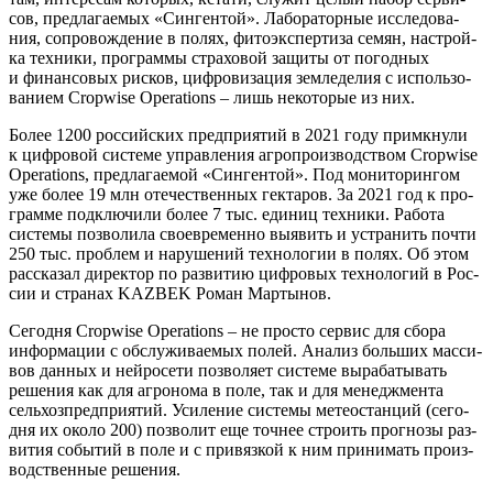
сов, пред­ла­га­е­мых «Син­ген­той». Лабо­ра­тор­ные иссле­до­ва­
ния, сопро­вож­де­ние в полях, фито­экс­пер­ти­за семян, настрой­
ка тех­ни­ки, про­грам­мы стра­хо­вой защи­ты от погод­ных
и финан­со­вых рис­ков, циф­ро­ви­за­ция зем­ле­де­лия с исполь­зо­
ва­ни­ем Cropwise Operations – лишь неко­то­рые из них.
Более 1200 рос­сий­ских пред­при­я­тий в 2021 году при­мкну­ли
к циф­ро­вой систе­ме управ­ле­ния агро­про­из­вод­ством Cropwise
Operations, пред­ла­га­е­мой «Син­ген­той». Под мони­то­рин­гом
уже более 19 млн оте­че­ствен­ных гек­та­ров. За 2021 год к про­
грам­ме под­клю­чи­ли более 7 тыс. еди­ниц тех­ни­ки. Рабо­та
систе­мы поз­во­ли­ла свое­вре­мен­но выявить и устра­нить почти
250 тыс. про­блем и нару­ше­ний тех­но­ло­гии в полях. Об этом
рас­ска­зал дирек­тор по раз­ви­тию циф­ро­вых тех­но­ло­гий в Рос­
сии и стра­нах KAZBEK Роман Мартынов.
Сего­дня Cropwise Operations – не про­сто сер­вис для сбо­ра
инфор­ма­ции с обслу­жи­ва­е­мых полей. Ана­лиз боль­ших мас­си­
вов дан­ных и ней­ро­се­ти поз­во­ля­ет систе­ме выра­ба­ты­вать
реше­ния как для агро­но­ма в поле, так и для менедж­мен­та
сель­хоз­пред­при­я­тий. Уси­ле­ние систе­мы метео­стан­ций (сего­
дня их око­ло 200) поз­во­лит еще точ­нее стро­ить про­гно­зы раз­
ви­тия собы­тий в поле и с при­вяз­кой к ним при­ни­мать про­из­
вод­ствен­ные решения.