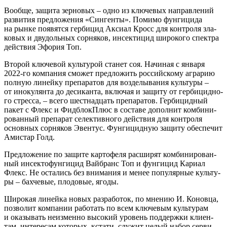
Вооб­ще, защи­та зер­но­вых – одно из клю­че­вых направ­ле­ний
раз­ви­тия пред­ло­же­ния «Син­ген­ты». Поми­мо фун­ги­ци­да
на рын­ке появят­ся гер­би­цид Акси­ал Кросс для кон­тро­ля зла­
ко­вых и дву­доль­ных сор­ня­ков, инсек­ти­цид широ­ко­го спек­тра
дей­ствия Эфо­рия Топ.
Вто­рой клю­че­вой куль­ту­рой ста­нет соя. Начи­ная с янва­ря
2022-го ком­па­ния смо­жет пред­ло­жить рос­сий­ско­му агра­рию
пол­ную линей­ку пре­па­ра­тов для воз­де­лы­ва­ния куль­ту­ры –
от ино­ку­лян­та до деси­кан­та, вклю­чая и защи­ту от гер­би­цид­но­
го стрес­са, – все­го шест­на­дцать пре­па­ра­тов. Гер­би­цид­ный
пакет с Флекс и Фид­б­лок­Плюс в соста­ве допол­нит ком­би­ни­
ро­ван­ный пре­па­рат селек­тив­но­го дей­ствия для кон­тро­ля
основ­ных сор­ня­ков Эвен­тус. Фун­ги­цид­ную защи­ту обес­пе­чит
Ами­стар Голд.
Пред­ло­же­ние по защи­те кар­то­фе­ля рас­ши­рят ком­би­ни­ро­ван­
ный инсек­то­фун­ги­цид Вай­бранс Топ и фун­ги­цид Кари­ал
Флекс. Не оста­лись без вни­ма­ния и менее попу­ляр­ные куль­ту­
ры – бах­че­вые, пло­до­вые, ягоды.
Широ­кая линей­ка новых раз­ра­бо­ток, по мне­нию И. Конов­ца,
поз­во­лит ком­па­нии рабо­тать по всем клю­че­вым куль­ту­рам
и ока­зы­вать неиз­мен­но высо­кий уро­вень под­держ­ки кли­ен­
там, инте­ре­сам кото­рых, кста­ти, слу­жит целый набор сер­ви­