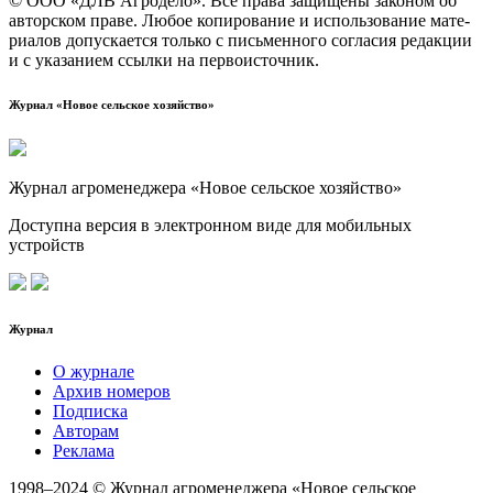
© ООО «ДЛВ Агро­де­ло». Все пра­ва защи­ще­ны зако­ном об
автор­ском пра­ве. Любое копи­ро­ва­ние и исполь­зо­ва­ние мате­
ри­а­лов допус­ка­ет­ся толь­ко с пись­мен­но­го согла­сия редак­ции
и с ука­за­ни­ем ссыл­ки на первоисточник.
Журнал «Новое сельское хозяйство»
Журнал агроменеджера «Новое сельское хозяйство»
Доступна версия в электронном виде для мобильных
устройств
Журнал
О журнале
Архив номеров
Подписка
Авторам
Реклама
1998–2024 © Журнал агроменеджера «Новое сельское