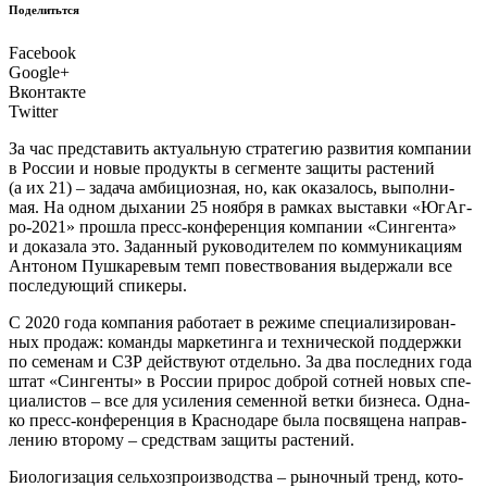
Поделитьтся
Facebook
Google+
Вконтакте
Twitter
З
а час пред­ста­вить акту­аль­ную стра­те­гию раз­ви­тия ком­па­нии
в Рос­сии и новые про­дук­ты в сег­мен­те защи­ты рас­те­ний
(а их 21) – зада­ча амби­ци­оз­ная, но, как ока­за­лось, выпол­ни­
мая. На одном дыха­нии 25 нояб­ря в рам­ках выстав­ки «ЮгА­г­
ро-2021» про­шла пресс-кон­фе­рен­ция ком­па­нии «Син­ген­та»
и дока­за­ла это. Задан­ный руко­во­ди­те­лем по ком­му­ни­ка­ци­ям
Анто­ном Пуш­ка­ре­вым темп повест­во­ва­ния выдер­жа­ли все
после­ду­ю­щий спикеры.
С 2020 года ком­па­ния рабо­та­ет в режи­ме спе­ци­а­ли­зи­ро­ван­
ных про­даж: коман­ды мар­ке­тин­га и тех­ни­че­ской под­держ­ки
по семе­нам и СЗР дей­ству­ют отдель­но. За два послед­них года
штат «Син­ген­ты» в Рос­сии при­рос доб­рой сот­ней новых спе­
ци­а­ли­стов – все для уси­ле­ния семен­ной вет­ки биз­не­са. Одна­
ко пресс-кон­фе­рен­ция в Крас­но­да­ре была посвя­ще­на направ­
ле­нию вто­ро­му – сред­ствам защи­ты растений.
Био­ло­ги­за­ция сель­хоз­про­из­вод­ства – рыноч­ный тренд, кото­