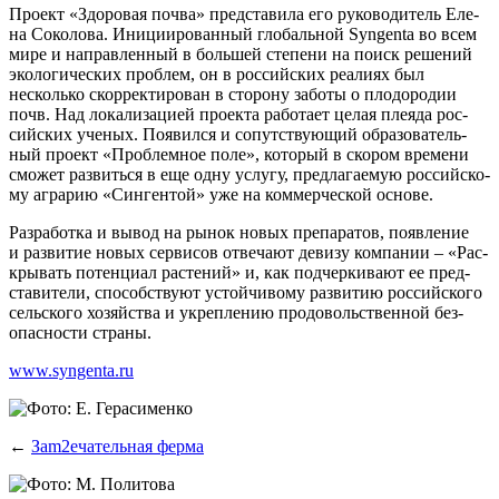
Про­ект «Здо­ро­вая поч­ва» пред­ста­ви­ла его руко­во­ди­тель Еле­
на Соко­ло­ва. Ини­ци­и­ро­ван­ный гло­баль­ной Syngenta во всем
мире и направ­лен­ный в боль­шей сте­пе­ни на поиск реше­ний
эко­ло­ги­че­ских про­блем, он в рос­сий­ских реа­ли­ях был
несколь­ко скор­рек­ти­ро­ван в сто­ро­ну забо­ты о пло­до­ро­дии
почв. Над лока­ли­за­ци­ей про­ек­та рабо­та­ет целая пле­я­да рос­
сий­ских уче­ных. Появил­ся и сопут­ству­ю­щий обра­зо­ва­тель­
ный про­ект «Про­блем­ное поле», кото­рый в ско­ром вре­ме­ни
смо­жет раз­вить­ся в еще одну услу­гу, пред­ла­га­е­мую рос­сий­ско­
му агра­рию «Син­ген­той» уже на ком­мер­че­ской основе.
Раз­ра­бот­ка и вывод на рынок новых пре­па­ра­тов, появ­ле­ние
и раз­ви­тие новых сер­ви­сов отве­ча­ют деви­зу ком­па­нии – «Рас­
кры­вать потен­ци­ал рас­те­ний» и, как под­чер­ки­ва­ют ее пред­
ста­ви­те­ли, спо­соб­ству­ют устой­чи­во­му раз­ви­тию рос­сий­ско­го
сель­ско­го хозяй­ства и укреп­ле­нию про­до­воль­ствен­ной без­
опас­но­сти страны.
www.syngenta.ru
←
Заm2ечательная ферма