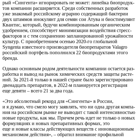
рый «Син­ген­та» игно­ри­ро­вать не может: линей­ка био­про­дук­
тов ком­па­нии рас­ши­ря­ет­ся. Сре­ди соб­ствен­ных раз­ра­бо­ток
уже зна­ко­мый рос­сий­ско­му агра­рию содер­жа­щий бак­те­рии
двух штам­мов ино­ку­лянт для семян сои Ату­ва и био­сти­му­лянт
Кван­тис, кото­рый, будучи ком­би­ни­ро­ван­ным орга­ни­че­ским
удоб­ре­ни­ем, спо­соб­ству­ет мини­ми­за­ции воз­дей­ствия стресс-
фак­то­ров и с тем сохра­не­нию запла­ни­ро­ван­ной уро­жай­но­сти
куль­тур. С при­об­ре­те­ни­ем осе­нью 2020-го гло­баль­ной
Syngenta извест­но­го про­из­во­ди­те­ля био­пре­па­ра­тов Valagro
рос­сий­ский порт­фель попол­нил­ся 22 био­про­дук­та­ми это­го
бренда.
Одна­ко основ­ным родом дея­тель­но­сти ком­па­нии оста­ет­ся раз­
ра­бот­ка и вывод на рынок хими­че­ских средств защи­ты рас­те­
ний. За 2021-й толь­ко в нашей стране было заре­ги­стри­ро­ва­но
две­на­дцать пре­па­ра­тов, в 2022-м пла­ни­ру­ет­ся реги­стра­ция
еще девя­ти – все­го 21 за два года.
«Это абсо­лют­ный рекорд для «Син­ген­ты» в Рос­сии,
и я думаю, что сме­ло могу заяв­лять, что ни одна дру­гая ком­па­
ния на рос­сий­ском рын­ке не выво­дит с такой интен­сив­но­стью
новые про­дук­ты, как мы. При­чем речь идет не толь­ко о новых
фор­му­ля­ци­ях и новых пре­па­ра­тив­ных фор­мах, это
еще и новые клас­сы дей­ству­ю­щих веществ с инно­ва­ци­он­ным
меха­низ­мом дей­ствия», – обра­тил вни­ма­ние про­филь­ной