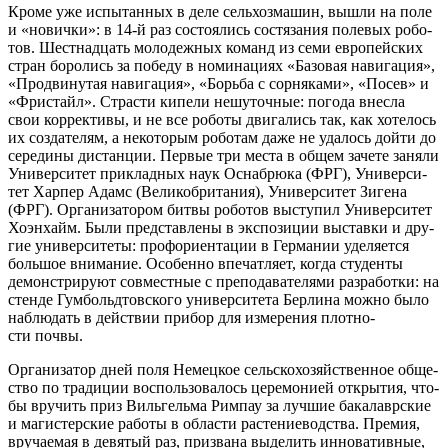
Кро­ме уже испы­тан­ных в деле сель­хоз­ма­шин, вышли на поле
и «нович­ки»: в 14‑й раз состо­я­лись состя­за­ния поле­вых робо­
тов. Шест­на­дцать моло­деж­ных команд из семи евро­пей­ских
стран боро­лись за побе­ду в номи­на­ци­ях «Базо­вая нави­га­ция»,
«Про­дви­ну­тая нави­га­ция», «Борь­ба с сор­ня­ка­ми», «Посев» и
«Фри­стайл». Стра­сти кипе­ли нешу­точ­ные: пого­да внес­ла
свои кор­рек­ти­вы, и не все робо­ты дви­га­лись так, как хоте­лось
их созда­те­лям, а неко­то­рым робо­там даже не уда­лось дой­ти до
сере­ди­ны дистан­ции. Пер­вые три места в общем заче­те заня­ли
Уни­вер­си­тет при­клад­ных наук Осна­брю­ка (ФРГ), Уни­вер­си­
тет Хар­пер Адамс (Вели­ко­бри­та­ния), Уни­вер­си­тет Зиге­на
(ФРГ). Орга­ни­за­то­ром бит­вы робо­тов высту­пил Уни­вер­си­тет
Хоэн­хайм. Были пред­став­ле­ны в экс­по­зи­ции выстав­ки и дру­
гие уни­вер­си­те­ты: профори­ен­та­ции в Гер­ма­нии уде­ля­ет­ся
боль­шое вни­ма­ние. Осо­бен­но впе­чат­ля­ет, когда сту­ден­ты
демон­стри­ру­ют сов­мест­ные с пре­по­да­ва­те­ля­ми раз­ра­бот­ки: на
стен­де Гум­больд­тов­ско­го уни­вер­си­те­та Бер­ли­на мож­но было
наблю­дать в дей­ствии при­бор для изме­ре­ния плот­но­
сти почвы.
Орга­ни­за­тор дней поля Немец­кое сель­ско­хо­зяй­ствен­ное обще­
ство по тра­ди­ции вос­поль­зо­ва­лось цере­мо­ни­ей откры­тия, что­
бы вру­чить приз Виль­гель­ма Рим­пау за луч­шие бака­лавр­ские
и маги­стер­ские рабо­ты в обла­сти рас­те­ние­вод­ства. Пре­мия,
вру­ча­е­мая в девя­тый раз, при­зва­на выде­лить инно­ва­тив­ные,