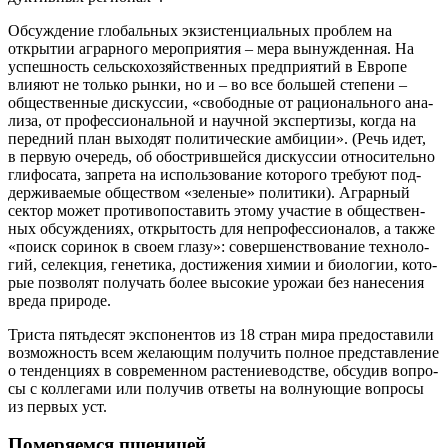
Обсуж­де­ние гло­баль­ных экзи­стен­ци­аль­ных про­блем на
откры­тии аграр­но­го меро­при­я­тия – мера вынуж­ден­ная. На
успеш­ность сель­ско­хо­зяй­ствен­ных пред­при­я­тий в Евро­пе
вли­я­ют не толь­ко рын­ки, но и – во все боль­шей сте­пе­ни –
обще­ствен­ные дис­кус­сии, «сво­бод­ные от раци­о­наль­но­го ана­
ли­за, от про­фес­си­о­наль­ной и науч­ной экс­пер­ти­зы, когда на
перед­ний план выхо­дят поли­ти­че­ские амби­ции». (Речь идет,
в первую оче­редь, об обост­рив­шей­ся дис­кус­сии отно­си­тель­но
гли­фо­са­та, запре­та на исполь­зо­ва­ние кото­ро­го тре­бу­ют под­
дер­жи­ва­е­мые обще­ством «зеле­ные» поли­ти­ки). Аграр­ный
сек­тор может про­ти­во­по­ста­вить это­му уча­стие в обще­ствен­
ных обсуж­де­ни­ях, откры­тость для непро­фес­си­о­на­лов, а так­же
«поиск сори­нок в сво­ем гла­зу»: совер­шен­ство­ва­ние тех­но­ло­
гий, селек­ция, гене­ти­ка, дости­же­ния химии и био­ло­гии, кото­
рые поз­во­лят полу­чать более высо­кие уро­жаи без нане­се­ния
вре­да природе.
Три­ста пять­де­сят экс­по­нен­тов из 18 стран мира предо­ста­ви­ли
воз­мож­ность всем жела­ю­щим полу­чить пол­ное пред­став­ле­ние
о тен­ден­ци­ях в совре­мен­ном рас­те­ние­вод­стве, обсу­див вопро­
сы с кол­ле­га­ми или полу­чив отве­ты на вол­ну­ю­щие вопро­сы
из пер­вых уст.
Померяемся пшеницей