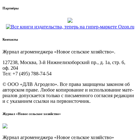
Партнёры
Контакты
Жур­нал агро­ме­не­дже­ра «Новое сель­ское хозяйство».
127238, Москва, 3‑й Ниж­не­ли­хо­бор­ский пр., д. 1а, стр. 6,
оф. 204
Тел: +7 (495) 788‑74‑54
© ООО «ДЛВ Агро­де­ло». Все пра­ва защи­ще­ны зако­ном об
автор­ском пра­ве. Любое копи­ро­ва­ние и исполь­зо­ва­ние мате­
ри­а­лов допус­ка­ет­ся толь­ко с пись­мен­но­го согла­сия редак­ции
и с ука­за­ни­ем ссыл­ки на первоисточник.
Журнал «Новое сельское хозяйство»
Журнал агроменеджера «Новое сельское хозяйство»