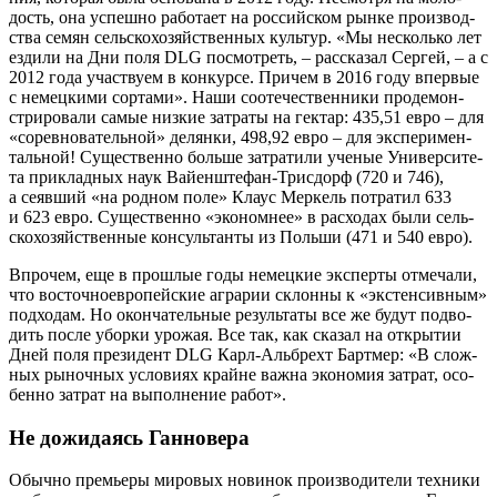
дость, она успеш­но рабо­та­ет на рос­сий­ском рын­ке про­из­вод­
ства семян сель­ско­хо­зяй­ствен­ных куль­тур. «Мы несколь­ко лет
езди­ли на Дни поля DLG посмот­реть, – рас­ска­зал Сер­гей, – а с
2012 года участ­ву­ем в кон­кур­се. При­чем в 2016 году впер­вые
с немец­ки­ми сор­та­ми». Наши сооте­че­ствен­ни­ки про­де­мон­
стри­ро­ва­ли самые низ­кие затра­ты на гек­тар: 435,51 евро – для
«сорев­но­ва­тель­ной» делян­ки, 498,92 евро – для экс­пе­ри­мен­
таль­ной! Суще­ствен­но боль­ше затра­ти­ли уче­ные Уни­вер­си­те­
та при­клад­ных наук Вай­ен­ште­фан-Трисдорф (720 и 746),
а сеяв­ший «на род­ном поле» Клаус Мер­кель потра­тил 633
и 623 евро. Суще­ствен­но «эко­ном­нее» в рас­хо­дах были сель­
ско­хо­зяй­ствен­ные кон­суль­тан­ты из Поль­ши (471 и 540 евро).
Впро­чем, еще в про­шлые годы немец­кие экс­пер­ты отме­ча­ли,
что восточ­но­ев­ро­пей­ские агра­рии склон­ны к «экс­тен­сив­ным»
под­хо­дам. Но окон­ча­тель­ные резуль­та­ты все же будут под­во­
дить после убор­ки уро­жая. Все так, как ска­зал на откры­тии
Дней поля пре­зи­дент DLG Карл-Аль­брехт Барт­мер: «В слож­
ных рыноч­ных усло­ви­ях крайне важ­на эко­но­мия затрат, осо­
бен­но затрат на выпол­не­ние работ».
Не дожидаясь Ганновера
Обыч­но пре­мье­ры миро­вых нови­нок про­из­во­ди­те­ли тех­ни­ки