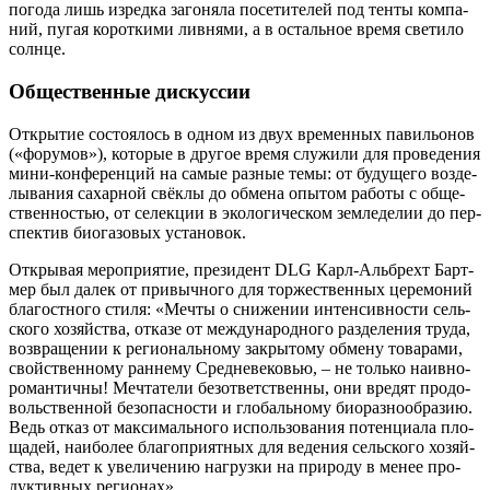
пого­да лишь изред­ка заго­ня­ла посе­ти­те­лей под тен­ты ком­па­
ний, пугая корот­ки­ми лив­ня­ми, а в осталь­ное вре­мя све­ти­ло
солнце.
Общественные дискуссии
Откры­тие состо­я­лось в одном из двух вре­мен­ных пави­льо­нов
(«фору­мов»), кото­рые в дру­гое вре­мя слу­жи­ли для про­ве­де­ния
мини-кон­фе­рен­ций на самые раз­ные темы: от буду­ще­го воз­де­
лы­ва­ния сахар­ной свёк­лы до обме­на опы­том рабо­ты с обще­
ствен­но­стью, от селек­ции в эко­ло­ги­че­ском зем­ле­де­лии до пер­
спек­тив био­га­зо­вых установок.
Откры­вая меро­при­я­тие, пре­зи­дент DLG Карл-Аль­брехт Барт­
мер был далек от при­выч­но­го для тор­же­ствен­ных цере­мо­ний
бла­гост­но­го сти­ля: «Меч­ты о сни­же­нии интен­сив­но­сти сель­
ско­го хозяй­ства, отка­зе от меж­ду­на­род­но­го раз­де­ле­ния тру­да,
воз­вра­ще­нии к реги­о­наль­но­му закры­то­му обме­ну това­ра­ми,
свой­ствен­но­му ран­не­му Сред­не­ве­ко­вью, – не толь­ко наив­но-
роман­тич­ны! Меч­та­те­ли без­от­вет­ствен­ны, они вре­дят про­до­
воль­ствен­ной без­опас­но­сти и гло­баль­но­му био­раз­но­об­ра­зию.
Ведь отказ от мак­си­маль­но­го исполь­зо­ва­ния потен­ци­а­ла пло­
ща­дей, наи­бо­лее бла­го­при­ят­ных для веде­ния сель­ско­го хозяй­
ства, ведет к уве­ли­че­нию нагруз­ки на при­ро­ду в менее про­
дук­тив­ных регионах».