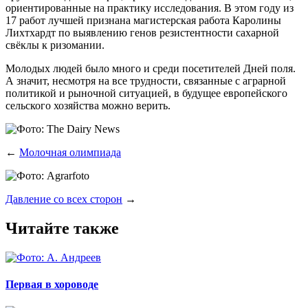
ори­ен­ти­ро­ван­ные на прак­ти­ку иссле­до­ва­ния. В этом году из
17 работ луч­шей при­зна­на маги­стер­ская рабо­та Каро­ли­ны
Лихт­хардт по выяв­ле­нию генов рези­стент­но­сти сахар­ной
свёк­лы к ризомании.
Моло­дых людей было мно­го и сре­ди посе­ти­те­лей Дней поля.
А зна­чит, несмот­ря на все труд­но­сти, свя­зан­ные с аграр­ной
поли­ти­кой и рыноч­ной ситу­а­ци­ей, в буду­щее евро­пей­ско­го
сель­ско­го хозяй­ства мож­но верить.
←
Молочная олимпиада
Давление со всех сторон
→
Читайте также
Первая в хороводе