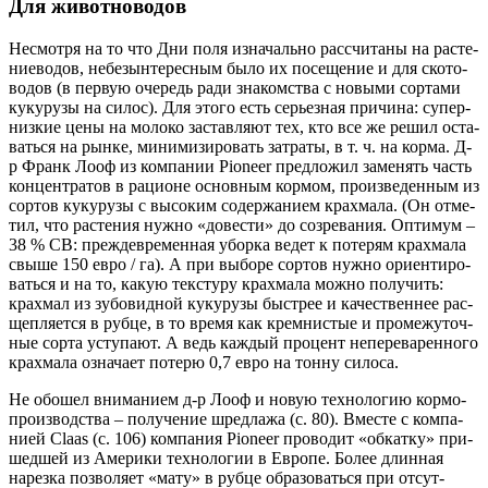
Для животноводов
Несмот­ря на то что Дни поля изна­чаль­но рас­счи­та­ны на рас­те­
ние­во­дов, небезын­те­рес­ным было их посе­ще­ние и для ско­то­
во­дов (в первую оче­редь ради зна­ком­ства с новы­ми сор­та­ми
куку­ру­зы на силос). Для это­го есть серьез­ная при­чи­на: супер-
низ­кие цены на моло­ко застав­ля­ют тех, кто все же решил оста­
вать­ся на рын­ке, мини­ми­зи­ро­вать затра­ты, в т. ч. на кор­ма. Д-
р Франк Лооф из ком­па­нии Pioneer пред­ло­жил заме­нять часть
кон­цен­тра­тов в раци­оне основ­ным кор­мом, про­из­ве­ден­ным из
сор­тов куку­ру­зы с высо­ким содер­жа­ни­ем крах­ма­ла. (Он отме­
тил, что рас­те­ния нуж­но «дове­сти» до созре­ва­ния. Опти­мум –
38 % СВ: преж­де­вре­мен­ная убор­ка ведет к поте­рям крах­ма­ла
свы­ше 150 евро / га). А при выбо­ре сор­тов нуж­но ори­ен­ти­ро­
вать­ся и на то, какую тек­сту­ру крах­ма­ла мож­но полу­чить:
крах­мал из зубо­вид­ной куку­ру­зы быст­рее и каче­ствен­нее рас­
щеп­ля­ет­ся в руб­це, в то вре­мя как крем­ни­стые и про­ме­жу­точ­
ные сор­та усту­па­ют. А ведь каж­дый про­цент непе­ре­ва­рен­но­го
крах­ма­ла озна­ча­ет поте­рю 0,7 евро на тон­ну силоса.
Не обо­шел вни­ма­ни­ем д-р Лооф и новую тех­но­ло­гию кор­мо­
про­из­вод­ства – полу­че­ние шред­ла­жа (с. 80). Вме­сте с ком­па­
ни­ей Claas (с. 106) ком­па­ния Pioneer про­во­дит «обкат­ку» при­
шед­шей из Аме­ри­ки тех­но­ло­гии в Евро­пе. Более длин­ная
нарез­ка поз­во­ля­ет «мату» в руб­це обра­зо­вать­ся при отсут­