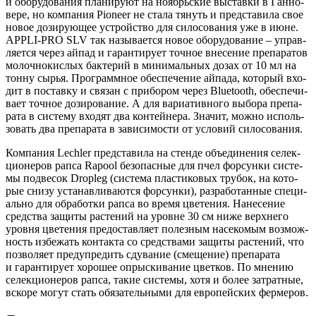
и обо­ру­до­ва­ния пла­ни­ру­ют на ноябрь­ские выстав­ки в Ган­но­
ве­ре, но ком­па­ния Pioneer не ста­ла тянуть и пред­ста­ви­ла свое
новое дози­ру­ю­щее устрой­ство для сило­со­ва­ния уже в июне.
APPLI-PRO SLV так назы­ва­ет­ся новое обо­ру­до­ва­ние – управ­
ля­ет­ся через айпад и гаран­ти­ру­ет точ­ное вне­се­ние пре­па­ра­тов
молоч­но­кис­лых бак­те­рий в мини­маль­ных дозах от 10 мл на
тон­ну сырья. Про­грамм­ное обес­пе­че­ние айпа­да, кото­рый вхо­
дит в постав­ку и свя­зан с при­бо­ром через Bluetooth, обес­пе­чи­
ва­ет точ­ное дози­ро­ва­ние. А для вари­а­тив­но­го выбо­ра пре­па­
ра­та в систе­му вхо­дят два кон­тей­не­ра. Зна­чит, мож­но исполь­
зо­вать два пре­па­ра­та в зави­си­мо­сти от усло­вий силосования.
Ком­па­ния Lechler пред­ста­ви­ла на стен­де объ­еди­не­ния селек­
ци­о­не­ров рап­са Rapool без­опас­ные для пчел фор­сун­ки систе­
мы под­ве­сок Dropleg (систе­ма пла­сти­ко­вых тру­бок, на кото­
рые сни­зу уста­нав­ли­ва­ют­ся фор­сун­ки), раз­ра­бо­тан­ные спе­ци­
аль­но для обра­бот­ки рап­са во вре­мя цве­те­ния. Нане­се­ние
сред­ства защи­ты рас­те­ний на уровне 30 см ниже верх­не­го
уров­ня цве­те­ния предо­став­ля­ет полез­ным насе­ко­мым воз­мож­
ность избе­жать кон­так­та со сред­ства­ми защи­ты рас­те­ний, что
поз­во­ля­ет пре­ду­пре­дить сду­ва­ние (сме­ще­ние) пре­па­ра­та
и гаран­ти­ру­ет хоро­шее опрыс­ки­ва­ние цвет­ков. По мне­нию
селек­ци­о­не­ров рап­са, такие систе­мы, хотя и более затрат­ные,
вско­ре могут стать обя­за­тель­ны­ми для евро­пей­ских фермеров.