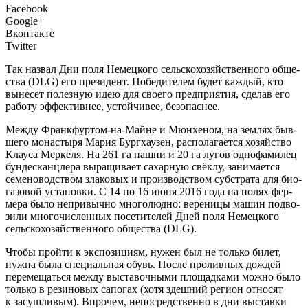
Facebook
Google+
Вконтакте
Twitter
Так назвал Дни поля Немец­ко­го сель­ско­хо­зяй­ствен­но­го обще­
ства (DLG) его пре­зи­дент. Побе­ди­те­лем будет каж­дый, кто
выне­сет полез­ную идею для сво­е­го пред­при­я­тия, сде­лав его
рабо­ту эффек­тив­нее, устой­чи­вее, безопаснее.
М
ежду Франк­фур­том-на-Майне и Мюн­хе­ном, на зем­лях быв­
ше­го мона­сты­ря Мария Бур­г­ха­у­зен, рас­по­ла­га­ет­ся хозяй­ство
Клау­са Мер­ке­ля. На 261 га паш­ни и 20 га лугов одно­фа­ми­лец
бун­десканц­ле­ра выра­щи­ва­ет сахар­ную свёк­лу, зани­ма­ет­ся
семе­но­вод­ством зла­ко­вых и про­из­вод­ством суб­стра­та для био­
га­зо­вой уста­нов­ки. С 14 по 16 июня 2016 года на полях фер­
ме­ра было непри­выч­но мно­го­люд­но: вере­ни­цы машин под­во­
зи­ли мно­го­чис­лен­ных посе­ти­те­лей Дней поля Немец­ко­го
сель­ско­хо­зяй­ствен­но­го обще­ства (DLG).
Что­бы прой­ти к экс­по­зи­ци­ям, нужен был не толь­ко билет,
нуж­на была спе­ци­аль­ная обувь. После про­лив­ных дождей
пере­ме­щать­ся меж­ду выста­воч­ны­ми пло­щад­ка­ми мож­но было
толь­ко в рези­но­вых сапо­гах (хотя здеш­ний реги­он отно­сят
к засуш­ли­вым). Впро­чем, непо­сред­ствен­но в дни выстав­ки