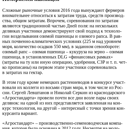
Слож­ные рыноч­ные усло­вия 2016 года вынуж­да­ют фер­ме­ров
вни­ма­тель­нее отно­сить­ся к затра­там тру­да, средств про­из­вод­
ства, общим затра­там. Впро­чем, сорев­но­ва­ния по затра­там
явля­ют­ся тра­ди­ци­он­ной частью Дней поля: на несколь­ких
делян­ках участ­ни­ки демон­стри­ру­ют свой под­ход к тех­но­ло­
гии воз­де­лы­ва­ния ози­мой пше­ни­цы и ози­мо­го рап­са. В рав­
ных поч­вен­но-кли­ма­ти­че­ских усло­ви­ях (225 м над уров­нем
моря, коли­че­ство осад­ков 550 мм), в задан­ном сево­обо­ро­те:
ози­мый рапс – ози­мая пше­ни­ца – куку­ру­за на зер­но – ози­мая
пше­ни­ца, в уста­нов­лен­ных DLG «финан­со­вых рам­ках»
(затра­ты на ту или иную опе­ра­цию, удоб­ре­ния, СЗР и т. п. чет­
ко про­пи­са­ны) на пер­вом эта­пе участ­ни­ки сорев­но­ва­лись
в затра­тах на гектар.
В этом году кро­ме немец­ких рас­те­ние­во­дов в кон­кур­се участ­
во­ва­ли их кол­ле­ги из вось­ми стран мира, в том чис­ле из Рос­
сии. Сер­гей Лев­шта­нов и Нико­лай Сер­кин из крас­но­дар­ско­го
«Агро­стан­дар­та» про­ве­ли почти все дни воз­ле пары сво­их
деля­нок: на одной из них пред­став­ля­ет­ся заяв­лен­ная на кон­
курс тех­но­ло­гия, на дру­гой – инте­рес­ный с точ­ки зре­ния кон­
кур­сан­та вариант.
«Агро­стан­дарт» – про­из­вод­ствен­но-семе­но­вод­че­ская ком­па­
ния, кото­рая была осно­ва­на в 2012 году. Несмот­ря на моло­