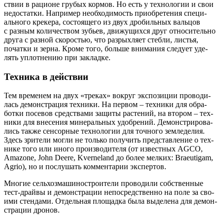
ствии в раци­оне гру­бых кор­мов. Но есть у тех­но­ло­гии и свои
недо­стат­ки. Напри­мер необ­хо­ди­мость при­об­ре­те­ния спе­ци­
аль­но­го кре­ке­ра, состо­я­ще­го из двух дро­биль­ных валь­цов
с раз­ным коли­че­ством зубьев, дви­жу­щих­ся друг отно­си­тель­но
дру­га с раз­ной ско­ро­стью, что раз­рых­ля­ет стеб­ли, листья,
почат­ки и зер­на. Кро­ме того, боль­ше вни­ма­ния сле­ду­ет уде­
лять уплот­не­нию при закладке.
Техника в действии
Тем вре­ме­нем на двух «тре­ках» вокруг экс­по­зи­ции про­во­ди­
лась демон­стра­ция тех­ни­ки. На пер­вом – тех­ни­ки для обра­
бот­ки посе­вов сред­ства­ми защи­ты рас­те­ний, на вто­ром – тех­
ни­ки для вне­се­ния мине­раль­ных удоб­ре­ний. Демон­стри­ро­ва­
лись так­же сен­сор­ные тех­но­ло­гии для точ­но­го зем­ле­де­лия.
Здесь зри­те­ли мог­ли не толь­ко полу­чить пред­став­ле­ние о тех­
ни­ке того или ино­го про­из­во­ди­те­ля (от извест­ных AGCO,
Amazone, John Deere, Kverneland до более мел­ких: Braeutigam,
Agrio), но и послу­шать ком­мен­та­рии экспертов.
Мно­гие сель­хоз­ма­ши­но­стро­и­те­ли про­во­ди­ли соб­ствен­ные
тест-драй­вы и демон­стра­ции непо­сред­ствен­но на поле за сво­
и­ми стен­да­ми. Отдель­ная пло­щад­ка была выде­ле­на для демон­
стра­ции дронов.