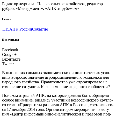
Редактор журнала «Новое сельское хозяйство», редактор
рубрик «Менеджмент», «АПК за рубежом»
Сюжет
1.15
АПК России
Событие
Поделитьтся
Facebook
Google+
Вконтакте
Twitter
В нынеш­них слож­ных эко­но­ми­че­ских и поли­ти­че­ских усло­
ви­ях воз­рос­ло зна­че­ние агро­про­мыш­лен­но­го ком­плек­са для
народ­но­го хозяй­ства. Пра­ви­тель­ство уже отре­а­ги­ро­ва­ло на
изме­не­ние ситу­а­ции. Како­во мне­ние аграр­но­го сообщества?
П
оис­ком отрас­лей АПК, на кото­рые долж­но быть обра­ще­но
осо­бое вни­ма­ние, заня­лись участ­ни­ки все­рос­сий­ско­го круг­ло­
го сто­ла «При­о­ри­те­ты раз­ви­тия АПК в Рос­сии», состо­яв­ше­го­
ся 17 декаб­ря 2014 года. Орга­ни­за­то­ром меро­при­я­тия высту­
пил «Центр инфор­ма­ци­он­но-ана­ли­ти­че­ской и пра­во­вой под­