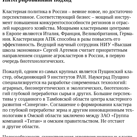
Кла­стер­ная поли­ти­ка в Рос­сии – вея­ние новое, но доста­точ­но
пер­спек­тив­ное. Соот­вет­ству­ю­щий биз­нес – мощ­ный инстру­
мент повы­ше­ния кон­ку­рен­то­спо­соб­но­сти реги­о­нов и отрас­
лей народ­но­го хозяй­ства. Мощ­ны­ми кла­стер­ны­ми цен­тра­ми
в Евро­пе явля­ют­ся Ита­лия, Фран­ция, Вели­ко­бри­та­ния, Гер­ма­
ния. Кла­сте­ри­за­ция АПК спо­соб­на в разы повы­сить его
эффек­тив­ность. Веду­щий науч­ный сотруд­ник НИУ «Выс­шая
шко­ла эко­но­ми­ки» Сер­гей Арте­мов счи­та­ет при­о­ри­тет­ным
направ­ле­ни­ем созда­ние агро­кла­сте­ров в Рос­сии, в первую
оче­редь биотехнологических.
Пожа­луй, одним из самых круп­ных явля­ет­ся Пущин­ский кла­
стер, объ­еди­ня­ю­щий 9 инсти­ту­тов РАН. Нау­ко­град Пущи­но
спе­ци­а­ли­зи­ру­ет­ся на раз­ра­бот­ке совре­мен­ных тех­но­ло­гий:
аграр­ных, био­энер­ге­ти­че­ских и эко­ло­ги­че­ских, био­тех­но­ло­
гий глу­бо­кой пере­ра­бот­ки сырья и дру­гих. Боль­шие пер­спек­
ти­вы у создан­но­го в Там­бов­ской обла­сти цен­тра кла­стер­но­го
раз­ви­тия «Синер­гия». Согла­ше­ние о фор­ми­ро­ва­нии кла­сте­ра
по глу­бо­кой пере­ра­бот­ке зер­на и дру­гим инно­ва­ци­он­ным тех­
но­ло­ги­ям в Омской обла­сти заклю­че­но меж­ду ЗАО «Груп­па
ком­па­ний «Титан» и омским пра­ви­тель­ством. Не отста­ют
и дру­гие области.
Целе­со­об­раз­ность суще­ство­ва­ния агро­про­мыш­лен­ных кла­сте­