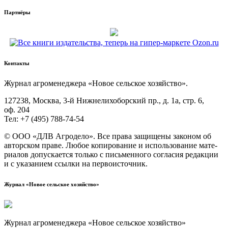
Партнёры
Контакты
Жур­нал агро­ме­не­дже­ра «Новое сель­ское хозяйство».
127238, Москва, 3‑й Ниж­не­ли­хо­бор­ский пр., д. 1а, стр. 6,
оф. 204
Тел: +7 (495) 788‑74‑54
© ООО «ДЛВ Агро­де­ло». Все пра­ва защи­ще­ны зако­ном об
автор­ском пра­ве. Любое копи­ро­ва­ние и исполь­зо­ва­ние мате­
ри­а­лов допус­ка­ет­ся толь­ко с пись­мен­но­го согла­сия редак­ции
и с ука­за­ни­ем ссыл­ки на первоисточник.
Журнал «Новое сельское хозяйство»
Журнал агроменеджера «Новое сельское хозяйство»