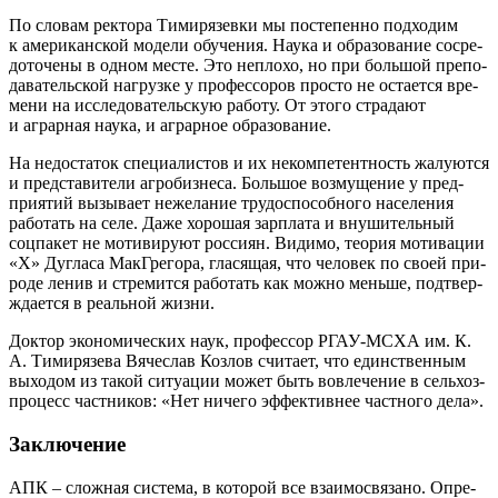
По сло­вам рек­то­ра Тими­ря­зев­ки мы посте­пен­но под­хо­дим
к аме­ри­кан­ской моде­ли обу­че­ния. Нау­ка и обра­зо­ва­ние сосре­
до­то­че­ны в одном месте. Это непло­хо, но при боль­шой пре­по­
да­ва­тель­ской нагруз­ке у про­фес­со­ров про­сто не оста­ет­ся вре­
ме­ни на иссле­до­ва­тель­скую рабо­ту. От это­го стра­да­ют
и аграр­ная нау­ка, и аграр­ное образование.
На недо­ста­ток спе­ци­а­ли­стов и их некомпетент­ность жалу­ют­ся
и пред­ста­ви­те­ли агро­биз­не­са. Боль­шое воз­му­ще­ние у пред­
при­я­тий вызы­ва­ет неже­ла­ние тру­до­спо­соб­но­го насе­ле­ния
рабо­тать на селе. Даже хоро­шая зар­пла­та и вну­ши­тель­ный
соц­па­кет не моти­ви­ру­ют рос­си­ян. Види­мо, тео­рия моти­ва­ции
«X» Дугла­са Мак­Г­ре­го­ра, гла­ся­щая, что чело­век по сво­ей при­
ро­де ленив и стре­мит­ся рабо­тать как мож­но мень­ше, под­твер­
жда­ет­ся в реаль­ной жизни.
Док­тор эко­но­ми­че­ских наук, про­фес­сор РГАУ-МСХА им. К.
А. Тими­ря­зе­ва Вяче­слав Коз­лов счи­та­ет, что един­ствен­ным
выхо­дом из такой ситу­а­ции может быть вовле­че­ние в сель­хоз­
про­цесс част­ни­ков: «Нет ниче­го эффек­тив­нее част­но­го дела».
Заключение
АПК – слож­ная систе­ма, в кото­рой все вза­и­мо­свя­за­но. Опре­