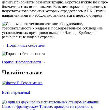
де­лить при­о­ри­те­ты раз­ви­тия труд­но. Бороть­ся нуж­но не с про­
бле­ма­ми, а с их источ­ни­ка­ми. Есть неко­то­рые направ­ле­ния, от
недо­ста­точ­но­го раз­ви­тия кото­рых стра­да­ет весь АПК. Эти­ми
направ­ле­ни­я­ми и необ­хо­ди­мо зани­мать­ся в первую очередь.
←
Поделились секретами
Горизонт безопасности
→
Читайте также
Есть перемены!