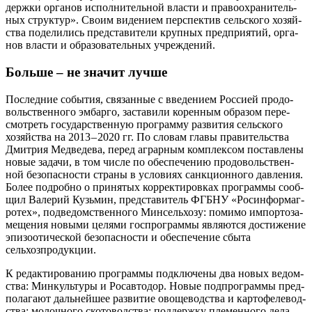
держ­ки орга­нов испол­ни­тель­ной вла­сти и пра­во­охра­ни­тель­
ных струк­тур». Сво­им виде­ни­ем пер­спек­тив сель­ско­го хозяй­
ства поде­ли­лись пред­ста­ви­те­ли круп­ных пред­при­я­тий, орга­
нов вла­сти и обра­зо­ва­тель­ных учреждений.
Больше – не значит лучше
Послед­ние собы­тия, свя­зан­ные с вве­де­ни­ем Рос­си­ей про­до­
воль­ствен­но­го эмбар­го, заста­ви­ли корен­ным обра­зом пере­
смот­реть госу­дар­ствен­ную про­грам­му раз­ви­тия сель­ско­го
хозяй­ства на 2013 – 2020 гг. По сло­вам гла­вы пра­ви­тель­ства
Дмит­рия Мед­ве­де­ва, перед аграр­ным ком­плек­сом постав­ле­ны
новые зада­чи, в том чис­ле по обес­пе­че­нию про­до­воль­ствен­
ной без­опас­но­сти стра­ны в усло­ви­ях санк­ци­он­но­го дав­ле­ния.
Более подроб­но о при­ня­тых кор­рек­ти­ров­ках про­грам­мы сооб­
щил Вале­рий Кузь­мин, пред­ста­ви­тель ФГБНУ «Росин­фор­ма­г­
ро­тех», под­ве­дом­ствен­но­го Мин­сель­хо­зу: поми­мо импор­то­за­
ме­ще­ния новы­ми целя­ми гос­про­грам­мы явля­ют­ся дости­же­ние
эпизо­отической без­опас­но­сти и обес­пе­че­ние сбы­та
сельхозпродукции.
К редак­ти­ро­ва­нию про­грам­мы под­клю­че­ны два новых ведом­
ства: Мин­куль­ту­ры и Рос­автодор. Новые под­про­грам­мы пред­
по­ла­га­ют даль­ней­шее раз­ви­тие ово­ще­вод­ства и кар­то­фе­ле­вод­
ства; молоч­но­го ско­то­вод­ства; под­держ­ку пле­мен­но­го дела,