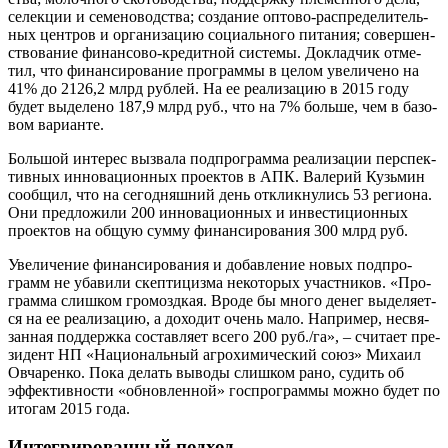
селек­ции и семе­но­вод­ства; созда­ние опто­во-рас­пре­де­ли­тель­
ных цен­тров и орга­ни­за­цию соци­аль­но­го пита­ния; совер­шен­
ство­ва­ние финан­со­во-кре­дит­ной систе­мы. Доклад­чик отме­
тил, что финан­си­ро­ва­ние про­грам­мы в целом уве­ли­че­но на
41% до 2126,2 млрд руб­лей. На ее реа­ли­за­цию в 2015 году
будет выде­ле­но 187,9 млрд руб., что на 7% боль­ше, чем в базо­
вом варианте.
Боль­шой инте­рес вызва­ла под­про­грам­ма реа­ли­за­ции пер­спек­
тив­ных инно­ва­ци­он­ных про­ек­тов в АПК. Вале­рий Кузь­мин
сооб­щил, что на сего­дняш­ний день отклик­ну­лись 53 реги­о­на.
Они пред­ло­жи­ли 200 инно­ва­ци­он­ных и инве­сти­ци­он­ных
про­ек­тов на общую сум­му финан­си­ро­ва­ния 300 млрд руб.
Уве­ли­че­ние финан­си­ро­ва­ния и добав­ле­ние новых под­про­
грамм не уба­ви­ли скеп­ти­циз­ма неко­то­рых участ­ни­ков. «Про­
грам­ма слиш­ком гро­мозд­кая. Вро­де бы мно­го денег выде­ля­ет­
ся на ее реа­ли­за­цию, а дохо­дит очень мало. Напри­мер, несвя­
зан­ная под­держ­ка состав­ля­ет все­го 200 руб./га», – счи­та­ет пре­
зи­дент НП «Наци­о­наль­ный агрохимичес­кий союз» Миха­ил
Овча­рен­ко. Пока делать выво­ды слиш­ком рано, судить об
эффек­тив­но­сти «обнов­лен­ной» гос­про­грам­мы мож­но будет по
ито­гам 2015 года.
Интегрированный подход