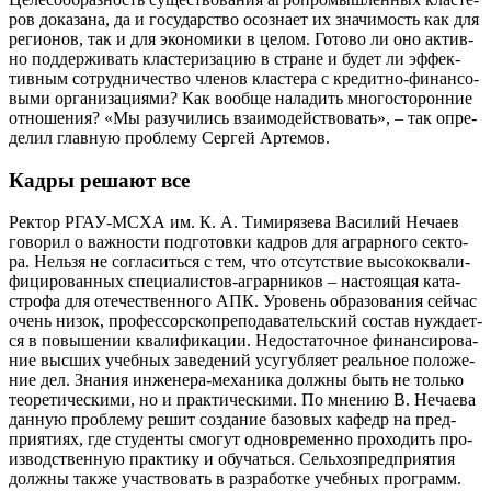
ров дока­за­на, да и госу­дар­ство осо­зна­ет их зна­чи­мость как для
реги­о­нов, так и для эко­но­ми­ки в целом. Гото­во ли оно актив­
но под­дер­жи­вать кла­сте­ри­за­цию в стране и будет ли эффек­
тив­ным сотруд­ни­че­ство чле­нов клас­тера с кре­дит­но-финан­со­
вы­ми орга­ни­за­ци­я­ми? Как вооб­ще нала­дить мно­го­сто­рон­ние
отно­ше­ния? «Мы разу­чи­лись вза­и­мо­дей­ство­вать», – так опре­
де­лил глав­ную про­бле­му Сер­гей Артемов.
Кадры решают все
Рек­тор РГАУ-МСХА им. К. А. Тими­ря­зе­ва Васи­лий Неча­ев
гово­рил о важ­но­сти под­го­тов­ки кад­ров для аграр­но­го сек­то­
ра. Нель­зя не согла­сить­ся с тем, что отсут­ствие высо­ко­ква­ли­
фи­ци­ро­ван­ных спе­ци­а­ли­стов-аграр­ни­ков – насто­я­щая ката­
стро­фа для оте­че­ствен­но­го АПК. Уро­вень обра­зо­ва­ния сей­час
очень низок, профессорско­преподавательский состав нуж­да­ет­
ся в повы­ше­нии ква­ли­фи­ка­ции. Недос­таточное финан­си­ро­ва­
ние выс­ших учеб­ных заве­де­ний усу­губ­ля­ет реаль­ное поло­же­
ние дел. Зна­ния инже­не­ра-меха­ни­ка долж­ны быть не толь­ко
тео­ре­ти­че­ски­ми, но и прак­ти­че­ски­ми. По мне­нию В. Неча­е­ва
дан­ную про­бле­му решит созда­ние базо­вых кафедр на пред­
при­я­ти­ях, где сту­ден­ты смо­гут одно­вре­мен­но про­хо­дить про­
из­вод­ствен­ную прак­ти­ку и обу­чать­ся. Сель­хоз­пред­при­я­тия
долж­ны так­же участ­во­вать в раз­ра­бот­ке учеб­ных программ.