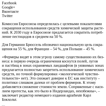
Facebook
Google+
Вконтакте
Twitter
К
омис­сия Евро­со­ю­за опре­де­ли­лась с целе­вы­ми пока­за­те­ля­ми
сокра­ще­ния исполь­зо­ва­ния средств хими­че­ской защи­ты рас­те­
ний. К 2030 году в Евро­со­ю­зе пред­ла­га­ет­ся сокра­тить потреб­
ле­ние пести­ци­дов в сред­нем на 50 %.
Для Гер­ма­нии Брюс­сель обо­зна­чил наци­о­наль­ную цель сокра­
ще­ния на 55 %, для Фран­ции – 54 %, для Поль­ши – 45 %.
«Фер­ме­ры видят в этом угро­зу само­му суще­ство­ва­нию их биз­
не­са: в первую оче­редь огра­ни­че­ния кос­нут­ся полей, лугов
и паст­бищ в зонах охра­ня­е­мых ланд­шаф­тов (в уяз­ви­мых зонах
пред­ла­га­ет­ся пол­но­стью запре­тить исполь­зо­ва­ние хими­че­ских
средств, но точ­ной фор­му­ли­ров­ки «эко­ло­ги­че­ской чув­стви­
тель­но­сти» нет). Это сни­жа­ет дове­рие к ЕС как инсти­ту­ту –
поли­ти­ки слиш­ком дале­ки от про­блем фер­ме­ров. К это­му
добав­ля­ет­ся сни­же­ние сто­и­мо­сти зем­ли. Сопря­жен­ные с наси­
ли­ем про­те­сты, как это было в Нидер­лан­дах, неиз­беж­ны», –
заклю­ча­ет редак­тор немец­ко­го изда­ния agrarheute Карл
Бокхольт.