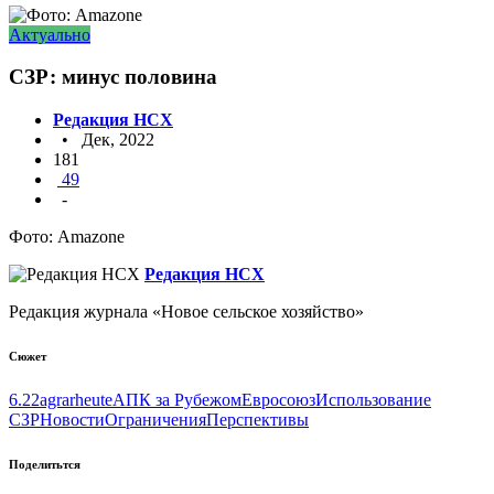
Актуально
СЗР: минус половина
Редакция НСХ
• Дек, 2022
181
49
-
Фото: Amazone
Редакция НСХ
Редакция журнала «Новое сельское хозяйство»
Сюжет
6.22
agrarheute
АПК за Рубежом
Евросоюз
Использование
СЗР
Новости
Ограничения
Перспективы
Поделитьтся