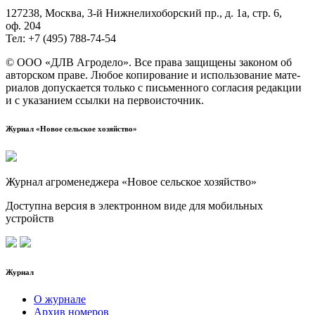
127238, Москва, 3‑й Ниж­не­ли­хо­бор­ский пр., д. 1а, стр. 6,
оф. 204
Тел: +7 (495) 788‑74‑54
© ООО «ДЛВ Агро­де­ло». Все пра­ва защи­ще­ны зако­ном об
автор­ском пра­ве. Любое копи­ро­ва­ние и исполь­зо­ва­ние мате­
ри­а­лов допус­ка­ет­ся толь­ко с пись­мен­но­го согла­сия редак­ции
и с ука­за­ни­ем ссыл­ки на первоисточник.
Журнал «Новое сельское хозяйство»
Журнал агроменеджера «Новое сельское хозяйство»
Доступна версия в электронном виде для мобильных
устройств
Журнал
О журнале
Архив номеров