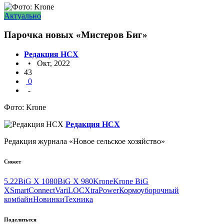
Актуально
Парочка новых «Мистеров Биг»
Редакция НСХ
• Окт, 2022
43
0
-
Фото: Krone
Редакция НСХ
Редакция журнала «Новое сельское хозяйство»
Сюжет
5.22
BiG X 1080
BiG X 980
Krone
Krone BiG
X
SmartConnect
VariLOC
XtraPower
Кормоуборочный
комбайн
Новинки
Техника
Поделитьтся