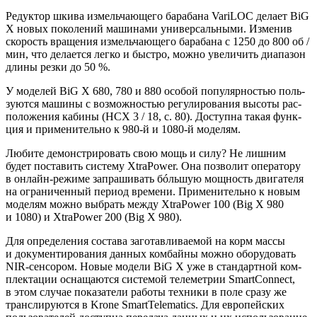
Редук­тор шки­ва измель­ча­ю­ще­го бара­ба­на VariLOC дела­ет BiG
X новых поко­ле­ний маши­на­ми уни­вер­саль­ны­ми. Изме­нив
ско­рость вра­ще­ния измель­ча­ю­ще­го бара­ба­на с 1250 до 800 об /
мин, что дела­ет­ся лег­ко и быст­ро, мож­но уве­ли­чить диа­па­зон
дли­ны рез­ки до 50 %.
У моде­лей BiG X 680, 780 и 880 осо­бой попу­ляр­но­стью поль­
зу­ют­ся маши­ны с воз­мож­но­стью регу­ли­ро­ва­ния высо­ты рас­
по­ло­же­ния каби­ны (НСХ 3 / 18, с. 80). Доступ­на такая функ­
ция и при­ме­ни­тель­но к 980-й и 1080-й моделям.
Люби­те демон­стри­ро­вать свою мощь и силу? Не лиш­ним
будет поста­вить систе­му XtraPower. Она поз­во­лит опе­ра­то­ру
в онлайн-режи­ме запра­ши­вать бóль­шую мощ­ность дви­га­те­ля
на огра­ни­чен­ный пери­од вре­ме­ни. При­ме­ни­тель­но к новым
моде­лям мож­но выбрать меж­ду XtraPower 100 (Big X 980
и 1080) и XtraPower 200 (Big X 980).
Для опре­де­ле­ния соста­ва заго­тав­ли­ва­е­мой на корм мас­сы
и доку­мен­ти­ро­ва­ния дан­ных ком­бай­ны мож­но обо­ру­до­вать
NIR-сен­со­ром. Новые моде­ли BiG X уже в стан­дарт­ной ком­
плек­та­ции осна­ща­ют­ся систе­мой теле­мет­рии SmartConnect,
в этом слу­чае пока­за­те­ли рабо­ты тех­ни­ки в поле сра­зу же
транс­ли­ру­ют­ся в Krone SmartTelematics. Для евро­пей­ских