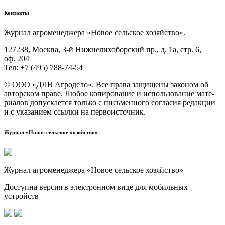
Контакты
Жур­нал агро­ме­не­дже­ра «Новое сель­ское хозяйство».
127238, Москва, 3‑й Ниж­не­ли­хо­бор­ский пр., д. 1а, стр. 6,
оф. 204
Тел: +7 (495) 788‑74‑54
© ООО «ДЛВ Агро­де­ло». Все пра­ва защи­ще­ны зако­ном об
автор­ском пра­ве. Любое копи­ро­ва­ние и исполь­зо­ва­ние мате­
ри­а­лов допус­ка­ет­ся толь­ко с пись­мен­но­го согла­сия редак­ции
и с ука­за­ни­ем ссыл­ки на первоисточник.
Журнал «Новое сельское хозяйство»
Журнал агроменеджера «Новое сельское хозяйство»
Доступна версия в электронном виде для мобильных
устройств