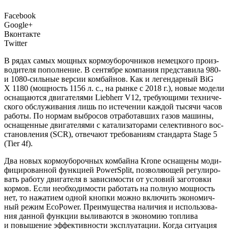
Facebook
Google+
Вконтакте
Twitter
В
рядах самых мощ­ных кор­мо­убо­роч­ни­ков немец­ко­го про­из­
во­ди­те­ля попол­не­ние. В сен­тяб­ре ком­па­ния пред­ста­ви­ла 980-
и 1080-силь­ные вер­сии ком­бай­нов. Как и леген­дар­ный BiG
X 1180 (мощ­ность 1156 л. с., на рын­ке с 2018 г.), новые моде­ли
осна­ща­ют­ся дви­га­те­ля­ми Liebherr V12, тре­бу­ю­щи­ми тех­ни­че­
ско­го обслу­жи­ва­ния лишь по исте­че­нии каж­дой тыся­чи часов
рабо­ты. По нор­мам выбро­сов отра­бо­тав­ших газов маши­ны,
осна­щен­ные дви­га­те­ля­ми с ката­ли­за­то­ра­ми селек­тив­но­го вос­
ста­нов­ле­ния (SCR), отве­ча­ют тре­бо­ва­ни­ям стан­дар­та Stage 5
(Tier 4f).
Два новых кор­мо­убо­роч­ных ком­бай­на Krone осна­ще­ны моди­
фи­ци­ро­ван­ной функ­ци­ей PowerSplit, поз­во­ля­ю­щей регу­ли­ро­
вать рабо­ту дви­га­те­ля в зави­си­мо­сти от усло­вий заго­тов­ки
кор­мов. Если необ­хо­ди­мо­сти рабо­тать на пол­ную мощ­ность
нет, то нажа­ти­ем одной кноп­ки мож­но вклю­чить эко­но­мич­
ный режим EcoPower. Пре­иму­ще­ства нали­чия и исполь­зо­ва­
ния дан­ной функ­ции выли­ва­ют­ся в эко­но­мию топ­ли­ва
и повы­ше­ние эффек­тив­но­сти экс­плу­а­та­ции. Когда ситу­а­ция