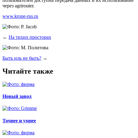
поль­зо­ва­те­лей доступ­на пере­да­ча дан­ных и их исполь­зо­ва­ние
через agrirouter.
www.krone-rus.ru
←
На тихих просторах
Быть иль не быть?
→
Читайте также
Новый завод
Точнее и умнее