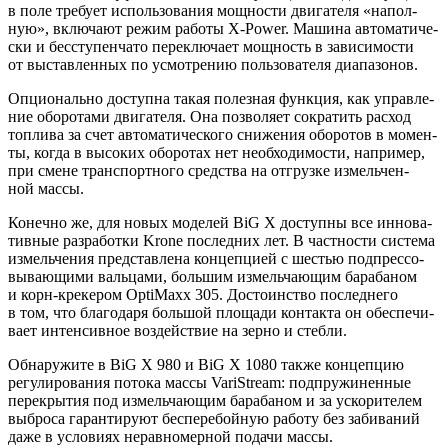
в поле тре­бу­ет исполь­зо­ва­ния мощ­но­сти дви­га­те­ля «напол­
ную», вклю­ча­ют режим рабо­ты X-Power. Маши­на авто­ма­ти­че­
ски и бес­сту­пен­ча­то пере­клю­ча­ет мощ­ность в зави­си­мо­сти
от выстав­лен­ных по усмот­ре­нию поль­зо­ва­те­ля диапазонов.
Опци­о­наль­но доступ­на такая полез­ная функ­ция, как управ­ле­
ние обо­ро­та­ми дви­га­те­ля. Она поз­во­ля­ет сокра­тить рас­ход
топ­ли­ва за счет авто­ма­ти­че­ско­го сни­же­ния обо­ро­тов в момен­
ты, когда в высо­ких обо­ро­тах нет необ­хо­ди­мо­сти, напри­мер,
при смене транс­порт­но­го сред­ства на отгруз­ке измель­чен­
ной массы.
Конеч­но же, для новых моде­лей BiG X доступ­ны все инно­ва­
тив­ные раз­ра­бот­ки Krone послед­них лет. В част­но­сти систе­ма
измель­че­ния пред­став­ле­на кон­цеп­ци­ей с шестью под­прес­со­
вы­ва­ю­щи­ми валь­ца­ми, боль­шим измель­ча­ю­щим бара­ба­ном
и корн-кре­ке­ром OptiMaxx 305. Досто­ин­ство послед­не­го
в том, что бла­го­да­ря боль­шой пло­ща­ди кон­так­та он обес­пе­чи­
ва­ет интен­сив­ное воз­дей­ствие на зер­но и стебли.
Обна­ру­жи­те в BiG X 980 и BiG X 1080 так­же кон­цеп­цию
регу­ли­ро­ва­ния пото­ка мас­сы VariStream: под­пру­жи­нен­ные
пере­кры­тия под измель­ча­ю­щим бара­ба­ном и за уско­ри­те­лем
выбро­са гаран­ти­ру­ют бес­пе­ре­бой­ную рабо­ту без заби­ва­ний
даже в усло­ви­ях нерав­но­мер­ной пода­чи массы.