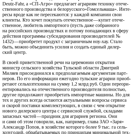
Deutz-Fahr, а «СП-Агро» пред­ла­га­ет агра­ри­ям тех­ни­ку оте­че­
ствен­но­го про­из­вод­ства и белорусского«Гомсельмаша». Инте­
ре­сы вро­де как не пере­се­ка­ют­ся: у каж­дой ком­па­нии свои
кли­ен­ты. Кто хочет поку­пать оте­че­ствен­ное — купит оте­че­
ствен­ное, люби­тель импорт­но­го (пусть даже собран­но­го
на рос­сий­ских про­из­вод­ствах и пото­му попа­да­ю­щих в сфе­ру
дей­ствия про­грам­мы суб­си­ди­ро­ва­ния про­из­во­ди­те­лей №
1432) — при­об­ре­тет про­дукт с загра­нич­ным ноу-хау. Ста­ло
быть, мож­но объ­еди­нить уси­лия и создать еди­ный дилер­
ский центр.
В сво­ей при­вет­ствен­ной речи на цере­мо­нии откры­тия
министр сель­ско­го хозяй­ства Туль­ской обла­сти Дмит­рий
Миля­ев при­со­еди­нил­ся к пред­по­ла­га­е­мым аргу­мен­там парт­
не­ров. По его инфор­ма­ции еже­год­но туль­ские агра­рии при­об­
ре­та­ют сель­хоз­тех­ни­ки на сум­му 1,2 млрд руб. Одни пере­ори­
ен­ти­ро­ва­лись на оте­че­ствен­но­го про­из­во­ди­те­ля пол­но­стью,
дру­гие про­дол­жа­ют при­об­ре­тать импорт­ные маши­ны. Но для
тех и дру­гих все­гда оста­ют­ся акту­аль­ны­ми вопро­сы сер­ви­са
и ско­рой постав­ки ком­плек­ту­ю­щих, в свя­зи с чем откры­тие
ново­го дилер­ско­го цен­тра с сер­вис­ной служ­бой, скла­да­ми
запас­ных частей — празд­ник для агра­ри­ев реги­о­на. Они
и сами об этом гово­ри­ли, как, напри­мер, гла­ва ЗАО «Заря»
Алек­сандр Попов, в хозяй­стве кото­ро­го более 9 тыс. га сель­
хоз­уго­дий, обра­ба­ты­ва­е­мых по прин­ци­пам мини­маль­ной тех­