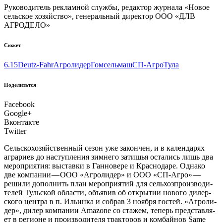
Руководитель рекламной службы, редактор журнала «Новое
сельское хозяйство», генеральный директор OOO «ДЛВ
АГРОДЕЛО»
Сюжет
6.15
Deutz-Fahr
Агролидер
Гомсельмаш
СП-Агро
Тула
Поделитьтся
Facebook
Google+
Вконтакте
Twitter
Сель­ско­хо­зяй­ствен­ный сезон уже закон­чен, и в кален­да­рях
агра­ри­ев до наступ­ле­ния зим­не­го зати­шья оста­лись лишь два
меро­при­я­тия: выстав­ки в Ган­но­ве­ре и Крас­но­да­ре. Одна­ко
две ком­па­нии — ООО «Агро­ли­дер» и ООО «СП-Агро» —
реши­ли допол­нить план меро­при­я­тий для сель­хоз­про­из­во­ди­
те­лей Туль­ской обла­сти, объ­явив об откры­тии ново­го дилер­
ско­го цен­тра в п. Ильин­ка и собрав 3 нояб­ря гостей. «Агро­ли­
дер», дилер ком­па­нии Amazone со ста­жем, теперь пред­став­ля­
ет в реги­оне и про­из­во­ди­те­ля трак­то­ров и ком­бай­нов Same