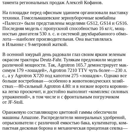
та­мен­та реги­о­наль­ных про­даж Алек­сей Кофанов.
На пло­щад­ке перед офис­ным зда­ни­ем орга­ни­зо­ва­ли выстав­ку
тех­ни­ки. Гом­сель­ма­шев­ские зер­но­убо­роч­ные ком­бай­ны
«Палес­се» были пред­став­ле­ны моде­ля­ми GS12, GS14 и GS16.
Послед­няя модель с про­пуск­ной спо­соб­но­стью 16 кг/с, мощ­
но­стью дви­га­те­ля 530 л. с. и систе­мой двух­ба­ра­бан­но­го обмо­
ло­та — наи­бо­лее про­из­во­ди­тель­ная. Она выстав­ля­лась
в Ильин­ке с 9‑метровой жаткой.
В осен­ний хму­рый день радо­ва­ли глаз сво­им ярким зеле­ным
окра­сом трак­то­ры Deutz-Fahr. Туля­кам пред­ло­жи­ли моде­ли
раз­лич­ной мощ­но­сти. Так, Agrotron 165.7 демон­стри­ру­ет мак­
си­мум 179 «лоша­дей», Agrotron 7210 TTV чуть более — 230 л.
с., а у Agrotron Х720 под капо­том 275 «лоша­док». Одна­ко все
боль­ше вос­тре­бо­ван — осо­бен­но в живот­но­вод­че­ских хозяй­
ствах — 80‑сильный Agrotron 4.80: и в низ­кие воро­та коров­ни­
ка лег­ко про­ско­чит, и достой­но выпол­нит «ком­плекс сило­вых
упраж­не­ний», в том чис­ле и с фрон­таль­ным погруз­чи­ком
от JF-Stoll.
Оран­же­вую состав­ля­ю­щую цве­то­вой гам­мы обес­пе­чи­ли
маши­ны Amazone. Рас­пре­де­ли­те­ли мине­раль­ных удоб­ре­ний,
опрыс­ки­ва­те­ли с раз­лич­ной емко­стью бака, куль­ти­ва­тор, ком­
пакт­ная дис­ко­вая боро­на и меха­ни­че­ская при­цеп­ная сеял­ка —