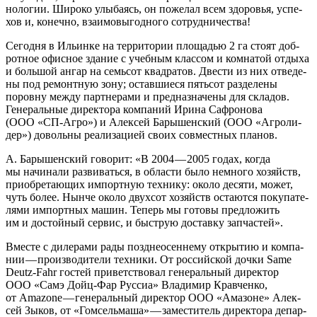
но­ло­гии. Широ­ко улы­ба­ясь, он поже­лал всем здо­ро­вья, успе­
хов и, конеч­но, вза­и­мо­вы­год­но­го сотрудничества!
Сего­дня в Ильин­ке на тер­ри­то­рии пло­ща­дью 2 га сто­ят доб­
рот­ное офис­ное зда­ние с учеб­ным клас­сом и ком­на­той отды­ха
и боль­шой ангар на семь­сот квад­ра­тов. Две­сти из них отве­де­
ны под ремонт­ную зону; остав­ши­е­ся пять­сот раз­де­ле­ны
поров­ну меж­ду парт­не­ра­ми и пред­на­зна­че­ны для скла­дов.
Гене­раль­ные дирек­то­ра ком­па­ний Ири­на Сафро­но­ва
(ООО «СП-Агро») и Алек­сей Бары­шен­ский (ООО «Агро­ли­
дер») доволь­ны реа­ли­за­ци­ей сво­их сов­мест­ных планов.
А. Бары­шен­ский гово­рит: «В 2004 — 2005 годах, когда
мы начи­на­ли раз­ви­вать­ся, в обла­сти было немно­го хозяйств,
при­об­ре­та­ю­щих импорт­ную тех­ни­ку: око­ло деся­ти, может,
чуть более. Нын­че око­ло двух­сот хозяйств оста­ют­ся поку­па­те­
ля­ми импорт­ных машин. Теперь мы гото­вы пред­ло­жить
им и достой­ный сер­вис, и быст­рую достав­ку запчастей».
Вме­сте с диле­ра­ми рады позд­не­осен­не­му откры­тию и ком­па­
нии — про­из­во­ди­те­ли тех­ни­ки. От рос­сий­ской доч­ки Same
Deutz-Fahr гостей при­вет­ство­вал гене­раль­ный дирек­тор
ООО «Самэ Дойц-Фар Рус­сиа» Вла­ди­мир Кра­вчен­ко,
от Amazone — гене­раль­ный дирек­тор ООО «Ама­зоне» Алек­
сей Зыков, от «Гом­сель­ма­ша» — заме­сти­тель дирек­то­ра депар­