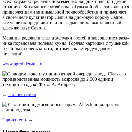
всех их уже встре­ча­ешь повсе­мест­но на днях поля или демон­
стра­ци­ях. Хотя мно­гие хозяй­ства в Туль­ской обла­сти явля­ют­ся
при­вер­жен­ца­ми мини­маль­ной поч­во­об­ра­бот­ки и при­ме­ня­ют
в сво­ем деле куль­ти­ва­тор Cenius да дис­ко­вую боро­ну Catros,
все чаще их пред­ста­ви­те­ли погля­ды­ва­ли на выстав­лен­ный
здесь же плуг Cayron.
Маши­ны радо­ва­ли глаз, а желуд­ки гостей в завер­ше­ние празд­
ни­ка пора­до­ва­ла поле­вая кух­ня. Горя­чая кар­тош­ка с тушен­кой
и чай были очень кста­ти, пото­му как ветер дул дале­ко
не летний.
www.agrolider-tula.ru
←
Полный цикл
Сдвиги есть
→