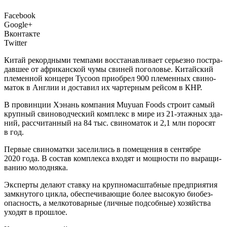
Facebook
Google+
Вконтакте
Twitter
К
итай рекорд­ны­ми тем­па­ми вос­ста­нав­ли­ва­ет серьез­но постра­
дав­шее от афри­кан­ской чумы сви­ней пого­ло­вье. Китай­ский
пле­мен­ной кон­церн Tycoon при­об­рел 900 пле­мен­ных сви­но­
ма­ток в Англии и доста­вил их чар­тер­ным рей­сом в КНР.
В про­вин­ции Хэнань ком­па­ния Muyuan Foods стро­ит самый
круп­ный сви­но­вод­че­ский ком­плекс в мире из 21-этаж­ных зда­
ний, рас­счи­тан­ный на 84 тыс. сви­но­ма­ток и 2,1 млн поро­сят
в год.
Пер­вые сви­но­мат­ки засе­ли­лись в поме­ще­ния в сен­тяб­ре
2020 года. В состав ком­плек­са вхо­дят и мощ­но­сти по выра­щи­
ва­нию молодняка.
Экс­пер­ты дела­ют став­ку на круп­но­мас­штаб­ные пред­при­я­тия
замкну­то­го цик­ла, обес­пе­чи­ва­ю­щие более высо­кую био­без­
опас­ность, а мел­ко­то­вар­ные (лич­ные под­соб­ные) хозяй­ства
ухо­дят в прошлое.