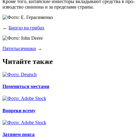
Кро­ме того, китай­ские инве­сто­ры вкла­ды­ва­ют сред­ства в про­
из­вод­ство сви­ни­ны и за пре­де­ла­ми страны.
←
Биогаз на грибах
Пятитысячники
→
Читайте также
Поменяться местами
Вопреки всему
Затянем пояса