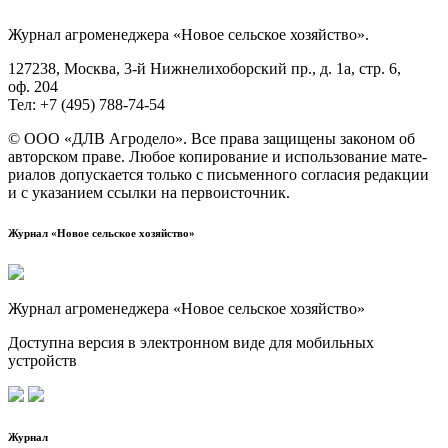
Жур­нал агро­ме­не­дже­ра «Новое сель­ское хозяйство».
127238, Москва, 3‑й Ниж­не­ли­хо­бор­ский пр., д. 1а, стр. 6,
оф. 204
Тел: +7 (495) 788‑74‑54
© ООО «ДЛВ Агро­де­ло». Все пра­ва защи­ще­ны зако­ном об
автор­ском пра­ве. Любое копи­ро­ва­ние и исполь­зо­ва­ние мате­
ри­а­лов допус­ка­ет­ся толь­ко с пись­мен­но­го согла­сия редак­ции
и с ука­за­ни­ем ссыл­ки на первоисточник.
Журнал «Новое сельское хозяйство»
Журнал агроменеджера «Новое сельское хозяйство»
Доступна версия в электронном виде для мобильных
устройств
Журнал