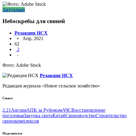
Актуально
Небоскребы для свиней
Редакция НСХ
• Апр, 2021
62
2
-
Фото: Adobe Stock
Редакция НСХ
Редакция журнала «Новое сельское хозяйство»
Сюжет
2.21
Англия
АПК за Рубежом
АЧС
Восстановление
поголовья
Закупка скота
Китай
Свиноводство
Строительство
свинокомплексов
Поделитьтся