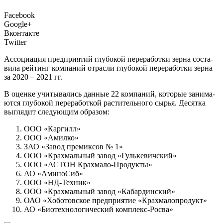
Facebook
Google+
Вконтакте
Twitter
А
ссо­ци­а­ция пред­при­я­тий глу­бо­кой пере­ра­бот­ки зер­на соста­
ви­ла рей­тинг ком­па­ний отрас­ли глу­бо­кой пере­ра­бот­ки зер­на
за 2020 – 2021 гг.
В оцен­ке учи­ты­ва­лись дан­ные 22 ком­па­ний, кото­рые зани­ма­
ют­ся глу­бо­кой пере­ра­бот­кой рас­ти­тель­но­го сырья. Десят­ка
выгля­дит сле­ду­ю­щим образом:
ООО «Кар­гилл»
ООО «Амил­ко»
ЗАО «Завод пре­ми­к­сов № 1»
ООО «Крах­маль­ный завод «Гуль­ке­вич­ский»
ООО «АСТОН Крахмало‑Продукты»
АО «Ами­но­Сиб»
ООО «НД‑Техник»
ООО «Крах­маль­ный завод «Кабар­дин­ский»
ОАО «Хобо­тов­ское пред­при­я­тие «Крах­ма­ло­про­дукт»
АО «Био­тех­но­ло­ги­че­ский комплекс‑Росва»