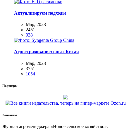
Актуализируем подходы
Мар, 2023
2451
938
Агрострахование: опыт Китая
Мар, 2023
3751
1054
Партнёры
Контакты
Жур­нал агро­ме­не­дже­ра «Новое сель­ское хозяйство».