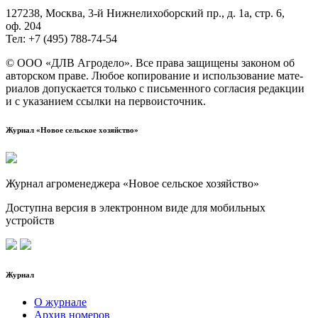
127238, Москва, 3‑й Ниж­не­ли­хо­бор­ский пр., д. 1а, стр. 6,
оф. 204
Тел: +7 (495) 788‑74‑54
© ООО «ДЛВ Агро­де­ло». Все пра­ва защи­ще­ны зако­ном об
автор­ском пра­ве. Любое копи­ро­ва­ние и исполь­зо­ва­ние мате­
ри­а­лов допус­ка­ет­ся толь­ко с пись­мен­но­го согла­сия редак­ции
и с ука­за­ни­ем ссыл­ки на первоисточник.
Журнал «Новое сельское хозяйство»
Журнал агроменеджера «Новое сельское хозяйство»
Доступна версия в электронном виде для мобильных
устройств
Журнал
О журнале
Архив номеров