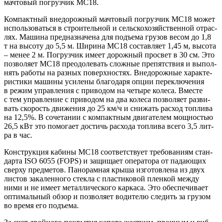
мач­то­вый погруз­чик MC18.
Ком­пакт­ный вне­до­рож­ный мач­то­вый погруз­чик MC18 может
исполь­зо­вать­ся в стро­и­тель­ной и сель­ско­хо­зяй­ствен­ной отрас­
лях. Маши­на пред­на­зна­че­на для подъ­ема гру­зов весом до 1,8
т на высо­ту до 5,5 м. Шири­на MC18 состав­ля­ет 1,45 м, высо­та
– менее 2 м. Погруз­чик име­ет дорож­ный про­свет в 30 см. Это
поз­во­ля­ет MC18 пре­одо­ле­вать слож­ные пре­пят­ствия и выпол­
нять рабо­ты на раз­ных поверх­но­стях. Вне­до­рож­ные харак­те­
ри­сти­ки маши­ны уси­ле­ны бла­го­да­ря опции пере­клю­че­ния
в режим управ­ле­ния с при­во­дом на четы­ре коле­са. Вме­сте
с тем управ­ле­ние с при­во­дом на два коле­са поз­во­ля­ет раз­ви­
вать ско­рость дви­же­ния до 25 км/ч и сни­жать рас­ход топ­ли­ва
на 12,5%. В соче­та­нии с ком­пакт­ным дви­га­те­лем мощ­но­стью
26,5 кВт это помо­га­ет достичь рас­хо­да топ­ли­ва все­го 3,5 лит­
ра в час.
Кон­струк­ция каби­ны MC18 соот­вет­ству­ет тре­бо­ва­ни­ям стан­
дар­та ISO 6055 (FOPS) и защи­ща­ет опе­ра­то­ра от пада­ю­щих
свер­ху пред­ме­тов. Пано­рам­ная кры­ша изго­тов­ле­на из двух
листов зака­лен­но­го стек­ла с пла­сти­ко­вой плен­кой меж­ду
ними и не име­ет метал­ли­че­ско­го кар­ка­са. Это обес­пе­чи­ва­ет
опти­маль­ный обзор и поз­во­ля­ет води­те­лю сле­дить за гру­зом
во вре­мя его подъема.