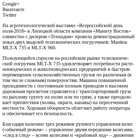
Google+
Вконтакте
Twitter
Н
а агро­тех­но­ло­ги­че­ской выстав­ке «Все­рос­сий­ский день
поля-2018» в Липец­кой обла­сти ком­па­ния «Мани­ту Восток»
сов­мест­но с диле­ром «Тех­но­дом» про­ве­ла демон­стра­ци­он­ный
показ двух моде­лей теле­ско­пи­че­ских погруз­чи­ков: Manitou
MLT-X 735 и MLT-X 960.
Поль­зу­ю­щий­ся спро­сом на рос­сий­ском рын­ке теле­ско­пи­че­
ский погруз­чик MLT-X 735 удо­вле­тво­ря­ет потреб­но­сти рас­те­
ние­вод­че­ских и живот­но­вод­че­ских пред­при­я­тий в быст­ром
пере­ме­ще­нии сель­ско­хо­зяй­ствен­ных гру­зов по раз­лич­ным (в
том чис­ле слож­ным) поверх­но­стям. Маши­на повы­шен­ной
про­хо­ди­мо­сти с посто­ян­ным пол­ным при­во­дом и высо­ким
дорож­ным про­све­том справ­ля­ет­ся с транс­пор­ти­ров­кой гру­за
по рых­ло­му грун­ту на полях или по гря­зи, а так­же пре­одо­ле­
ва­ет пре­пят­ствия (хол­мы, овра­ги, кана­вы) на пере­се­чен­ной
мест­но­сти. Хоро­шая обзор­ность облег­ча­ет рабо­ту опе­ра­то­ра
и обес­пе­чи­ва­ет его безопасность.
Бла­го­да­ря нали­чию трех режи­мов руле­во­го управ­ле­ния колес
(«обыч­ный режим» – управ­ле­ние дву­мя перед­ни­ми коле­са­ми,
«след в след» – все­ми коле­са­ми и «кра­бо­вый ход» – дви­же­ние