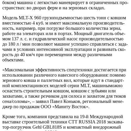
боком) маши­на с лег­ко­стью манев­ри­ру­ет в огра­ни­чен­ных про­
стран­ствах: во дво­рах ферм и на зер­но­вых складах.
Модель MLT-X 960 гру­зо­подъ­ем­но­стью шесть тонн с ков­шом
вме­сти­мо­стью 4 куб. м име­ет мак­си­маль­ную про­из­во­ди­тель­
ность, напри­мер, при погруз­ке боль­шо­го коли­че­ства зер­на,
рабо­те на эле­ва­то­рах или в пор­тах. Мощ­ный дви­га­тель объ­е­
мом 137 л. с. и гид­рав­ли­че­ский насос про­из­во­ди­тель­но­стью
до 180 л / мин поз­во­ля­ют машине успеш­но справ­лять­ся с зада­
ча­ми в усло­ви­ях интен­сив­ной экс­плу­а­та­ции и раз­ви­вать ско­
рость до 40 км/ч при пере­ме­ще­нии меж­ду раз­лич­ны­ми
объектами.
«Мак­си­маль­ная эффек­тив­ность спец­тех­ни­ки дости­га­ет­ся при
исполь­зо­ва­нии раз­лич­но­го навес­но­го обо­ру­до­ва­ния: поми­мо
зер­но­во­го ков­ша и пал­лет­ных вил, кото­рые идут в стан­дарт­
ной ком­плек­та­ци­и­всех моде­лей серии MLT, маши­ны­мож­но
осна­стить стро­и­тель­ным ков­шом, ков­шом с зубья­ми или
захва­та­ми, а так­же рез­чи­ком для сило­са и захва­том для тюков
сена/соломы», – заявил Павел Конь­ков, реги­о­наль­ный мене­
джер по про­да­жам ООО «Мани­ту Восток».
Кро­ме того, ком­па­ния пред­ста­ви­ла на 19‑й Меж­ду­на­род­ной
выстав­ке стро­и­тель­ной тех­ни­ки CTT RUSSIA 2018 экс­ка­ва­
тор-погруз­чик Gehl GBL818S и ком­пакт­ный вне­до­рож­ный