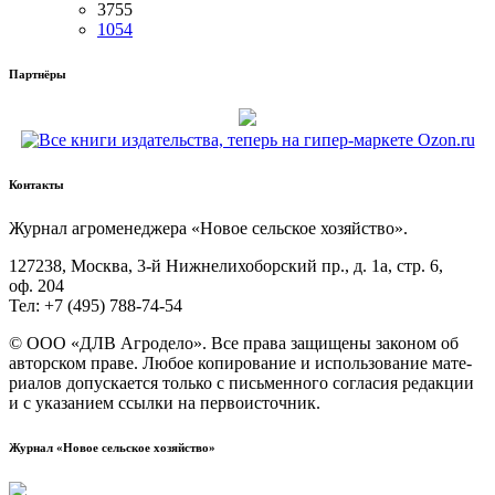
3755
1054
Партнёры
Контакты
Жур­нал агро­ме­не­дже­ра «Новое сель­ское хозяйство».
127238, Москва, 3‑й Ниж­не­ли­хо­бор­ский пр., д. 1а, стр. 6,
оф. 204
Тел: +7 (495) 788‑74‑54
© ООО «ДЛВ Агро­де­ло». Все пра­ва защи­ще­ны зако­ном об
автор­ском пра­ве. Любое копи­ро­ва­ние и исполь­зо­ва­ние мате­
ри­а­лов допус­ка­ет­ся толь­ко с пись­мен­но­го согла­сия редак­ции
и с ука­за­ни­ем ссыл­ки на первоисточник.
Журнал «Новое сельское хозяйство»