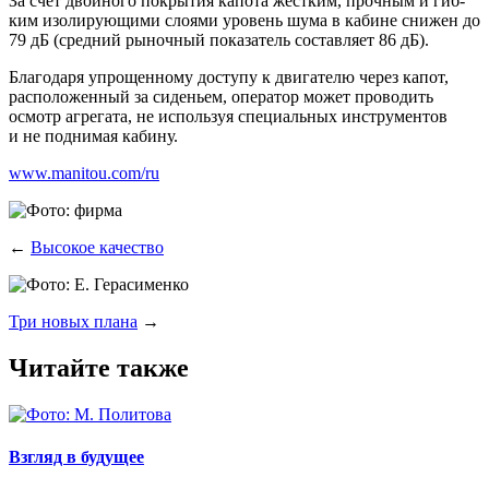
За счет двой­но­го покры­тия капо­та жест­ким, проч­ным и гиб­
ким изо­ли­ру­ю­щи­ми сло­я­ми уро­вень шума в кабине сни­жен до
79 дБ (сред­ний рыноч­ный пока­за­тель состав­ля­ет 86 дБ).
Бла­го­да­ря упро­щен­но­му досту­пу к дви­га­те­лю через капот,
рас­по­ло­жен­ный за сиде­ньем, опе­ра­тор может про­во­дить
осмотр агре­га­та, не исполь­зуя спе­ци­аль­ных инстру­мен­тов
и не под­ни­мая кабину.
www.manitou.com/ru
←
Высокое качество
Три новых плана
→
Читайте также
Взгляд в будущее