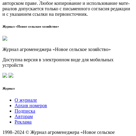
автор­ском пра­ве. Любое копи­ро­ва­ние и исполь­зо­ва­ние мате­
ри­а­лов допус­ка­ет­ся толь­ко с пись­мен­но­го согла­сия редак­ции
и с ука­за­ни­ем ссыл­ки на первоисточник.
Журнал «Новое сельское хозяйство»
Журнал агроменеджера «Новое сельское хозяйство»
Доступна версия в электронном виде для мобильных
устройств
Журнал
О журнале
Архив номеров
Подписка
Авторам
Реклама
1998–2024 © Журнал агроменеджера «Новое сельское