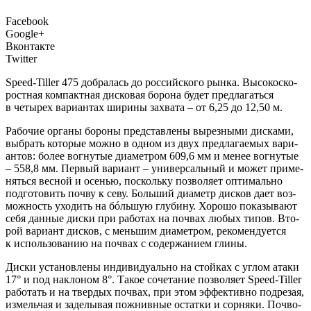
Facebook
Google+
Вконтакте
Twitter
S
peed-Tiller 475 добра­лась до рос­сий­ско­го рын­ка. Высо­ко­ско­
рост­ная ком­пакт­ная дис­ко­вая боро­на будет пред­ла­гать­ся
в четы­рех вари­ан­тах шири­ны захва­та – от 6,25 до 12,50 м.
Рабо­чие орга­ны боро­ны пред­став­ле­ны вырез­ны­ми дис­ка­ми,
выбрать кото­рые мож­но в одном из двух пред­ла­га­е­мых вари­
ан­тов: более вогну­тые диа­мет­ром 609,6 мм и менее вогну­тые
– 558,8 мм. Пер­вый вари­ант – уни­вер­саль­ный и может при­ме­
нять­ся вес­ной и осе­нью, посколь­ку поз­во­ля­ет опти­маль­но
под­го­то­вить поч­ву к севу. Боль­ший диа­метр дис­ков дает воз­
мож­ность ухо­дить на бóль­шую глу­би­ну. Хоро­шо пока­зы­ва­ют
себя дан­ные дис­ки при рабо­тах на поч­вах любых типов. Вто­
рой вари­ант дис­ков, с мень­шим диа­мет­ром, реко­мен­ду­ет­ся
к исполь­зо­ва­нию на поч­вах с содер­жа­ни­ем глины.
Дис­ки уста­нов­ле­ны инди­ви­ду­аль­но на стой­ках с углом ата­ки
17° и под накло­ном 8°. Такое соче­та­ние поз­во­ля­ет Speed-Tiller
рабо­тать и на твер­дых поч­вах, при этом эффек­тив­но под­ре­зая,
измель­чая и заде­лы­вая пожнив­ные остат­ки и сор­ня­ки. Поч­во­