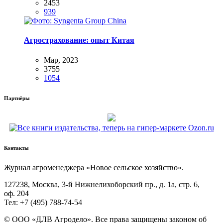
2453
939
Агрострахование: опыт Китая
Мар, 2023
3755
1054
Партнёры
Контакты
Жур­нал агро­ме­не­дже­ра «Новое сель­ское хозяйство».
127238, Москва, 3‑й Ниж­не­ли­хо­бор­ский пр., д. 1а, стр. 6,
оф. 204
Тел: +7 (495) 788‑74‑54
© ООО «ДЛВ Агро­де­ло». Все пра­ва защи­ще­ны зако­ном об