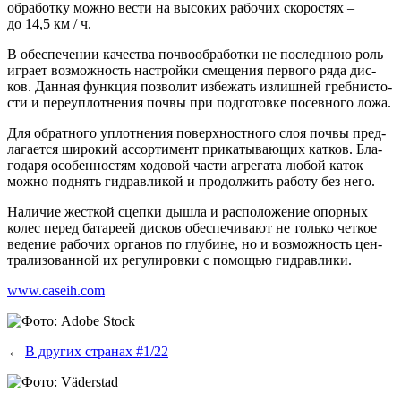
об­ра­бот­ку мож­но вести на высо­ких рабо­чих ско­ро­стях –
до 14,5 км / ч.
В обес­пе­че­нии каче­ства поч­во­об­ра­бот­ки не послед­нюю роль
игра­ет воз­мож­ность настрой­ки сме­ще­ния пер­во­го ряда дис­
ков. Дан­ная функ­ция поз­во­лит избе­жать излиш­ней греб­ни­сто­
сти и пере­уп­лот­не­ния поч­вы при под­го­тов­ке посев­но­го ложа.
Для обрат­но­го уплот­не­ния поверх­ност­но­го слоя поч­вы пред­
ла­га­ет­ся широ­кий ассор­ти­мент при­ка­ты­ва­ю­щих кат­ков. Бла­
го­да­ря осо­бен­но­стям ходо­вой части агре­га­та любой каток
мож­но под­нять гид­рав­ли­кой и про­дол­жить рабо­ту без него.
Нали­чие жест­кой сцеп­ки дыш­ла и рас­по­ло­же­ние опор­ных
колес перед бата­ре­ей дис­ков обес­пе­чи­ва­ют не толь­ко чет­кое
веде­ние рабо­чих орга­нов по глу­бине, но и воз­мож­ность цен­
тра­ли­зо­ван­ной их регу­ли­ров­ки с помо­щью гидравлики.
www.caseih.com
←
В других странах #1/22