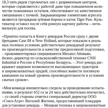
18,3 пять рядов стрель­ча­тых лап с раз­ря­жен­ным цен­тром,
кото­рые справ­ля­ют­ся с рабо­той даже при повы­шен­ном коли­
че­стве пожнив­ных остат­ков, обес­пе­чи­ва­ют их каче­ствен­ное
сме­ши­ва­ние с поч­вой. Закры­ва­ю­щи­ми эле­мен­та­ми агре­га­та
явля­ют­ся трех­ряд­ная зубо­вая боро­на и каток Tiger Paw. Куль­
ти­ва­тор оста­вил после себя ров­ную кар­ти­ну рабо­ты – опти­
маль­ную для посева.
«При­ят­но попасть в Кни­гу рекор­дов Рос­сии сра­зу с дву­мя
брен­да­ми Case IH и New Holland, кото­рые пока­за­ли в реаль­
ных поле­вых усло­ви­ях дей­стви­тель­но рекорд­ный резуль­тат
по про­из­во­ди­тель­но­сти и каче­ству пред­по­сев­ной под­го­тов­ки,
– про­ком­мен­ти­ро­вал свер­шив­ше­е­ся Миха­ил Або­вьян,
бизнес‑директор по сель­ско­хо­зяй­ствен­ной тех­ни­ке CNH
Industrial в Рос­сии и Рес­пуб­ли­ке Бела­русь. – Этот рекорд рас­
кры­ва­ет широ­кие воз­мож­но­сти высо­ко­мощ­ных трак­то­ров
и широ­ко­за­хват­ных ору­дий, спо­соб­ных выве­сти посев­ную
кам­па­нию на новый уро­вень про­из­во­ди­тель­но­сти в усло­ви­ях
сжа­тых сроков».
«Моя коман­да вни­ма­тель­но сле­ди­ла за про­во­ди­мы­ми испы­та­
ни­я­ми, и резуль­тат 652 га за 24 часа дей­стви­тель­но впе­чат­лил,
– со сво­ей сто­ро­ны отме­тил гене­раль­ный дирек­тор ООО
«Союз‑Агро» Вита­лий Жит­ник, предо­ста­вив­ший плац­дарм
для уста­нов­ки рекор­да. – Мощ­ная тех­ни­ка и широ­ко­за­хват­ные