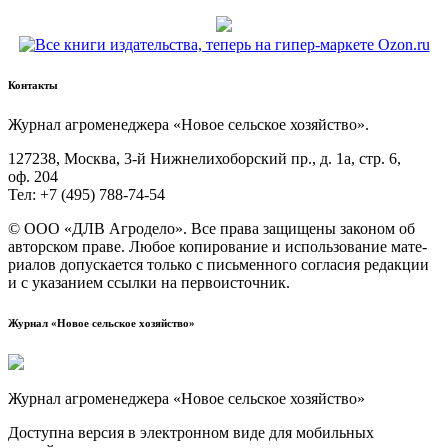
Контакты
Жур­нал агро­ме­не­дже­ра «Новое сель­ское хозяйство».
127238, Москва, 3‑й Ниж­не­ли­хо­бор­ский пр., д. 1а, стр. 6,
оф. 204
Тел: +7 (495) 788‑74‑54
© ООО «ДЛВ Агро­де­ло». Все пра­ва защи­ще­ны зако­ном об
автор­ском пра­ве. Любое копи­ро­ва­ние и исполь­зо­ва­ние мате­
ри­а­лов допус­ка­ет­ся толь­ко с пись­мен­но­го согла­сия редак­ции
и с ука­за­ни­ем ссыл­ки на первоисточник.
Журнал «Новое сельское хозяйство»
Журнал агроменеджера «Новое сельское хозяйство»
Доступна версия в электронном виде для мобильных