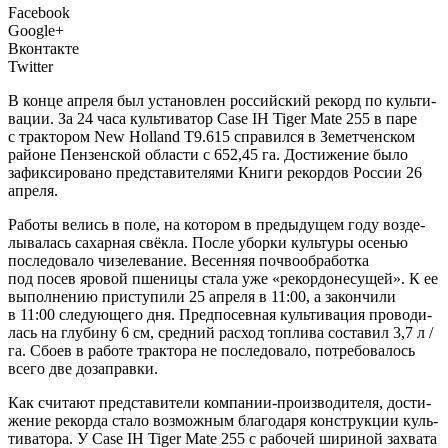
Facebook
Google+
Вконтакте
Twitter
В
кон­це апре­ля был уста­нов­лен рос­сий­ский рекорд по куль­ти­
ва­ции. За 24 часа куль­ти­ва­тор Case IH Tiger Mate 255 в паре
с трак­то­ром New Holland T9.615 спра­вил­ся в Земет­чен­ском
рай­оне Пен­зен­ской обла­сти с 652,45 га. Дости­же­ние было
зафик­си­ро­ва­но пред­ста­ви­те­ля­ми Кни­ги рекор­дов Рос­сии 26
апреля.
Рабо­ты велись в поле, на кото­ром в преды­ду­щем году воз­де­
лы­ва­лась сахар­ная свёк­ла. После убор­ки куль­ту­ры осе­нью
после­до­ва­ло чизе­ле­ва­ние. Весен­няя поч­во­об­ра­бот­ка
под посев яро­вой пше­ни­цы ста­ла уже «рекор­до­не­су­щей». К ее
выпол­не­нию при­сту­пи­ли 25 апре­ля в 11:00, а закон­чи­ли
в 11:00 сле­ду­ю­ще­го дня. Пред­по­сев­ная куль­ти­ва­ция про­во­ди­
лась на глу­би­ну 6 см, сред­ний рас­ход топ­ли­ва соста­вил 3,7 л /
га. Сбо­ев в рабо­те трак­то­ра не после­до­ва­ло, потре­бо­ва­лось
все­го две дозаправки.
Как счи­та­ют пред­ста­ви­те­ли компании‑производителя, дости­
же­ние рекор­да ста­ло воз­мож­ным бла­го­да­ря кон­струк­ции куль­
ти­ва­то­ра. У Case IH Tiger Mate 255 c рабо­чей шири­ной захва­та