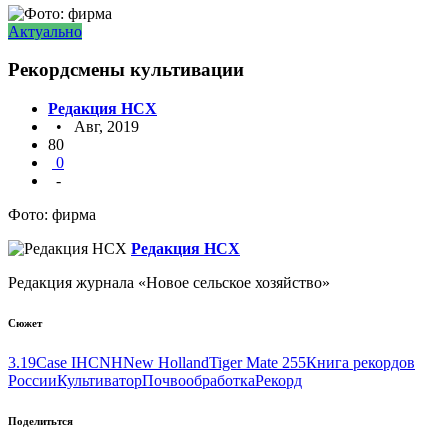
Актуально
Рекордсмены культивации
Редакция НСХ
• Авг, 2019
80
0
-
Фото: фирма
Редакция НСХ
Редакция журнала «Новое сельское хозяйство»
Сюжет
3.19
Case IH
CNH
New Holland
Tiger Mate 255
Книга рекордов
России
Культиватор
Почвообработка
Рекорд
Поделитьтся