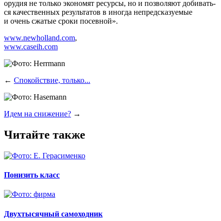
ору­дия не толь­ко эко­но­мят ресур­сы, но и поз­во­ля­ют доби­вать­
ся каче­ствен­ных резуль­та­тов в ино­гда непред­ска­зу­е­мые
и очень сжа­тые сро­ки посевной».
www.newholland.com
,
www.caseih.com
←
Спокойствие, только...
Идем на снижение?
→
Читайте также
Понизить класс
Двухтысячный самоходник