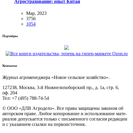
Агрострахование: опыт Китая
Мар, 2023
3756
1054
Партнёры
Контакты
Жур­нал агро­ме­не­дже­ра «Новое сель­ское хозяйство».
127238, Москва, 3‑й Ниж­не­ли­хо­бор­ский пр., д. 1а, стр. 6,
оф. 204
Тел: +7 (495) 788‑74‑54
© ООО «ДЛВ Агро­де­ло». Все пра­ва защи­ще­ны зако­ном об
автор­ском пра­ве. Любое копи­ро­ва­ние и исполь­зо­ва­ние мате­
ри­а­лов допус­ка­ет­ся толь­ко с пись­мен­но­го согла­сия редак­ции
и с ука­за­ни­ем ссыл­ки на первоисточник.