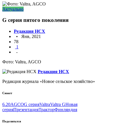
Актуально
G серия пятого поколения
Редакция НСХ
• Янв, 2021
78
1
-
Фото: Valtra, AGCO
Редакция НСХ
Редакция журнала «Новое сельское хозяйство»
Сюжет
6.20
AGCO
G серия
Valtra
Valtra G
Новая
серия
Презентация
Трактор
Финляндия
Поделитьтся