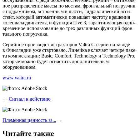
обслу­жи­ва­ния. Сре­ди осо­бен­но­стей кон­струк­ции – опти­маль­
ное рас­пре­де­ле­ние мас­сы по мостам, фрон­таль­ный погруз­чик
с под­рам­ни­ком, встро­ен­ным в шас­си, гид­рав­ли­че­ский асси­
стент, кото­рый авто­ма­ти­че­ски повы­ша­ет часто­ту вра­ще­ния
колен­ва­ла дви­га­те­ля, и функ­ция Live 3, гаран­ти­ру­ю­щая одно­
вре­мен­ное исполь­зо­ва­ние до трех раз­лич­ных функ­ций фрон­
таль­но­го погрузчика.
Серий­ное про­из­вод­ство трак­то­ров Valtra G серии на заво­де
в Фин­лян­дии уже стар­то­ва­ло. Линей­ка вклю­ча­ет четы­ре паке­
та ком­плек­та­ции: Basic, Comfort, Technology и Technology Pro,
кото­рые мож­но будет осна­стить допол­ни­тель­ным
оборудованием.
www.valtra.ru
←
Сигнал к действию
Племенная ценность за...
→
Читайте также