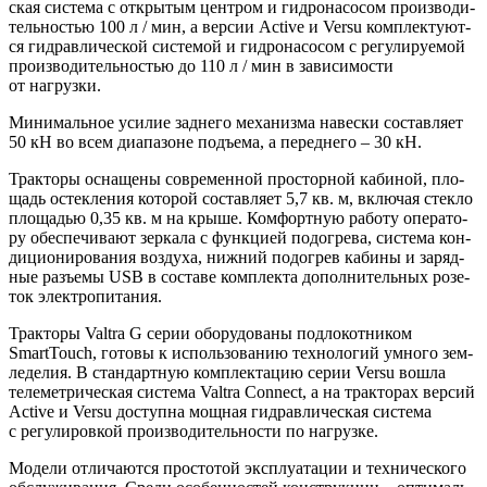
ская систе­ма с откры­тым цен­тром и гид­ро­на­со­сом про­из­во­ди­
тель­но­стью 100 л / мин, а вер­сии Active и Versu ком­плек­ту­ют­
ся гид­рав­ли­че­ской систе­мой и гид­ро­на­со­сом с регу­ли­ру­е­мой
про­из­во­ди­тель­но­стью до 110 л / мин в зави­си­мо­сти
от нагрузки.
Мини­маль­ное уси­лие зад­не­го меха­низ­ма навес­ки состав­ля­ет
50 кН во всем диа­па­зоне подъ­ема, а перед­не­го – 30 кН.
Трак­то­ры осна­ще­ны совре­мен­ной про­стор­ной каби­ной, пло­
щадь остек­ле­ния кото­рой состав­ля­ет 5,7 кв. м, вклю­чая стек­ло
пло­ща­дью 0,35 кв. м на кры­ше. Ком­форт­ную рабо­ту опе­ра­то­
ру обес­пе­чи­ва­ют зер­ка­ла с функ­ци­ей подо­гре­ва, систе­ма кон­
ди­ци­о­ни­ро­ва­ния воз­ду­ха, ниж­ний подо­грев каби­ны и заряд­
ные разъ­емы USB в соста­ве ком­плек­та допол­ни­тель­ных розе­
ток электропитания.
Трак­то­ры Valtra G серии обо­ру­до­ва­ны под­ло­кот­ни­ком
SmartTouch, гото­вы к исполь­зо­ва­нию тех­но­ло­гий умно­го зем­
ле­де­лия. В стан­дарт­ную ком­плек­та­цию серии Versu вошла
теле­мет­ри­че­ская систе­ма Valtra Connect, а на трак­то­рах вер­сий
Active и Versu доступ­на мощ­ная гид­рав­ли­че­ская систе­ма
с регу­ли­ров­кой про­из­во­ди­тель­но­сти по нагрузке.
Моде­ли отли­ча­ют­ся про­сто­той экс­плу­а­та­ции и тех­ни­че­ско­го