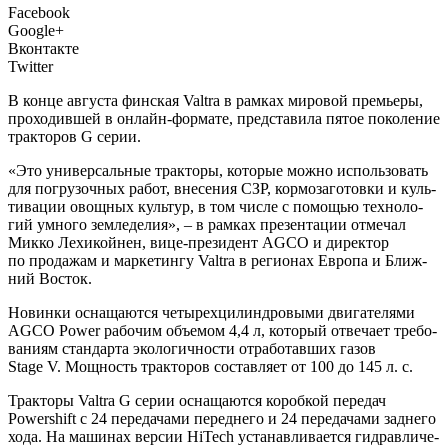
Facebook
Google+
Вконтакте
Twitter
В
кон­це авгу­ста фин­ская Valtra в рам­ках миро­вой пре­мье­ры,
про­хо­див­шей в онлайн-фор­ма­те, пред­ста­ви­ла пятое поко­ле­ние
трак­то­ров G серии.
«Это уни­вер­саль­ные трак­то­ры, кото­рые мож­но исполь­зо­вать
для погру­зоч­ных работ, вне­се­ния СЗР, кор­мо­за­го­тов­ки и куль­
ти­ва­ции овощ­ных куль­тур, в том чис­ле с помо­щью тех­но­ло­
гий умно­го зем­ле­де­лия», – в рам­ках пре­зен­та­ции отме­чал
Мик­ко Лехи­кой­нен, вице-пре­зи­дент AGCO и дирек­тор
по про­да­жам и мар­ке­тин­гу Valtra в реги­о­нах Евро­па и Ближ­
ний Восток.
Новин­ки осна­ща­ют­ся четы­рех­ци­лин­дро­вы­ми дви­га­те­ля­ми
AGCO Power рабо­чим объ­е­мом 4,4 л, кото­рый отве­ча­ет тре­бо­
ва­ни­ям стан­дар­та эко­ло­гич­но­сти отра­бо­тав­ших газов
Stage V. Мощ­ность трак­то­ров состав­ля­ет от 100 до 145 л. с.
Трак­то­ры Valtra G серии осна­ща­ют­ся короб­кой пере­дач
Powershift с 24 пере­да­ча­ми перед­не­го и 24 пере­да­ча­ми зад­не­го
хода. На маши­нах вер­сии HiTech уста­нав­ли­ва­ет­ся гид­рав­ли­че­