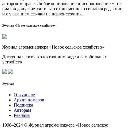
автор­ском пра­ве. Любое копи­ро­ва­ние и исполь­зо­ва­ние мате­
ри­а­лов допус­ка­ет­ся толь­ко с пись­мен­но­го согла­сия редак­ции
и с ука­за­ни­ем ссыл­ки на первоисточник.
Журнал «Новое сельское хозяйство»
Журнал агроменеджера «Новое сельское хозяйство»
Доступна версия в электронном виде для мобильных
устройств
Журнал
О журнале
Архив номеров
Подписка
Авторам
Реклама
1998–2024 © Журнал агроменеджера «Новое сельское