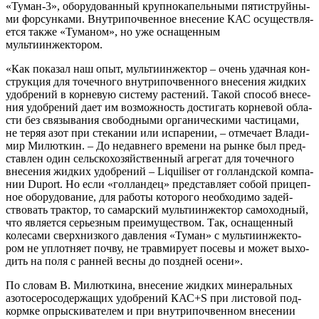
«Туман-3», обо­ру­до­ван­ный круп­но­ка­пель­ны­ми пяти­струй­ны­
ми фор­сун­ка­ми. Внут­ри­поч­вен­ное вне­се­ние КАС осу­ществ­ля­
ет­ся так­же «Тума­ном», но уже осна­щен­ным
мультиинжектором.
«Как пока­зал наш опыт, муль­ти­ин­жек­тор – очень удач­ная кон­
струк­ция для точеч­но­го внут­ри­поч­вен­но­го вне­се­ния жид­ких
удоб­ре­ний в кор­не­вую систе­му рас­те­ний. Такой спо­соб вне­се­
ния удоб­ре­ний дает им воз­мож­ность дости­гать кор­не­вой обла­
сти без свя­зы­ва­ния сво­бод­ны­ми орга­ни­че­ски­ми части­ца­ми,
не теряя азот при сте­ка­нии или испа­ре­нии, – отме­ча­ет Вла­ди­
мир Милют­кин. – До недав­не­го вре­ме­ни на рын­ке был пред­
став­лен один сель­ско­хо­зяй­ствен­ный агре­гат для точеч­но­го
вне­се­ния жид­ких удоб­ре­ний – Liquiliser от гол­ланд­ской ком­па­
нии Duport. Но если «гол­лан­дец» пред­став­ля­ет собой при­цеп­
ное обо­ру­до­ва­ние, для рабо­ты кото­ро­го необ­хо­ди­мо задей­
ство­вать трак­тор, то самар­ский муль­ти­ин­жек­тор само­ход­ный,
что явля­ет­ся серьез­ным пре­иму­ще­ством. Так, осна­щен­ный
коле­са­ми сверх­низ­ко­го дав­ле­ния «Туман» с муль­ти­ин­жек­то­
ром не уплот­ня­ет поч­ву, не трав­ми­ру­ет посе­вы и может выхо­
дить на поля с ран­ней вес­ны до позд­ней осени».
По сло­вам В. Милют­ки­на, вне­се­ние жид­ких мине­раль­ных
азо­то­се­ро­со­дер­жа­щих удоб­ре­ний КАС+S при листо­вой под­
корм­ке опрыс­ки­ва­те­лем и при внут­ри­поч­вен­ном вне­се­нии