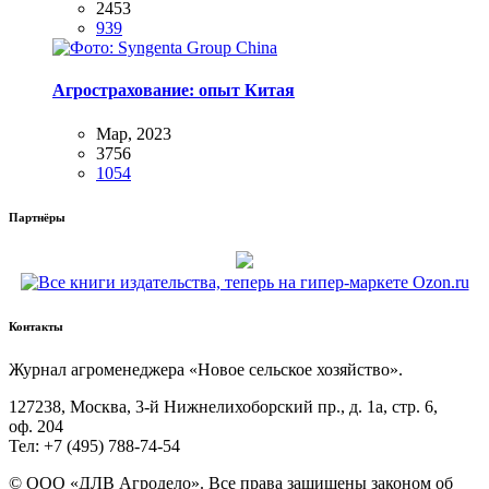
2453
939
Агрострахование: опыт Китая
Мар, 2023
3756
1054
Партнёры
Контакты
Жур­нал агро­ме­не­дже­ра «Новое сель­ское хозяйство».
127238, Москва, 3‑й Ниж­не­ли­хо­бор­ский пр., д. 1а, стр. 6,
оф. 204
Тел: +7 (495) 788‑74‑54
© ООО «ДЛВ Агро­де­ло». Все пра­ва защи­ще­ны зако­ном об