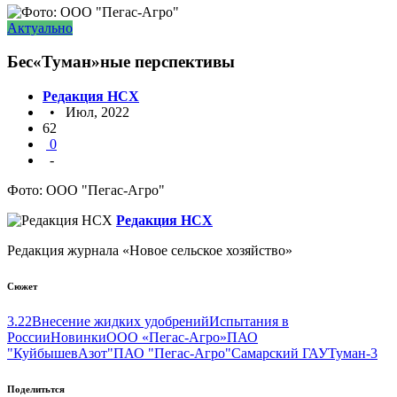
Актуально
Бес«Туман»ные перспективы
Редакция НСХ
• Июл, 2022
62
0
-
Фото: ООО "Пегас-Агро"
Редакция НСХ
Редакция журнала «Новое сельское хозяйство»
Сюжет
3.22
Внесение жидких удобрений
Испытания в
России
Новинки
ООО «Пегас-Агро»
ПАО
"КуйбышевАзот"
ПАО "Пегас-Агро"
Самарский ГАУ
Туман-3
Поделитьтся