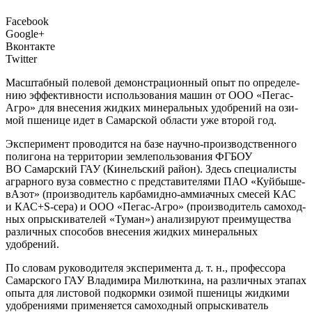
Facebook
Google+
Вконтакте
Twitter
М
асштаб­ный поле­вой демон­стра­ци­он­ный опыт по опре­де­ле­
нию эффек­тив­но­сти исполь­зо­ва­ния машин от ООО «Пегас-
Агро» для вне­се­ния жид­ких мине­раль­ных удоб­ре­ний на ози­
мой пше­ни­це идет в Самар­ской обла­сти уже вто­рой год.
Экс­пе­ри­мент про­во­дит­ся на базе науч­но-про­из­вод­ствен­но­го
поли­го­на на тер­ри­то­рии зем­ле­поль­зо­ва­ния ФГБОУ
ВО Самар­ский ГАУ (Кинель­ский рай­он). Здесь спе­ци­а­ли­сты
аграр­но­го вуза сов­мест­но с пред­ста­ви­те­ля­ми ПАО «Куй­бы­ше­
вА­зот» (про­из­во­ди­тель кар­ба­мид­но-амми­ач­ных сме­сей КАС
и КАС+S-cера) и ООО «Пегас-Агро» (про­из­во­ди­тель само­ход­
ных опрыс­ки­ва­те­лей «Туман») ана­ли­зи­ру­ют пре­иму­ще­ства
раз­лич­ных спо­со­бов вне­се­ния жид­ких мине­раль­ных
удобрений.
По сло­вам руко­во­ди­те­ля экс­пе­ри­мен­та д. т. н., про­фес­со­ра
Самар­ско­го ГАУ Вла­ди­ми­ра Милют­ки­на, на раз­лич­ных эта­пах
опы­та для листо­вой под­корм­ки ози­мой пше­ни­цы жид­ки­ми
удоб­ре­ни­я­ми при­ме­ня­ет­ся само­ход­ный опрыс­ки­ва­тель