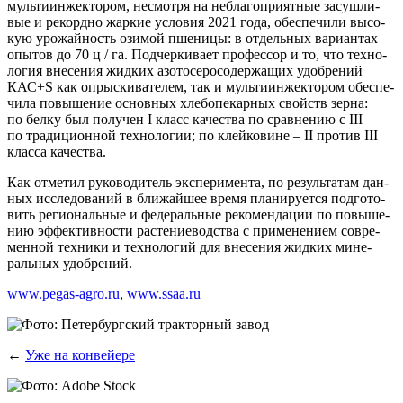
муль­ти­ин­жек­то­ром, несмот­ря на небла­го­при­ят­ные засуш­ли­
вые и рекорд­но жар­кие усло­вия 2021 года, обес­пе­чи­ли высо­
кую уро­жай­ность ози­мой пше­ни­цы: в отдель­ных вари­ан­тах
опы­тов до 70 ц / га. Под­чер­ки­ва­ет про­фес­сор и то, что тех­но­
ло­гия вне­се­ния жид­ких азо­то­се­ро­со­дер­жа­щих удоб­ре­ний
КАС+S как опрыс­ки­ва­те­лем, так и муль­ти­ин­жек­то­ром обес­пе­
чи­ла повы­ше­ние основ­ных хле­бо­пе­кар­ных свойств зер­на:
по бел­ку был полу­чен I класс каче­ства по срав­не­нию с III
по тра­ди­ци­он­ной тех­но­ло­гии; по клей­ко­вине – II про­тив III
клас­са качества.
Как отме­тил руко­во­ди­тель экс­пе­ри­мен­та, по резуль­та­там дан­
ных иссле­до­ва­ний в бли­жай­шее вре­мя пла­ни­ру­ет­ся под­го­то­
вить реги­о­наль­ные и феде­раль­ные реко­мен­да­ции по повы­ше­
нию эффек­тив­но­сти рас­те­ние­вод­ства с при­ме­не­ни­ем совре­
мен­ной тех­ни­ки и тех­но­ло­гий для вне­се­ния жид­ких мине­
раль­ных удобрений.
www.pegas-agro.ru
,
www.ssaa.ru
←
Уже на конвейере