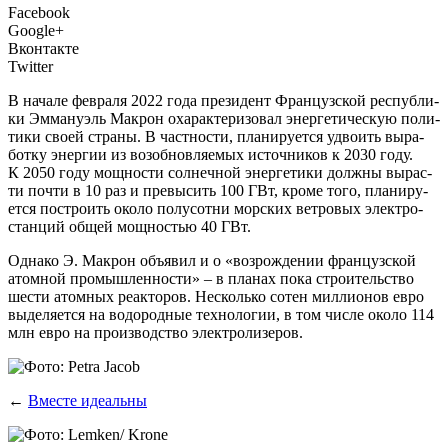
Facebook
Google+
Вконтакте
Twitter
В
нача­ле фев­ра­ля 2022 года пре­зи­дент Фран­цуз­ской рес­пуб­ли­
ки Эмма­ну­эль Мак­рон оха­рак­те­ри­зо­вал энер­ге­ти­че­скую поли­
ти­ки сво­ей стра­ны. В част­но­сти, пла­ни­ру­ет­ся удво­ить выра­
бот­ку энер­гии из воз­об­нов­ля­е­мых источ­ни­ков к 2030 году.
К 2050 году мощ­но­сти сол­неч­ной энер­ге­ти­ки долж­ны вырас­
ти почти в 10 раз и пре­вы­сить 100 ГВт, кро­ме того, пла­ни­ру­
ет­ся постро­ить око­ло полу­сот­ни мор­ских вет­ро­вых элек­тро­
стан­ций общей мощ­но­стью 40 ГВт.
Одна­ко Э. Мак­рон объ­явил и о «воз­рож­де­нии фран­цуз­ской
атом­ной про­мыш­лен­но­сти» – в пла­нах пока стро­и­тель­ство
шести атом­ных реак­то­ров. Несколь­ко сотен мил­ли­о­нов евро
выде­ля­ет­ся на водо­род­ные тех­но­ло­гии, в том чис­ле око­ло 114
млн евро на про­из­вод­ство электролизеров.
←
Вместе идеальны