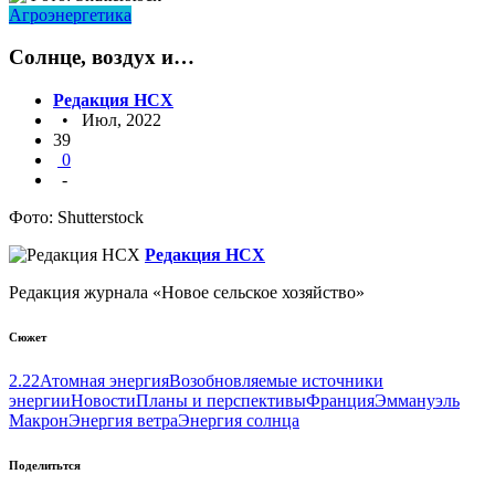
Агроэнергетика
Солнце, воздух и…
Редакция НСХ
• Июл, 2022
39
0
-
Фото: Shutterstock
Редакция НСХ
Редакция журнала «Новое сельское хозяйство»
Сюжет
2.22
Атомная энергия
Возобновляемые источники
энергии
Новости
Планы и перспективы
Франция
Эммануэль
Макрон
Энергия ветра
Энергия солнца
Поделитьтся