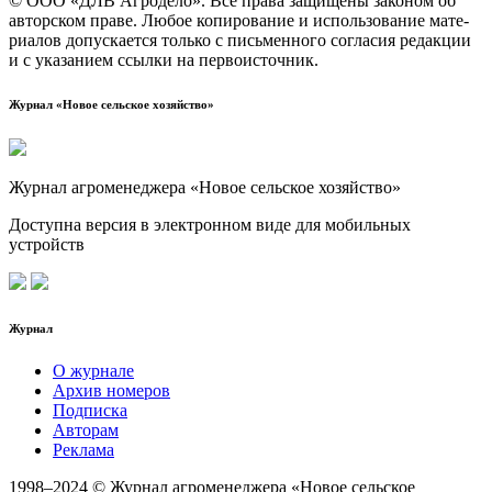
© ООО «ДЛВ Агро­де­ло». Все пра­ва защи­ще­ны зако­ном об
автор­ском пра­ве. Любое копи­ро­ва­ние и исполь­зо­ва­ние мате­
ри­а­лов допус­ка­ет­ся толь­ко с пись­мен­но­го согла­сия редак­ции
и с ука­за­ни­ем ссыл­ки на первоисточник.
Журнал «Новое сельское хозяйство»
Журнал агроменеджера «Новое сельское хозяйство»
Доступна версия в электронном виде для мобильных
устройств
Журнал
О журнале
Архив номеров
Подписка
Авторам
Реклама
1998–2024 © Журнал агроменеджера «Новое сельское