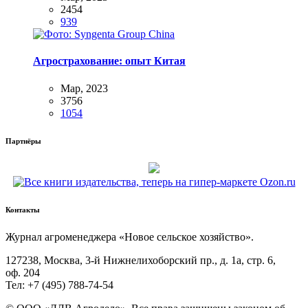
2454
939
Агрострахование: опыт Китая
Мар, 2023
3756
1054
Партнёры
Контакты
Жур­нал агро­ме­не­дже­ра «Новое сель­ское хозяйство».
127238, Москва, 3‑й Ниж­не­ли­хо­бор­ский пр., д. 1а, стр. 6,
оф. 204
Тел: +7 (495) 788‑74‑54